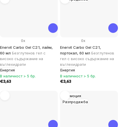
0x
0x
Enervit Carbo Gel C2:1, лайм,
Enervit Carbo Gel C2:1,
60 мл
Безглутенов гел с
портокал, 60 мл
Безглутенов
високо съдържание на
гел с високо съдържание на
въглехидрати
въглехидрати
Енергия
Енергия
В наличност > 5 бр.
В наличност > 5 бр.
€3,63
€3,63
Промоция
Разпродажба