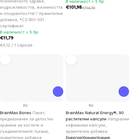
психическото здраве,
В наличност > 5 бр.
издръжливостта, жизнеността
€101,98
€114,10
и плодовитостта! / Хранителна
добавка, *CZ-BIO-001
сертификат
В наличност > 5 бр.
€11,79
Цена
€0,12 / 1 capsule
за
мярка:
0x
6x
BrainMax Bones
Пакет,
BrainMax Natural Energy®, 90
предназначен за цялостно
растителни капсули
Натурални
хранене на костите и
кофеинови капсули,
съединителните тъкани,
хранителна добавка
хранителна добавка
Енергия
Концентрация