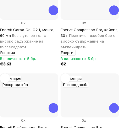
0x
0x
Enervit Carbo Gel C2:1, манго,
Enervit Competition Bar, кайсия,
60 мл
Безглутенов гел с
30 г
Практичен джобен бар с
високо съдържание на
високо съдържание на
въглехидрати
въглехидрати
Енергия
Енергия
В наличност > 5 бр.
В наличност > 5 бр.
€3,63
€2
Промоция
Промоция
Разпродажба
Разпродажба
0x
0x
Enervit Performance Bar с
Enervit Competition Bar,