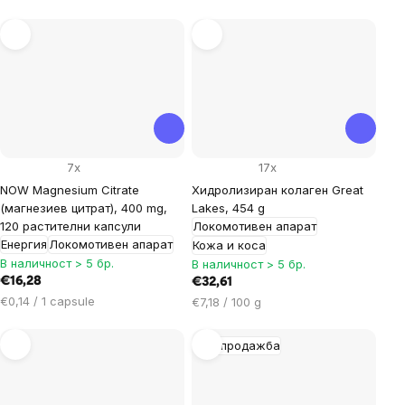
за
мярка:
7x
17x
NOW Magnesium Citrate
Хидролизиран колаген Great
(магнезиев цитрат), 400 mg,
Lakes, 454 g
120 растителни капсули
Локомотивен апарат
Енергия
Локомотивен апарат
Кожа и коса
В наличност > 5 бр.
В наличност > 5 бр.
€16,28
€32,61
Цена
€0,14 / 1 capsule
Цена
€7,18 / 100 g
за
за
мярка:
мярка:
Разпродажба