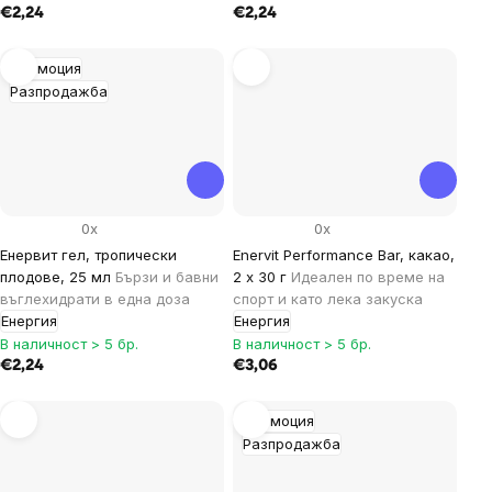
€2,24
€2,24
Промоция
Разпродажба
0x
0x
Енервит гел, тропически
Enervit Performance Bar, какао,
плодове, 25 мл
Бързи и бавни
2 x 30 г
Идеален по време на
въглехидрати в една доза
спорт и като лека закуска
Енергия
Енергия
В наличност > 5 бр.
В наличност > 5 бр.
€2,24
€3,06
Промоция
Разпродажба