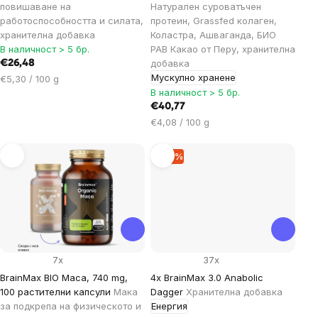
повишаване на
Натурален суроватъчен
работоспособността и силата,
протеин, Grassfed колаген,
хранителна добавка
Коластра, Ашваганда, БИО
В наличност > 5 бр.
РАВ Какао от Перу, хранителна
добавка
€26,48
Мускулно хранене
Цена
€5,30 / 100 g
за
В наличност > 5 бр.
мярка:
€40,77
Цена
€4,08 / 100 g
за
мярка:
–10 %
7x
37x
BrainMax BIO Maca, 740 mg,
4x BrainMax 3.0 Anabolic
100 растителни капсули
Мака
Dagger
Хранителна добавка
за подкрепа на физическото и
Енергия