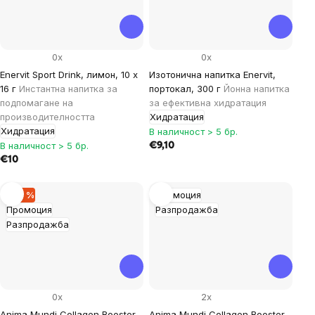
0x
0x
Enervit Sport Drink, лимон, 10 x
Изотонична напитка Enervit,
16 г
Инстантна напитка за
портокал, 300 г
Йонна напитка
подпомагане на
за ефективна хидратация
производителността
Хидратация
Хидратация
В наличност > 5 бр.
В наличност > 5 бр.
€9,10
€10
–32 %
Промоция
Промоция
Разпродажба
Разпродажба
0x
2x
Anima Mundi Collagen Booster
Anima Mundi Collagen Booster