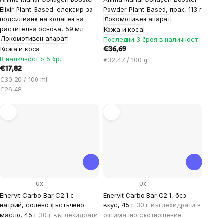
Elixir-Plant-Based, елексир за
Powder-Plant-Based, прах, 113 г
подсилване на колаген на
Локомотивен апарат
растителна основа, 59 мл
Кожа и коса
Локомотивен апарат
Последни 3 броя в наличност
Кожа и коса
€36,69
В наличност > 5 бр.
Цена
€32,47 / 100 g
€17,82
за
Цена
мярка:
€30,20 / 100 ml
за
€26,48
мярка:
0x
0x
Enervit Carbo Bar C2:1 с
Enervit Carbo Bar C2:1, без
натрий, солено фъстъчено
вкус, 45 г
30 г въглехидрати в
масло, 45 г
30 г въглехидрати
оптимално съотношение