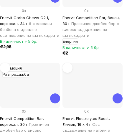
0x
0x
Enervit Carbo Chews C2:1,
Enervit Competition Bar, банан,
портокал, 34 г
6 желирани
30 г
Практичен джобен бар с
бонбона с идеално
високо съдържание на
съотношение на въглехидрати
въглехидрати
В наличност > 5 бр.
Енергия
€2,98
В наличност > 5 бр.
€2
Промоция
Разпродажба
0x
0x
Enervit Competition Bar,
Enervit Electrolytes Boost,
портокал, 30 г
Практичен
Лимон, 16 x 4 г
Със
джобен бар с високо
съдържание на натрий и