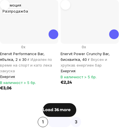
Промоция
Разпродажба
0x
0x
Enervit Performance Bar,
Enervit Power Crunchy Bar,
ябълка, 2 x 30 г
Идеален по
бисквитка, 40 г
Вкусен и
време на спорт и като лека
хрупкав енергиен бар
закуска
Енергия
Енергия
В наличност > 5 бр.
В наличност > 5 бр.
€2,24
€3,06
Listing
Load 36 more
controls
Pagination
1
3