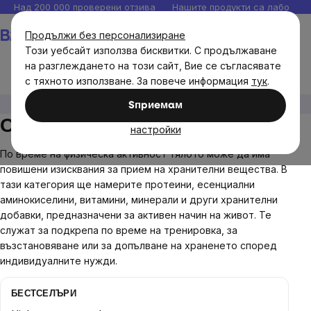
Прескочи
Над 200 000 проверени отзива
Нашите продукти са лаборато
към
Количка
Продължи без персонализиране
съдържанието
Този уебсайт използва бисквитки. С продължаване
на разглеждането на този сайт, Вие се съгласявате
с тяхното използване. За повече информация
тук
.
Диетични добавки
Спортно хранене
Sпpиeмaм
Спортно хранене
настройки
По време на физическа активност тялото може да има
повишени изисквания за прием на хранителни вещества. В
тази категория ще намерите протеини, есенциални
аминокиселини, витамини, минерали и други хранителни
добавки, предназначени за активен начин на живот. Те
служат за подкрепа по време на тренировка, за
възстановяване или за допълване на храненето според
индивидуалните нужди.
БЕСТСЕЛЪРИ