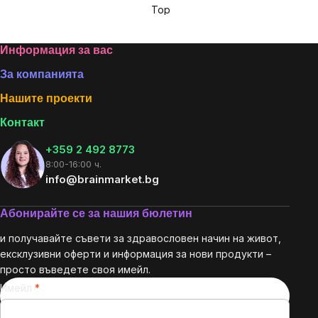
Top
Footer
Информация за вас
За компанията
Нашите проекти
Контакт
+359 2 492 8773
8:00-16:00 ч.
info@brainmarket.bg
Абонирайте се за нашия бюлетин
и получавайте съвети за здравословен начин на живот,
ексклузивни оферти и информация за нови продукти –
просто въведете своя имейл.
Имейл