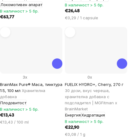
Локомотивен апарат
В наличност > 5 бр.
В наличност > 5 бр.
€26,48
€63,77
Цена
€0,29 / 1 capsule
за
мярка:
3x
0x
BrainMax Pure® Maca, тинктура
FUELIX HYDRO+, Cherry, 270 г
1:5, 100 мл
Хранителна
30 дози, вкус череша,
добавка
хранителна добавка с
Плодовитост
подсладител | MGFitman x
BrainMarket
В наличност > 5 бр.
Енергия
Хидратация
€13,43
В наличност > 5 бр.
Цена
€13,43 / 100 ml
за
€22,90
мярка:
Цена
€0,08 / 1 g