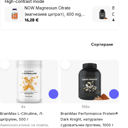
High-contrast mode
NOW Magnesium Citrate
BrainMa
(магнезиев цитрат), 400 mg,
Dark Kn
120 растителни капсули
суроват
16,28 €
40,77 €
Сортиране
List
of
products
4x
156x
BrainMax L-Citrulline, Л-
BrainMax Performance Protein®
цитрулин, 500 г
Dark Knight, натурален
Аминокиселина за помпа,
суроватъчен протеин, 1000 г