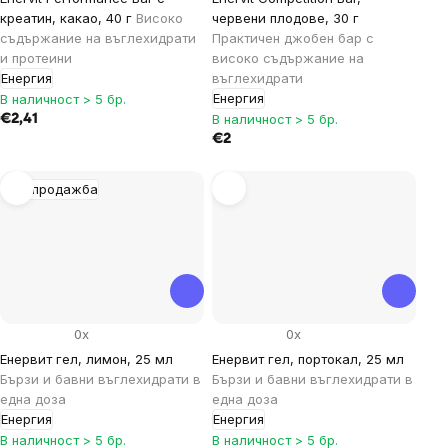
креатин, какао, 40 г
Високо
червени плодове, 30 г
съдържание на въглехидрати
Практичен джобен бар с
и протеини
високо съдържание на
Енергия
въглехидрати
Енергия
В наличност > 5 бр.
В наличност > 5 бр.
€2,41
€2
Разпродажба
0x
0x
Енервит гел, лимон, 25 мл
Енервит гел, портокал, 25 мл
Бързи и бавни въглехидрати в
Бързи и бавни въглехидрати в
една доза
една доза
Енергия
Енергия
В наличност > 5 бр.
В наличност > 5 бр.