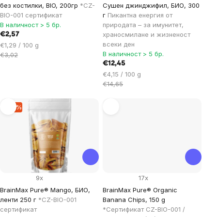
без костилки, BIO, 200гр
*CZ-
Сушен джинджифил, БИО, 300
BIO-001 сертификат
г
Пикантна енергия от
В наличност > 5 бр.
природата – за имунитет,
храносмилане и жизненост
€2,57
всеки ден
Цена
€1,29 / 100 g
В наличност > 5 бр.
за
€3,02
мярка:
€12,45
Цена
€4,15 / 100 g
за
€14,65
мярка:
–15 %
9x
17x
BrainMax Pure® Mango, БИО,
BrainMax Pure® Organic
ленти 250 г
*CZ-BIO-001
Banana Chips, 150 g
сертификат
*Сертификат CZ-BIO-001 /