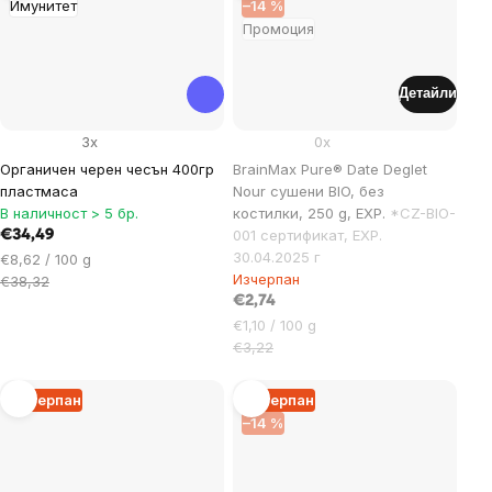
Имунитет
–14 %
Промоция
Детайли
3x
0x
Органичен черен чесън 400гр
BrainMax Pure® Date Deglet
пластмаса
Nour сушени BIO, без
В наличност > 5 бр.
костилки, 250 g, EXP.
*CZ-BIO-
001 сертификат, EXP.
€34,49
30.04.2025 г
Цена
€8,62 / 100 g
Изчерпан
за
€38,32
мярка:
€2,74
Цена
€1,10 / 100 g
за
€3,22
мярка:
Изчерпан
Изчерпан
–14 %