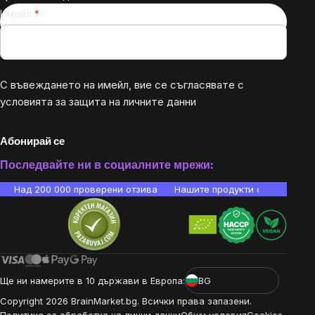
Имейл
С въвеждането на имейл, вие се съгласявате с
условията за защита на личните данни
Абонирай се
Последвайте ни в социалните мрежи:
Над 200 000 проверени отзива
Нашите продукти са лаборато
Ще ни намерите в 10 държави в Европа:
BG
Copyright
2026
BrainMarket.bg. Всички права запазени.
Политика за обработка на лични данни
Общи условия
Cookies