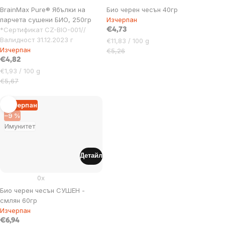
BrainMax Pure® Ябълки на
Био черен чесън 40гр
парчета сушени БИО, 250гр
Изчерпан
*Сертификат CZ-BIO-001//
€4,73
Валидност 31.12.2023 г
Цена
€11,83 / 100 g
Изчерпан
за
€5,26
€4,82
мярка:
Цена
€1,93 / 100 g
за
€5,67
мярка:
Изчерпан
–9 %
Имунитет
Детайл
0x
Био черен чесън СУШЕН -
смлян 60гр
Изчерпан
€6,94