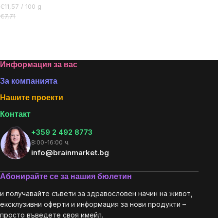
Цена
€11,57 / 100 g
за
€7,71
мярка:
Listing
controls
Footer
Информация за вас
За компанията
Нашите проекти
Контакт
+359 2 492 8773
8:00-16:00 ч.
info@brainmarket.bg
Абонирайте се за нашия бюлетин
и получавайте съвети за здравословен начин на живот,
ексклузивни оферти и информация за нови продукти –
просто въведете своя имейл.