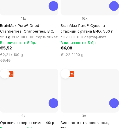
11x
16x
BrainMax Pure® Dried
BrainMax Pure® Сушени
Cranberries, Cranberries, BIO,
стафиди султана БИО, 500 г
250 g
*CZ-BIO-001 сертификат
*CZ-BIO-001 сертификат
В наличност > 5 бр.
В наличност > 5 бр.
€5,52
€6,08
Цена
Цена
€2,21 / 100 g
€1,22 / 100 g
за
за
€6,49
мярка:
мярка:
–10 %
–10 %
2x
3x
Органичен черен лимон 40гр
Био паста от черен чесън,