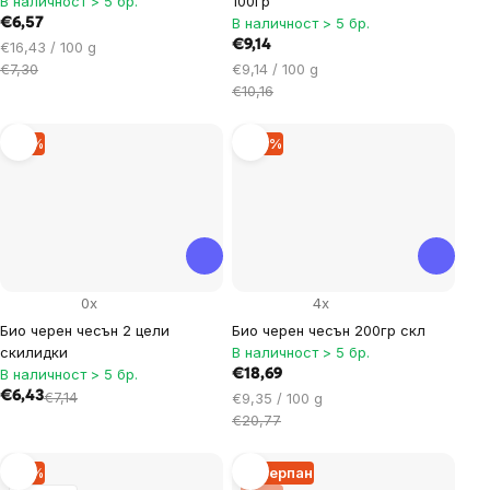
В наличност > 5 бр.
100гр
В наличност > 5 бр.
€6,57
Цена
€9,14
€16,43 / 100 g
за
Цена
€7,30
€9,14 / 100 g
мярка:
за
€10,16
мярка:
–9 %
–10 %
0x
4x
Био черен чесън 2 цели
Био черен чесън 200гр скл
скилидки
В наличност > 5 бр.
В наличност > 5 бр.
€18,69
€6,43
€7,14
Цена
€9,35 / 100 g
за
€20,77
мярка:
–9 %
Изчерпан