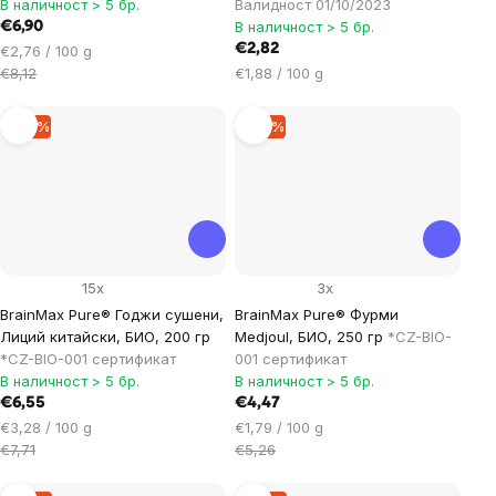
В наличност > 5 бр.
Валидност 01/10/2023
В наличност > 5 бр.
€6,90
Цена
€2,82
€2,76 / 100 g
за
Цена
€8,12
€1,88 / 100 g
мярка:
за
мярка:
–15 %
–15 %
15x
3x
BrainMax Pure® Годжи сушени,
BrainMax Pure® Фурми
Лиций китайски, БИО, 200 гр
Medjoul, БИО, 250 гр
*CZ-BIO-
*CZ-BIO-001 сертификат
001 сертификат
В наличност > 5 бр.
В наличност > 5 бр.
€6,55
€4,47
Цена
Цена
€3,28 / 100 g
€1,79 / 100 g
за
за
€7,71
€5,26
мярка:
мярка: