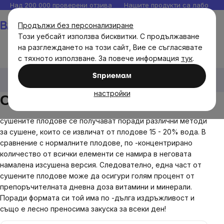
Прескочи
Над 200 000 проверени отзива
Нашите продукти са лаборато
към
Количка
Продължи без персонализиране
съдържанието
Този уебсайт използва бисквитки. С продължаване
на разглеждането на този сайт, Вие се съгласявате
с тяхното използване. За повече информация
тук
.
Хранителни продукти
Сушени плодове
Сушени
Sпpиeмaм
плодове и зеленчуци
настройки
Сушени плодове и зеленчуци
сушените плодове се получават поради различни методи
за сушене, които се извличат от плодове 15 - 20% вода. В
сравнение с нормалните плодове, по -концентрирано
количество от всички елементи се намира в неговата
намалена изсушена версия. Следователно, една част от
сушените плодове може да осигури голям процент от
препоръчителната дневна доза витамини и минерали.
Поради формата си той има по -дълга издръжливост и
също е лесно преносима закуска за всеки ден!