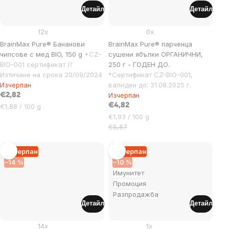
Детайл
Детайл
12x
0x
BrainMax Pure® Бананови
BrainMax Pure® парченца
чипсове с мед BIO, 150 g
*CZ-
сушени ябълки ОРГАНИЧНИ,
BIO-001 сертификат //
250 г - ГОДЕН ДО.
Изтичане на срока 20/09/2024
*Сертификат CZ-BIO-001,
Изчерпан
валиден до: 31.08.2025 г.
Изчерпан
€2,82
Цена
€4,82
€1,88 / 100 g
за
Цена
€1,93 / 100 g
мярка:
за
€5,67
мярка:
Изчерпан
Изчерпан
–14 %
–10 %
Имунитет
Промоция
Разпродажба
Детайл
Детайл
14x
1x