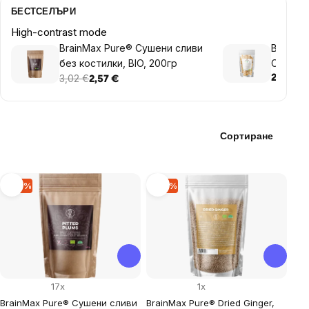
БЕСТСЕЛЪРИ
High-contrast mode
BrainMax Pure® Cушени сливи
BrainMa
без костилки, BIO, 200гр
Chips, 1
3,02 €
2,82 €
2,57 €
Сортиране
List
–14 %
–15 %
of
products
17x
1x
BrainMax Pure® Cушени сливи
BrainMax Pure® Dried Ginger,