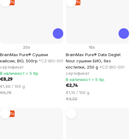
–14 %
–14 %
20x
16x
BrainMax Pure® Cушени
BrainMax Pure® Date Deglet
кайсии, BIO, 500гр
*CZ-BIO-001
Nour сушени БИО, без
сертификат
костилки, 250 g
*CZ-BIO-001
В наличност > 5 бр.
сертификат
В наличност > 5 бр.
€8,29
Цена
€2,74
€1,66 / 100 g
за
Цена
€9,75
€1,10 / 100 g
мярка:
за
€3,22
мярка:
–14 %