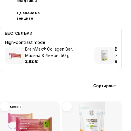
сладкиши
Дъвчене на
венците
БЕСТСЕЛЪРИ
High-contrast mode
BrainMax® Collagen Bar,
BrainMa
Малина & Лимон, 50 g
70% Chi
шоколад
2,82 €
6,49 €
Сортиране
List
Промоция
of
products