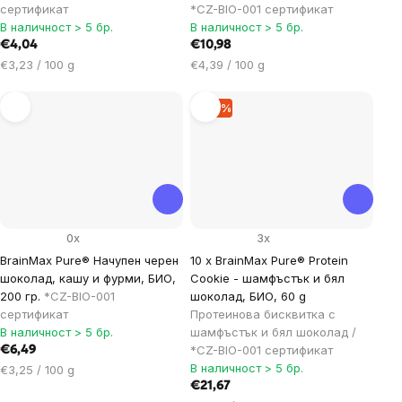
сертификат
*CZ-BIO-001 сертификат
В наличност > 5 бр.
В наличност > 5 бр.
€4,04
€10,98
Цена
Цена
€3,23 / 100 g
€4,39 / 100 g
за
за
мярка:
мярка:
–10 %
0x
3x
BrainMax Pure® Начупен черен
10 x BrainMax Pure® Protein
шоколад, кашу и фурми, БИО,
Cookie - шамфъстък и бял
200 гр.
*CZ-BIO-001
шоколад, БИО, 60 g
сертификат
Протеинова бисквитка с
В наличност > 5 бр.
шамфъстък и бял шоколад /
*CZ-BIO-001 сертификат
€6,49
В наличност > 5 бр.
Цена
€3,25 / 100 g
за
€21,67