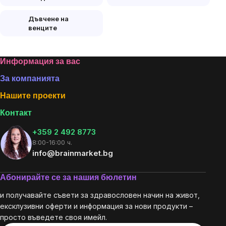
Дъвчене на
венците
Footer
Информация за вас
За компанията
Нашите проекти
Контакт
+359 2 492 8773
8:00-16:00 ч.
info@brainmarket.bg
Абонирайте се за нашия бюлетин
и получавайте съвети за здравословен начин на живот,
ексклузивни оферти и информация за нови продукти –
просто въведете своя имейл.