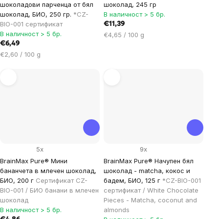
шоколадови парченца от бял
шоколад, 245 гр
шоколад, БИО, 250 гр.
*CZ-
В наличност > 5 бр.
BIO-001 сертификат
€11,39
В наличност > 5 бр.
Цена
€4,65 / 100 g
€6,49
за
Цена
мярка:
€2,60 / 100 g
за
мярка:
5x
9x
BrainMax Pure® Мини
BrainMax Pure® Начупен бял
бананчета в млечен шоколад,
шоколад - matcha, кокос и
БИО, 200 г
Сертификат CZ-
бадем, БИО, 125 г
*CZ-BIO-001
BIO-001 / БИО банани в млечен
сертификат / White Chocolate
шоколад
Pieces - Matcha, coconut and
В наличност > 5 бр.
almonds