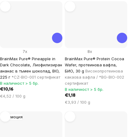
мярка:
мярка:
7x
8x
BrainMax Pure® Pineapple in
BrainMax Pure® Protein Cocoa
Dark Chocolate, Лиофилизиран
Wafer, протеинова вафла,
ананас в тъмен шоколад, BIO,
БИО, 30 g
Високопротеинова
225 г
*CZ-BIO-001 сертификат
какаова вафла / *BG-BIO-002
В наличност > 5 бр.
сертификат
В наличност > 5 бр.
€10,16
Цена
€1,18
€4,52 / 100 g
за
Цена
€3,93 / 100 g
мярка:
за
мярка:
Промоция