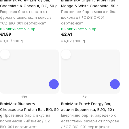
Chocolate & Coconut, BIO, 50 g
Mango & White Chocolate, 50 г
Енергиен бар от паста от
Протеинов бар с манго в бял
фурми с шоколад и кокос /
шоколад / *CZ-BIO-001
*CZ-BIO-001 сертификат
сертификат
В наличност > 5 бр.
В наличност > 5 бр.
€1,59
€2,41
Цена
Цена
€3,18 / 100 g
€4,02 / 100 g
за
за
мярка:
мярка:
18x
5x
BrainMax Blueberry
BrainMax Pure® Energy Bar,
Cheesecake Protein Bar, BIO, 50
асаи и боровинка, БИО, 50 г
g
Протеинов бар с вкус на
Енергийно барче, заредено с
боровинков чийзкейк / CZ-
естествени захари от плодове
BIO-001 сертификат
/ *CZ-BIO-001 сертификат