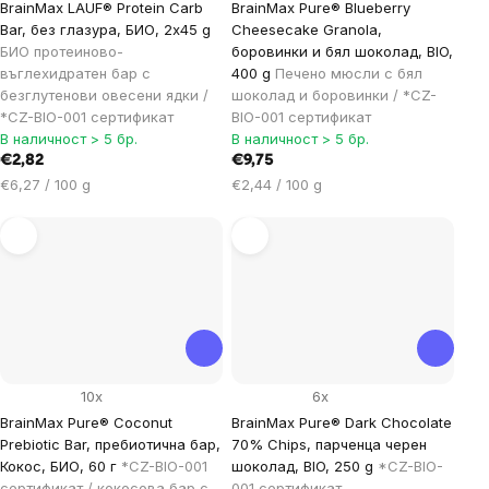
BrainMax LAUF® Protein Carb
BrainMax Pure® Blueberry
Bar, без глазура, БИО, 2x45 g
Cheesecake Granola,
БИО протеиново-
боровинки и бял шоколад, BIO,
въглехидратен бар с
400 g
Печено мюсли с бял
безглутенови овесени ядки /
шоколад и боровинки / *CZ-
*CZ-BIO-001 сертификат
BIO-001 сертификат
В наличност > 5 бр.
В наличност > 5 бр.
€2,82
€9,75
Цена
Цена
€6,27 / 100 g
€2,44 / 100 g
за
за
мярка:
мярка:
10x
6x
BrainMax Pure® Coconut
BrainMax Pure® Dark Chocolate
Prebiotic Bar, пребиотична бар,
70% Chips, парченца черен
Кокос, БИО, 60 г
*CZ-BIO-001
шоколад, BIO, 250 g
*CZ-BIO-
сертификат / кокосова бар с
001 сертификат