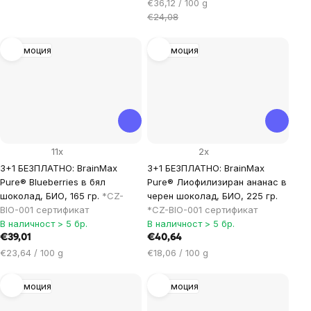
мярка:
Цена
€36,12 / 100 g
за
€24,08
мярка:
Промоция
Промоция
11x
2x
3+1 БЕЗПЛАТНО: BrainMax
3+1 БЕЗПЛАТНО: BrainMax
Pure® Blueberries в бял
Pure® Лиофилизиран ананас в
шоколад, БИО, 165 гр.
*CZ-
черен шоколад, БИО, 225 гр.
BIO-001 сертификат
*CZ-BIO-001 сертификат
В наличност > 5 бр.
В наличност > 5 бр.
€39,01
€40,64
Цена
Цена
€23,64 / 100 g
€18,06 / 100 g
за
за
мярка:
мярка:
Промоция
Промоция