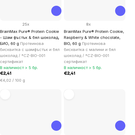
25x
8x
BrainMax Pure® Protein Cookie
BrainMax Pure® Protein Cookie,
- Шам фъстък & бял шоколад,
Raspberry & White chocolate,
БИО, 60 g
Протеинова
BIO, 60 g
Протеинова
бисквитка с шамфъстък и бял
бисквитка с малини и бял
шоколад / *CZ-BIO-001
шоколад / *CZ-BIO-001
сертификат
сертификат
В наличност > 5 бр.
В наличност > 5 бр.
€2,41
€2,41
Цена
€4,02 / 100 g
за
мярка: