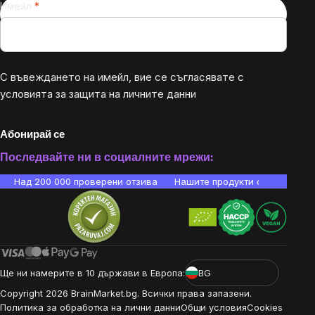
Имейл
С въвеждането на имейл, вие се съгласявате с
условията за защита на личните данни
Абонирай се
Последвайте ни в социалните мрежи:
Над 200 000 проверени отзива
Нашите продукти са лаборато
Ще ни намерите в 10 държави в Европа:
BG
Copyright
2026
BrainMarket.bg. Всички права запазени.
Политика за обработка на лични данни
Общи условия
Cookies