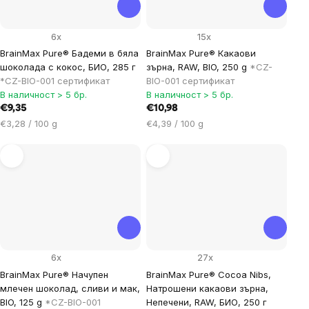
6x
15x
BrainMax Pure® Бадеми в бяла
BrainMax Pure® Какаови
шоколада с кокос, БИО, 285 г
зърна, RAW, BIO, 250 g
*CZ-
*CZ-BIO-001 сертификат
BIO-001 сертификат
В наличност > 5 бр.
В наличност > 5 бр.
€9,35
€10,98
Цена
Цена
€3,28 / 100 g
€4,39 / 100 g
за
за
мярка:
мярка:
6x
27x
BrainMax Pure® Начупен
BrainMax Pure® Cocoa Nibs,
млечен шоколад, сливи и мак,
Натрошени какаови зърна,
BIO, 125 g
*CZ-BIO-001
Непечени, RAW, БИО, 250 г