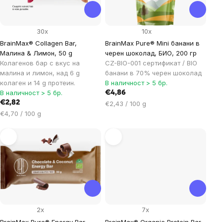
30x
10x
BrainMax® Collagen Bar,
BrainMax Pure® Mini банани в
Малина & Лимон, 50 g
черен шоколад, БИО, 200 гр
Колагенов бар с вкус на
CZ-BIO-001 сертификат / BIO
малина и лимон, над 6 g
банани в 70% черен шоколад
колаген и 14 g протеин.
В наличност > 5 бр.
В наличност > 5 бр.
€4,86
€2,82
Цена
€2,43 / 100 g
Цена
за
€4,70 / 100 g
за
мярка:
мярка:
2x
7x
BrainMax Pure® Energy Bar,
BrainMax® Organic Protein Bar,