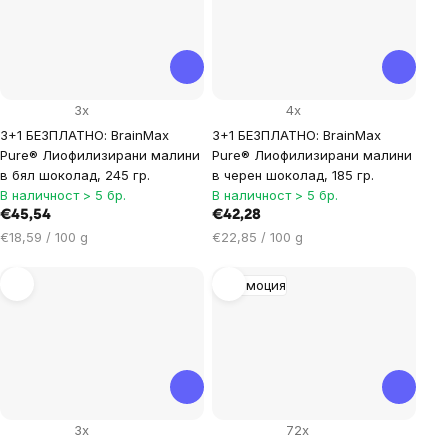
3x
4x
3+1 БЕЗПЛАТНО: BrainMax
3+1 БЕЗПЛАТНО: BrainMax
Pure® Лиофилизирани малини
Pure® Лиофилизирани малини
в бял шоколад, 245 гр.
в черен шоколад, 185 гр.
В наличност > 5 бр.
В наличност > 5 бр.
€45,54
€42,28
Цена
Цена
€18,59 / 100 g
€22,85 / 100 g
за
за
мярка:
мярка:
Промоция
3x
72x