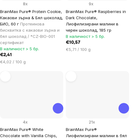
8x
9x
BrainMax Pure® Protein Cookie,
BrainMax Pure® Raspberries in
Какаови зърна & Бял шоколад,
Dark Chocolate,
БИО, 60 г
Протеинова
Лиофилизирани малини в
бисквитка с какаови зърна и
черен шоколад, 185 гр
бял шоколад / *CZ-BIO-001
В наличност > 5 бр.
сертификат
€10,57
В наличност > 5 бр.
Цена
€5,71 / 100 g
€2,41
за
Цена
мярка:
€4,02 / 100 g
за
мярка:
4x
21x
BrainMax Pure® White
BrainMax Pure®
Chocolate with Vanilla Chips,
Лиофилизирани малини в бял