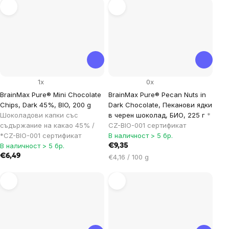
мярка:
1x
0x
BrainMax Pure® Mini Chocolate
BrainMax Pure® Pecan Nuts in
Chips, Dark 45%, BIO, 200 g
Dark Chocolate, Пеканови ядки
Шоколадови капки със
в черен шоколад, БИО, 225 г
*
съдържание на какао 45% /
CZ-BIO-001 сертификат
*CZ-BIO-001 сертификат
В наличност > 5 бр.
В наличност > 5 бр.
€9,35
€6,49
Цена
€4,16 / 100 g
за
мярка: