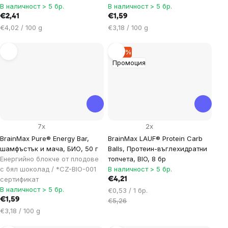
В наличност > 5 бр.
В наличност > 5 бр.
€2,41
€1,59
Цена
Цена
€4,02 / 100 g
€3,18 / 100 g
за
за
мярка:
мярка:
–19 %
Промоция
7x
2x
BrainMax Pure® Energy Bar,
BrainMax LAUF® Protein Carb
шамфъстък и мача, БИО, 50 г
Balls, Протеин-въглехидратни
Енергийно блокче от плодове
топчета, BIO, 8 бр
с бял шоколад / *CZ-BIO-001
В наличност > 5 бр.
сертификат
€4,21
В наличност > 5 бр.
Цена
€0,53 / 1 бр.
€1,59
за
€5,26
Цена
мярка:
€3,18 / 100 g
за