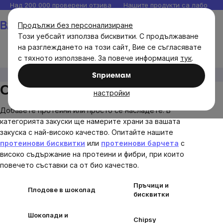
Прескочи
Над 200 000 проверени отзива
Нашите продукти са лаборато
към
Количка
Продължи без персонализиране
съдържанието
Този уебсайт използва бисквитки. С продължаване
на разглеждането на този сайт, Вие се съгласявате
с тяхното използване. За повече информация
тук
.
Хранителни продукти
Сладки и солени закуски
Sпpиeмaм
Сладки и солени закуски
настройки
Добавете протеини или просто се насладете. В
категорията закуски ще намерите храни за вашата
закуска с най-високо качество. Опитайте нашите
протеинови бисквитки
или
протеинови барчета
с
високо съдържание на протеини и фибри, при които
повечето съставки са от био качество.
Пръчици и
Плодове в шоколад
бисквитки
Шоколади и
Chipsy