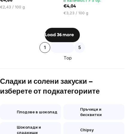
В наличност > 5 бр.
€4,86
Цена
€4,04
€2,43 / 100 g
за
Цена
€3,23 / 100 g
мярка:
за
мярка:
Listing
Load 36 more
controls
Pagination
1
5
Top
Сладки и солени закуски –
изберете от подкатегориите
Пръчици и
Плодове в шоколад
бисквитки
Шоколади и
Chipsy
сладкиши