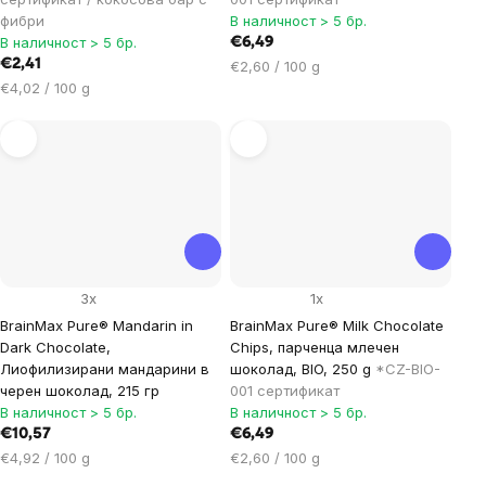
фибри
В наличност > 5 бр.
В наличност > 5 бр.
€6,49
€2,41
Цена
€2,60 / 100 g
Цена
за
€4,02 / 100 g
за
мярка:
мярка:
3x
1x
BrainMax Pure® Mandarin in
BrainMax Pure® Milk Chocolate
Dark Chocolate,
Chips, парченца млечен
Лиофилизирани мандарини в
шоколад, BIO, 250 g
*CZ-BIO-
черен шоколад, 215 гр
001 сертификат
В наличност > 5 бр.
В наличност > 5 бр.
€10,57
€6,49
Цена
Цена
€4,92 / 100 g
€2,60 / 100 g
за
за