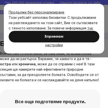
Прескочи
Над 200 000 проверени отзива
Нашите продукти са лаборато
към
Количка
Продължи без персонализиране
съдържанието
Този уебсайт използва бисквитки. С продължаване
на разглеждането на този сайт, Вие се съгласявате
с тяхното използване. За повече информация
тук
.
Цели
Здравословни проблеми
Болка
Sпpиeмaм
Болка
настройки
Всички сме го изпитвали, затова знам, че всяка болка
може да ни разтърси. Вярваме, че каквато и да е тя -
остра
или
хронична
, може да се справим с нея!
В тази
секция ще намерите най-ефективните природни
съставки, за да преодолеете болката. Освободете се от
оковите на болката и се наслаждавайте на деня напълно!
Все още подготвяме продукти.