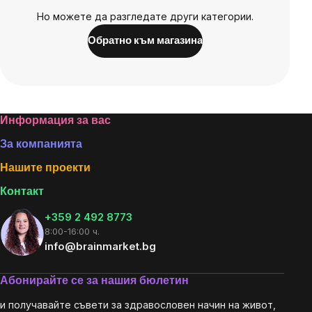
Но можете да разгледате други категории.
Обратно към магазина
Footer
Информация за вас
За компанията
Нашите проекти
Контакт
+359 2 492 8773
8:00-16:00 ч.
info@brainmarket.bg
Абонирайте се за нашия бюлетин
и получавайте съвети за здравословен начин на живот,