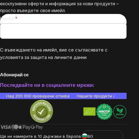
ексклузивни оферти и информация за нови продукти –
просто въведете своя имейл.
Имейл
С въвеждането на имейл, вие се съгласявате с
условията за защита на личните данни
Абонирай се
Последвайте ни в социалните мрежи:
Над 200 000 проверени отзива
Нашите продукти са лаборато
Ще ни намерите в 10 държави в Европа:
BG