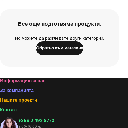
Все още подготвяме продукти.
Но можете да разгледате други категории.
Обратно към магазина
Footer
Информация за вас
За компанията
Нашите проекти
Контакт
+359 2 492 8773
8:00-16:00 ч.