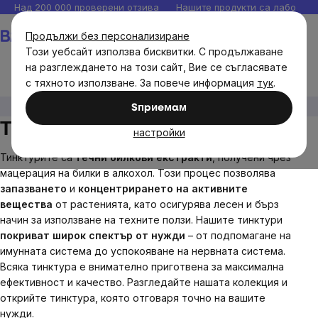
Прескочи
Над 200 000 проверени отзива
Нашите продукти са лаборато
към
Количка
Продължи без персонализиране
съдържанието
Този уебсайт използва бисквитки. С продължаване
на разглеждането на този сайт, Вие се съгласявате
с тяхното използване. За повече информация
тук
.
Brainmax
Тинктури
Sпpиeмaм
Тинктури
настройки
Тинктурите са
течни билкови екстракти
, получени чрез
мацерация на билки в алкохол. Този процес позволява
запазването
и
концентрирането на активните
вещества
от растенията, като осигурява лесен и бърз
начин за използване на техните ползи. Нашите тинктури
покриват широк спектър от нужди
– от подпомагане на
имунната система до успокояване на нервната система.
Всяка тинктура е внимателно приготвена за максимална
ефективност и качество. Разгледайте нашата колекция и
открийте тинктура, която отговаря точно на вашите
нужди.