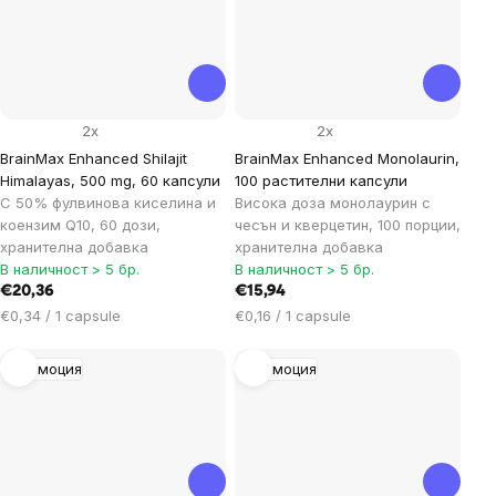
2x
2x
BrainMax Enhanced Shilajit
BrainMax Enhanced Monolaurin,
Himalayas, 500 mg, 60 капсули
100 растителни капсули
С 50% фулвинова киселина и
Висока доза монолаурин с
коензим Q10, 60 дози,
чесън и кверцетин, 100 порции,
хранителна добавка
хранителна добавка
В наличност > 5 бр.
В наличност > 5 бр.
€20,36
€15,94
Цена
Цена
€0,34 / 1 capsule
€0,16 / 1 capsule
за
за
мярка:
мярка:
Промоция
Промоция