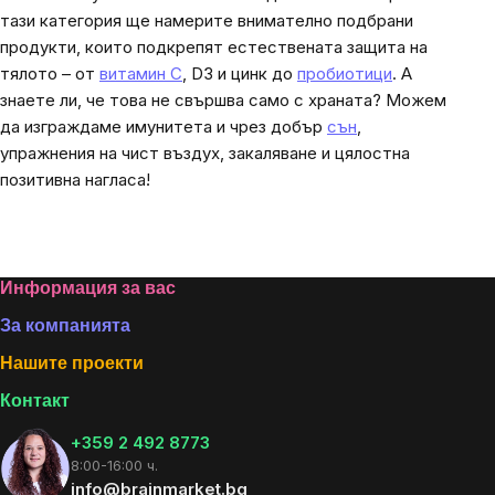
тази категория ще намерите внимателно подбрани
продукти, които подкрепят естествената защита на
тялото – от
витамин C
, D3 и цинк до
пробиотици
. А
знаете ли, че това не свършва само с храната? Можем
да изграждаме имунитета и чрез добър
сън
,
упражнения на чист въздух, закаляване и цялостна
позитивна нагласа!
Footer
Информация за вас
За компанията
Нашите проекти
Контакт
+359 2 492 8773
8:00-16:00 ч.
info@brainmarket.bg