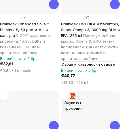
6x
55x
BrainMax Enhanced Shilajit
BrainMax Fish Oil & Astaxanthin,
PrimaVie®, 60 растителни
Super Omega 3, 3000 mg DHA и
капсули
С 50% фулвинова
EPA, 275 ml
Премиум рибено
киселина, 10,3% DBPs и
масло, Омега 3, БИО зехтин,
коензим Q10, 60 дози,
полифеноли, БИО астаксантин,
хранителна добавка
патентован витамин K2,
В наличност > 5 бр.
хранителна добавка
Сърце и кръвоносни съдове
€32,61
Цена
В наличност > 5 бр.
€0,54 / 1 capsule
за
€40,77
мярка:
Цена
€14,83 / 100 ml
за
мярка:
–29 %
Имунитет
Промоция