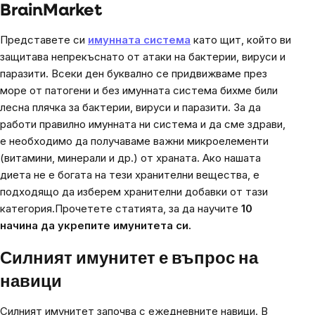
BrainMarket
Представете си
имунната система
като щит, който ви
защитава непрекъснато от атаки на бактерии, вируси и
паразити. Всеки ден буквално се придвижваме през
море от патогени и без имунната система бихме били
лесна плячка за бактерии, вируси и паразити.
За да
работи правилно имунната ни система и да сме здрави,
е необходимо да получаваме важни микроелементи
(витамини, минерали и др.) от храната. Ако нашата
диета не е богата на тези хранителни вещества, е
подходящо да изберем хранителни добавки от тази
категория.
Прочетете статията, за да научите
10
начина да укрепите
имунитета си
.
Силният имунитет е въпрос на
навици
Силният имунитет започва с ежедневните навици. В