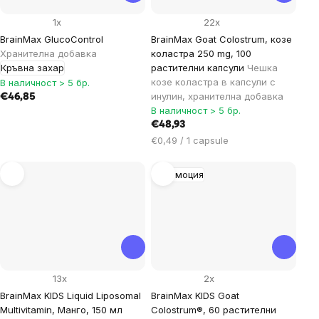
1x
22x
BrainMax GlucoControl
BrainMax Goat Colostrum, козе
Хранителна добавка
коластра 250 mg, 100
Кръвна захар
растителни капсули
Чешка
козе коластра в капсули с
В наличност > 5 бр.
инулин, хранителна добавка
€46,85
В наличност > 5 бр.
€48,93
Цена
€0,49 / 1 capsule
за
мярка:
Промоция
13x
2x
BrainMax KIDS Liquid Liposomal
BrainMax KIDS Goat
Multivitamin, Манго, 150 мл
Colostrum®, 60 растителни