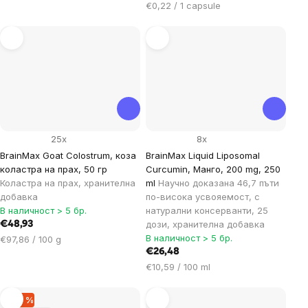
мярка:
Цена
€0,22 / 1 capsule
за
мярка:
25x
8x
BrainMax Goat Colostrum, коза
BrainMax Liquid Liposomal
коластра на прах, 50 гр
Curcumin, Манго, 200 mg, 250
Коластра на прах, xранителна
ml
Научно доказана 46,7 пъти
добавка
по-висока усвояемост, с
В наличност > 5 бр.
натурални консерванти, 25
дози, хранителна добавка
€48,93
В наличност > 5 бр.
Цена
€97,86 / 100 g
за
€26,48
мярка:
Цена
€10,59 / 100 ml
за
мярка:
–29 %