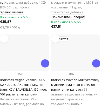
гр
Хранителна добавка, *CZ-
мускули и имунитет с MCT за
BIO-001 сертификат
усвояване, 41 дози,
Храносмилане
хранителна добавка
Локомотивен апарат
В наличност > 5 бр.
В наличност > 5 бр.
€15,87
Цена
€17,51
€3,78 / 100 g
за
мярка:
Имунитет
15x
89x
BrainMax Vegan Vitamin D3 &
BrainMax Women Multivitamin®,
K2 4000 IU / K2 като MK7 all-
мултивитамини за жени, 90
trans K2VITAL®DELTA 150 mcg,
растителни капсули
33
100 растителни капсули
активни вещества за женски
Вегански витамин D3 и
имунитет, красота и
витамин K2 под формата на
хормонален баланс,