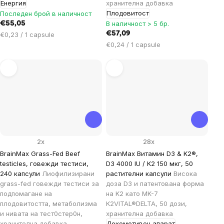
Енергия
хранителна добавка
Плодовитост
Последен брой в наличност
В наличност > 5 бр.
€55,05
Цена
€57,09
€0,23 / 1 capsule
за
Цена
€0,24 / 1 capsule
мярка:
за
мярка:
2x
28x
BrainMax Grass-Fed Beef
BrainMax Витамин D3 & K2®,
testicles, говежди тестиси,
D3 4000 IU / K2 150 мкг, 50
240 капсули
Лиофилизирани
растителни капсули
Висока
grass-fed говежди тестиси за
доза D3 и патентована форма
подпомагане на
на K2 като MK-7
плодовитостта, метаболизма
K2VITAL®DELTA, 50 дози,
и нивата на тест0стер0н,
хранителна добавка
хранителна добавка
Локомотивен апарат