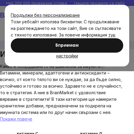
Прескочи
Над 200 000 проверени отзива
Нашите продукти са лаборато
към
Количка
Продължи без персонализиране
съдържанието
Този уебсайт използва бисквитки. С продължаване
на разглеждането на този сайт, Вие се съгласявате
с тяхното използване. За повече информация
тук
.
Цели
Имунитет
Sпpиeмaм
Имунитет
настройки
Какво е оборудването на шампиона за имунитет?
Витамини, минерали, адаптогени и антиоксиданти –
всичко, от което тялото ви се нуждае, за да бъде силно,
устойчиво и готово за всичко. Здравето не е случайност,
то е стратегия. А ние в BrainMarket с удоволствие
вярваме в стратегиите! В тази категория ще намерите
хранителни добавки, предназначени за подкрепа на
имунната система или по друг начин свързани с нея.
Покажи повече
витамин С
витамин Д