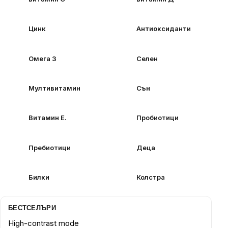
Цинк
Антиоксиданти
Омега 3
Селен
Мултивитамин
Сън
Витамин Е.
Пробиотици
Пребиотици
Деца
Билки
Колстра
БЕСТСЕЛЪРИ
High-contrast mode