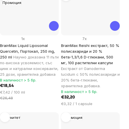
Промоция
1x
7x
BrainMax Liquid Liposomal
BrainMax Reishi екстракт, 50 %
Quercetin, Портокал, 250 mg,
полисахариди и 20 %
250 ml
Научно доказана 11 пъти
бета-1,3/1,6 D-глюкани, 500
по-висока усвояемост, със
мг, 100 растителни капсули
цинк и натурални консерванти,
Екстракт от Ganoderma
25 дози, хранителна добавка
lucidum с 50% полисахариди и
В наличност > 5 бр.
20% бета-глюкани,
хранителна добавка.
€18,54
В наличност > 5 бр.
Цена
€7,42 / 100 ml
за
€32,20
€26,48
мярка:
Цена
€0,32 / 1 capsule
за
мярка:
Имунитет
Промоция