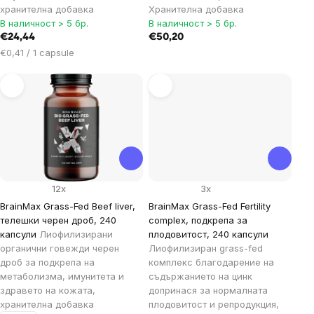
хранителна добавка
Хранителна добавка
В наличност > 5 бр.
В наличност > 5 бр.
€24,44
€50,20
Цена
€0,41 / 1 capsule
за
мярка:
12x
3x
BrainMax Grass-Fed Beef liver,
BrainMax Grass-Fed Fertility
телешки черен дроб, 240
complex, подкрепа за
капсули
Лиофилизирани
плодовитост, 240 капсули
органични говежди черен
Лиофилизиран grass-fed
дроб за подкрепа на
комплекс благодарение на
метаболизма, имунитета и
съдържанието на цинк
здравето на кожата,
допринася за нормалната
хранителна добавка
плодовитост и репродукция,