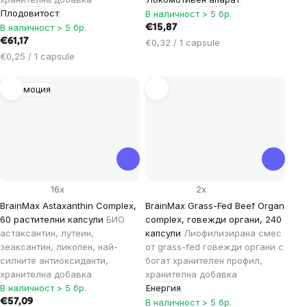
Плодовитост
В наличност > 5 бр.
В наличност > 5 бр.
€15,87
€61,17
Цена
€0,32 / 1 capsule
Цена
за
€0,25 / 1 capsule
за
мярка:
мярка:
Промоция
16x
2x
BrainMax Astaxanthin Complex,
BrainMax Grass-Fed Beef Organ
60 растителни капсули
БИО
complex, говежди органи, 240
астаксантин, лутеин,
капсули
Лиофилизирана смес
зеаксантин, ликопен, най-
от grass-fed говежди органи с
силните антиоксиданти,
богат хранителен профил,
хранителна добавка
хранителна добавка
В наличност > 5 бр.
Енергия
€57,09
В наличност > 5 бр.