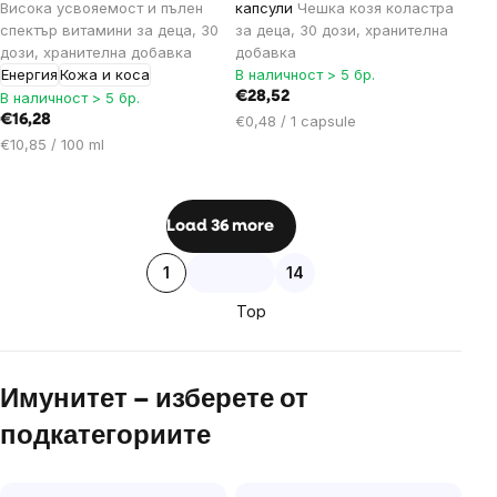
Висока усвояемост и пълен
капсули
Чешка козя коластра
спектър витамини за деца, 30
за деца, 30 дози, хранителна
дози, хранителна добавка
добавка
Енергия
Кожа и коса
В наличност > 5 бр.
В наличност > 5 бр.
€28,52
Цена
€16,28
€0,48 / 1 capsule
за
Цена
€10,85 / 100 ml
мярка:
за
мярка:
Listing
Load 36 more
controls
Pagination
1
14
Top
Имунитет – изберете от
подкатегориите