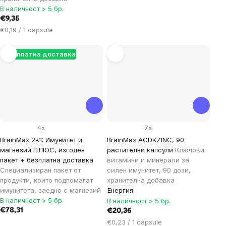
В наличност > 5 бр.
€9,35
Цена
€0,19 / 1 capsule
за
мярка:
Безплатна доставка
4x
7x
BrainMax 2в1: Имунитет и
BrainMax ACDKZINC, 90
магнезий ПЛЮС, изгоден
растителни капсули
Ключови
пакет + безплатна доставка
витамини и минерали за
Специализиран пакет от
силен имунитет, 90 дози,
продукти, които подпомагат
хранителна добавка
имунитета, заедно с магнезий
Енергия
В наличност > 5 бр.
В наличност > 5 бр.
€78,31
€20,36
Цена
€0,23 / 1 capsule