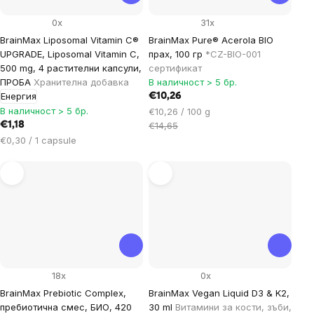
0x
31x
BrainMax Liposomal Vitamin C®
BrainMax Pure® Acerola BIO
UPGRADE, Liposomal Vitamin C,
прах, 100 гр
*CZ-BIO-001
500 mg, 4 растителни капсули,
сертификат
ПРОБА
Хранителна добавка
В наличност > 5 бр.
Енергия
€10,26
В наличност > 5 бр.
Цена
€10,26 / 100 g
за
€1,18
€14,65
мярка:
Цена
€0,30 / 1 capsule
за
мярка:
18x
0x
BrainMax Prebiotic Complex,
BrainMax Vegan Liquid D3 & K2,
пребиотична смес, БИО, 420
30 ml
Витамини за кости, зъби,