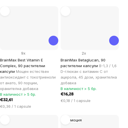
за
мярка:
9x
2x
BrainMax Best Vitamin E
BrainMax Betaglucan, 90
Complex, 90 растителни
растителни капсули
B-1,3 / 1,6
капсули
Мощен естествен
D-глюкан с витамин C от
антиоксидант с токотриеноли
ацерола, 45 дози, хранителна
от анато, 90 порции,
добавка
хранителна добавка
В наличност > 5 бр.
В наличност > 5 бр.
€16,28
€32,61
Цена
€0,18 / 1 capsule
Цена
за
€0,36 / 1 capsule
за
мярка:
мярка:
Промоция