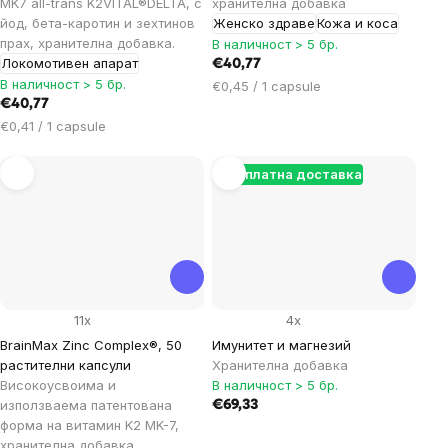
MK7 all-trans K2VITAL®DELTA, с
хранителна добавка
йод, бета-каротин и зехтинов
Женско здраве
Кожа и коса
прах, хранителна добавка.
В наличност > 5 бр.
Локомотивен апарат
€40,77
В наличност > 5 бр.
Цена
€0,45 / 1 capsule
€40,77
за
Цена
мярка:
€0,41 / 1 capsule
за
мярка:
Безплатна доставка
11x
4x
BrainMax Zinc Complex®, 50
Имунитет и магнезий
растителни капсули
Хранителна добавка
Високоусвоима и
В наличност > 5 бр.
използваема патентована
€69,33
форма на витамин K2 MK-7,
хранителна добавка