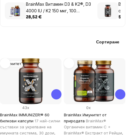
BrainMax Витамин D3 & K2®, D3
BrainMax
4000 IU / K2 150 мкг, 100
complex
растителни капсули
плодови
28,52 €
57,09 €
Сортиране
List
Имунитет
of
products
43x
0x
BrainMax IMMUNIZER!® 60
BrainMax Имунитет от
билкови капсули
17 най-силни
природата
BrainMax®
съставки за укрепване на
Органичен витамин C +
имунната система, 30 дози,
BrainMax® Екстракт от Рейши,