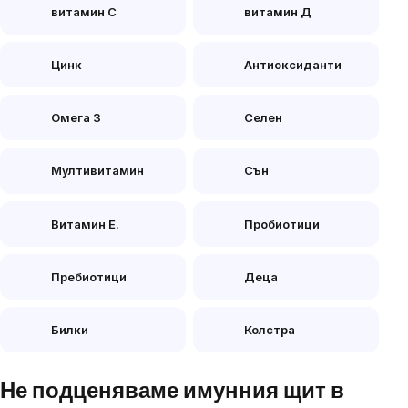
витамин С
витамин Д
Цинк
Антиоксиданти
Омега 3
Селен
Мултивитамин
Сън
Витамин Е.
Пробиотици
Пребиотици
Деца
Билки
Колстра
Не подценяваме имунния щит в