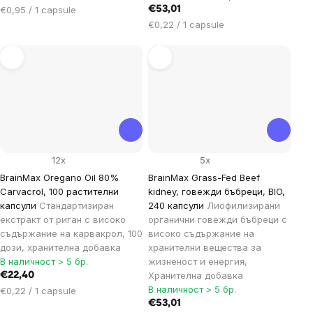
Цена
€0,95 / 1 capsule
€53,01
за
Цена
€0,22 / 1 capsule
мярка:
за
мярка:
12x
5x
BrainMax Oregano Oil 80%
BrainMax Grass-Fed Beef
Carvacrol, 100 растителни
kidney, говежди бъбреци, BIO,
капсули
Стандартизиран
240 капсули
Лиофилизирани
екстракт от риган с високо
органични говежди бъбреци с
съдържание на карвакрол, 100
високо съдържание на
дози, хранителна добавка
хранителни вещества за
В наличност > 5 бр.
жизненост и енергия,
Хранителна добавка
€22,40
В наличност > 5 бр.
Цена
€0,22 / 1 capsule
за
€53,01