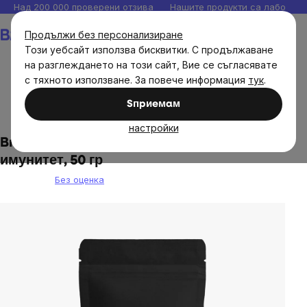
Прескочи
Над 200 000 проверени отзива
Нашите продукти са лаборато
към
Количка
Продължи без персонализиране
съдържанието
Този уебсайт използва бисквитки. С продължаване
на разглеждането на този сайт, Вие се съгласявате
с тяхното използване. За повече информация
тук
.
Хранителни продукти
Чай, кафе, какао
Билкови
Sпpиeмaм
чайове
настройки
BrainMax Pure® Immunity Tea, чай за силен
имунитет, 50 гр
Без оценка
The
average
product
rating
is
0,0
out
of
5