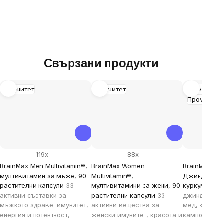
Свързани продукти
Имунитет
Имунитет
Още вар
Промоци
119x
88x
BrainMax Men Multivitamin®,
BrainMax Women
BrainMax P
мултивитамин за мъже, 90
Multivitamin®,
Джинджифи
растителни капсули
33
мултивитамини за жени, 90
куркума, 
активни съставки за
растителни капсули
33
джинджифи
мъжкото здраве, имунитет,
активни вещества за
мед, кокос
енергия и потентност,
женски имунитет, красота и
кампотски 