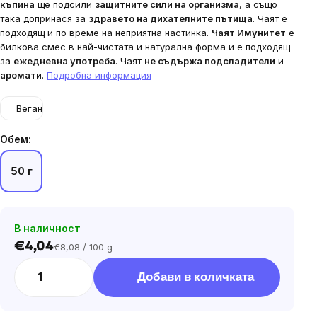
къпина
ще подсили
защитните сили на организма
, а също
така допринася за
здравето на дихателните пътища
. Чаят е
подходящ и по време на неприятна настинка.
Чаят Имунитет
е
билкова смес в най-чистата и натурална форма и е подходящ
за
ежедневна употреба
. Чаят
не съдържа подсладители
и
аромати
.
Подробна информация
Веган
Обем:
50 г
В наличност
€4,04
€8,08 / 100 g
Цена
за
Добави в количката
мярка: