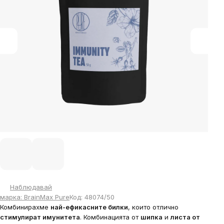
stars.
Наблюдавай
марка:
BrainMax Pure
Код:
48074/50
Комбинирахме
най-ефикасните билки
, които отлично
стимулират имунитета
. Комбинацията от
шипка
и
листа от