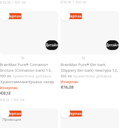
Цена
Цена
€10,16 / 100 ml
€10,16 / 100 ml
за
за
мярка:
мярка:
Изчерпан
Изчерпан
Детайл
Детайл
1x
1x
BrainMax Pure® Cinnamon
BrainMax Pure® Elm bark
tincture (Cinnamon bark) 1:3,
(Slippery Elm bark) тинктура 1:2,
100 ml
Хранителна добавка
100 ml
Хранителна добавка
Храносмилане
Кръвна захар
Изчерпан
Изчерпан
€16,28
€8,12
Цена
€8,12 / 100 ml
за
мярка:
Изчерпан
Изчерпан
Промоция