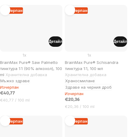
за
за
мярка:
мярка:
Изчерпан
Изчерпан
Детайл
Детайл
1x
1x
BrainMax Pure® Saw Palmetto
BrainMax Pure® Schisandra
тинктура 1:1 (90% алкохол), 100
тинктура 1:1, 100 мл
ml
Хранителна добавка
Хранителна добавка
Мъжко здраве
Храносмилане
Изчерпан
Здраве на черния дроб
€40,77
Изчерпан
Цена
€40,77 / 100 ml
€20,36
за
Цена
€20,36 / 100 ml
мярка:
за
мярка:
Изчерпан
Изчерпан