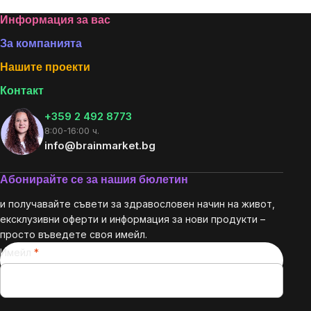
Footer
Информация за вас
За компанията
Нашите проекти
Контакт
+359 2 492 8773
8:00-16:00 ч.
info@brainmarket.bg
Абонирайте се за нашия бюлетин
и получавайте съвети за здравословен начин на живот,
ексклузивни оферти и информация за нови продукти –
просто въведете своя имейл.
Имейл