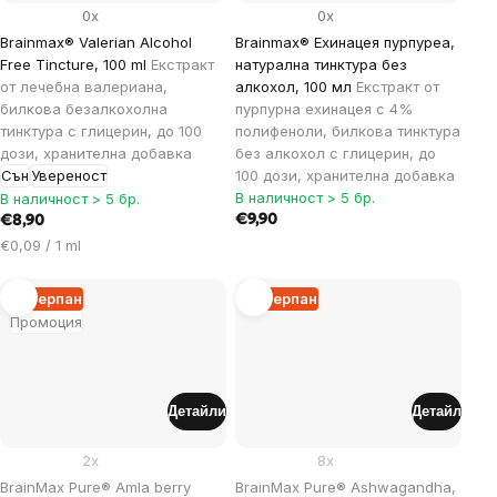
0x
0x
Brainmax® Valerian Alcohol
Brainmax® Ехинацея пурпуреа,
Free Tincture, 100 ml
Екстракт
натурална тинктура без
от лечебна валериана,
алкохол, 100 мл
Екстракт от
билкова безалкохолна
пурпурна ехинацея с 4%
тинктура с глицерин, до 100
полифеноли, билкова тинктура
дози, хранителна добавка
без алкохол с глицерин, до
Сън
Увереност
100 дози, хранителна добавка
В наличност > 5 бр.
В наличност > 5 бр.
€9,90
€8,90
Цена
€0,09 / 1 ml
за
мярка:
Изчерпан
Изчерпан
Промоция
Детайли
Детайл
2x
8x
BrainMax Pure® Amla berry
BrainMax Pure® Ashwagandha,