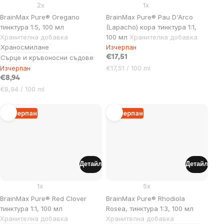
2x
1x
BrainMax Pure® Oregano
BrainMax Pure® Pau D'Arco
тинктура 1:5, 100 мл
(Lapacho) кора тинктура 1:1,
Хранителна добавка
100 мл
Хранителна добавка
Храносмилане
Изчерпан
Сърце и кръвоносни съдове
€17,51
Цена
Изчерпан
€17,51 / 100 ml
за
€8,94
мярка:
Цена
€8,94 / 100 ml
за
мярка:
Изчерпан
Изчерпан
Детайл
Детайл
1x
5x
BrainMax Pure® Red Clover
BrainMax Pure® Rhodiola
тинктура 1:1, 100 мл
Rosea, тинктура 1:3, 100 мл
Хранителна добавка
Хранителна добавка