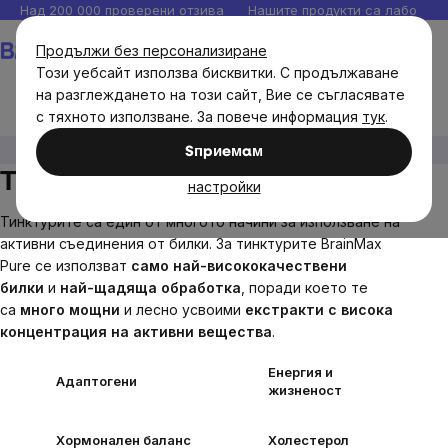
Прескочи
Над 200 000 проверени отзива
Нашите продукти са лаборато
към
Количка
Продължи без персонализиране
съдържанието
Този уебсайт използва бисквитки. С продължаване
на разглеждането на този сайт, Вие се съгласявате
с тяхното използване. За повече информация
тук
.
Brainmax
BrainPure
Тинктура
Sпpиeмaм
Тинктура
настройки
Тинктурите са един от многото начини за използване на
активни съединения от билки. За тинктурите BrainMax
Pure се използват
само най-висококачествени
билки
и
най-щадяща обработка
, поради което те
са
много мощни
и лесно усвоими
екстракти с
висока
концентрация на активни вещества
.
Енергия и
Адаптогени
жизненост
Хормонален баланс
Холестерол