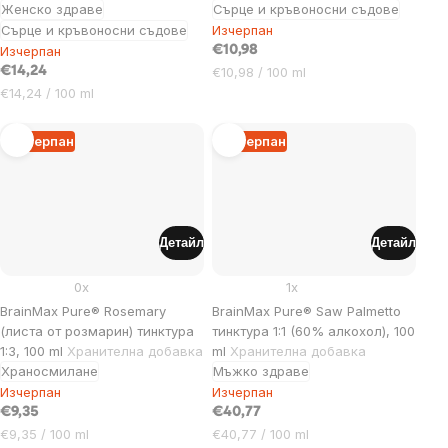
Женско здраве
Сърце и кръвоносни съдове
Сърце и кръвоносни съдове
Изчерпан
Изчерпан
€10,98
Цена
€14,24
€10,98 / 100 ml
за
Цена
€14,24 / 100 ml
мярка:
за
мярка:
Изчерпан
Изчерпан
Детайл
Детайл
0x
1x
BrainMax Pure® Rosemary
BrainMax Pure® Saw Palmetto
(листа от розмарин) тинктура
тинктура 1:1 (60% алкохол), 100
1:3, 100 ml
Хранителна добавка
ml
Хранителна добавка
Храносмилане
Мъжко здраве
Изчерпан
Изчерпан
€9,35
€40,77
Цена
Цена
€9,35 / 100 ml
€40,77 / 100 ml