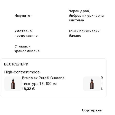
Черен дроб,
Имунитет
бъбреци и уринарна
система
Умствено
Сън и психически
представяне
баланс
Стомах и
храносмилане
БЕСТСЕЛЪРИ
High-contrast mode
BrainMax Pure® Guarana,
BrainMa
тинктура 1:3, 100 мл
тинктура
18,32 €
13,43 €
Сортиране