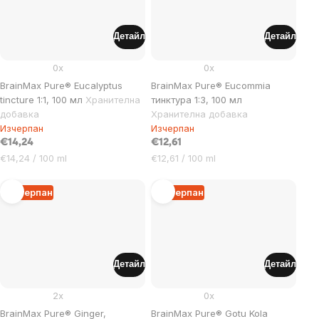
Детайл
Детайл
0x
0x
BrainMax Pure® Eucalyptus
BrainMax Pure® Eucommia
tincture 1:1, 100 мл
Хранителна
тинктура 1:3, 100 мл
добавка
Хранителна добавка
Изчерпан
Изчерпан
€14,24
€12,61
Цена
Цена
€14,24 / 100 ml
€12,61 / 100 ml
за
за
мярка:
мярка:
Изчерпан
Изчерпан
Детайл
Детайл
2x
0x
BrainMax Pure® Ginger,
BrainMax Pure® Gotu Kola