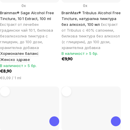
0x
0x
Brainmax® Sage Alcohol Free
BrainMax® Tribulus Alcohol Free
Tincture, 10:1 Extract, 100 ml
Tincture, натурална тинктура
Екстракт от лечебен
без алкохол, 100 мл
Екстракт
градински чай 10:1, билкова
от Tribulus с 40% сапонини,
безалкохолна тинктура с
билкова тинктура без алкохол
глицерин, до 100 дози,
(с глицерин), до 100 дози,
хранителна добавка
хранителна добавка
Хормонален баланс
В наличност > 5 бр.
Женско здраве
€9,90
В наличност > 5 бр.
€8,90
Цена
€0,09 / 1 ml
за
мярка: