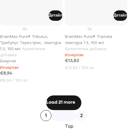
Детайл
Детайл
4x
0x
BrainMax Pure® Tribulus,
BrainMax Pure® Triphala
Трибулус Терестрис, тинктура
тинктура 1:3, 100 мл
1:3, 100 мл
Хранителна
Хранителна добавка
добавка
Изчерпан
Енергия
€13,83
Изчерпан
Цена
€13,83 / 100 ml
за
€8,94
мярка:
Цена
€8,94 / 100 ml
за
мярка:
Listing
Load 21 more
controls
Pagination
1
2
Top