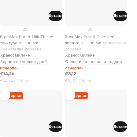
Детайл
Детайл
2x
0x
BrainMax Pure® Milk Thistle
BrainMax Pure® Olive leaf
тинктура 1:1, 100 мл
tincture 1:3, 100 мл
Хранителна
Хранителна добавка
добавка
Храносмилане
Храносмилане
Здраве на черния дроб
Сърце и кръвоносни съдове
Изчерпан
Изчерпан
€14,24
€8,12
Цена
Цена
€14,24 / 100 ml
€8,12 / 100 ml
за
за
мярка:
мярка:
Изчерпан
Изчерпан
Детайл
Детайл