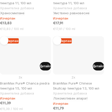
тинктура 1:1, 100 мл
тинктура 1:1, 100 мл
Хранителна добавка
Хранителна добавка
Храносмилане
Умствено равновесие
Изчерпан
Изчерпан
€13,83
€17,91
Цена
Цена
€13,83 / 100 ml
€17,91 / 100 ml
за
за
мярка:
мярка:
Изчерпан
Изчерпан
Детайл
Детайл
3x
2x
BrainMax Pure® Chanca piedra
BrainMax Pure® Chinese
тинктура 1:5, 100 мл
Skullcap тинктура 1:3, 100 мл
Хранителна добавка
Хранителна добавка
Изчерпан
Локомотивен апарат
€11,39
Изчерпан
Цена
€11,39 / 100 ml
€11,79