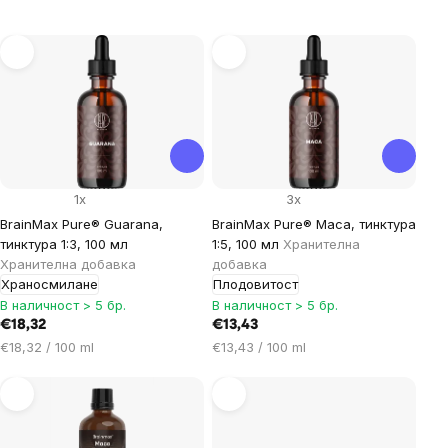
List
of
products
1x
3x
BrainMax Pure® Guarana,
BrainMax Pure® Maca, тинктура
тинктура 1:3, 100 мл
1:5, 100 мл
Хранителна
Хранителна добавка
добавка
Храносмилане
Плодовитост
В наличност > 5 бр.
В наличност > 5 бр.
€18,32
€13,43
Цена
Цена
€18,32 / 100 ml
€13,43 / 100 ml
за
за
мярка:
мярка: