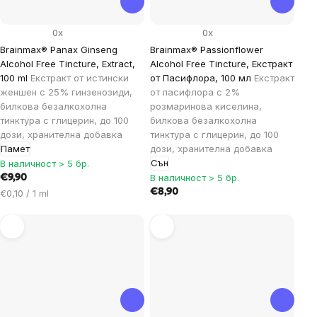
0x
0x
Brainmax® Panax Ginseng
Brainmax® Passionflower
Alcohol Free Tincture, Extract,
Alcohol Free Tincture, Екстракт
100 ml
Екстракт от истински
от Пасифлора, 100 мл
Екстракт
женшен с 25% гинзенозиди,
от пасифлора с 2%
билкова безалкохолна
розмаринова киселина,
тинктура с глицерин, до 100
билкова безалкохолна
дози, хранителна добавка
тинктура с глицерин, до 100
Памет
дози, хранителна добавка
Сън
В наличност > 5 бр.
В наличност > 5 бр.
€9,90
Цена
€8,90
€0,10 / 1 ml
за
мярка: