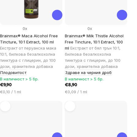
0x
0x
Brainmax® Maca Alcohol Free
Brainmax® Milk Thistle Alcohol
Tincture, 10:1 Extract, 100 ml
Free Tincture, 10:1 Extract, 100
Екстракт от перуанска мака
ml
Екстракт от бял трън 10:1,
10:1, билкова безалкохолна
билкова безалкохолна
тинктура с глицерин, до 100
тинктура с глицерин, до 100
дози, хранителна добавка
дози, хранителна добавка
Плодовитост
Здраве на черния дроб
В наличност > 5 бр.
В наличност > 5 бр.
€9,90
€8,90
Цена
Цена
€0,10 / 1 ml
€0,09 / 1 ml
за
за
мярка:
мярка: