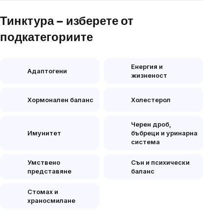
Тинктура – изберете от
подкатегориите
Енергия и
Адаптогени
жизненост
Хормонален баланс
Холестерол
Черен дроб,
Имунитет
бъбреци и уринарна
система
Умствено
Сън и психически
представяне
баланс
Стомах и
храносмилане