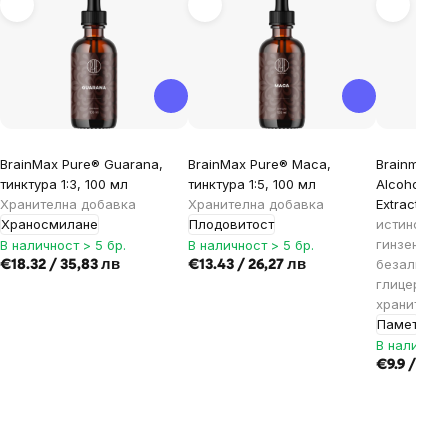
BrainMax Pure® Guarana,
BrainMax Pure® Maca,
Brainmax®
тинктура 1:3, 100 мл
тинктура 1:5, 100 мл
Alcohol Fre
Хранителна добавка
Хранителна добавка
Extract, 10
Храносмилане
Плодовитост
истински 
гинзенози
В наличност > 5 бр.
В наличност > 5 бр.
безалкохол
€18.32 / 35,83 лв
€13.43 / 26,27 лв
глицерин, 
хранителн
Памет
В наличнос
€9.9 / 19,3