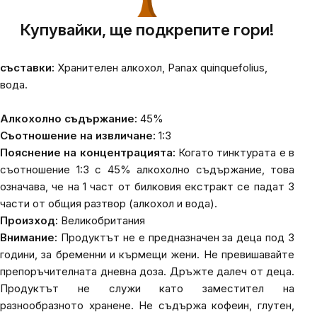
Купувайки, ще подкрепите гори!
съставки:
Хранителен алкохол, Panax quinquefolius,
вода.
Алкохолно съдържание:
45%
Съотношение на извличане:
1:3
Пояснение на концентрацията:
Когато тинктурата е в
съотношение 1:3 с 45% алкохолно съдържание, това
означава, че на 1 част от билковия екстракт се падат 3
части от общия разтвор (алкохол и вода).
Произход:
Великобритания
Внимание:
Продуктът не е предназначен за деца под 3
години, за бременни и кърмещи жени. Не превишавайте
препоръчителната дневна доза. Дръжте далеч от деца.
Продуктът не служи като заместител на
разнообразното хранене. Не съдържа кофеин, глутен,