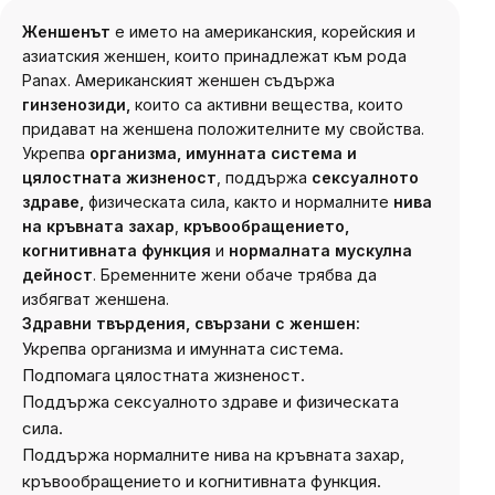
Женшенът
е името на американския, корейския и
азиатския женшен, които принадлежат към рода
Panax. Американският женшен съдържа
гинзенозиди,
които са активни вещества, които
придават на женшена положителните му свойства.
Укрепва
организма, имунната система и
цялостната жизненост
, поддържа
сексуалното
здраве,
физическата сила, както и нормалните
нива
на кръвната захар
,
кръвообращението,
когнитивната функция
и
нормалната мускулна
дейност
. Бременните жени обаче трябва да
избягват женшена.
Здравни твърдения, свързани с женшен:
Укрепва организма и имунната система.
Подпомага цялостната жизненост.
Поддържа сексуалното здраве и физическата
сила
.
Поддържа нормалните нива на кръвната захар,
кръвообращението и когнитивната функция
.