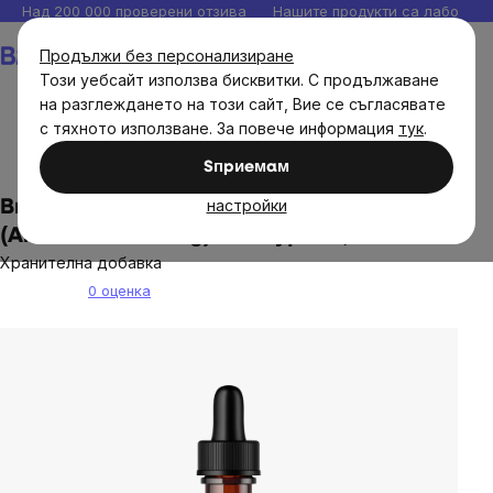
Прескочи
Над 200 000 проверени отзива
Нашите продукти са лаборато
към
Количка
Продължи без персонализиране
съдържанието
Този уебсайт използва бисквитки. С продължаване
на разглеждането на този сайт, Вие се съгласявате
с тяхното използване. За повече информация
тук
.
Диетични добавки
Тинктура
Sпpиeмaм
настройки
BrainMax Pure® Американски женшен
(American Ginseng) тинктура 1:3, 100 мл.
Хранителна добавка
0 оценка