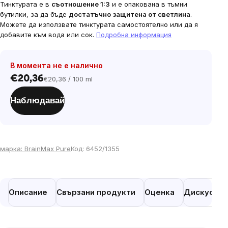
Тинктурата е в
съотношение 1:3
и е опакована в тъмни
бутилки, за да бъде
достатъчно защитена от светлина
.
Можете да използвате тинктурата самостоятелно или да я
добавите към вода или сок.
Подробна информация
В момента не е налично
€20,36
€20,36 / 100 ml
Цена
за
Наблюдавай
мярка:
марка:
BrainMax Pure
Код:
6452/1355
Описание
Свързани продукти
Оценка
Дискусия