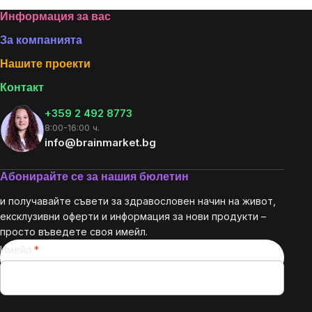
Footer
Информация за вас
За компанията
Нашите проекти
Контакт
+359 2 492 8773
8:00-16:00 ч.
info@brainmarket.bg
Абонирайте се за нашия бюлетин
и получавайте съвети за здравословен начин на живот,
ексклузивни оферти и информация за нови продукти –
просто въведете своя имейл.
Имейл