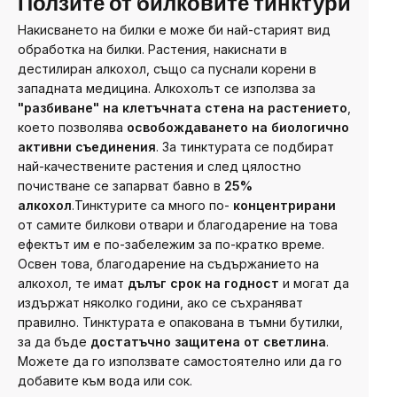
Ползите от билковите тинктури
Накисването на билки е може би най-старият вид
обработка на билки. Растения, накиснати в
дестилиран алкохол, също са пуснали корени в
западната медицина. Алкохолът се използва за
"разбиване" на клетъчната стена на растението
,
което позволява
освобождаването на биологично
активни съединения
.
За тинктурата се подбират
най-качествените растения и след цялостно
почистване се запарват бавно в
25%
алкохол
.
Тинктурите са много по-
концентрирани
от самите билкови отвари и благодарение на това
ефектът им е по-забележим за по-кратко време.
Освен това, благодарение на съдържанието на
алкохол, те имат
дълъг срок на годност
и могат да
издържат няколко години, ако се съхраняват
правилно.
Тинктурата е опакована в тъмни бутилки,
за да бъде
достатъчно защитена от светлина
.
Можете да го използвате самостоятелно или да го
добавите към вода или сок.