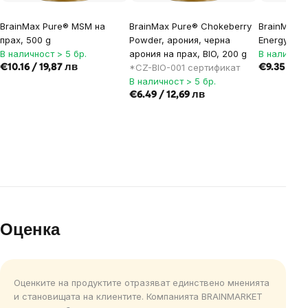
BrainMax Pure® MSM на
BrainMax Pure® Chokeberry
BrainMax P
прах, 500 g
Powder, арония, черна
Energy, 50
В наличност > 5 бр.
арония на прах, BIO, 200 g
В наличнос
*CZ-BIO-001 сертификат
€10.16 / 19,87 лв
€9.35 / 18
В наличност > 5 бр.
€6.49 / 12,69 лв
Оценка
Оценките на продуктите отразяват единствено мненията
и становищата на клиентите. Компанията BRAINMARKET