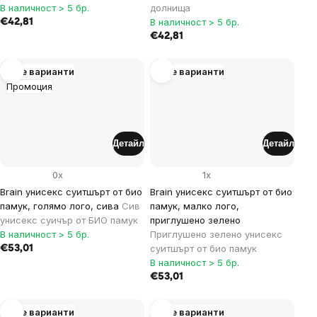
В наличност > 5 бр.
долнища
В наличност > 5 бр.
€42,81
€42,81
Още варианти
Още варианти
Промоция
Детайл
Детайл
0x
1x
Brain унисекс суитшърт от био
Brain унисекс суитшърт от био
памук, голямо лого, сива
Сив
памук, малко лого,
унисекс суичър от БИО памук
приглушено зелено
В наличност > 5 бр.
Приглушено зелено унисекс
суитшърт от био памук
€53,01
В наличност > 5 бр.
€53,01
Още варианти
Още варианти