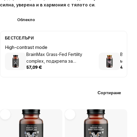
силна, уверена и в хармония с тялото си
.
Облекло
БЕСТСЕЛЪРИ
High-contrast mode
BrainMax Grass-Fed Fertility
BrainMa
complex, подкрепа за
мултиви
плодовитост, 240 капсули
растите
57,09 €
40,77 €
Сортиране
List
of
products