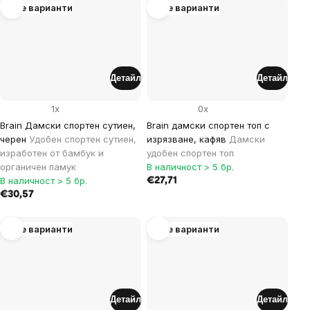
Още варианти
Още варианти
Детайл
Детайл
1x
0x
Brain Дамски спортен сутиен,
Brain дамски спортен топ с
черен
Удобен спортен сутиен,
изрязване, кафяв
Дамски
изработен от бамбук и
удобен спортен топ
органичен памук
В наличност > 5 бр.
В наличност > 5 бр.
€27,71
€30,57
Още варианти
Още варианти
Детайл
Детайл