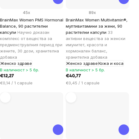
45x
89x
BrainMax Women PMS Hormonal
BrainMax Women Multivitamin®,
Balance, 90 растителни
мултивитамини за жени, 90
капсули
Научно доказан
растителни капсули
33
комплекс от вещества за
активни вещества за женски
предменструалния период при
имунитет, красота и
жените, 30 дози, хранителна
хормонален баланс,
добавка
хранителна добавка
Женско здраве
Женско здраве
Кожа и коса
В наличност > 5 бр.
В наличност > 5 бр.
€12,27
€40,77
Цена
Цена
€0,14 / 1 capsule
€0,45 / 1 capsule
за
за
мярка:
мярка: