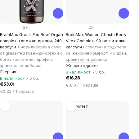
2x
2x
BrainMax Grass-Fed Beef Organ
BrainMax Women Chaste Berry
complex, говежди органи, 240
Vitex Complex, 90 растителни
капсули
Лиофилизирана смес
капсули
Естествена подкрепа
от grass-fed говежди органи с
за женския комфорт, 45 дози,
богат хранителен профил,
хранителна добавка
хранителна добавка
Женско здраве
Енергия
В наличност > 5 бр.
В наличност > 5 бр.
€16,28
€53,01
Цена
€0,18 / 1 capsule
Цена
за
€0,22 / 1 capsule
за
мярка:
мярка:
Имунитет