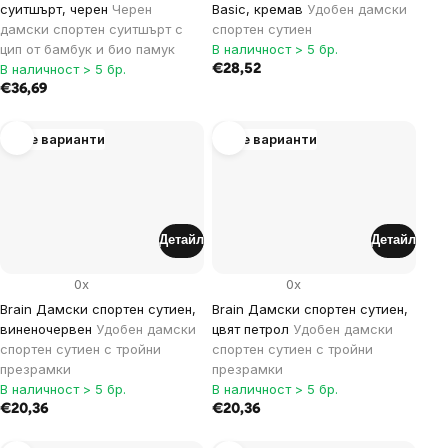
суитшърт, черен
Черен
Basic, кремав
Удобен дамски
дамски спортен суитшърт с
спортен сутиен
цип от бамбук и био памук
В наличност > 5 бр.
В наличност > 5 бр.
€28,52
€36,69
Още варианти
Още варианти
Детайл
Детайл
0x
0x
Brain Дамски спортен сутиен,
Brain Дамски спортен сутиен,
виненочервен
Удобен дамски
цвят петрол
Удобен дамски
спортен сутиен с тройни
спортен сутиен с тройни
презрамки
презрамки
В наличност > 5 бр.
В наличност > 5 бр.
€20,36
€20,36