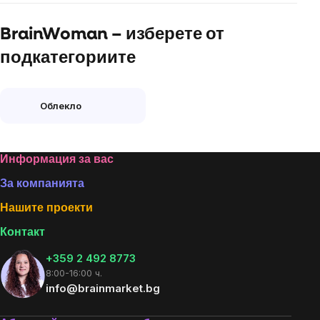
BrainWoman – изберете от
подкатегориите
Облекло
Footer
Информация за вас
За компанията
Нашите проекти
Контакт
+359 2 492 8773
8:00-16:00 ч.
info@brainmarket.bg