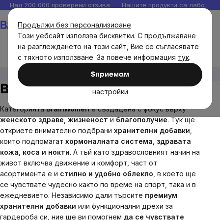
Прескочи
Над 200 000 проверени отзива
Нашите продукти са лаборато
към
Количка
Продължи без персонализиране
съдържанието
Този уебсайт използва бисквитки. С продължаване
на разглеждането на този сайт, Вие се съгласявате
с тяхното използване. За повече информация
тук
.
Brainmax
BrainWoman
Sпpиeмaм
BrainWoman
настройки
Категорията
BrainWomen
е създадена с фокус върху
женското здраве, жизненост
и
благополучие
. Тук ще
откриете внимателно подбрани
хранителни добавки
,
които подпомагат
хормоналната система, здравата
кожа, коса и нокти
. А тъй като здравословният начин на
живот включва движение и комфорт, част от
асортимента е и
стилно и удобно облекло
, в което ще
се чувствате чудесно както по време на спорт, така и в
ежедневието.
Независимо дали търсите
премиум
хранителни добавки
или функционални дрехи за
гардероба си, ние ще ви помогнем
да се чувствате