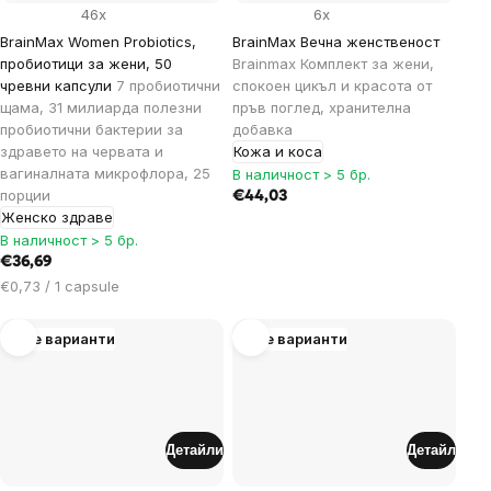
46x
6x
BrainMax Women Probiotics,
BrainMax Вечна женственост
пробиотици за жени, 50
Brainmax Комплект за жени,
чревни капсули
7 пробиотични
спокоен цикъл и красота от
щама, 31 милиарда полезни
пръв поглед, хранителна
пробиотични бактерии за
добавка
здравето на червата и
Кожа и коса
вагиналната микрофлора, 25
В наличност > 5 бр.
порции
€44,03
Женско здраве
В наличност > 5 бр.
€36,69
Цена
€0,73 / 1 capsule
за
мярка:
Още варианти
Още варианти
Детайли
Детайл