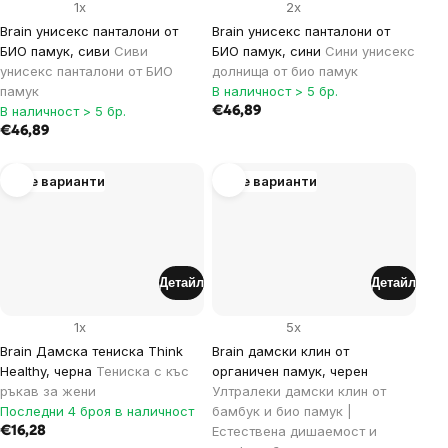
1x
2x
Brain yнисекс панталони от
Brain yнисекс панталони от
БИО памук, сиви
Сиви
БИО памук, сини
Сини унисекс
унисекс панталони от БИО
долнища от био памук
памук
В наличност > 5 бр.
В наличност > 5 бр.
€46,89
€46,89
Още варианти
Още варианти
Детайл
Детайл
1x
5x
Brain Дамска тениска Think
Brain дамски клин от
Healthy, черна
Тениска с къс
органичен памук, черен
ръкав за жени
Ултралеки дамски клин от
Последни 4 броя в наличност
бамбук и био памук |
Естествена дишаемост и
€16,28