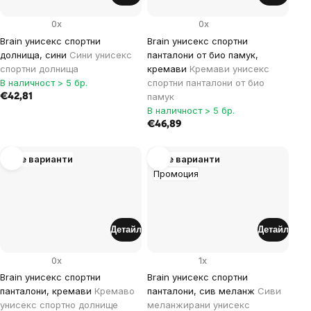
0x
0x
Brain унисекс спортни
Brain унисекс спортни
долнища, сини
Сини унисекс
панталони от био памук,
спортни долнища
кремави
Кремави унисекс
В наличност > 5 бр.
спортни панталони от био
памук
€42,81
В наличност > 5 бр.
€46,89
Още варианти
Още варианти
Промоция
Детайл
Детайл
0x
1x
Brain унисекс спортни
Brain унисекс спортни
панталони, кремави
Кремаво
панталони, сив меланж
Сиви
унисекс спортно долнище
меланжирани унисекс