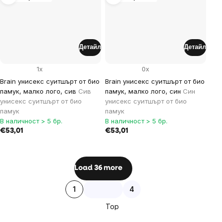
Детайл
Детайл
1x
0x
Brain унисекс суитшърт от био
Brain унисекс суитшърт от био
памук, малко лого, сив
Сив
памук, малко лого, син
Син
унисекс суитшърт от био
унисекс суитшърт от био
памук
памук
В наличност > 5 бр.
В наличност > 5 бр.
€53,01
€53,01
Listing
Load 36 more
controls
Pagination
1
4
Top