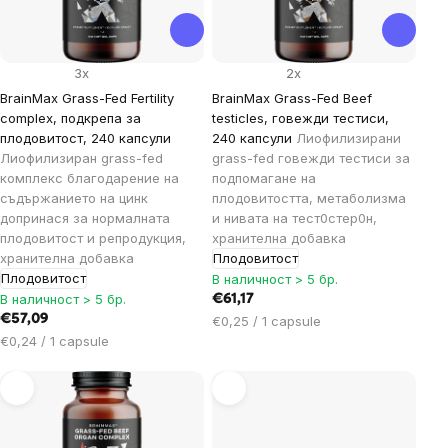
3x
2x
BrainMax Grass-Fed Fertility
BrainMax Grass-Fed Beef
complex, подкрепа за
testicles, говежди тестиси,
плодовитост, 240 капсули
240 капсули
Лиофилизирани
Лиофилизиран grass-fed
grass-fed говежди тестиси за
комплекс благодарение на
подпомагане на
съдържанието на цинк
плодовитостта, метаболизма
допринася за нормалната
и нивата на тест0стер0н,
плодовитост и репродукция,
хранителна добавка
хранителна добавка
Плодовитост
Плодовитост
В наличност > 5 бр.
В наличност > 5 бр.
€61,17
€57,09
Цена
€0,25 / 1 capsule
Цена
за
€0,24 / 1 capsule
за
мярка:
мярка: