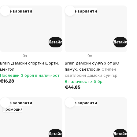
Още варианти
Още варианти
Детайл
Детайл
0x
0x
Brain Дамски спортни шорти,
Brain дамски суичър от BIO
ментол
памук, светлосин
Стилен
Последни 3 броя в наличност
светлосин дамски суичър
В наличност > 5 бр.
€16,28
€44,85
Още варианти
Още варианти
Промоция
Детайл
Детайл