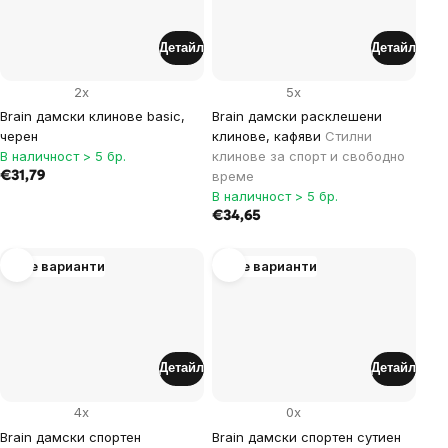
Детайл
Детайл
2x
5x
Brain дамски клинове basic,
Brain дамски расклешени
черен
клинове, кафяви
Стилни
В наличност > 5 бр.
клинове за спорт и свободно
време
€31,79
В наличност > 5 бр.
€34,65
Още варианти
Още варианти
Детайл
Детайл
4x
0x
Brain дамски спортен
Brain дамски спортен сутиен