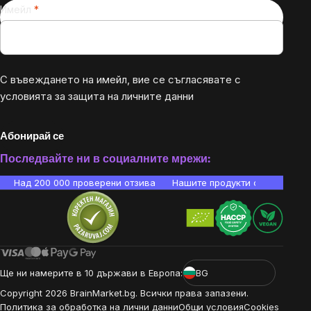
Имейл
С въвеждането на имейл, вие се съгласявате с
условията за защита на личните данни
Абонирай се
Последвайте ни в социалните мрежи:
Над 200 000 проверени отзива
Нашите продукти са лаборато
Ще ни намерите в 10 държави в Европа:
BG
Copyright
2026
BrainMarket.bg. Всички права запазени.
Политика за обработка на лични данни
Общи условия
Cookies