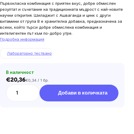
Първокласна комбинация с приятен вкус, добре обмислен
резултат и съчетание на традиционната мъдрост с най-новите
научни открития. Шиладжит с Ашваганда и цинк с други
витамини от група В е хранителна добавка, предназначена за
всеки, който търси добре обмислена комбинация и
интелигентен път към по-добро утре.
Подробна информация
Лабораторно тествано
В наличност
€20,36
€0,34 / 1 бр.
Цена
за
Добави в количката
мярка: