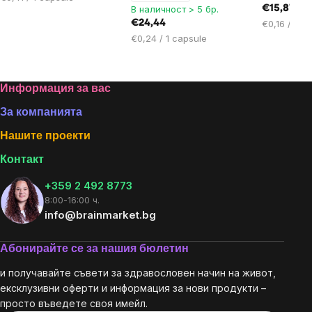
В наличност > 5 бр.
€15,87
за
Цена
€24,44
€0,16 / 1 c
мярка:
за
Цена
€0,24 / 1 capsule
мярка:
за
мярка:
Footer
Информация за вас
За компанията
Нашите проекти
Контакт
+359 2 492 8773
8:00-16:00 ч.
info@brainmarket.bg
Абонирайте се за нашия бюлетин
и получавайте съвети за здравословен начин на живот,
ексклузивни оферти и информация за нови продукти –
просто въведете своя имейл.