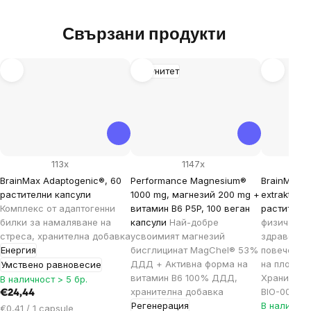
Свързани продукти
Имунитет
113x
1147x
BrainMax Adaptogenic®, 60
Performance Magnesium®
BrainMax 
растителни капсули
1000 mg, магнезий 200 mg +
extrakt®, 7
Комплекс от адаптогенни
витамин B6 P5P, 100 веган
растителн
билки за намаляване на
капсули
Най-добре
физическо
стреса, хранителна добавка
усвоимият магнезий
здраве, и
Енергия
бисглицинат MagChel® 53%
повече ене
ДДД + Активна форма на
на плодови
Умствено равновесие
витамин B6 100% ДДД,
Хранителн
В наличност > 5 бр.
хранителна добавка
BIO-001 се
€24,44
Регенерация
В наличнос
Цена
€0,41 / 1 capsule