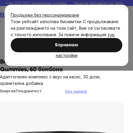
Прескочи
Над 200 000 проверени отзива
Нашите продукти са лаборато
към
Количка
Продължи без персонализиране
съдържанието
Този уебсайт използва бисквитки. С продължаване
на разглеждането на този сайт, Вие се съгласявате
с тяхното използване. За повече информация
тук
.
Brainmax
Brainmax хранителни добавки
Sпpиeмaм
Адаптогени
Ашваганда
настройки
BrainMax Shilajit & Ashwagandha
Gummies, 60 бонбона
Адаптогенен комплекс с вкус на касис, 30 дози,
хранителна добавка
Енергия
Плодовитост
Без оценка
The
average
product
rating
is
0,0
out