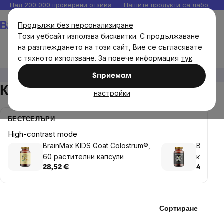
Прескочи
Над 200 000 проверени отзива
Нашите продукти са лаборато
към
Количка
Продължи без персонализиране
съдържанието
Този уебсайт използва бисквитки. С продължаване
на разглеждането на този сайт, Вие се съгласявате
с тяхното използване. За повече информация
тук
.
Цели
Имунитет
Колстра
Sпpиeмaм
Колстра
настройки
БЕСТСЕЛЪРИ
High-contrast mode
BrainMax KIDS Goat Colostrum®,
BrainMa
60 растителни капсули
коластр
растите
28,52 €
48,93 €
Сортиране