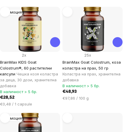
List
Промоция
of
products
2x
25x
BrainMax KIDS Goat
BrainMax Goat Colostrum, коза
Colostrum®, 60 растителни
коластра на прах, 50 гр
капсули
Чешка козя коластра
Коластра на прах, xранителна
за деца, 30 дози, хранителна
добавка
добавка
В наличност > 5 бр.
В наличност > 5 бр.
€48,93
€28,52
Цена
€97,86 / 100 g
Цена
за
€0,48 / 1 capsule
за
мярка:
мярка:
Промоция