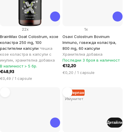
22x
1x
BrainMax Goat Colostrum, козе
Osavi Colostrum Bovinum
коластра 250 mg, 100
Immuno, говежда коластра,
растителни капсули
Чешка
800 mg, 60 капсули
козе коластра в капсули с
Хранителна добавка
инулин, хранителна добавка
Последни 3 броя в наличност
В наличност > 5 бр.
€12,20
€48,93
Цена
€0,20 / 1 capsule
Цена
за
€0,49 / 1 capsule
за
мярка:
мярка:
Изчерпан
Имунитет
Детайли