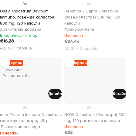
0x
6x
Osavi Colostrum Bovinum
Hepatica - Capra Colostrum
Immuno, говежда коластра,
(Коза коластра) 500 mg, 120
800 mg, 120 капсули
капсули
Хранителна добавка
Храносмилане
В наличност > 5 бр.
Изчерпан
€16,28
€24,44
Цена
€0,14 / 1 capsule
Цена
€0,20 / 1 capsule
за
за
мярка:
мярка:
Изчерпан
Изчерпан
Промоция
Разпродажба
Детайл
Детайл
0x
0x
mce Pharma Immuno Colostrum,
NOW Colostrum (Коластра) 500
говежда коластра, 45гр
mg, 120 растителни капсули
Локомотивен апарат
Изчерпан
Изчерпан
€22