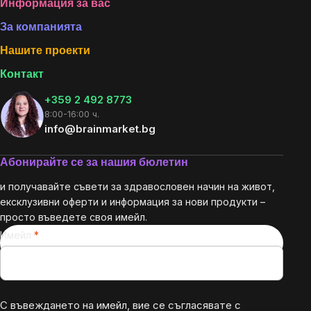
Footer
Информация за вас
За компанията
Нашите проекти
Контакт
+359 2 492 8773
8:00-16:00 ч.
info@brainmarket.bg
Абонирайте се за нашия бюлетин
и получавайте съвети за здравословен начин на живот,
ексклузивни оферти и информация за нови продукти –
просто въведете своя имейл.
Имейл
С въвеждането на имейл, вие се съгласявате с