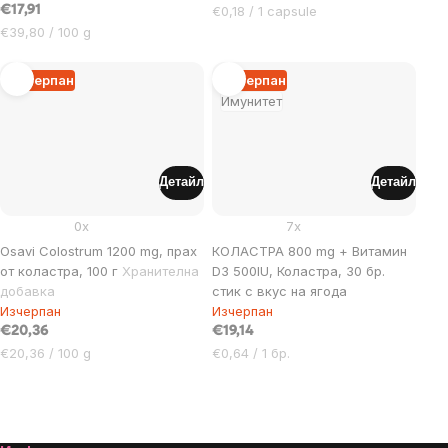
Цена
€17,91
€0,18 / 1 capsule
за
Цена
€39,80 / 100 g
мярка:
за
мярка:
Изчерпан
Изчерпан
Имунитет
Детайл
Детайл
0x
7x
Osavi Colostrum 1200 mg, прах
КОЛАСТРА 800 mg + Витамин
от коластра, 100 г
Хранителна
D3 500IU, Коластра, 30 бр.
добавка
стик с вкус на ягода
Изчерпан
Изчерпан
€20,36
€19,14
Цена
Цена
€20,36 / 100 g
€0,64 / 1 бр.
за
за
мярка:
мярка:
Listing
controls