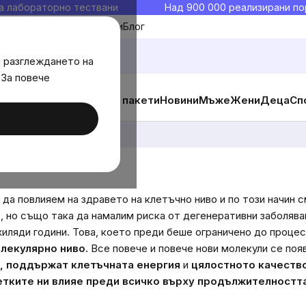
а лабораторно тествани
Над 900 000 реализирани по
Моите любими
Блог
а разглеждането на
 За повече
ични добавки
Изгодни пакети
Новини
Мъже
Жени
Деца
Сп
да повлияем на здравето на клетъчно ниво и по този начин 
а
, но също така да намалим риска от дегенеративни заболява
иляди години. Това, което преди беше ограничено до процес
лекулярно ниво.
Все повече и повече нови молекули се поя
, поддържат клетъчната енергия
и
цялостното качество
етките ни влияе преди всичко върху продължителността