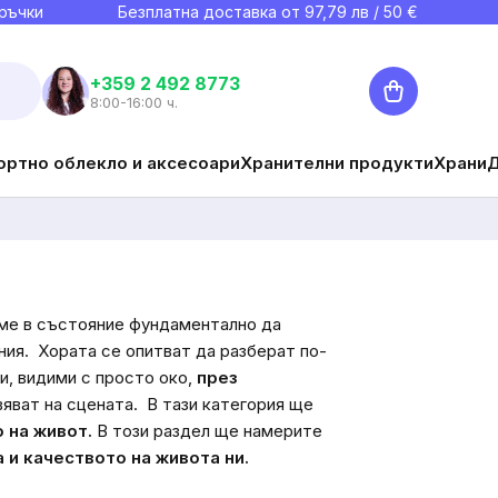
ръчки
Безплатна доставка от
97,79
лв / 50 €
Количка
+359 2 492 8773
8:00-16:00 ч.
ортно облекло и аксесоари
Хранителни продукти
Храни
сме в състояние фундаментално да
ния.
Хората се опитват да разберат по-
и, видими с просто око,
през
вяват на сцената.
В тази категория ще
 на живот.
В този раздел ще намерите
 и качеството на живота ни.