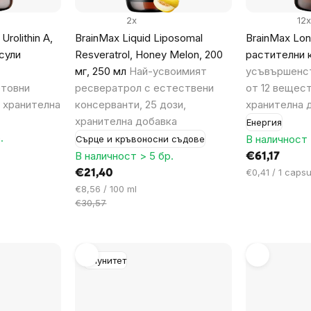
2x
12x
rolithin A,
BrainMax Liquid Liposomal
BrainMax Lon
сули
Resveratrol, Honey Melon, 200
растителни 
,
мг, 250 мл
Най-усвоимият
усъвършенст
етовни
ресвератрол с естествени
от 12 вещест
, хранителна
консерванти, 25 дози,
хранителна 
хранителна добавка
Енергия
.
В наличност 
Сърце и кръвоносни съдове
В наличност > 5 бр.
€61,17
Цена
€0,41 / 1 capsu
€21,40
за
Цена
€8,56 / 100 ml
мярка:
за
€30,57
мярка:
Имунитет