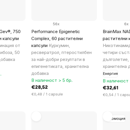
56x
6x
Gev®, 750
Performance Epigenetic
BrainMax NAD
и капсули
Complex, 60 растителни
растителни 
инация от
капсули
Куркумин,
Никотинамид
ибоза, 50
ресвератрол, птеростилбен
четири съст
добавка
за най-добри резултати в
дълголетие, 
епигенетиката, хранителна
хранителна 
добавка
.
Енергия
В наличност > 5 бр.
В наличност 
€28,52
€32,61
Цена
€0,48 / 1 capsule
Цена
€0,54 / 1 caps
за
за
мярка:
мярка:
Промоция