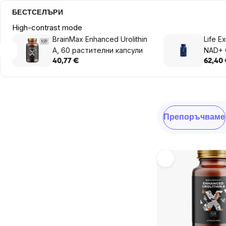
БЕСТСЕЛЪРИ
High-contrast mode
BrainMax Enhanced Urolithin
Life E
A, 60 растителни капсули
NAD+ 
Trans-
40,77 €
62,40
Никот
Ресве
расти
Sidebar
Сортиране
Препоръчваме
на
продукти
List
of
products