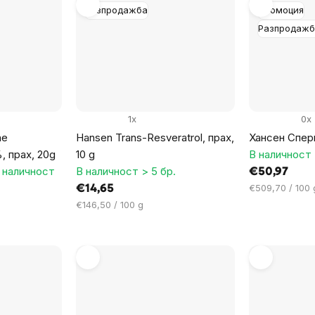
Разпродажба
Промоция
Разпродажб
1x
0x
ne
Hansen Trans-Resveratrol, прах,
Хансен Сперм
, прах, 20g
10 g
В наличност 
 наличност
В наличност > 5 бр.
€50,97
Цена
€509,70 / 100 
€14,65
за
Цена
€146,50 / 100 g
мярка:
за
мярка: