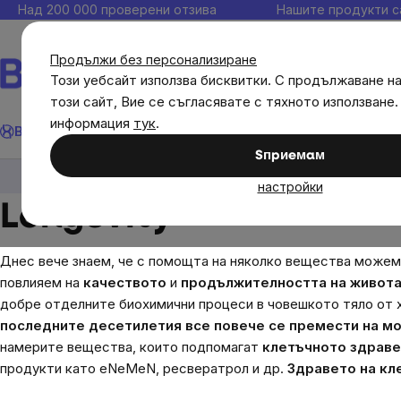
Прескочи
Над 200 000 проверени отзива
Нашите продукти с
към
съдържанието
Продължи без персонализиране
Този уебсайт използва бисквитки. С продължаване н
този сайт, Вие се съгласявате с тяхното използване.
Търсене
информация
тук
.
Brainmax
Имунитет
Акции
💪 WomenPower
Цели
Диет
Sпpиeмaм
Цели
Longevity
настройки
Longevity
Днес вече знаем, че с помощта на няколко вещества можем 
повлияем на
качеството
и
продължителността на живот
добре отделните биохимични процеси в човешкото тяло от х
последните десетилетия все повече се премести на мо
намерите вещества, които подпомагат
клетъчното здраве
продукти като eNeMeN, ресвератрол и др.
Здравето на кл