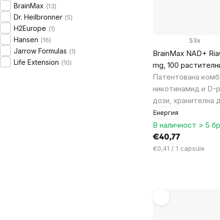
BrainMax
13
Dr. Heilbronner
5
H2Europe
1
Hansen
16
53x
Jarrow Formulas
1
BrainMax NAD+ Ria
Life Extension
10
mg, 100 растителн
Патентована комб
никотинамид и D-р
дози, хранителна 
Енергия
В наличност > 5 бр
€40,77
Цена
€0,41 / 1 capsule
за
мярка: