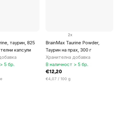
2x
ine, таурин, 825
BrainMax Taurine Powder,
ителни капсули
Таурин на прах, 300 г
добавка
Хранителна добавка
> 5 бр.
В наличност > 5 бр.
€12,20
Цена
le
€4,07 / 100 g
за
мярка: