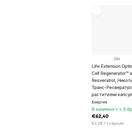
28x
Life Extension Opt
Cell Regenerator™ 
Resveratrol, Никот
Транс-Ресвератро
растителни капсул
Енергия
В наличност > 5 бр
€62,40
Цена
€2,08 / 1 capsule
за