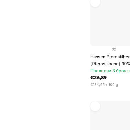
0x
Hansen Pterostilbe
(Pterostilbene) 99%
Последни 3 броя в
€26,89
Цена
€134,45 / 100 g
за
мярка: