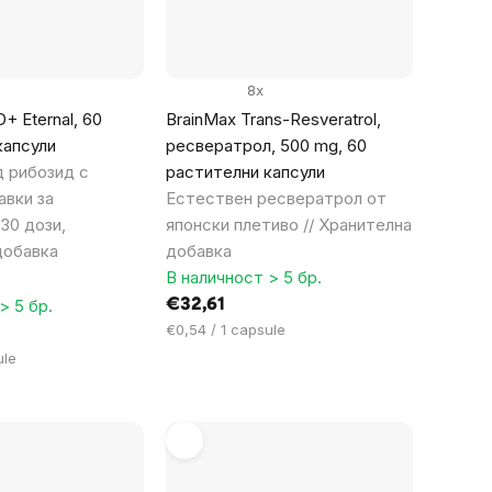
8x
+ Eternal, 60
BrainMax Trans-Resveratrol,
капсули
ресвератрол, 500 mg, 60
 рибозид с
растителни капсули
авки за
Естествен ресвератрол от
30 дози,
японски плетиво // Хранителна
добавка
добавка
В наличност > 5 бр.
> 5 бр.
€32,61
Цена
€0,54 / 1 capsule
за
ule
мярка: