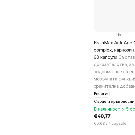
11x
BrainMax Anti-Age 
complex, карнозин
60 капсули
Състав
доказателства, за
подпомагане на ен
мозъчната функци
хранителна добавк
Енергия
Сърце и кръвоносни
В наличност > 5 бр
€40,77
Цена
€0,68 / 1 capsule
за
мярка: