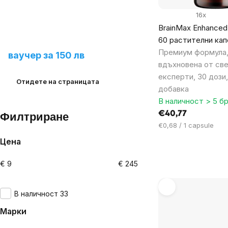
16x
BrainMax Enhanced U
Предложете ни нов
60 растителни кап
продукт и спечелете
Премиум формула
ваучер за 150 лв
вдъхновена от св
експерти, 30 дози
Отидете на страницата
добавка
В наличност > 5 бр
€40,77
Филтриране
Цена
€0,68 / 1 capsule
за
Цена
мярка:
€
9
€
245
В наличност 33
Марки