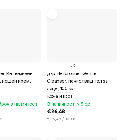
0x
ner Интензивен
д-р Heilbronner Gentle
 нощен крем,
Cleanser, почистващ гел за
лице, 100 мл
Кожа и коса
броя в наличност
В наличност > 5 бр.
€26,48
Цена
ml
€26,48 / 100 ml
за
мярка: