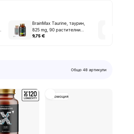
BrainMax Taurine, таурин,
Brain
825 mg, 90 растителни
тироз
капсули
расти
9,75 €
15,47
Общо
48
артикули
Промоция