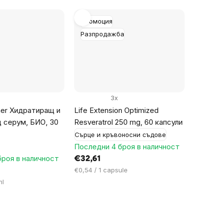
Промоция
Разпродажба
3x
ner Хидратиращ и
Life Extension Optimized
 серум, БИО, 30
Resveratrol 250 mg, 60 капсули
Сърце и кръвоносни съдове
Последни 4 броя в наличност
броя в наличност
€32,61
Цена
€0,54 / 1 capsule
за
ml
мярка: