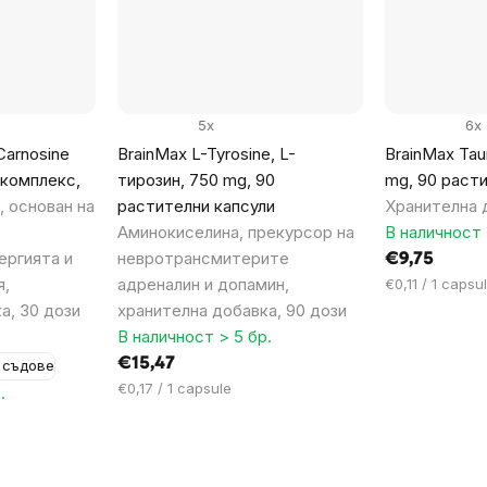
5x
6x
Carnosine
BrainMax L-Tyrosine, L-
BrainMax Taur
 комплекс,
тирозин, 750 mg, 90
mg, 90 раст
, основан на
растителни капсули
Хранителна 
Аминокиселина, прекурсор на
В наличност 
ергията и
невротрансмитерите
€9,75
я,
адреналин и допамин,
Цена
€0,11 / 1 capsu
за
а, 30 дози
хранителна добавка, 90 дози
мярка:
В наличност > 5 бр.
€15,47
 съдове
Цена
€0,17 / 1 capsule
.
за
мярка: