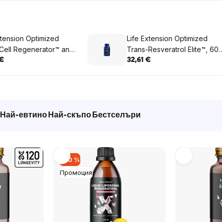
xtension Optimized
Life Extension Optimized
Cell Regenerator™ and
Trans-Resveratrol EIite™, 60
Resveratrol,
растителни капсули
 €
32,61 €
инамид и Транс-
ратрол, 30
телни капсули
Най-евтино
Най-скъпо
Бестселъри
–30 %
Промоция