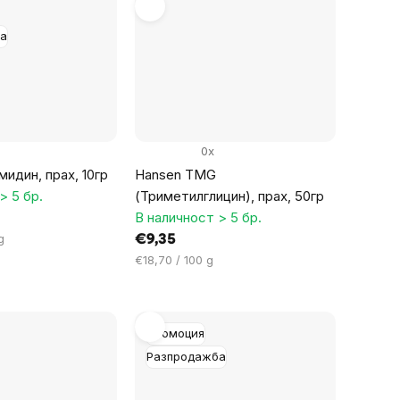
а
0x
идин, прах, 10гр
Hansen TMG
> 5 бр.
(Триметилглицин), прах, 50гр
В наличност > 5 бр.
g
€9,35
Цена
€18,70 / 100 g
за
мярка:
Промоция
Разпродажба