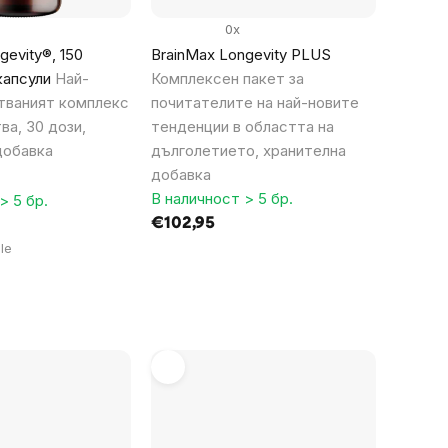
0x
gevity®, 150
BrainMax Longevity PLUS
капсули
Най-
Комплексен пакет за
ваният комплекс
почитателите на най-новите
ва, 30 дози,
тенденции в областта на
добавка
дълголетието, хранителна
добавка
В наличност > 5 бр.
> 5 бр.
€102,95
le