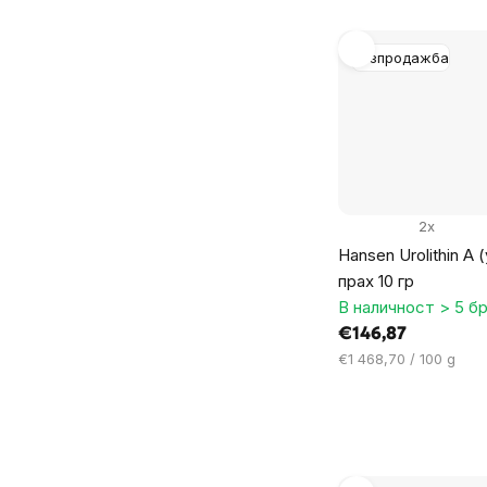
мярка:
Разпродажба
2x
Hansen Urolithin A 
прах 10 гр
В наличност > 5 бр
€146,87
Цена
€1 468,70 / 100 g
за
мярка: