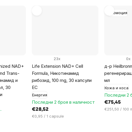
Промоция
23x
0x
imized NAD+
Life Extension NAD+ Cell
д-р Heilbron
and Trans-
Formula, Никотинамид
регенериращ
инамид и
рибозид, 100 mg, 30 капсули
мл
л, 30
ЕС
Кожа и коса
и
Последни 2 
Енергия
Последни 2 броя в наличност
€75,45
.
Цена
€251,50 / 100 
€28,52
за
Цена
€0,95 / 1 capsule
мярка:
за
мярка: