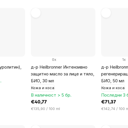
0x
1x
(уролитин),
д-р Heilbronner Интензивно
д-р Heilbron
защитно масло за лице и тяло,
регенериращ
.
БИО, 30 мл
БИО, 50 мл
Кожа и коса
Кожа и коса
В наличност > 5 бр.
Последни 3 
€40,77
€71,37
Цена
Цена
€135,90 / 100 ml
€142,74 / 100 
за
за
мярка:
мярка: