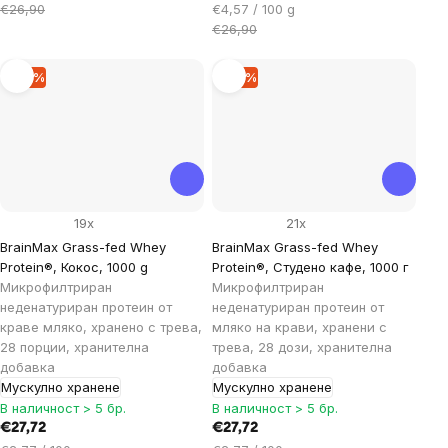
за
Цена
€26,90
€4,57 / 100 g
мярка:
за
€26,90
мярка:
–15 %
–15 %
19x
21x
BrainMax Grass-fed Whey
BrainMax Grass-fed Whey
Protein®, Кокос, 1000 g
Protein®, Студено кафе, 1000 г
Микрофилтриран
Микрофилтриран
неденатуриран протеин от
неденатуриран протеин от
краве мляко, хранено с трева,
мляко на крави, хранени с
28 порции, хранителна
трева, 28 дози, хранителна
добавка
добавка
Мускулно хранене
Мускулно хранене
В наличност > 5 бр.
В наличност > 5 бр.
€27,72
€27,72