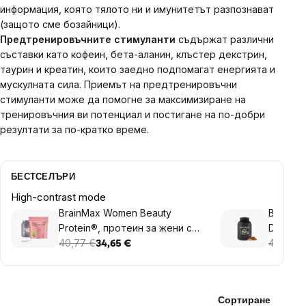
информация, която тялото ни и имунитетът разпознават
(защото сме бозайници).
Предтренировъчните стимуланти
съдържат различни
съставки като кофеин, бета-аланин, клъстер декстрин,
таурин и креатин, които заедно подпомагат енергията и
мускулната сила. Приемът на предтренировъчни
стимуланти може да помогне за максимизиране на
тренировъчния ви потенциал и постигане на по-добри
резултати за по-кратко време.
БЕСТСЕЛЪРИ
High-contrast mode
BrainMax Women Beauty
BrainMa
Protein®, протеин за жени с
Dark Kn
колаген, кератин и витамини,
40,77 €
суроват
40,77 €
34,65 €
1000 g
Сортиране