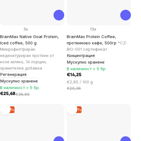
3x
13x
BrainMax Native Goat Protein,
BrainMax Protein Coffee,
Iced coffee, 500 g
протеиново кафе, 500гр
*CZ-
Микрофилтриран
BIO-001 сертификат
неденатуриран протеин от
Концентрация
козе мляко, 14 порции,
Мускулно хранене
хранителна добавка
В наличност > 5 бр.
Регенерация
€14,25
Мускулно хранене
Цена
€2,85 / 100 g
В наличност > 5 бр.
за
€20,36
€25,68
€36,69
мярка:
–15 %
–14 %