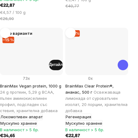
за
€22,87
€40,77
мярка:
Цена
€4,57 / 100 g
за
€26,90
мярка:
Още варианти
–14 %
–15 %
Детайл
73x
0x
BrainMax Vegan protein, 1000 g
BrainMax Clear Protein®,
24 g протеин, 5,29 g BCAA,
ананас, 500 г
Освежаваща
пълен аминокиселинен
лимонада от суроватъчен
профил, подсладен със
изолат, 20 порции, хранителна
стевия, хранителна добавка
добавка
Локомотивен апарат
Регенерация
Мускулно хранене
Мускулно хранене
В наличност > 5 бр.
В наличност > 5 бр.
€34,65
€22,87