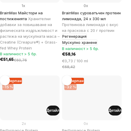
1x
0x
BrainMax Майстори на
BrainMax суроватъчен протеин
постиженията
Хранителни
лимонада, 24 x 330 мл
добавки за повишаване на
Протеинова лимонада с вкус
физическата издръжливост и
на праскова с 20 г протеин
растежа на мускулната маса –
Регенерация
Creatine (Creapure®) + Grass-
Мускулно хранене
fed Whey Protein
В наличност > 5 бр.
В наличност > 5 бр.
€58,16
€51,65
€60,76
Цена
€0,73 / 100 ml
за
€68,42
мярка:
Изчерпан
Изчерпан
–15 %
–32 %
Детайл
Детайл
2x
0x
Performance Protein,
Performance Protein,