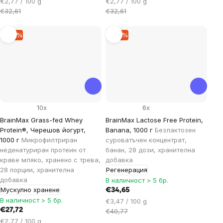
Цена
Цена
€2,77 / 100 g
€2,77 / 100 g
за
за
€32,61
€32,61
мярка:
мярка:
–15 %
–15 %
10x
6x
BrainMax Grass-fed Whey
BrainMax Lactose Free Protein,
Protein®, Черешов йогурт,
Banana, 1000 г
Безлактозен
1000 г
Микрофилтриран
суроватъчен концентрат,
неденатуриран протеин от
банан, 28 дози, хранителна
краве мляко, хранено с трева,
добавка
28 порции, хранителна
Регенерация
добавка
В наличност > 5 бр.
Мускулно хранене
€34,65
В наличност > 5 бр.
Цена
€3,47 / 100 g
€27,72
за
€40,77
Цена
мярка:
€2,77 / 100 g