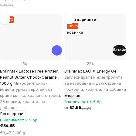
за
€32,61
мярка:
–15 %
Още варианти
–15 %
новинка
Детайл
5x
25x
BrainMax Lactose Free Protein,
BrainMax LAUF® Energy Gel
Peanut Butter Choco-Caramel,
Въглехидрати и електролити
1000 g
Микрофилтриран
за незабавна и дълготрайна
неденатуриран протеин от
подкрепа, хранителна добавка
краве мляко, хранено с трева,
Енергия
28 порции, хранителна
В наличност > 5 бр.
добавка
€1,56
€1,84
от
Регенерация
В наличност > 5 бр.
€34,65
Цена
€3,47 / 100 g