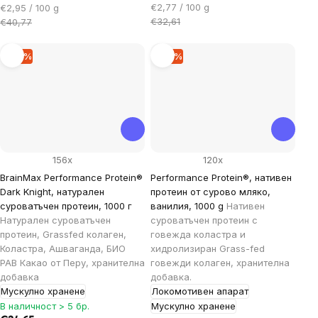
Цена
Цена
€2,77 / 100 g
€2,95 / 100 g
за
за
€32,61
€40,77
мярка:
мярка:
–15 %
–15 %
156x
120x
BrainMax Performance Protein®
Performance Protein®, нативен
Dark Knight, натурален
протеин от сурово мляко,
суроватъчен протеин, 1000 г
ванилия, 1000 g
Нативен
Натурален суроватъчен
суроватъчен протеин с
протеин, Grassfed колаген,
говежда коластра и
Коластра, Ашваганда, БИО
хидролизиран Grass-fed
РАВ Какао от Перу, хранителна
говежди колаген, хранителна
добавка
добавка.
Мускулно хранене
Локомотивен апарат
В наличност > 5 бр.
Мускулно хранене