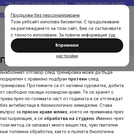
Прескочи
Над 200 000 проверени отзива
Нашите продукти са лаборато
към
Количка
Продължи без персонализиране
съдържанието
Този уебсайт използва бисквитки. С продължаване
на разглеждането на този сайт, Вие се съгласявате
с тяхното използване. За повече информация
тук
.
Brainmax
Brainmax хранителни добавки
Протеини
Sпpиeмaм
BrainMax
настройки
Протеини BrainMax
Анаболният отговор след тренировка може да бъде
подкрепен с правилно подбран
протеин
след
тренировка. Протеините са от нативна суроватка, добита
от свободно пасящи холандски крави. Те се хранят с
трева през по-голямата част от годината и се отглеждат
без антибиотици в биоекологично земеделие. Става
въпрос за
прясно краве мляко
, което не преминава през
пастьоризация, а се
обработва на студено
. Именно чрез
този метод се запазват много вещества, чувствителни
към топлинна обработка, както и пълната биологична