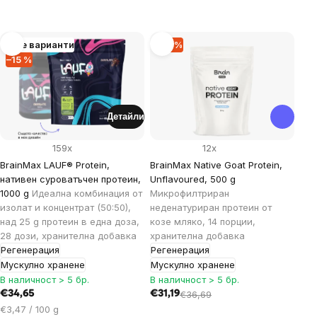
List
Още варианти
–14 %
–15 %
of
products
Детайли
159x
12x
BrainMax LAUF® Protein,
BrainMax Native Goat Protein,
нативен суроватъчен протеин,
Unflavoured, 500 g
1000 g
Идеална комбинация от
Микрофилтриран
изолат и концентрат (50:50),
неденатуриран протеин от
над 25 g протеин в една доза,
козе мляко, 14 порции,
28 дози, хранителна добавка
хранителна добавка
Регенерация
Регенерация
Мускулно хранене
Мускулно хранене
В наличност > 5 бр.
В наличност > 5 бр.
€34,65
€31,19
€36,69
Цена
€3,47 / 100 g