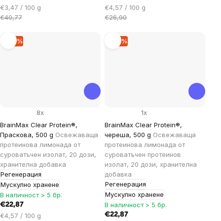
Цена
Цена
€3,47 / 100 g
€4,57 / 100 g
за
за
€40,77
€26,90
мярка:
мярка:
–14 %
–14 %
8x
1x
BrainMax Clear Protein®,
BrainMax Clear Protein®,
Праскова, 500 g
Освежаваща
череша, 500 g
Освежаваща
протеинова лимонада от
протеинова лимонада от
суроватъчен изолат, 20 дози,
суроватъчен протеинов
хранителна добавка
изолат, 20 дози, хранителна
Регенерация
добавка
Регенерация
Мускулно хранене
Мускулно хранене
В наличност > 5 бр.
В наличност > 5 бр.
€22,87
Цена
€22,87
€4,57 / 100 g