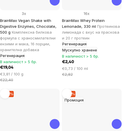
3x
16x
BrainMax Vegan Shake with
BrainMax Whey Protein
Digestive Enzymes, Chocolate,
Lemonade, 330 ml
Протеинова
500 g
Комплексна билкова
лимонада с вкус на праскова
формула с храносмилателни
и 20 г протеин
ензими и мака, 16 порции,
Регенерация
хранителна добавка
Мускулно хранене
Регенерация
В наличност > 5 бр.
В наличност > 5 бр.
€2,40
€19,04
Цена
€0,73 / 100 ml
Цена
€3,81 / 100 g
за
€2,82
за
€22,40
мярка:
мярка:
–14 %
–15 %
Промоция