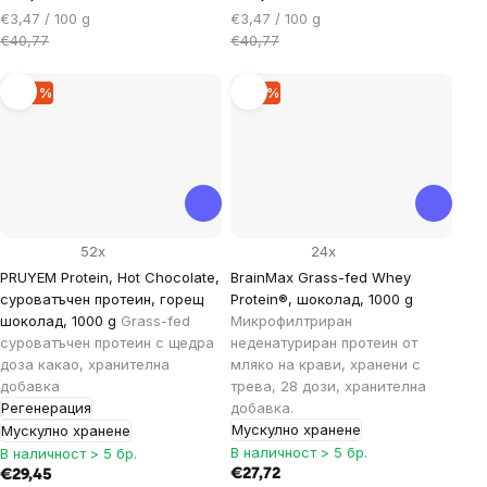
Цена
Цена
€3,47 / 100 g
€3,47 / 100 g
за
за
€40,77
€40,77
мярка:
мярка:
–27 %
–15 %
52x
24x
PRUYEM Protein, Hot Chocolate,
BrainMax Grass-fed Whey
суроватъчен протеин, горещ
Protein®, шоколад, 1000 g
шоколад, 1000 g
Grass-fed
Микрофилтриран
суроватъчен протеин с щедра
неденатуриран протеин от
доза какао, хранителна
мляко на крави, хранени с
добавка
трева, 28 дози, хранителна
Регенерация
добавка.
Мускулно хранене
Мускулно хранене
В наличност > 5 бр.
В наличност > 5 бр.
€27,72
€29,45