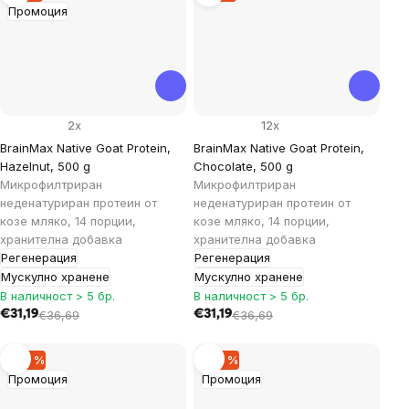
Промоция
2x
12x
BrainMax Native Goat Protein,
BrainMax Native Goat Protein,
Hazelnut, 500 g
Chocolate, 500 g
Микрофилтриран
Микрофилтриран
неденатуриран протеин от
неденатуриран протеин от
козе мляко, 14 порции,
козе мляко, 14 порции,
хранителна добавка
хранителна добавка
Регенерация
Регенерация
Мускулно хранене
Мускулно хранене
В наличност > 5 бр.
В наличност > 5 бр.
€31,19
€36,69
€31,19
€36,69
–30 %
–30 %
Промоция
Промоция