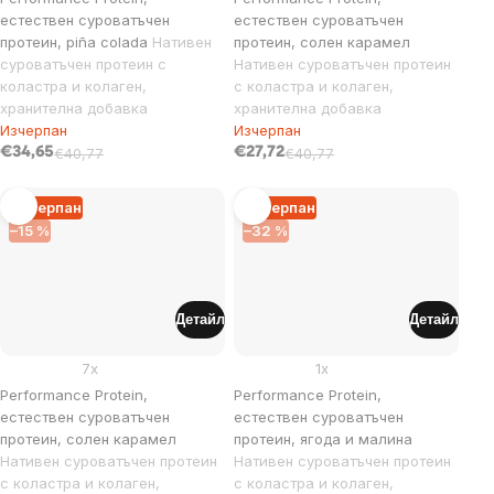
естествен суроватъчен
естествен суроватъчен
протеин, piña colada
Нативен
протеин, солен карамел
суроватъчен протеин с
Нативен суроватъчен протеин
коластра и колаген,
с коластра и колаген,
хранителна добавка
хранителна добавка
Изчерпан
Изчерпан
€34,65
€40,77
€27,72
€40,77
Изчерпан
Изчерпан
–15 %
–32 %
Детайл
Детайл
7x
1x
Performance Protein,
Performance Protein,
естествен суроватъчен
естествен суроватъчен
протеин, солен карамел
протеин, ягода и малина
Нативен суроватъчен протеин
Нативен суроватъчен протеин
с коластра и колаген,
с коластра и колаген,