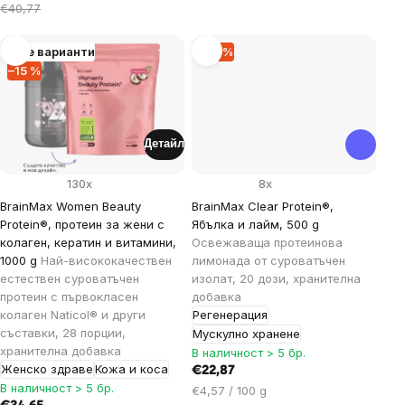
за
€40,77
мярка:
Още варианти
–14 %
–15 %
Детайл
130x
8x
BrainMax Women Beauty
BrainMax Clear Protein®,
Protein®, протеин за жени с
Ябълка и лайм, 500 g
колаген, кератин и витамини,
Освежаваща протеинова
1000 g
Най-висококачествен
лимонада от суроватъчен
естествен суроватъчен
изолат, 20 дози, хранителна
протеин с първокласен
добавка
колаген Naticol® и други
Регенерация
съставки, 28 порции,
Мускулно хранене
хранителна добавка
В наличност > 5 бр.
Женско здраве
Кожа и коса
€22,87
В наличност > 5 бр.
Цена
€4,57 / 100 g