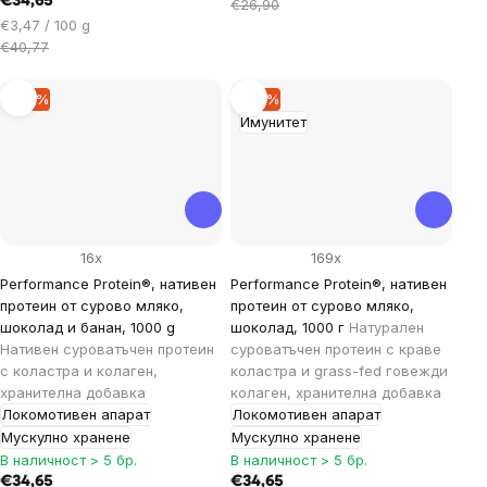
€34,65
за
€26,90
Цена
€3,47 / 100 g
мярка:
за
€40,77
мярка:
–15 %
–15 %
Имунитет
16x
169x
Performance Protein®, нативен
Performance Protein®, нативен
протеин от сурово мляко,
протеин от сурово мляко,
шоколад и банан, 1000 g
шоколад, 1000 г
Натурален
Нативен суроватъчен протеин
суроватъчен протеин с краве
с коластра и колаген,
коластра и grass-fed говежди
хранителна добавка
колаген, хранителна добавка
Локомотивен апарат
Локомотивен апарат
Мускулно хранене
Мускулно хранене
В наличност > 5 бр.
В наличност > 5 бр.
€34,65
€34,65