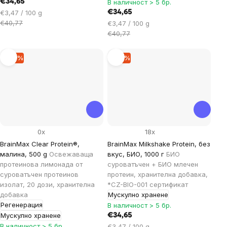
€34,65
В наличност > 5 бр.
Цена
€3,47 / 100 g
€34,65
за
€40,77
Цена
€3,47 / 100 g
мярка:
за
€40,77
мярка:
–14 %
–15 %
0x
18x
BrainMax Clear Protein®,
BrainMax Milkshake Protein, без
малина, 500 g
Освежаваща
вкус, БИО, 1000 г
БИО
протеинова лимонада от
суроватъчен + БИО млечен
суроватъчен протеинов
протеин, хранителна добавка,
изолат, 20 дози, хранителна
*CZ-BIO-001 сертификат
добавка
Мускулно хранене
Регенерация
В наличност > 5 бр.
Мускулно хранене
€34,65
В наличност > 5 бр.
Цена
€3,47 / 100 g