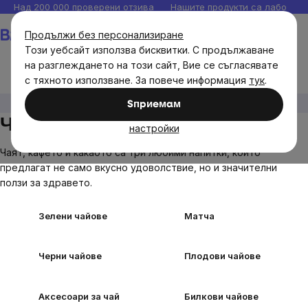
Прескочи
Над 200 000 проверени отзива
Нашите продукти са лаборато
към
Количка
Продължи без персонализиране
съдържанието
Този уебсайт използва бисквитки. С продължаване
на разглеждането на този сайт, Вие се съгласявате
с тяхното използване. За повече информация
тук
.
Хранителни продукти
Чай, кафе, какао
Sпpиeмaм
Чай, кафе, какао
настройки
Чаят, кафето и какаото са три любими напитки, които
предлагат не само вкусно удоволствие, но и значителни
ползи за здравето.
Зелени чайове
Матча
Черни чайове
Плодови чайове
Аксесоари за чай
Билкови чайове