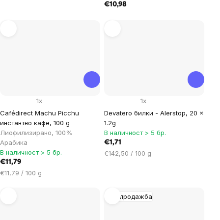
за
€10,98
мярка:
1x
1x
Cafédirect Machu Picchu
Devatero билки - Alerstop, 20 x
инстантно кафе, 100 g
1.2g
Лиофилизирано, 100%
В наличност > 5 бр.
Арабика
€1,71
В наличност > 5 бр.
Цена
€142,50 / 100 g
€11,79
за
Цена
мярка:
€11,79 / 100 g
за
мярка:
Разпродажба