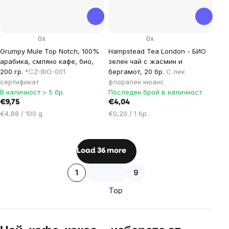
0x
0x
Grumpy Mule Top Notch, 100%
Hampstead Tea London - БИО
арабика, смляно кафе, био,
зелен чай с жасмин и
200 гр.
*CZ-BIO-001
бергамот, 20 бр.
С лек
сертификат
флорален нюанс
В наличност > 5 бр.
Последен брой в наличност
€9,75
€4,04
Цена
Цена
€4,88 / 100 g
€0,20 / 1 бр.
за
за
мярка:
мярка:
Listing
Load 36 more
controls
Pagination
1
9
Top