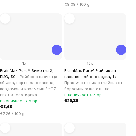
Цена
€8,08 / 100 g
за
мярка:
1x
13x
BrainMax Pure® Зимен чай,
BrainMax Pure® Чайник за
БИО, 50 г
Ройбос с парченца
насипен чай със цедка, 1 л
ябълка, портокал с канела,
Практичен стъклен чайник от
кардамон и карамфил / *CZ-
боросиликатно стъкло
BIO-001 сертификат
В наличност > 5 бр.
В наличност > 5 бр.
€16,28
€3,63
Цена
€7,26 / 100 g
за
мярка: