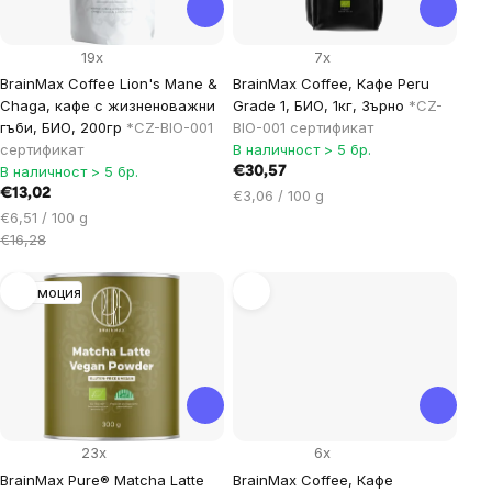
19x
7x
BrainMax Coffee Lion's Mane &
BrainMax Coffee, Кафе Peru
Chaga, кафе с жизненоважни
Grade 1, БИО, 1кг, Зърно
*CZ-
гъби, БИО, 200гр
*CZ-BIO-001
BIO-001 сертификат
сертификат
В наличност > 5 бр.
В наличност > 5 бр.
€30,57
€13,02
Цена
€3,06 / 100 g
Цена
за
€6,51 / 100 g
за
мярка:
€16,28
мярка:
Промоция
23x
6x
BrainMax Pure® Matcha Latte
BrainMax Coffee, Кафе