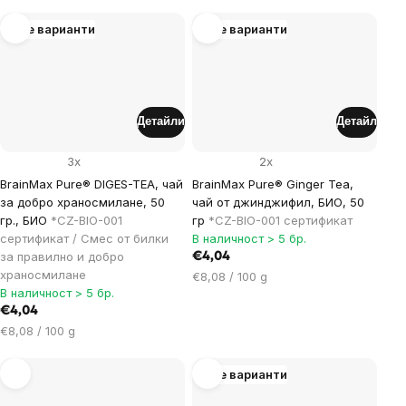
за
за
мярка:
мярка:
Още варианти
Още варианти
Детайли
Детайл
3x
2x
BrainMax Pure® DIGES-TEA, чай
BrainMax Pure® Ginger Tea,
за добро храносмилане, 50
чай от джинджифил, БИО, 50
гр., БИО
*CZ-BIO-001
гр
*CZ-BIO-001 сертификат
сертификат / Смес от билки
В наличност > 5 бр.
за правилно и добро
€4,04
храносмилане
Цена
€8,08 / 100 g
В наличност > 5 бр.
за
€4,04
мярка:
Цена
€8,08 / 100 g
за
мярка:
Още варианти