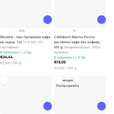
20x
1x
Woseba - Био Органично кафе
Cafédirect Machu Picchu
на зърна, 1 кг
*CZ-BIO-001
инстантно кафе без кофеин,
сертификат
100 g
Лиофилизирано, 100%
В наличност > 5 бр.
Арабика
В наличност > 5 бр.
€24,44
Цена
€13,02
€2,44 / 100 g
за
Цена
€13,02 / 100 g
мярка:
за
мярка:
Промоция
Разпродажба