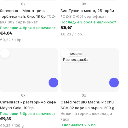
0x
0x
Sonnentor - Мента трио,
Био Тулси с мента, 25 торби
торбички чай, био, 18 бр
*CZ-
*CZ-BIO-001 сертификат
BIO-002 сертификат
Последни 3 броя в наличност
Последни 4 броя в наличност
€5,67
€4,04
Цена
€0,23 / 1 бр.
Цена
за
€0,22 / 1 бр.
за
мярка:
мярка:
Промоция
Разпродажба
0x
0x
Cafédirect - разтворимо кафе
Cafédirect BIO Machu Picchu
Mayan Gold, 100гр
SCA 82 кафе на зърна, 200 g
Последни 3 броя в наличност
Нотки на горчив шоколад и
ядки
€9,35
В наличност > 5 бр.
Цена
€9,35 / 100 g