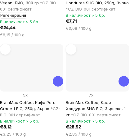
Vegan, БИО, 300 гр
*CZ-BIO-
Honduras SHG BIO, 250g, Зърно
001 сертификат
*CZ-BIO-001 сертификат
Регенерация
В наличност > 5 бр.
В наличност > 5 бр.
€7,71
Цена
€24,44
€3,08 / 100 g
за
Цена
€8,15 / 100 g
мярка:
за
мярка:
5x
7x
BrainMax Coffee, Кафе Peru
BrainMax Coffee, Кафе
Grade 1 BIO, 250g, Зърно
*CZ-
Хондурас SHG BIO, Зърнено, 1
BIO-001 сертификат
кг
*CZ-BIO-001 сертификат
В наличност > 5 бр.
В наличност > 5 бр.
€8,12
€28,52
Цена
Цена
€3,25 / 100 g
€2,85 / 100 g