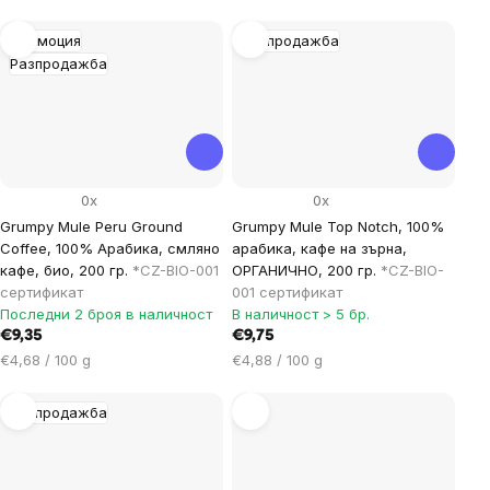
за
за
мярка:
мярка:
Промоция
Разпродажба
Разпродажба
0x
0x
Grumpy Mule Peru Ground
Grumpy Mule Top Notch, 100%
Coffee, 100% Арабика, смляно
арабика, кафе на зърна,
кафе, био, 200 гр.
*CZ-BIO-001
ОРГАНИЧНО, 200 гр.
*CZ-BIO-
сертификат
001 сертификат
Последни 2 броя в наличност
В наличност > 5 бр.
€9,35
€9,75
Цена
Цена
€4,68 / 100 g
€4,88 / 100 g
за
за
мярка:
мярка:
Разпродажба