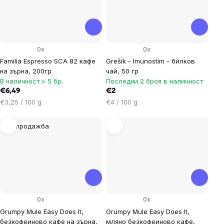
0x
0x
Familia Espresso SCA 82 кафе
Grešík - Imunostim - билков
на зърна, 200гр
чай, 50 гр
В наличност > 5 бр.
Последни 2 броя в наличност
€6,49
€2
Цена
Цена
€3,25 / 100 g
€4 / 100 g
за
за
мярка:
мярка:
Разпродажба
0x
0x
Grumpy Mule Easy Does It,
Grumpy Mule Easy Does It,
безкофеиново кафе на зърна,
мляно безкофеиново кафе,