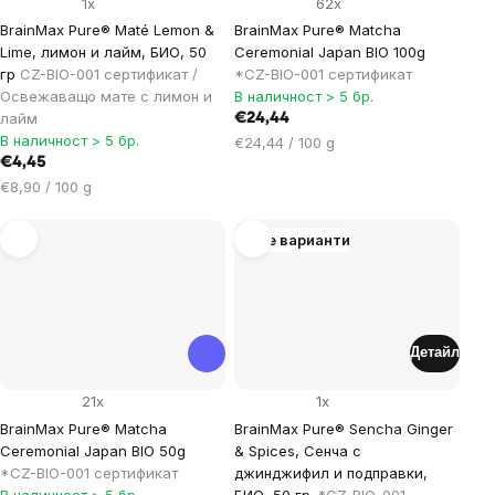
1x
62x
BrainMax Pure® Maté Lemon &
BrainMax Pure® Matcha
Lime, лимон и лайм, БИО, 50
Ceremonial Japan BIO 100g
гр
CZ-BIO-001 сертификат /
*CZ-BIO-001 сертификат
Освежаващо мате с лимон и
В наличност > 5 бр.
лайм
€24,44
В наличност > 5 бр.
Цена
€24,44 / 100 g
€4,45
за
Цена
мярка:
€8,90 / 100 g
за
мярка:
Още варианти
Детайл
21x
1x
BrainMax Pure® Matcha
BrainMax Pure® Sencha Ginger
Ceremonial Japan BIO 50g
& Spices, Сенча с
*CZ-BIO-001 сертификат
джинджифил и подправки,
В наличност > 5 бр.
БИО, 50 гр.
*CZ-BIO-001