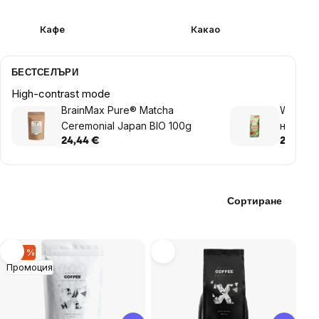
Кафе
Какао
БЕСТСЕЛЪРИ
High-contrast mode
BrainMax Pure® Matcha
Woseba 
Ceremonial Japan BIO 100g
на зърна
24,44 €
24,44 €
Сортиране
List
–20 %
Промоция
of
products