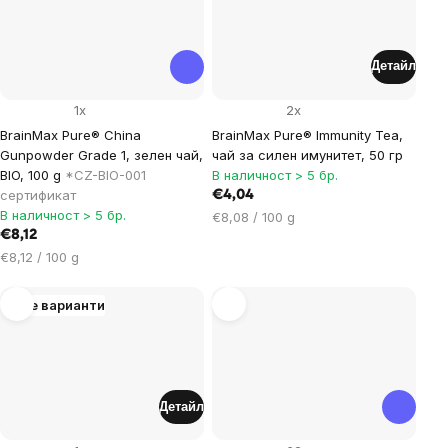
Детайл
1x
2x
BrainMax Pure® China
BrainMax Pure® Immunity Tea,
Gunpowder Grade 1, зелен чай,
чай за силен имунитет, 50 гр
BIO, 100 g
*CZ-BIO-001
В наличност > 5 бр.
сертификат
€4,04
В наличност > 5 бр.
Цена
€8,08 / 100 g
€8,12
за
Цена
мярка:
€8,12 / 100 g
за
мярка:
Още варианти
Детайл