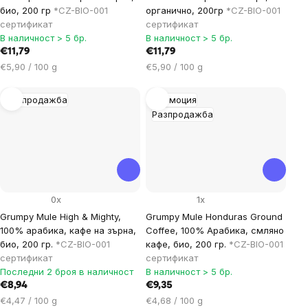
био, 200 гр
*CZ-BIO-001
органично, 200гр
*CZ-BIO-001
сертификат
сертификат
В наличност > 5 бр.
В наличност > 5 бр.
€11,79
€11,79
Цена
Цена
€5,90 / 100 g
€5,90 / 100 g
за
за
мярка:
мярка:
Разпродажба
Промоция
Разпродажба
0x
1x
Grumpy Mule High & Mighty,
Grumpy Mule Honduras Ground
100% арабика, кафе на зърна,
Coffee, 100% Арабика, смляно
био, 200 гр.
*CZ-BIO-001
кафе, био, 200 гр.
*CZ-BIO-001
сертификат
сертификат
Последни 2 броя в наличност
В наличност > 5 бр.
€8,94
€9,35
Цена
Цена
€4,47 / 100 g
€4,68 / 100 g