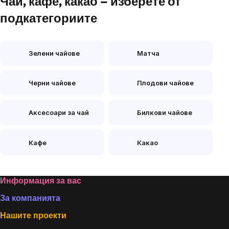
Чай, кафе, какао – изберете от
подкатегориите
Зелени чайове
Матча
Черни чайове
Плодови чайове
Аксесоари за чай
Билкови чайове
Кафе
Какао
Footer
Информация за вас
За компанията
Нашите проекти