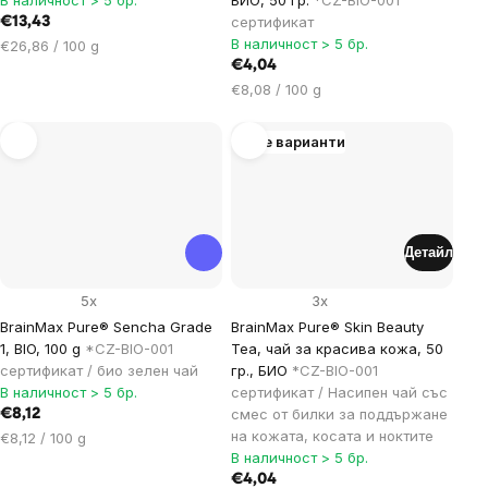
сертификат
€13,43
В наличност > 5 бр.
Цена
€26,86 / 100 g
за
€4,04
мярка:
Цена
€8,08 / 100 g
за
мярка:
Още варианти
Детайл
5x
3x
BrainMax Pure® Sencha Grade
BrainMax Pure® Skin Beauty
1, BIO, 100 g
*CZ-BIO-001
Tea, чай за красива кожа, 50
сертификат / био зелен чай
гр., БИО
*CZ-BIO-001
В наличност > 5 бр.
сертификат / Насипен чай със
смес от билки за поддържане
€8,12
на кожата, косата и ноктите
Цена
€8,12 / 100 g
В наличност > 5 бр.
за
мярка:
€4,04