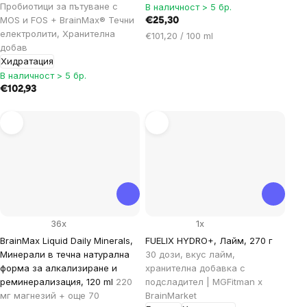
Пробиотици за пътуване с
В наличност > 5 бр.
MOS и FOS + BrainMax® Течни
€25,30
електролити, Хранителна
Цена
€101,20 / 100 ml
добав
за
Хидратация
мярка:
В наличност > 5 бр.
€102,93
36x
1x
BrainMax Liquid Daily Minerals,
FUELIX HYDRO+, Лайм, 270 г
Минерали в течна натурална
30 дози, вкус лайм,
форма за алкализиране и
хранителна добавка с
реминерализация, 120 ml
220
подсладител | MGFitman x
мг магнезий + още 70
BrainMarket