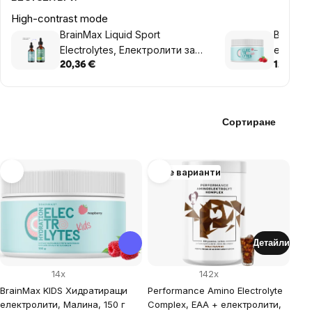
High-contrast mode
BrainMax Liquid Sport
BrainM
Electrolytes, Електролити за
електро
всеки ден, 120 ml
20,36 €
12,20 €
Сортиране
List
Още варианти
of
products
Детайли
14x
142x
BrainMax KIDS Хидратиращи
Performance Amino Electrolyte
електролити, Малина, 150 г
Complex, EAA + електролити,