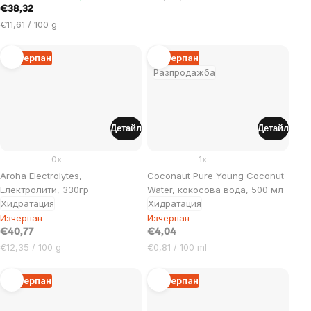
€38,32
за
Цена
мярка:
€11,61 / 100 g
за
мярка:
Изчерпан
Изчерпан
Разпродажба
Детайл
Детайл
0x
1x
Aroha Electrolytes,
Coconaut Pure Young Coconut
Електролити, 330гр
Water, кокосова вода, 500 мл
Хидратация
Хидратация
Изчерпан
Изчерпан
€40,77
€4,04
Цена
Цена
€12,35 / 100 g
€0,81 / 100 ml
за
за
мярка:
мярка:
Изчерпан
Изчерпан