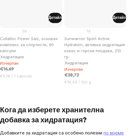
Детайл
Детайл
0x
1x
Collalloc Power Salz, основен
Sunwarrior Sport Active
комплекс за спортисти, 90
Hydration, активна хидратация
капсули
кокос и горски плодове, 210
Хидратация
гр
Хидратация
Изчерпан
Изчерпан
€16,69
Цена
€38,73
€0,19 / 1 capsule
за
Цена
€18,44 / 100 g
мярка:
за
мярка:
Listing
controls
Кога да изберете хранителна
добавка за хидратация?
Добавките за хидратация са особено полезни
по време