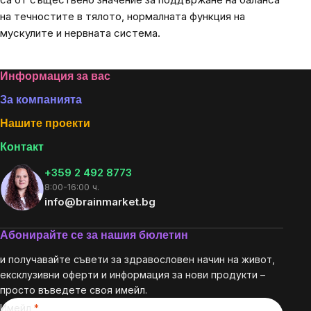
на течностите в тялото, нормалната функция на
мускулите и нервната система.
Footer
Информация за вас
За компанията
Нашите проекти
Контакт
+359 2 492 8773
8:00-16:00 ч.
info@brainmarket.bg
Абонирайте се за нашия бюлетин
и получавайте съвети за здравословен начин на живот,
ексклузивни оферти и информация за нови продукти –
просто въведете своя имейл.
Имейл