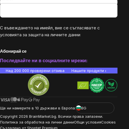
С въвеждането на имейл, вие се съгласявате с
условията за защита на личните данни
Абонирай се
Последвайте ни в социалните мрежи:
Над 200 000 проверени отзива
Нашите продукти са лаборато
Ще ни намерите в 10 държави в Европа:
BG
Copyright
2026
BrainMarket.bg. Всички права запазени.
Политика за обработка на лични данни
Общи условия
Cookies
Създадено от Shoptet Premium