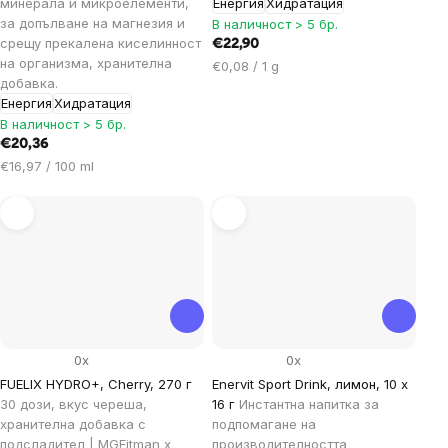
минерала и микроелементи,
Енергия
Хидратация
за допълване на магнезия и
В наличност > 5 бр.
срещу прекалена киселинност
€22,90
на организма, хранителна
Цена
€0,08 / 1 g
добавка.
за
Енергия
Хидратация
мярка:
В наличност > 5 бр.
€20,36
Цена
€16,97 / 100 ml
за
мярка:
0x
0x
FUELIX HYDRO+, Cherry, 270 г
Enervit Sport Drink, лимон, 10 x
30 дози, вкус череша,
16 г
Инстантна напитка за
хранителна добавка с
подпомагане на
подсладител | MGFitman x
производителността