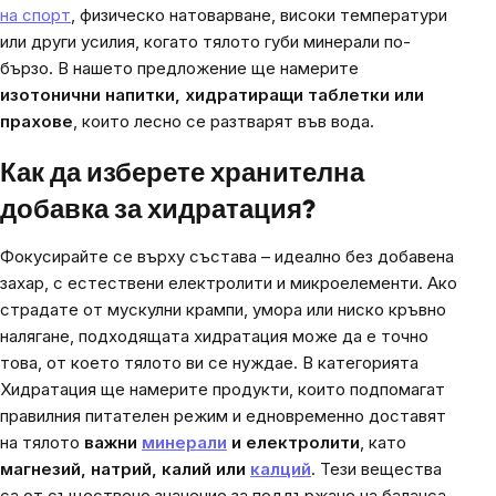
на спорт
, физическо натоварване, високи температури
или други усилия, когато тялото губи минерали по-
бързо. В нашето предложение ще намерите
изотонични напитки, хидратиращи таблетки или
прахове
, които лесно се разтварят във вода.
Как да изберете хранителна
добавка за хидратация?
Фокусирайте се върху състава – идеално без добавена
захар, с естествени електролити и микроелементи. Ако
страдате от мускулни крампи, умора или ниско кръвно
налягане, подходящата хидратация може да е точно
това, от което тялото ви се нуждае. В категорията
Хидратация
ще намерите продукти, които подпомагат
правилния питателен режим и едновременно доставят
на тялото
важни
минерали
и електролити
, като
магнезий, натрий, калий или
калций
. Тези вещества
са от съществено значение за поддържане на баланса