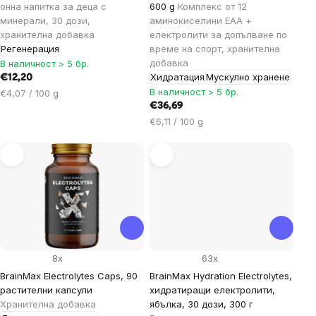
онна напитка за деца с
600 g
Комплекс от 12
минерали, 30 дози,
аминокиселини EAA +
хранителна добавка
електролити за допълване по
Регенерация
време на спорт, хранителна
добавка
В наличност > 5 бр.
Хидратация
Мускулно хранене
€12,20
В наличност > 5 бр.
Цена
€4,07 / 100 g
за
€36,69
мярка:
Цена
€6,11 / 100 g
за
мярка:
8x
63x
BrainMax Electrolytes Caps, 90
BrainMax Hydration Electrolytes,
растителни капсули
хидратиращи електролити,
Xранителна добавка
ябълка, 30 дози, 300 г