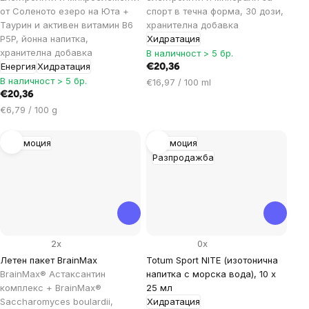
от Соленото езеро на Юта +
спорт в течна форма, 30 дози,
Таурин и активен витамин B6
хранителна добавка
P5P, йонна напитка,
Хидратация
хранителна добавка
В наличност > 5 бр.
Енергия
Хидратация
€20,36
В наличност > 5 бр.
Цена
€16,97 / 100 ml
€20,36
за
Цена
мярка:
€6,79 / 100 g
за
мярка:
Промоция
Промоция
Разпродажба
2x
0x
Летен пакет BrainMax
Totum Sport NITE (изотонична
BrainMax® Астаксантин
напитка с морска вода), 10 х
комплекс + BrainMax®
25 мл
Saccharomyces boulardii,
Хидратация