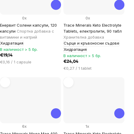
0x
0x
Енервит Солени капсули, 120
Trace Minerals Keto Electrolyte
капсули
Спортна добавка с
Tablets, електролити, 90 табл
витамини и натрий
Хранителна добавка
Хидратация
Сърце и кръвоносни съдове
В наличност > 5 бр.
Хидратация
€19,14
В наличност > 5 бр.
Цена
€0,16 / 1 capsule
€24,04
за
Цена
€0,27 / 1 tablet
мярка:
за
мярка:
6x
1x
Trace Minerals Mega Mag 400
Trace Minerals Keto Electrolyte