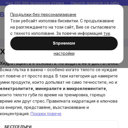
Прескочи
Над 200 000 проверени отзива
Нашите продукти са лаборато
към
Количка
Продължи без персонализиране
съдържанието
Този уебсайт използва бисквитки. С продължаване
на разглеждането на този сайт, Вие се съгласявате
с тяхното използване. За повече информация
тук
.
Цели
Хидратация
Sпpиeмaм
Хидратация
настройки
Хидратацията е основата. Но водата не е достатъчна.
Всяка глътка е важна – особено когато тялото се нуждае
от повече от просто вода. В тази категория ще намерите
умни продукти, които допълват не само течностите, но и
електролитите, минералите и микроелементите
,
които тялото губи по време на тренировка, горещо
време или друг стрес. Правилната хидратация е ключова
за енергия, представяне, възстановяване и
концентрация.
Покажи повече
БЕСТСЕЛЪРИ