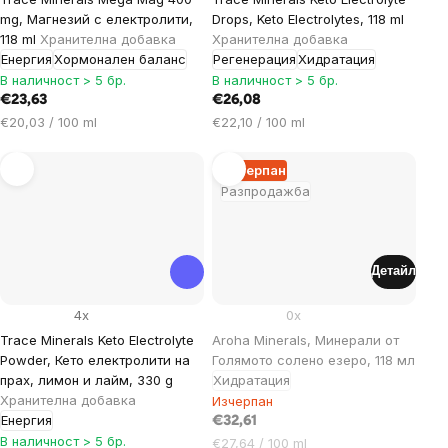
mg, Магнезий с електролити,
Drops, Keto Electrolytes, 118 ml
118 ml
Хранителна добавка
Хранителна добавка
Енергия
Хормонален баланс
Регенерация
Хидратация
В наличност > 5 бр.
В наличност > 5 бр.
€23,63
€26,08
Цена
Цена
€20,03 / 100 ml
€22,10 / 100 ml
за
за
мярка:
мярка:
Изчерпан
Разпродажба
Детайл
4x
0x
Trace Minerals Keto Electrolyte
Aroha Minerals, Минерали от
Powder, Кето електролити на
Голямото солено езеро, 118 мл
прах, лимон и лайм, 330 g
Хидратация
Хранителна добавка
Изчерпан
Енергия
€32,61
В наличност > 5 бр.
Цена
€27,64 / 100 ml