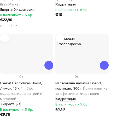
BrainMarket
Хидратация
Енергия
Хидратация
В наличност > 5 бр.
В наличност > 5 бр.
€10
€22,90
Цена
€0,08 / 1 g
за
мярка:
Промоция
Разпродажба
0x
0x
Enervit Electrolytes Boost,
Изотонична напитка Enervit,
Лимон, 16 x 4 г
Със
портокал, 300 г
Йонна напитка
съдържание на натрий и
за ефективна хидратация
магнезий
Хидратация
Хидратация
В наличност > 5 бр.
В наличност > 5 бр.
€9,10
€9,75