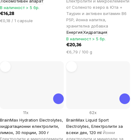
Локомотивен апарат
Електролити и микроелементи
от Соленото езеро в Юта +
В наличност > 5 бр.
Таурин и активен витамин B6
€16,28
P5P, йонна напитка,
Цена
€0,18 / 1 capsule
хранителна добавка
за
Енергия
Хидратация
мярка:
В наличност > 5 бр.
€20,36
Цена
€6,79 / 100 g
за
мярка:
11x
62x
BrainMax Hydration Electrolytes,
BrainMax Liquid Sport
xидратационни електролити,
Electrolytes, Електролити за
лимон, 30 порции, 300 г
всеки ден, 120 ml
Йонни
Електролити и микроелементи
електролити и минерали за