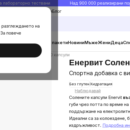
а лабораторно тествани
Над 900 000 реализирани по
Моите любими
Блог
а разглеждането на
 За повече
ични добавки
Изгодни пакети
Новини
Мъже
Жени
Деца
Сп
ервит Солени капсули, 120 капсули
Енервит Солени
Спортна добавка с ви
Без глутен
Хидратация
The
Наблюдавай
average
Солените капсули Enervit
въ
product
губи чрез потта по време н
rating
поддържане на електролитн
is
Идеални са за колоездене, б
0,0
издръжливост.
Подробна и
out