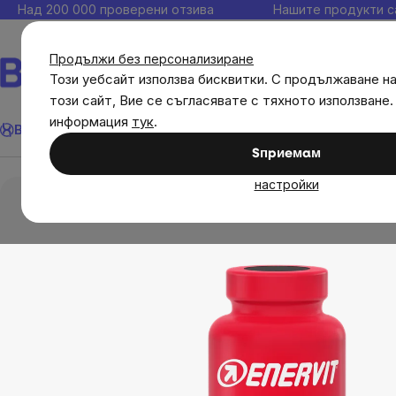
Прескочи
Над 200 000 проверени отзива
Нашите продукти с
към
съдържанието
Продължи без персонализиране
Този уебсайт използва бисквитки. С продължаване н
този сайт, Вие се съгласявате с тяхното използване.
Търсене
информация
тук
.
Brainmax
Имунитет
Акции
💪 WomenPower
Цели
Диет
Sпpиeмaм
Диетични добавки
Спортно хранене
Ен
настройки