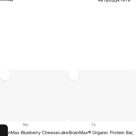
18x
7x
BrainMax Blueberry Cheesecake
BrainMax® Organic Protein Bar,