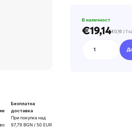
of
5
В наличност
stars.
€19,14
€0,16 / 1 
Цена
за
мярка:
Д
Безплатна
ме
доставка
При покупка над
во
97,79 BGN / 50 EUR