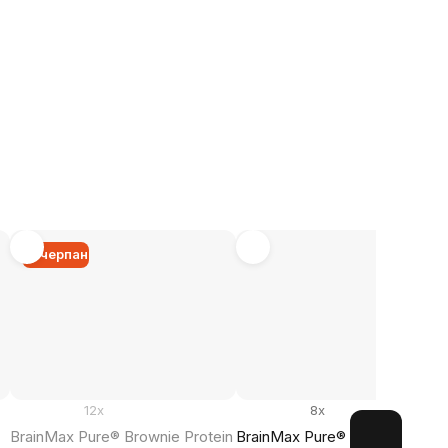
Изчерпан
12x
8x
BrainMax Pure® Brownie Protein
BrainMax Pure® Protein Coco