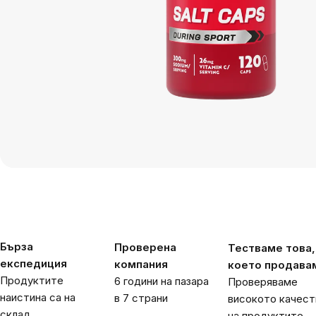
Бърза
Проверена
Тестваме това,
експедиция
компания
което продава
Продуктите
6 години на пазара
Проверяваме
наистина са на
в 7 страни
високото качест
склад
на продуктите