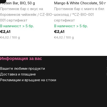
Protein Bar, BIO, 50 g
Mango & White Chocolate, 50 г
Протеинов бар с вкус на
Протеинов бар с манго в бял
боровинков чийзкейк / CZ-BIO-
шоколад / *CZ-BIO-001
001 сертификат
сертификат
В наличност > 5 бр.
В наличност > 5 бр.
€2,41
€2,41
Цена
Цена
€4,02 / 100 g
€4,02 / 100 g
за
за
мярка:
мярка:
Footer
Информация за вас
Вашите любими продукти
Доставка и плащане
Рекламации и връщане на стоки