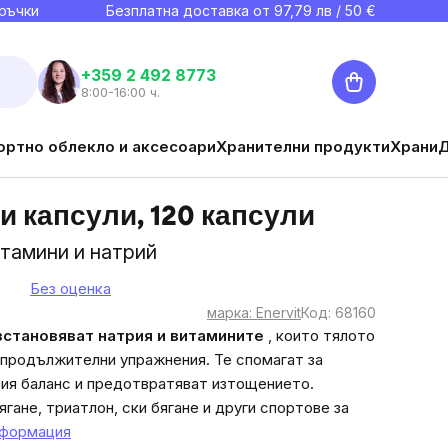
ръчки
Безплатна доставка от
97,79
лв / 50 €
Количка
+359 2 492 8773
8:00-16:00 ч.
ортно облекло и аксесоари
Хранителни продукти
Храни
 капсули, 120 капсули
тамини и натрий
Без оценка
марка:
Enervit
Код:
68160
зстановяват натрия и витамините
, които тялото
а продължителни упражнения. Те спомагат за
ия баланс и предотвратяват изтощението.
ягане, триатлон, ски бягане и други спортове за
нформация