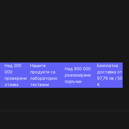
Над 200
Нашите
Безплатна
Над 900 000
000
продукти са
доставка от
реализирани
проверени
лабораторно
97,79
лв / 50
поръчки
отзива
тествани
€