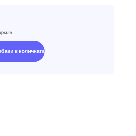
capsule
обави в количката