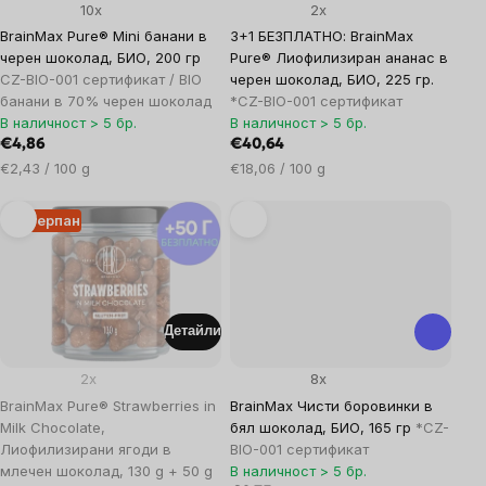
10x
2x
BrainMax Pure® Mini банани в
3+1 БЕЗПЛАТНО: BrainMax
черен шоколад, БИО, 200 гр
Pure® Лиофилизиран ананас в
CZ-BIO-001 сертификат / BIO
черен шоколад, БИО, 225 гр.
банани в 70% черен шоколад
*CZ-BIO-001 сертификат
В наличност > 5 бр.
В наличност > 5 бр.
€4,86
€40,64
Цена
Цена
€2,43 / 100 g
€18,06 / 100 g
за
за
мярка:
мярка:
Изчерпан
Детайли
2x
8x
BrainMax Pure® Strawberries in
BrainMax Чисти боровинки в
Milk Chocolate,
бял шоколад, БИО, 165 гр
*CZ-
Лиофилизирани ягоди в
BIO-001 сертификат
млечен шоколад, 130 g + 50 g
В наличност > 5 бр.