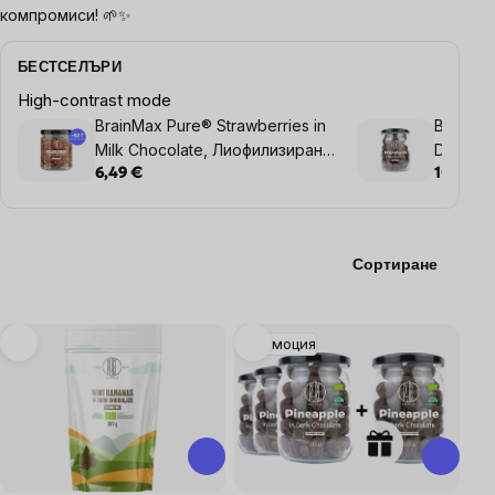
компромиси! 🌱✨
БЕСТСЕЛЪРИ
High-contrast mode
BrainMax Pure® Strawberries in
BrainMa
Milk Chocolate, Лиофилизирани
Dark Ch
ягоди в млечен шоколад, 130
Лиофил
6,49 €
10,57 €
g + 50 g БЕЗПЛАТНО
черен ш
Сортиране
List
Промоция
of
products