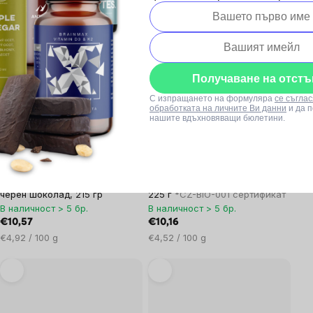
€23,64 / 100 g
за
мярка:
мярка:
Получаване на отстъ
С изпращането на формуляра
се съглас
обработката на личните Ви данни
и да 
нашите вдъхновяващи бюлетини.
3x
7x
BrainMax Pure® Mandarin in
BrainMax Pure® Pineapple in
Dark Chocolate,
Dark Chocolate, Лиофилизиран
Лиофилизирани мандарини в
ананас в тъмен шоколад, BIO,
черен шоколад, 215 гр
225 г
*CZ-BIO-001 сертификат
В наличност > 5 бр.
В наличност > 5 бр.
€10,57
€10,16
Цена
Цена
€4,92 / 100 g
€4,52 / 100 g
за
за
мярка:
мярка: