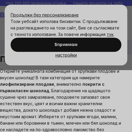
Прескочи
Над 200 000 проверени отзива
Нашите продукти са лаборато
към
Количка
Продължи без персонализиране
съдържанието
Този уебсайт използва бисквитки. С продължаване
на разглеждането на този сайт, Вие се съгласявате
с тяхното използване. За повече информация
тук
.
Хранителни продукти
Сладки и солени закуски
Sпpиeмaм
Плодове в шоколад
настройки
Плодове в шоколад
Открийте уникалната комбинация от хрупкави плодове и
вкусен шоколад! В тази категория ще намерите
лиофилизирани плодове
, внимателно
покрити с
първокласен шоколад
. Благодарение на щадящото
сушене чрез замразяване, плодовете запазват своя
естествен вкус, цвят и всички важни хранителни
вещества, докато шоколадът добавя нежна сладост и
неустоим аромат. Изберете от хрупкави ягоди, малини,
банани или боровинки в тъмен, млечен или бял шоколад и
се насладете на по-здравословно лакомство без