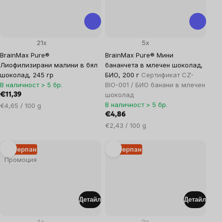
21x
5x
BrainMax Pure®
BrainMax Pure® Мини
Лиофилизирани малини в бял
бананчета в млечен шоколад,
шоколад, 245 гр
БИО, 200 г
Сертификат CZ-
В наличност > 5 бр.
BIO-001 / БИО банани в млечен
шоколад
€11,39
В наличност > 5 бр.
Цена
€4,65 / 100 g
за
€4,86
мярка:
Цена
€2,43 / 100 g
за
мярка:
Изчерпан
Изчерпан
Промоция
Детайл
Детайл
4x
9x