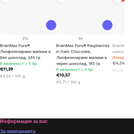
21x
9x
BrainMax Pure®
BrainMax Pure® Raspberries
BrainMax P
Лиофилизирани малини в
in Dark Chocolate,
шоколад, г
бял шоколад, 245 гр
Лиофилизирани малини в
Изчерпан
В наличност > 5 бр.
черен шоколад, 185 гр
€4,04
В наличност > 5 бр.
€11,39
Цена
€5,05 / 100
Цена
€10,57
за
€4,65 / 100 g
за
Цена
мярка:
€5,71 / 100 g
мярка:
за
мярка:
Footer
Информация за вас
За компанията