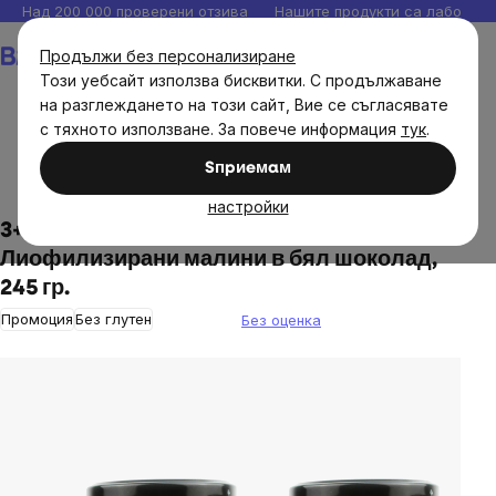
Прескочи
Над 200 000 проверени отзива
Нашите продукти са лаборато
към
Количка
Продължи без персонализиране
съдържанието
Този уебсайт използва бисквитки. С продължаване
на разглеждането на този сайт, Вие се съгласявате
с тяхното използване. За повече информация
тук
.
Хранителни продукти
Сладки и солени закуски
Sпpиeмaм
Плодове в шоколад
настройки
3+1 БЕЗПЛАТНО: BrainMax Pure®
Лиофилизирани малини в бял шоколад,
245 гр.
Промоция
Без глутен
Без оценка
The
average
product
rating
is
0,0
out
of