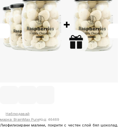
5
stars.
Наблюдавай
марка:
BrainMax Pure
Код:
46469
Лиофилизирани малини, покрити с честен слой бял шоколад.