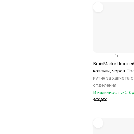
1x
BrainMarket kонте
капсули, черен
Пра
кутия за хапчета с
отделения
В наличност > 5 бр
€2,82