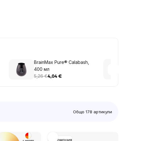
BrainMax Pure® Calabash,
Brain
400 мл
проти
5,26 €
6,08 
4,04 €
Общо
178
артикули
Промоция