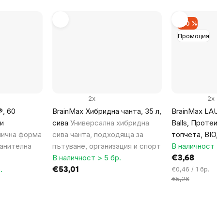
–30 %
Промоция
2x
2x
®, 60
BrainMax Хибридна чанта, 35 л,
BrainMax LAU
и
сива
Универсална хибридна
Balls, Проте
нична форма
сива чанта, подходяща за
топчета, BIO
ранителна
пътуване, организация и спорт
В наличност 
В наличност > 5 бр.
€3,68
.
Цена
€0,46 / 1 бр.
€53,01
за
€5,26
мярка: