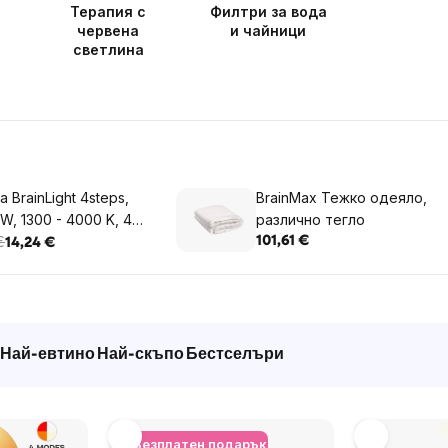
Терапия с
Филтри за вода
червена
и чайници
светлина
 BrainLight 4steps,
BrainMax Тежко одеяло,
 W, 1300 - 4000 K, 4
различно тегло
светлина
€
101,61 €
14,24 €
Най-евтино
Най-скъпо
Бестселъри
+ Безплатен подарък