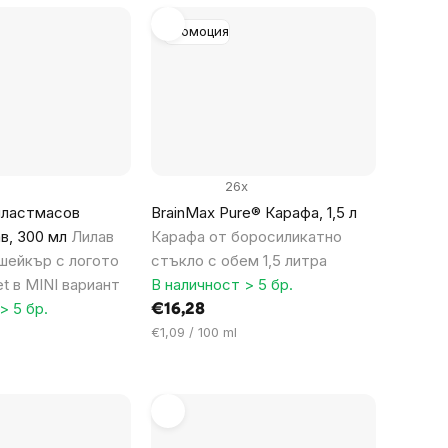
Промоция
26x
 пластмасов
BrainMax Pure® Карафа, 1,5 л
в, 300 мл
Лилав
Карафа от боросиликатно
шейкър с логото
стъкло с обем 1,5 литра
et в MINI вариант
В наличност > 5 бр.
> 5 бр.
€16,28
Цена
€1,09 / 100 ml
за
мярка: