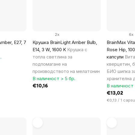
2x
6x
Amber, E27, 7
Крушка BrainLight Amber Bulb,
BrainMax Vita
E14, 3 W, 1600 K
Крушка с
Rose Hip, 10
.
топла светлина за
капсули
Вита
подпомагане на
кверцетин, 
производството на мелатонин
БИО шипка з
В наличност > 5 бр.
хранителна д
В наличност 
€10,16
€13,02
Цена
€0,13 / 1 capsu
за
мярка: