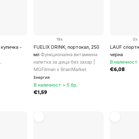
19x
0x
 купичка -
FUELIX DRINK, портокал, 250
LAUF спортна
мл
Функционална витаминна
черна
.
напитка за деца без захар |
В наличност 
MGFitman x BrainMarket
€6,08
Енергия
В наличност > 5 бр.
€1,59