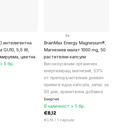
5x
ED интелигентна
BrainMax Energy Magnesium®,
а GU10, 5,5 W,
Магнезиев малат 1000 mg, 50
имируема, цветна
растителни капсули
> 5 бр.
Високоусвоим органичен
енергизиращ магнезий, 53%
от препоръчителния дневен
прием в една капсула, запас за
50 дни, хранителна добавка
Енергия
В наличност > 5 бр.
€8,12
Цена
€0,16 / 1 capsule
за