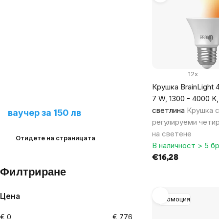
of
products
12x
Крушка BrainLight 4
Предложете ни нов
7 W, 1300 - 4000 K,
продукт и спечелете
светлина
Крушка 
ваучер за 150 лв
регулируеми чети
на светене
Отидете на страницата
В наличност > 5 бр
€16,28
Филтриране
Цена
Промоция
€
0
€
776