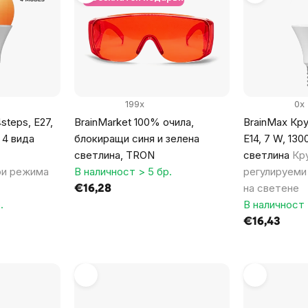
199x
0x
steps, E27,
BrainMarket 100% очила,
BrainMax Кру
 4 вида
блокиращи синя и зелена
E14, 7 W, 130
с
светлина, TRON
светлина
Кр
ри режима
В наличност > 5 бр.
регулируеми
на светене
€16,28
.
В наличност 
€16,43