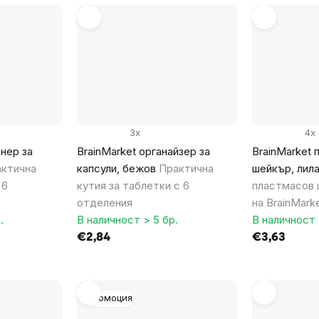
3x
4x
йнер за
BrainMarket органайзер за
BrainMarket
ктична
капсули, бежов
Практична
шейкър, лила
 6
кутия за таблетки с 6
пластмасов 
отделения
на BrainMark
.
В наличност > 5 бр.
В наличност 
€2,84
€3,63
Промоция