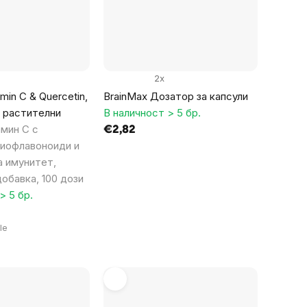
2x
min C & Quercetin,
BrainMax Дозатор за капсули
0 растителни
В наличност > 5 бр.
мин C с
€2,82
биофлавоноиди и
а имунитет,
обавка, 100 дози
> 5 бр.
le