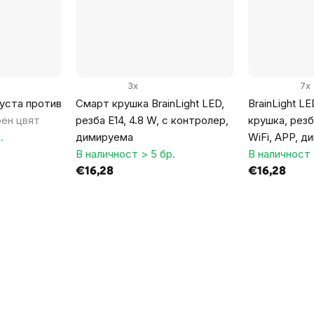
3x
7x
 уста против
Смарт крушка BrainLight LED,
BrainLight L
ен цвят
резба E14, 4.8 W, с контролер,
крушка, резб
.
димируема
WiFi, APP, д
В наличност > 5 бр.
В наличност 
€16,28
€16,28