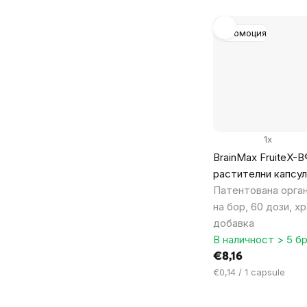
Промоция
1x
BrainMax FruiteX-B
растителни капсул
Патентована орга
на бор, 60 дози, х
добавка
В наличност > 5 бр
€8,16
Цена
€0,14 / 1 capsule
за
мярка: