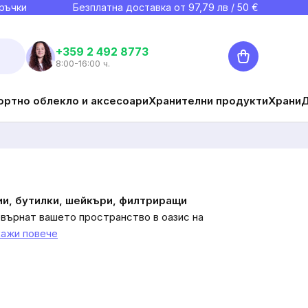
ръчки
Безплатна доставка от
97,79
лв / 50 €
Количка
+359 2 492 8773
8:00-16:00 ч.
ортно облекло и аксесоари
Хранителни продукти
Храни
ии, бутилки, шейкъри, филтриращи
върнат вашето пространство в оазис на
ажи повече