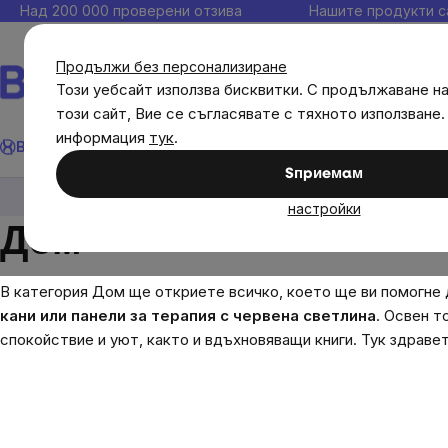
Прескочи
Над 200 000 проверени отзива
Нашите продукти с
към
съдържанието
Продължи без персонализиране
Този уебсайт използва бисквитки. С продължаване н
този сайт, Вие се съгласявате с тяхното използване.
Търсене
информация
тук
.
Brainmax
Имунитет
Акции
💪 WomenPower
Цели
Диет
Sпpиeмaм
Дом
настройки
Дом
В категория Дом ще откриете всичко, което ще ви помогне
кани или панели за терапия с червена светлина
. Освен т
спокойствие и уют, както и вдъхновяващи книги. Тук здрав