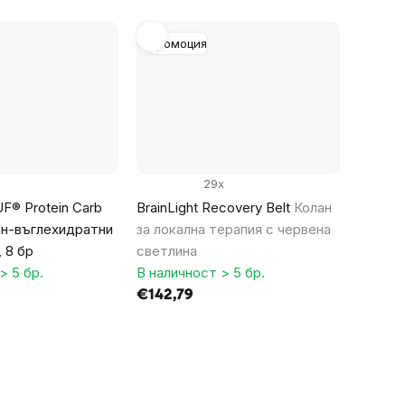
мярка:
Промоция
29x
F® Protein Carb
BrainLight Recovery Belt
Колан
ин-въглехидратни
за локална терапия с червена
, 8 бр
светлина
> 5 бр.
В наличност > 5 бр.
€142,79