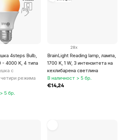
28x
шка 4steps Bulb,
BrainLight Reading lamp, лампа,
0 - 4000 K, 4 типа
1700 K, 1 W, 3 интензитета на
ушка с
кехлибарена светлина
 четири режима
В наличност > 5 бр.
€14,24
> 5 бр.