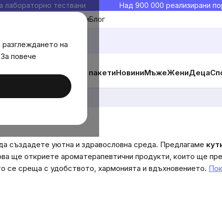
а лабораторно тествани
Над 900 000 реализирани по
Моите любими
Блог
а разглеждането на
 За повече
ични добавки
Изгодни пакети
Новини
Мъже
Жени
Деца
Сп
 да създадете уютна и здравословна среда. Предлагаме
кут
ова ще откриете ароматерапевтични продукти, които ще пре
ето се среща с удобството, хармонията и вдъхновението.
Пок