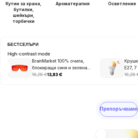
Кутии за храна,
Ароматерапия
Осветление
бутилки,
шейкъри,
торбички
БЕСТСЕЛЪРИ
High-contrast mode
BrainMarket 100% очила,
Крушка
блокиращи синя и зелена
E27, 7
светлина, TRON
16,28 €
вида 
16,28 
13,83 €
Sidebar
Сортиране
Препоръчваме
на
продукти
List