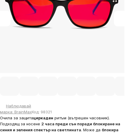
Наблюдавай
марка:
BrainMax
Код:
98321
Очила за защита
циркаден
ритъм (вътрешен часовник).
Подходящ за носене
2 часа преди сън поради блокиране на
синия и зеления спектър на светлината
. Може да
блокира