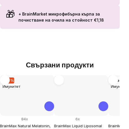
+ BrainMarket микрофибърна кърпа за
почистване на очила
на стойност €1,18
Свързани продукти
–56 %
Още вар
Имунитет
Имунитет
84x
6x
BrainMax Natural Melatonin,
BrainMax Liquid Liposomal
BrainMax S