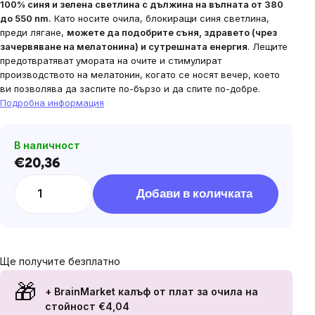
100% синя и зелена светлина с дължина на вълната от 380
до 550 nm.
Като носите очила, блокиращи синя светлина,
преди лягане,
можете да подобрите съня, здравето (чрез
зачервяване на мелатонина) и сутрешната енергия
. Лещите
предотвратяват умората на очите и стимулират
производството на мелатонин, когато се носят вечер, което
ви позволява да заспите по-бързо и да спите по-добре.
Подробна информация
В наличност
€20,36
Цена
за
Добави в количката
мярка:
Ще получите безплатно
+ BrainMarket калъф от плат за очила
на
стойност €4,04