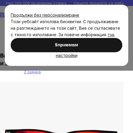
Прескочи
Над 200 000 проверени отзива
Нашите продукти са лаборато
към
Количка
Продължи без персонализиране
съдържанието
Този уебсайт използва бисквитки. С продължаване
на разглеждането на този сайт, Вие се съгласявате
с тяхното използване. За повече информация
тук
.
Brainmax
Sпpиeмaм
настройки
BrainMarket 100% очила, блокиращи синя
и зелена светлина, Greenhorn
2 оценка
The
average
product
rating
is
5,0
out
of
5
stars.