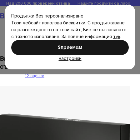
Прескочи
Над 200 000 проверени отзива
Нашите продукти са лаборато
към
Количка
Продължи без персонализиране
съдържанието
Този уебсайт използва бисквитки. С продължаване
на разглеждането на този сайт, Вие се съгласявате
с тяхното използване. За повече информация
тук
.
Brainmax
Sпpиeмaм
настройки
BrainMax Анатомично оформена маска за
сън DARK
12 оценка