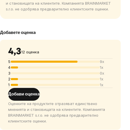
и становищата на клиентите. Компанията BRAINMARKET
s.r.o. не одобрява предварително клиентските оценки.
Добавете оценка
4,3
12 оценка
5
9x
4
1x
3
0x
2
1x
1
1x
Добави оценка
Оценките на продуктите отразяват единствено
мненията и становищата на клиентите. Компанията
BRAINMARKET s.r.o. не одобрява предварително
клиентските оценки.