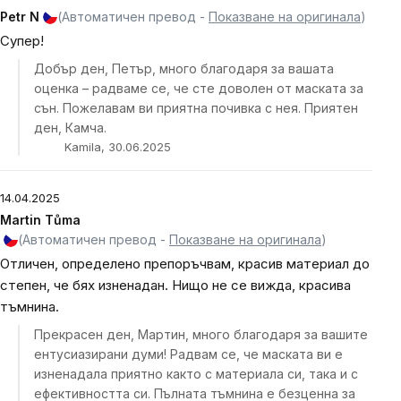
Petr N
(Автоматичен превод -
Показване на оригинала
)
Супер!
Добър ден, Петър, много благодаря за вашата
оценка – радваме се, че сте доволен от маската за
сън. Пожелавам ви приятна почивка с нея. Приятен
ден, Камча.
Kamila, 30.06.2025
14.04.2025
Martin Tůma
(Автоматичен превод -
Показване на оригинала
)
Отличен, определено препоръчвам, красив материал до
степен, че бях изненадан. Нищо не се вижда, красива
тъмнина.
Прекрасен ден, Мартин, много благодаря за вашите
ентусиазирани думи! Радвам се, че маската ви е
изненадала приятно както с материала си, така и с
ефективността си. Пълната тъмнина е безценна за