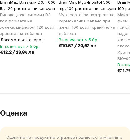
BrainMax Витамин D3, 4000
BrainMax Myo-Inositol 500
BrainMax B
IU, 120 растителни капсули
mg, 100 растителни капсули
100 растит
Висока доза витамин D3
Myo-inositol за подкрепа на
Мака за п
под формата на
хормоналния баланс при
физическо
холекалциферол, 120 дози,
жени, 100 дози, хранителна
психическ
хранителна добавка
добавка
издръжлив
Локомотивен апарат
В наличност > 5 бр.
жизненост
плодовитос
В наличност > 5 бр.
€10.57 / 20,67 лв
Хранителн
€12.2 / 23,86 лв
BIO-001 се
В наличнос
€11.79 / 2
Оценка
Оценките на продуктите отразяват единствено мненията