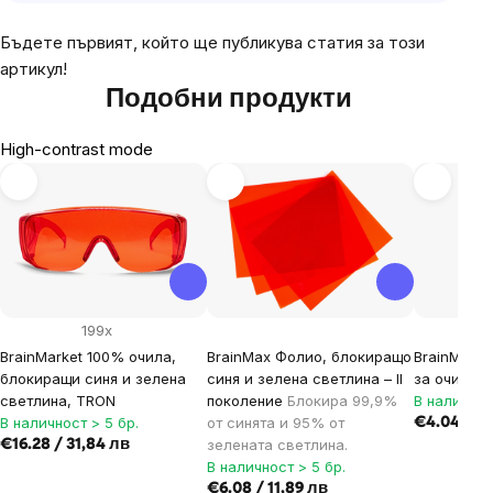
Бъдете първият, който ще публикува статия за този
артикул!
Подобни продукти
High-contrast mode
199x
BrainMarket 100% очила,
BrainMax Фолио, блокиращо
BrainMarke
блокиращи синя и зелена
синя и зелена светлина – II
за очила
светлина, TRON
поколение
Блокира 99,9%
В наличнос
В наличност > 5 бр.
от синята и 95% от
€4.04 / 7,
зелената светлина.
€16.28 / 31,84 лв
В наличност > 5 бр.
€6.08 / 11,89 лв