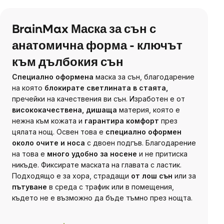
BrainMax Маска за сън с
анатомична форма - ключът
към дълбокия сън
Специално оформена
маска за сън, благодарение
на която
блокирате светлината в стаята,
пречейки на качествения ви сън. Изработен е от
висококачествена, дишаща
материя, която е
нежна към кожата и
гарантира комфорт
през
цялата нощ. Освен това е
специално оформен
около очите и носа
с двоен подгъв. Благодарение
на това е
много удобно за носене
и не притиска
никъде. Фиксирате маската на главата с ластик.
Подходящо е за хора, страдащи
от лош сън
или за
пътуване
в среда с трафик или в помещения,
където не е възможно да бъде тъмно през нощта.