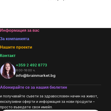
Footer
Информация за вас
За компанията
Нашите проекти
Контакт
+359 2 492 8773
8:00-16:00 ч.
info@brainmarket.bg
Абонирайте се за нашия бюлетин
и получавайте съвети за здравословен начин на живот,
ексклузивни оферти и информация за нови продукти –
просто въведете своя имейл.