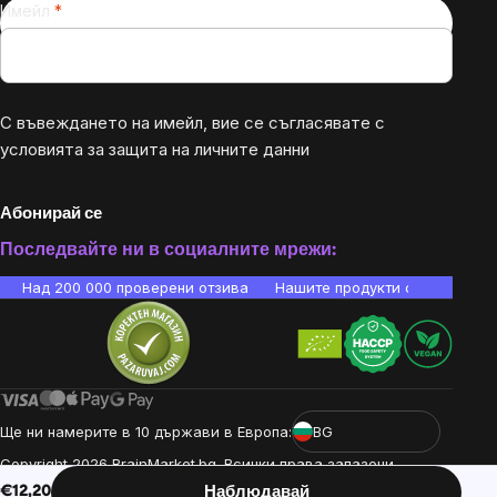
Имейл
С въвеждането на имейл, вие се съгласявате с
условията за защита на личните данни
Абонирай се
Последвайте ни в социалните мрежи:
Над 200 000 проверени отзива
Нашите продукти са лаборато
Ще ни намерите в 10 държави в Европа:
BG
Copyright
2026
BrainMarket.bg. Всички права запазени.
Политика за обработка на лични данни
Общи условия
Cookies
€12,20
Наблюдавай