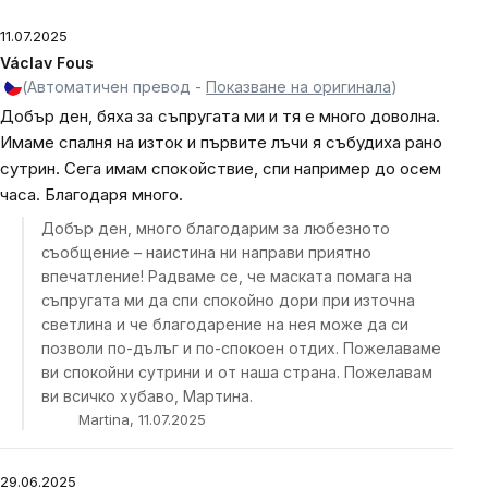
11.07.2025
Václav Fous
(Автоматичен превод -
Показване на оригинала
)
Добър ден, бяха за съпругата ми и тя е много доволна.
Имаме спалня на изток и първите лъчи я събудиха рано
сутрин. Сега имам спокойствие, спи например до осем
часа. Благодаря много.
Добър ден, много благодарим за любезното
съобщение – наистина ни направи приятно
впечатление! Радваме се, че маската помага на
съпругата ми да спи спокойно дори при източна
светлина и че благодарение на нея може да си
позволи по-дълъг и по-спокоен отдих. Пожелаваме
ви спокойни сутрини и от наша страна. Пожелавам
ви всичко хубаво, Мартина.
Martina, 11.07.2025
29.06.2025