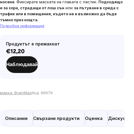
носене
. Фиксирате маската на главата с ластик.
Подходящо
е за хора, страдащи от лош сън
или
за пътуване в среда с
трафик или в помещения, където не е възможно да бъде
тъмно през нощта.
Подробна информация
Продуктът е премахнат
€12,20
Цена
за
Наблюдавай
мярка:
марка:
BrainMax
Код:
99979
Описание
Свързани продукти
Оценка
Дискусия