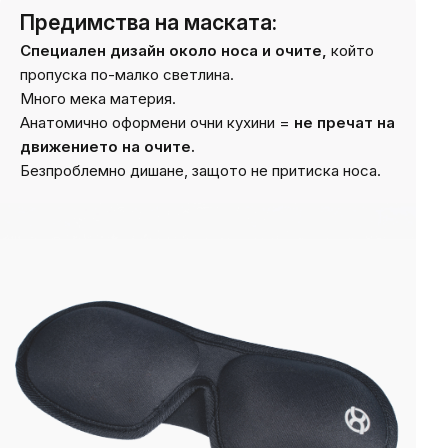
Предимства на маската:
Специален дизайн около носа и очите,
който
пропуска по-малко светлина.
Много мека материя.
Анатомично оформени очни кухини =
не пречат на
движението на очите.
Безпроблемно дишане, защото не притиска носа.