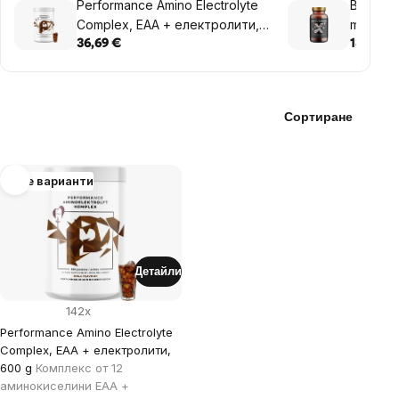
Performance Amino Electrolyte
BrainMax
Complex, EAA + електролити,
mg, 100
600 g
36,69 €
18,32 €
Сортиране
List
Още варианти
of
products
Детайли
142x
Performance Amino Electrolyte
Complex, EAA + електролити,
600 g
Комплекс от 12
аминокиселини EAA +