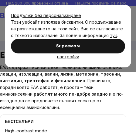
Прескочи
Над 200 000 проверени отзива
Нашите продукти са лаборато
към
Количка
Продължи без персонализиране
съдържанието
Този уебсайт използва бисквитки. С продължаване
на разглеждането на този сайт, Вие се съгласявате
с тяхното използване. За повече информация
тук
.
Диетични добавки
Аминокиселина
EAA
Sпpиeмaм
EAA
настройки
EAA съдържат всички девет есенциални аминокиселини:
левцин, изолевцин, валин, лизин, метионин, треонин,
хистидин, триптофан и фенилаланин
. Причината,
поради която EAA работят, е проста – тези
аминокиселини
работят много по-добре заедно
и е по-
изгодно да се предпочете пълният спектър от
есенциални аминокиселини.
БЕСТСЕЛЪРИ
High-contrast mode