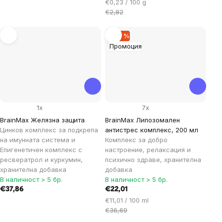
Цена
€0,23 / 100 g
за
€2,82
мярка:
–40 %
Промоция
1x
7x
BrainMax Желязна защита
BrainMax Липозомален
Цинков комплекс за подкрепа
антистрес комплекс, 200 мл
на имунната система и
Комплекс за добро
Епигенетичен комплекс с
настроение, релаксация и
ресвератрол и куркумин,
психично здраве, хранителна
хранителна добавка
добавка
В наличност > 5 бр.
В наличност > 5 бр.
€37,86
€22,01
Цена
€11,01 / 100 ml
за
€36,69
мярка: