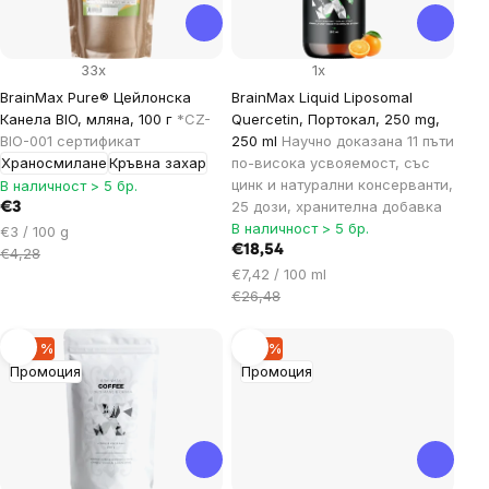
33x
1x
BrainMax Pure® Цейлонска
BrainMax Liquid Liposomal
Канела BIO, мляна, 100 г
*CZ-
Quercetin, Портокал, 250 mg,
BIO-001 сертификат
250 ml
Научно доказана 11 пъти
Храносмилане
Кръвна захар
по-висока усвояемост, със
цинк и натурални консерванти,
В наличност > 5 бр.
25 дози, хранителна добавка
€3
В наличност > 5 бр.
Цена
€3 / 100 g
€18,54
за
€4,28
Цена
мярка:
€7,42 / 100 ml
за
€26,48
мярка:
–20 %
–19 %
Промоция
Промоция