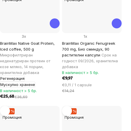
3x
1x
BrainMax Native Goat Protein,
BrainMax Organic Fenugreek
Iced coffee, 500 g
700 mg, Био сминдух, 90
Микрофилтриран
растителни капсули
Срок на
неденатуриран протеин от
годност 09/2026, хранителна
козе мляко, 14 порции,
добавка
хранителна добавка
В наличност > 5 бр.
Регенерация
€9,97
Мускулно хранене
Цена
€0,11 / 1 capsule
за
В наличност > 5 бр.
€14,24
мярка:
€25,68
€36,69
–20 %
–30 %
Промоция
Промоция