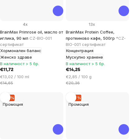
4x
13x
BrainMax Primrose oil, масло от
BrainMax Protein Coffee,
иглика, 90 мл
CZ-BIO-001
протеиново кафе, 500гр
*CZ-
сертификат
BIO-001 сертификат
Хормонален баланс
Концентрация
Женско здраве
Мускулно хранене
В наличност > 5 бр.
В наличност > 5 бр.
€11,72
€14,25
Цена
Цена
€13,02 / 100 ml
€2,85 / 100 g
за
за
€14,65
€20,36
мярка:
мярка:
–19 %
–20 %
Промоция
Промоция