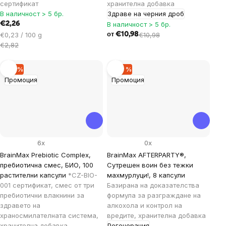
сертификат
хранителна добавка
В наличност > 5 бр.
Здраве на черния дроб
€2,26
В наличност > 5 бр.
Цена
€0,23 / 100 g
€10,98
€10,98
от
за
€2,82
мярка:
–19 %
–40 %
Промоция
Промоция
6x
0x
BrainMax Prebiotic Complex,
BrainMax AFTERPARTY®,
пребиотична смес, БИО, 100
Сутрешен воин без тежки
растителни капсули
*CZ-BIO-
махмурлуци!, 8 капсули
001 сертификат, смес от три
Базирана на доказателства
пребиотични влакнини за
формула за разграждане на
здравето на
алкохола и контрол на
храносмилателната система,
вредите, хранителна добавка
хранителна добавка
Регенерация