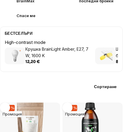
BrainMax
последни бройки
Спаси ме
БЕСТСЕЛЪРИ
High-contrast mode
Крушка BrainLight Amber, E27, 7
Щипки н
W, 1600 K
блокир
светли
12,20 €
8,12 €
Сортиране
List
–29 %
–29 %
Промоция
Промоция
of
products