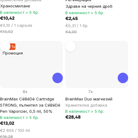
Храносмилане
Здраве на черния дроб
В наличност > 5 бр.
В наличност > 5 бр.
€10,42
€2,45
Цена
€0,10 / 1 capsule
Цена
€0,31 / 1 бр.
за
€13,02
за
€4,09
мярка:
мярка:
–20 %
Промоция
6x
7x
BrainMax CéBéDé Cartridge
BrainMax Duo магнезий
STRONG, пълнител за CéBéDé
Хранителна добавка
Pen Vaporizer, 0,5 ml, 50%
В наличност > 5 бр.
В наличност > 5 бр.
€28,48
€13,02
Цена
€2 604 / 100 ml
за
€16,28