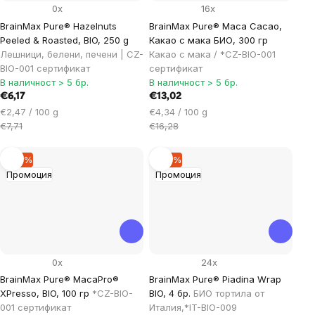
0x
16x
BrainMax Pure® Hazelnuts
BrainMax Pure® Maca Cacao,
Peeled & Roasted, BIO, 250 g
Какао с мака БИО, 300 гр
Лешници, белени, печени | CZ-
Какао с мака / *CZ-BIO-001
BIO-001 сертификат
сертификат
В наличност > 5 бр.
В наличност > 5 бр.
€6,17
€13,02
Цена
Цена
€2,47 / 100 g
€4,34 / 100 g
за
за
€7,71
€16,28
мярка:
мярка:
–19 %
–19 %
Промоция
Промоция
0x
24x
BrainMax Pure® MacaPro®
BrainMax Pure® Piadina Wrap
XPresso, BIO, 100 гр
*CZ-BIO-
BIO, 4 бр.
БИО тортила от
001 сертификат
Италия,*IT-BIO-009