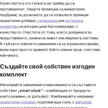
Качеството и отстъпката не трябва да си
противоречат. Нашите промоции са внимателно
подбрани, за да можете да си позволите премиум
хранителни добавки,
суперхрани
или
натурална
козметика
на изгодни цени без компромис с
качеството. Спестете от това, което допринася за
представянето, начина на живот или имунната система.
А тъй като повечето намаления са за ограничено време,
важи едно просто правило! Който кликне пръв, спестява
най-много.
Създайте свой собствен изгоден
комплект
Използвайте намаленията максимално и си съставете
собствен
„smart stack“
– комбинация от продукти,
които взаимно се допълват. Комбинирайте например
хранителни добавки
, подпомагащи съня, с
магнезий
,
адаптогени с витамини или продукти за енергия и