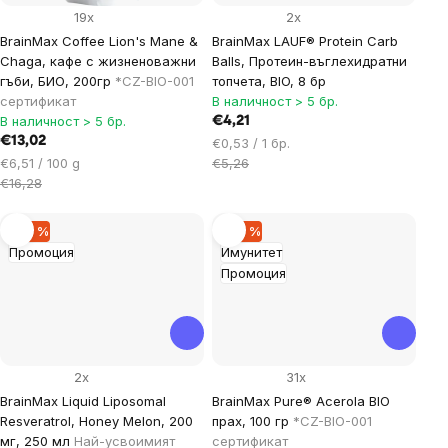
19x
2x
BrainMax Coffee Lion's Mane &
BrainMax LAUF® Protein Carb
Chaga, кафе с жизненоважни
Balls, Протеин-въглехидратни
гъби, БИО, 200гр
*CZ-BIO-001
топчета, BIO, 8 бр
сертификат
В наличност > 5 бр.
В наличност > 5 бр.
€4,21
€13,02
Цена
€0,53 / 1 бр.
Цена
за
€6,51 / 100 g
€5,26
за
мярка:
€16,28
мярка:
–30 %
–29 %
Промоция
Имунитет
Промоция
2x
31x
BrainMax Liquid Liposomal
BrainMax Pure® Acerola BIO
Resveratrol, Honey Melon, 200
прах, 100 гр
*CZ-BIO-001
мг, 250 мл
Най-усвоимият
сертификат