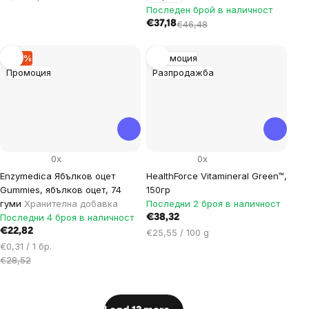
Последен брой в наличност
€37,18
€46,48
–19 %
Промоция
Промоция
Разпродажба
0x
0x
Enzymedica Ябълков оцет
HealthForce Vitamineral Green™,
Gummies, ябълков оцет, 74
150гр
гуми
Хранителна добавка
Последни 2 броя в наличност
Последни 4 броя в наличност
€38,32
€22,82
Цена
€25,55 / 100 g
Цена
за
€0,31 / 1 бр.
за
мярка:
€28,52
мярка:
Listing