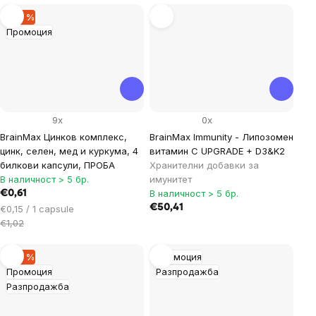
–40 %
Промоция
9x
0x
BrainMax Цинков комплекс,
BrainMax Immunity - Липозомен
цинк, селен, мед и куркума, 4
витамин C UPGRADE + D3&K2
билкови капсули, ПРОБА
Хранителни добавки за
В наличност > 5 бр.
имунитет
В наличност > 5 бр.
€0,61
Цена
€50,41
€0,15 / 1 capsule
за
€1,02
мярка:
–20 %
Промоция
Промоция
Разпродажба
Разпродажба