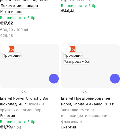
Локомотивен апарат
В наличност > 5 бр.
Кожа и коса
€46,41
В наличност > 5 бр.
€17,82
Цена
€30,20 / 100 ml
за
€26,48
мярка:
–20 %
–20 %
Промоция
Промоция
Разпродажба
0x
0x
Enervit Power Crunchy Bar,
Enervit Предтренировъчен
шоколад, 40 г
Вкусен и
Boost, Ягода и Ананас, 313 г
хрупкав енергиен бар
Уникална смес от
Енергия
въглехидрати и какаови
флаваноли
В наличност > 5 бр.
Енергия
€1,79
€2,24