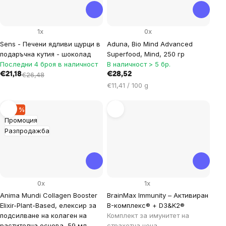
1x
0x
Sens - Печени ядливи щурци в
Aduna, Bio Mind Advanced
подаръчна кутия - шоколад
Superfood, Mind, 250 гр
Последни 4 броя в наличност
В наличност > 5 бр.
€21,18
€26,48
€28,52
Цена
€11,41 / 100 g
за
мярка:
–32 %
Промоция
Разпродажба
0x
1x
Anima Mundi Collagen Booster
BrainMax Immunity – Активиран
Elixir-Plant-Based, елексир за
B-комплекс® + D3&K2®
подсилване на колаген на
Комплект за имунитет на
растителна основа, 59 мл
страхотна цена