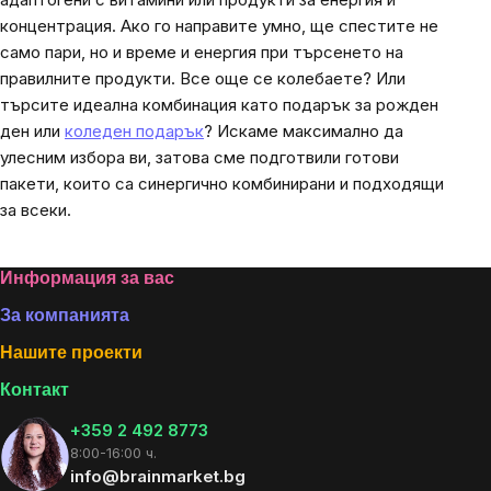
концентрация. Ако го направите умно, ще спестите не
само пари, но и време и енергия при търсенето на
правилните продукти. Все още се колебаете? Или
търсите идеална комбинация като подарък за рожден
ден или
коледен подарък
? Искаме максимално да
улесним избора ви, затова сме подготвили готови
пакети, които са синергично комбинирани и подходящи
за всеки.
Footer
Информация за вас
За компанията
Нашите проекти
Контакт
+359 2 492 8773
8:00-16:00 ч.
info@brainmarket.bg