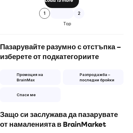
Load 13 more
controls
Pagination
1
2
Top
Пазарувайте разумно с отстъпка –
изберете от подкатегориите
Промоция на
Разпродажба –
BrainMax
последни бройки
Спаси ме
Защо си заслужава да пазарувате
от намаленията в BrainMarket