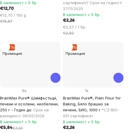
В наличност > 5 бр.
сертификат// Срок на годност:
27/11/2025
€12,70
В наличност > 5 бр.
Цена
€12,70 / 100 g
за
€2,26
€15,87
мярка:
Цена
€0,57 / 1 бр.
за
€2,82
мярка:
–20 %
–19 %
Промоция
Промоция
0x
1x
BrainMax Pure® Шамфъстъци,
BrainMax Pure®, Plain Flour for
печени и осолени, необелени,
Baking, Бяло брашно за
250 г - Годен до:
Срок на
печене, БИО, 1000 г
*CZ-BIO-
валидност: 09/05/2026
001 сертификат
В наличност > 5 бр.
В наличност > 5 бр.
€5,84
€7,30
€2,26