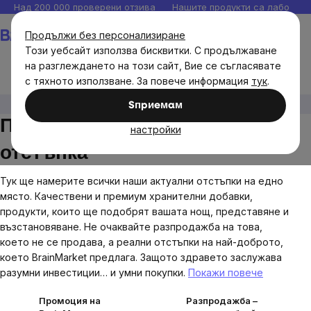
Прескочи
Над 200 000 проверени отзива
Нашите продукти са лаборато
към
Количка
Продължи без персонализиране
съдържанието
Този уебсайт използва бисквитки. С продължаване
на разглеждането на този сайт, Вие се съгласявате
с тяхното използване. За повече информация
тук
.
Акции
Sпpиeмaм
Пазарувайте разумно с
настройки
отстъпка
Тук ще намерите всички наши актуални отстъпки на едно
място. Качествени и премиум хранителни добавки,
продукти, които ще подобрят вашата нощ, представяне и
възстановяване. Не очаквайте разпродажба на това,
което не се продава, а реални отстъпки на най-доброто,
което BrainMarket предлага. Защото здравето заслужава
разумни инвестиции… и умни покупки.
Покажи повече
Промоция на
Разпродажба –