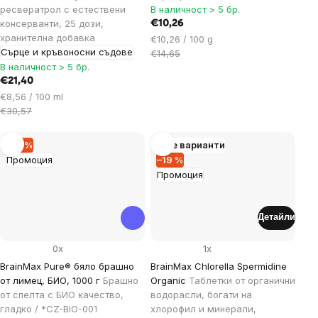
ресвератрол с естествени
В наличност > 5 бр.
консерванти, 25 дози,
€10,26
хранителна добавка
Цена
€10,26 / 100 g
Сърце и кръвоносни съдове
за
€14,65
В наличност > 5 бр.
мярка:
€21,40
Цена
€8,56 / 100 ml
за
€30,57
мярка:
–19 %
Още варианти
Промоция
–19 %
Промоция
Детайли
0x
1x
BrainMax Pure® бяло брашно
BrainMax Chlorella Spermidine
от лимец, БИО, 1000 г
Брашно
Organic
Таблетки от органични
от спелта с БИО качество,
водорасли, богати на
гладко / *CZ-BIO-001
хлорофил и минерали,