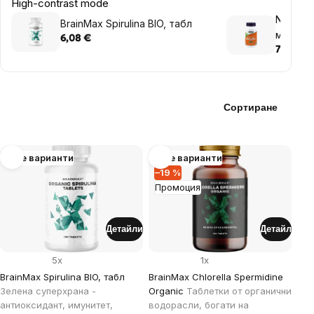
High-contrast mode
NOW Сп
BrainMax Spirulina BIO, табл
мг, 100
6,08 €
7,30 €
Сортиране
List
Още варианти
Още варианти
–19 %
of
Промоция
products
Детайли
Детайл
5x
1x
BrainMax Spirulina BIO, табл
BrainMax Chlorella Spermidine
Зелена суперхрана -
Organic
Таблетки от органични
антиоксидант, имунитет,
водорасли, богати на