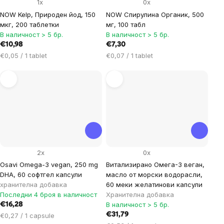
1x
0x
NOW Kelp, Природен йод, 150
NOW Спирулина Органик, 500
мкг, 200 таблетки
мг, 100 табл
В наличност > 5 бр.
В наличност > 5 бр.
€10,98
€7,30
Цена
Цена
€0,05 / 1 tablet
€0,07 / 1 tablet
за
за
мярка:
мярка:
2x
0x
Osavi Omega-3 vegan, 250 mg
Витализирано Омега-3 веган,
DHA, 60 софтгел капсули
масло от морски водорасли,
хранителна добавка
60 меки желатинови капсули
Последни 4 броя в наличност
Хранителна добавка
В наличност > 5 бр.
€16,28
Цена
€31,79
€0,27 / 1 capsule