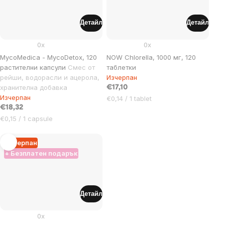
Детайл
Детайл
0x
0x
MycoMedica - MycoDetox, 120
NOW Chlorella, 1000 мг, 120
растителни капсули
Смес от
таблетки
рейши, водорасли и ацерола,
Изчерпан
хранителна добавка
€17,10
Изчерпан
Цена
€0,14 / 1 tablet
€18,32
за
Цена
мярка:
€0,15 / 1 capsule
за
мярка:
Изчерпан
+ Безплатен подарък
Детайл
0x