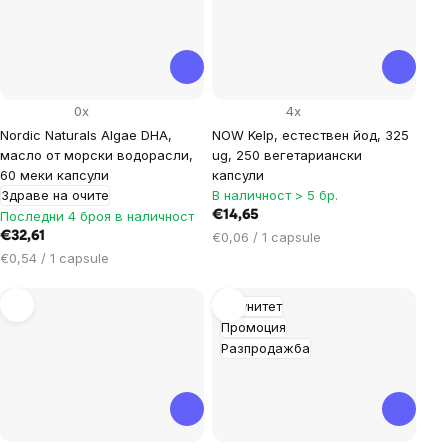
0x
4x
Nordic Naturals Algae DHA,
NOW Kelp, естествен йод, 325
масло от морски водорасли,
ug, 250 вегетариански
60 меки капсули
капсули
Здраве на очите
В наличност > 5 бр.
Последни 4 броя в наличност
€14,65
Цена
€32,61
€0,06 / 1 capsule
за
Цена
€0,54 / 1 capsule
мярка:
за
мярка:
Имунитет
Промоция
Разпродажба