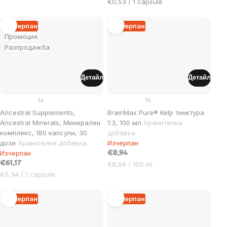
за
Цена
€0,53 / 1 capsule
мярка:
за
мярка:
Изчерпан
Изчерпан
Промоция
Разпродажба
Детайл
Детайл
1x
1x
Ancestral Supplements,
BrainMax Pure® Kelp тинктура
Ancestral Minerals, Минерален
1:3, 100 мл
Хранителна
комплекс, 180 капсули, 30
добавка
дози
Хранителна добавка
Изчерпан
Изчерпан
€8,94
€61,17
Цена
€8,94 / 100 ml
Цена
за
€0,34 / 1 capsule
за
мярка:
мярка:
Изчерпан
Изчерпан