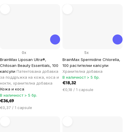
за
мярка:
0x
5x
BrainMax Liposan Ultra®,
BrainMax Spermidine Chlorella,
Chitosan Beauty Essentials, 100
100 растителни капсули
капсули
Патентована добавка
Хранителна добавка
за поддръжка на кожа, коса и
В наличност > 5 бр.
нокти, хранителна добавка
€18,32
Кожа и коса
Цена
€0,18 / 1 capsule
В наличност > 5 бр.
за
мярка:
€36,69
Цена
€0,37 / 1 capsule
за
мярка: