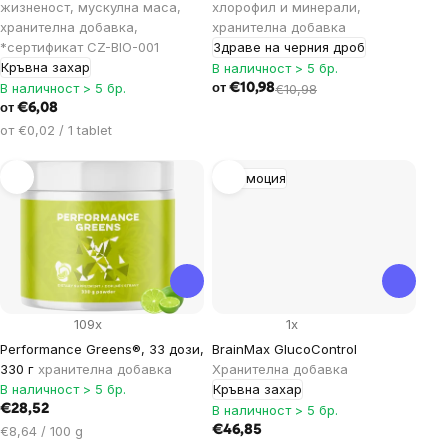
жизненост, мускулна маса,
хлорофил и минерали,
хранителна добавка,
хранителна добавка
*сертификат CZ-BIO-001
Здраве на черния дроб
Кръвна захар
В наличност > 5 бр.
В наличност > 5 бр.
€10,98
€10,98
от
€6,08
от
Цена
от €0,02 / 1 tablet
за
мярка:
Промоция
109x
1x
Performance Greens®, 33 дози,
BrainMax GlucoControl
330 г
хранителна добавка
Хранителна добавка
В наличност > 5 бр.
Кръвна захар
€28,52
В наличност > 5 бр.
Цена
€8,64 / 100 g
€46,85