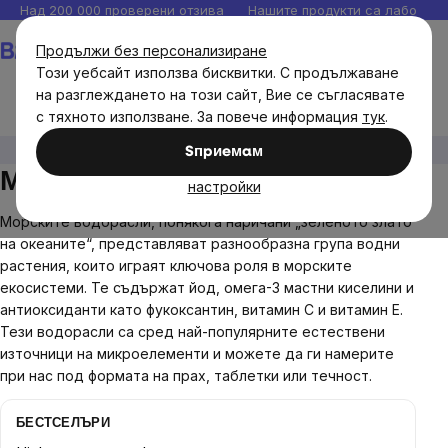
Прескочи
Над 200 000 проверени отзива
Нашите продукти са лаборато
към
Количка
Продължи без персонализиране
съдържанието
Този уебсайт използва бисквитки. С продължаване
на разглеждането на този сайт, Вие се съгласявате
с тяхното използване. За повече информация
тук
.
Диетични добавки
Морски водорасли
Sпpиeмaм
Морски водорасли
настройки
Морските водорасли, понякога наричани „зеленото злато
на океаните“, представляват разнообразна група водни
растения, които играят ключова роля в морските
екосистеми. Те съдържат йод, омега-3 мастни киселини и
антиоксиданти като фукоксантин, витамин C и витамин E.
Тези водорасли са сред най-популярните естествени
източници на микроелементи и можете да ги намерите
при нас под формата на прах, таблетки или течност.
БЕСТСЕЛЪРИ