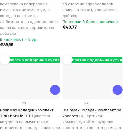
Комплексна подкрепа на
за старт на здравословен
имунната система в умно
начин на живот, хранителна
коледно пакетче за
добавка
любителите на здравословен
Последни 3 броя в наличност
начин на живот, хранителна
€40,77
добавка
В наличност > 5 бр.
€39,95
Безплатна подаръчна кутия
Безплатна подаръчна кутия
2x
2x
BrainMax Коледен комплект
BrainMax Коледен комплект за
TRIO ИМУНИТЕТ
Цялостна
красота
Синергичен
подкрепа на имунитета в
комплекс, който подкрепя
интелигентен коледен пакет за
красотата на жената на всяка