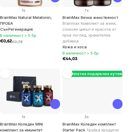
1x
7x
BrainMax Natural Melatonin,
BrainMax Вечна женственост
ПРОБА
Brainmax Комплект за жени,
Сън
Регенерация
спокоен цикъл и красота от
пръв поглед, хранителна
В наличност > 5 бр.
добавка
€0,62
€0,78
Кожа и коса
В наличност > 5 бр.
€44,03
Безплатна подаръчна кутия
1x
3x
BrainMax Коледен MINI
BrainMax Коледен комплект
комплект за имунитет
Starter Pack
Тройка продукти