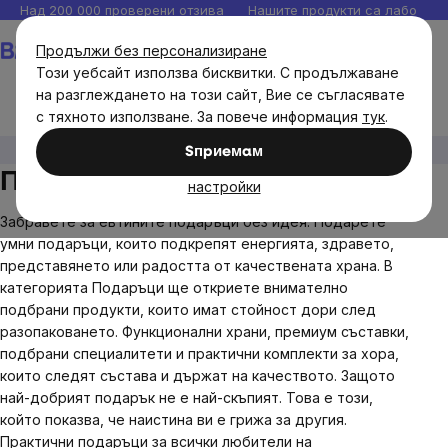
Прескочи
Над 200 000 проверени отзива
Нашите продукти са лаборато
към
Количка
Продължи без персонализиране
съдържанието
Този уебсайт използва бисквитки. С продължаване
на разглеждането на този сайт, Вие се съгласявате
с тяхното използване. За повече информация
тук
.
Подаръци
Sпpиeмaм
Подаръци
настройки
Забравете за евтините подаръци без идея. Подарете
умни подаръци, които подкрепят енергията, здравето,
представянето или радостта от качествената храна. В
категорията Подаръци ще откриете внимателно
подбрани продукти, които имат стойност дори след
разопаковането. Функционални храни, премиум съставки,
подбрани специалитети и практични комплекти за хора,
които следят състава и държат на качеството. Защото
най-добрият подарък не е най-скъпият. Това е този,
който показва, че наистина ви е грижа за другия.
Практични подаръци за всички любители на