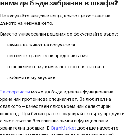
няма да бъде забравен в шкафа?
Не купувайте ненужни неща, които ще останат на
дъното на чекмеджето.
Вместо универсални решения се фокусирайте върху:
начина на живот на получателя
неговите хранителни предпочитания
отношението му към качеството и състава
любимите му вкусове
За спортисти
може да бъде идеална функционална
храна или протеинова специалитет. За любител на
сладкото – качествен ядков крем или селектиран
шоколад. При биоакера се фокусирайте върху продукти
с чист състав без излишна химия и функционални
хранителни добавки. В
BrainMarket
дори ще намерите