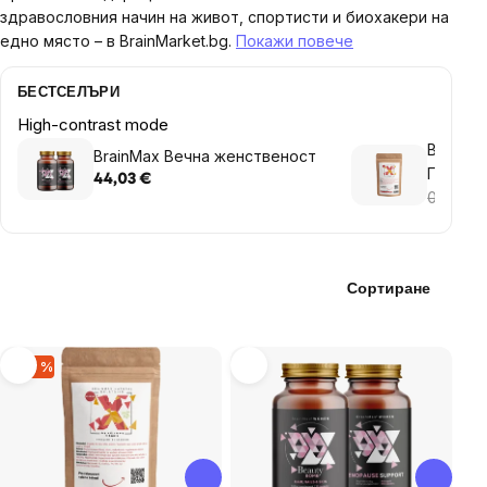
здравословния начин на живот, спортисти и биохакери на
едно място – в BrainMarket.bg.
Покажи повече
БЕСТСЕЛЪРИ
High-contrast mode
BrainMax
BrainMax Вечна женственост
ПРОБА
44,03 €
0,78 €
0
Сортиране
List
–20 %
of
products