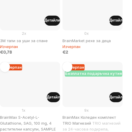
Детайли
Детайл
2x
0x
3M тапи за уши за спане
BrainMarket pexe за деца
Изчерпан
Изчерпан
€0,78
€2
Изчерпан
Изчерпан
Безплатна подаръчна кутия
Детайл
Детайл
1x
9x
BrainMax S-Acetyl-L-
BrainMax Коледен комплект
Glutathione, SAG, 100 mg, 4
TRIO Магнезий
TRIO магнезий
растителни капсули, SAMPLE
за 24-часова подкрепа,