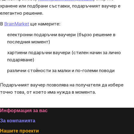
хранене или подбрани съставки, подаръчният ваучер е
елегантно решение.
В
BrainMarket
ще намерите:
електронни подаръчни ваучери (бързо решение в
последния момент)
хартиени подаръчни ваучери (стилен начин за лично
подаряване)
различни стойности за малки и по-големи поводи
Подаръчният ваучер позволява на получателя да избере
точно това, от което има нужда в момента.
Footer
Информация за вас
За компанията
Нашите проекти