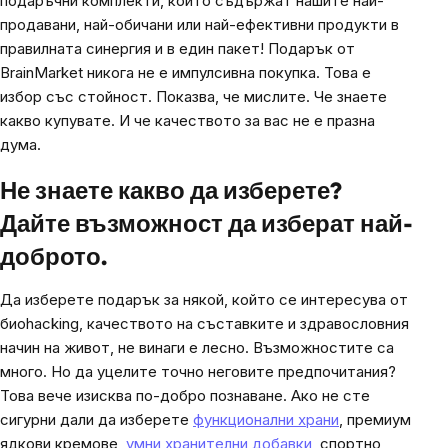
подаръчни комплекти, които съдържат нашите най-
продавани, най-обичани или най-ефективни продукти в
правилната синергия и в един пакет! Подарък от
BrainMarket никога не е импулсивна покупка. Това е
избор със стойност. Показва, че мислите. Че знаете
какво купувате. И че качеството за вас не е празна
дума.
Не знаете какво да изберете?
Дайте възможност да изберат най-
доброто.
Да изберете подарък за някой, който се интересува от
биоhacking, качеството на съставките и здравословния
начин на живот, не винаги е лесно. Възможностите са
много. Но да уцелите точно неговите предпочитания?
Това вече изисква по-добро познаване. Ако не сте
сигурни дали да изберете
функционални храни
, премиум
ядкови кремове,
умни хранителни добавки
, спортно