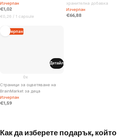
Изчерпан
хранителна добавка
Изчерпан
€1,02
Цена
€66,88
€0,26 / 1 capsule
за
мярка:
Изчерпан
Детайл
0x
Страници за оцветяване на
BrainMarket за деца
Изчерпан
€1,59
Listing
controls
Как да изберете подарък, който