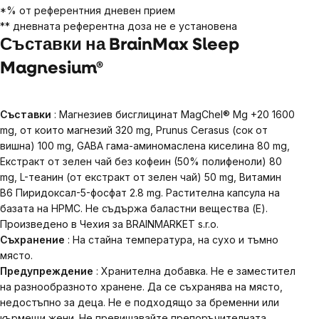
*% от референтния дневен прием
** дневната референтна доза не е установена
Съставки на BrainMax Sleep
Magnesium®
Съставки
: Магнезиев бисглицинат MagChel® Mg +20 1600
mg, от които магнезий 320 mg, Prunus Cerasus (сок от
вишна) 100 mg, GABA гама-аминомаслена киселина 80 mg,
Екстракт от зелен чай без кофеин (50% полифеноли) 80
mg, L-теанин (от екстракт от зелен чай) 50 mg, Витамин
B6 Пиридоксал-5-фосфат 2.8 mg. Растителна капсула на
базата на HPMC. Не съдържа баластни вещества (E).
Произведено в Чехия за BRAINMARKET s.r.o.
Съхранение
: На стайна температура, на сухо и тъмно
място.
Предупреждение
: Хранителна добавка. Не е заместител
на разнообразното хранене. Да се ​​съхранява на място,
недостъпно за деца. Не е подходящо за бременни или
кърмещи жени. Не превишавайте препоръчителната