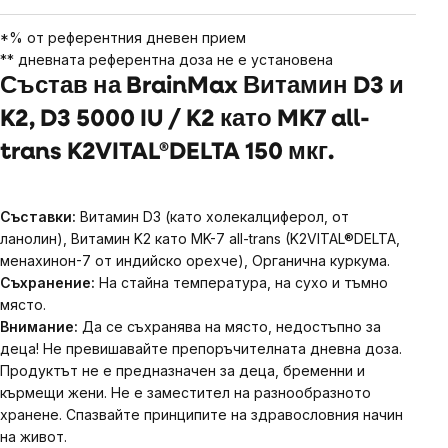
*% от референтния дневен прием
** дневната референтна доза не е установена
Състав на BrainMax Витамин D3 и
K2, D3 5000 IU / K2 като MK7 all-
trans K2VITAL®DELTA 150 мкг.
Съставки:
Витамин D3 (като холекалциферол, от
ланолин), Витамин K2 като MK-7 all-trans (K2VITAL®DELTA,
менахинон-7 от индийско орехче), Органична куркума.
Съхранение:
На стайна температура, на сухо и тъмно
място.
Внимание:
Да се ​​съхранява на място, недостъпно за
деца! Не превишавайте препоръчителната дневна доза.
Продуктът не е предназначен за деца, бременни и
кърмещи жени. Не е заместител на разнообразното
хранене. Спазвайте принципите на здравословния начин
на живот.