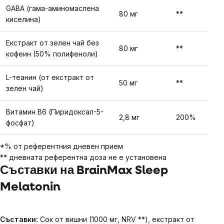
GABA (гама-аминомаслена
80 мг
**
киселина)
Екстракт от зелен чай без
80 мг
**
кофеин (50% полифеноли)
L-теанин (от екстракт от
50 мг
**
зелен чай)
Витамин B6 (Пиридоксал-5-
2,8 мг
200%
фосфат)
*% от референтния дневен прием
** дневната референтна доза не е установена
Съставки на BrainMax Sleep
Melatonin
Съставки:
Сок от вишни (1000 мг, NRV **), екстракт от