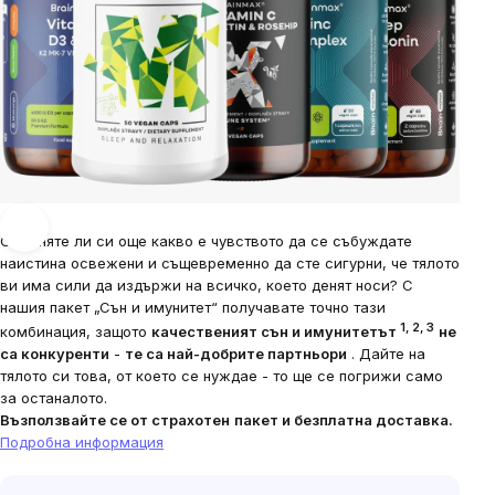
Спомняте ли си още какво е чувството да се събуждате
наистина освежени и същевременно да сте сигурни, че тялото
ви има сили да издържи на всичко, което денят носи? С
нашия пакет „Сън и имунитет“ получавате точно тази
1, 2, 3
комбинация, защото
качественият сън и имунитетът
не
са конкуренти
-
те са най-добрите партньори
. Дайте на
тялото си това, от което се нуждае - то ще се погрижи само
за останалото.
Възползвайте се от страхотен
пакет и безплатна доставка.
Подробна информация