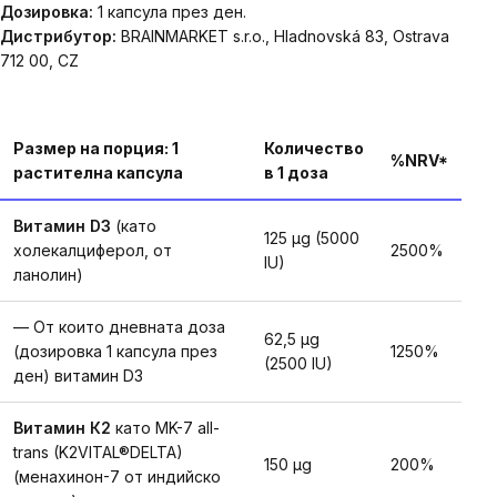
Дозировка:
1 капсула през ден.
Дистрибутор:
BRAINMARKET s.r.o., Hladnovská 83, Ostrava
712 00, CZ
Размер на порция: 1
Количество
%NRV*
растителна капсула
в 1 доза
Витамин D3
(като
125 µg (5000
холекалциферол, от
2500%
IU)
ланолин)
— От които дневната доза
62,5 µg
(дозировка 1 капсула през
1250%
(2500 IU)
ден) витамин D3
Витамин К2
като MK-7 all-
trans (K2VITAL®DELTA)
150 µg
200%
(менахинон-7 от индийско