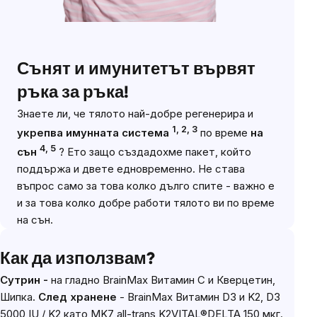
Сънят и имунитетът вървят
ръка за ръка!
Знаете ли, че тялото най-добре регенерира и
1, 2, 3
укрепва имунната система
по време
на
4, 5
сън
? Ето защо създадохме пакет, който
поддържа и двете едновременно. Не става
въпрос само за това колко дълго спите - важно е
и за това колко добре работи тялото ви по време
на сън.
Как да използвам?
Сутрин -
на гладно BrainMax Витамин C и Кверцетин,
Шипка.
След хранене
- BrainMax Витамин D3 и K2, D3
5000 IU / K2 като MK7 all-trans K2VITAL®DELTA 150 мкг.