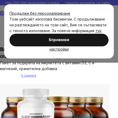
Прескочи
Над 200 000 проверени отзива
Нашите продукти са лаборато
към
Количка
Продължи без персонализиране
съдържанието
Този уебсайт използва бисквитки. С продължаване
на разглеждането на този сайт, Вие се съгласявате
с тяхното използване. За повече информация
тук
.
Изгодни пакети
Изгодни пакети с хранителни добавки
Sпpиeмaм
настройки
BrainMax 2в1: Сън и имунитет, страхотна
опаковка + безплатна доставка
Пакет за подкрепа на имунитета с витамин D3, C и
магнезий, хранителна добавка
0 оценка