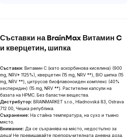
Съставки на BrainMax Витамин C
и кверцетин, шипка
Съставки:
Витамин C (като аскорбинова киселина) (900
mg, NRV* 1125%), кверцетин (15 mg, NRV **), BIO шипка (15
mg, NRV **), цитрусов биофлавоноиден комплекс (40%
хесперидин) (15 mg, NRV **). Растителни капсули на
базата на HPMC. Без баластни вещества.
Дистрибутор:
BRAINMARKET s.r.o., Hladnovská 83, Ostrava
712 00, Чешка република.
Съхранение:
На стайна температура, на сухо и тъмно
място.
Внимание:
Да се ​​съхранява на място, недостъпно за
деца! Не превишавайте препоръчителната дневна доза.