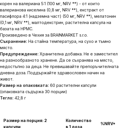
корен на валериана 5:1 (100 мг, NRV **) - от които
валерианова киселина (0,8 мг, NRV **), екстракт от
пасифлора 4:1 (надземна част) (50 мг, NRV **), мелатонин
(0,1 мг, NRV **), малтодекстрин, растителна капсула на
базата на HPMC.
Произведено в Чехия за BRAINMARKET s.r.o.
Съхранение:
На стайна температура, на сухо и тъмно
място.
Предупреждение:
Хранителна добавка. Не е заместител
на разнообразното хранене. Да се ​​съхранява на място,
недостъпно за деца. Не превишавайте препоръчителната
дневна доза. Поддържайте здравословен начин на
живот.
Размер на опаковката:
60 ​​растителни капсули
(опаковката съдържа 30 порции)
Тегло:
42,8 г
Размер на порция: 2
Количество
%NRV*
капсули
в 1 доза