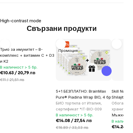
High-contrast mode
Свързани продукти
-3 %
-17 %
Трио за имунитет – B-
Промоция
комплекс + витамин C + D3
и K2
В наличност > 5 бр.
€10.63 / 20,79 лв
€11 / 21,51 лв
5+1 БЕЗПЛАТНО: BrainMax
Skill Nutrit
Pure® Piadina Wrap BIO, 4 бр
Shilajit, 60
БИО тортила от Италия,
Обогатено 
сертификат *IT-BIO-009
хранителн
В наличност > 5 бр.
Мъжко зд
€14.08 / 27,54 лв
В наличнос
€16.89 / 33,03 лв
€14.24 / 2