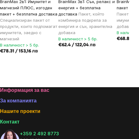
BrainMax 2в1: Имунитет и
BrainMax 3в1: Сън, релакс и
BrainMax I
магнезий ПЛЮС, изгоден
енергия + безплатна
пакет + бе
пакет + безплатна доставка
доставка
Пакет, който
Пакет „Три
Специализиран пакет от
комбинира подкрепа за
имунитета“
продукти, които подпомагат
енергия и сън, хранителна
добавка
имунитета, заедно с
добавка
В наличнос
магнезий
В наличност > 5 бр.
€68.84 / 
В наличност > 5 бр.
€62.4 / 122,04 лв
€78.31 / 153,16 лв
Footer
Информация за вас
За компанията
Нашите проекти
Контакт
+359 2 492 8773