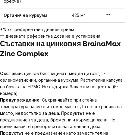
орехче)
Органична куркума
425 мг
**
*% от референтния дневен прием
** дневната референтна доза не е установена
Съставки на цинковия BrainaMax
Zinc Complex
Съставки:
цинков бисглицинат, меден цитрат, L-
селенометионин, органична куркума. Растителна капсула
на базата на HPMC. Не съдържа баластни вещества (E-
номера).
Предупреждение:
Съхранявайте при стайна
температура на сухо и тъмно място. Да се ​​съхранява на
място, недостъпно за деца. Продуктът не е
предназначен за деца, бременни и кърмещи жени. Не
превишавайте препоръчителната дневна доза.
Продуктът не е предназначен като заместител на