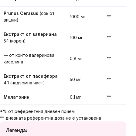
Prunus Cerasus
(сок от
1000 мг
**
вишни)
Екстракт от валериана
100 мг
**
5:1 (корен)
— от които валеринова
0,8 мг
**
киселина
Екстракт от пасифлора
50 мг
**
4:1 (надземна част)
Мелатонин
0,1 мг
**
*% от референтния дневен прием
** дневната референтна доза не е установена
Легенда: