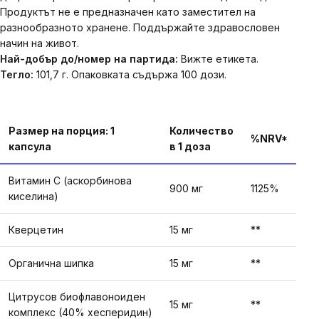
Продуктът не е предназначен като заместител на
разнообразното хранене. Поддържайте здравословен
начин на живот.
Най-добър до/номер на партида:
Вижте етикета.
Тегло:
101,7 г. Опаковката съдържа 100 дози.
Размер на порция: 1
Количество
%NRV*
капсула
в 1 доза
Витамин С (аскорбинова
900 мг
1125%
киселина)
Кверцетин
15 мг
**
Органична шипка
15 мг
**
Цитрусов биофлавоноиден
15 мг
**
комплекс (40% хесперидин)