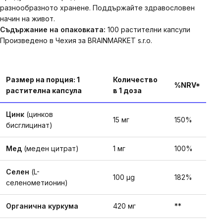
разнообразното хранене. Поддържайте здравословен
начин на живот.
Съдържание на опаковката:
100 растителни капсули
Произведено в Чехия за BRAINMARKET s.r.o.
Размер на порция: 1
Количество
%NRV*
растителна капсула
в 1 доза
Цинк
(цинков
15 мг
150%
бисглицинат)
Мед
(меден цитрат)
1 мг
100%
Селен
(L-
100 µg
182%
селенометионин)
Органична куркума
420 мг
**