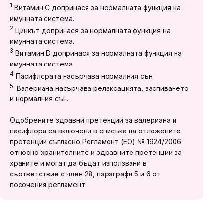
1
Витамин C допринася за нормалната функция на
имунната система.
2
Цинкът допринася за нормалната функция на
имунната система.
3
Витамин D допринася за нормалната функция на
имунната система
4
Пасифлората насърчава нормалния сън.
5.
Валериана насърчава релаксацията, заспиването
и нормалния сън.
Одобрените здравни претенции за валериана и
пасифлора са включени в списъка на отложените
претенции съгласно Регламент (ЕО) № 1924/2006
относно хранителните и здравните претенции за
храните и могат да бъдат използвани в
съответствие с член 28, параграфи 5 и 6 от
посочения регламент.