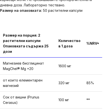
дневна доза. Лабораторно тествано.
Размер на опаковката:
50 растителни капсули
Размер на порция: 2
растителни капсули
Количество
%NRV*
Опаковката съдържа 25
в 1 доза
дози
Магнезиев бисглицинат
1600 мг
MagChel® Mg +20
от които елементарен
320 мг
85%
магнезий
Сок от вишни (Prunus
100 мг
**
Cerasus)