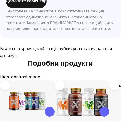
Добавете коментар
Текстовете на клиентите в консултативната секция
отразяват единствено мненията и становищата на
клиентите. Компанията BRAINMARKET s.r.o. не одобрява и
не проверява предварително текстовете на клиентите.
Бъдете първият, който ще публикува статия за този
артикул!
Подобни продукти
High-contrast mode
Промоци