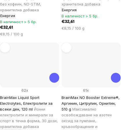
без кофеин, NO-STIM,
хранителна добавка
хранителна добавка
Енергия
Енергия
В наличност > 5 бр.
В наличност > 5 бр.
€32,61
€32,61
Цена
€8,15 / 100 g
Цена
за
€8,15 / 100 g
за
мярка:
мярка:
62x
61x
BrainMax Liquid Sport
BrainMax NO Booster Extreme®,
Electrolytes, Електролити за
Аргинин, Цитрулин, Орнитин,
всеки ден, 120 ml
Йонни
510 g
Максимално
електролити и минерали за
освобождаване на азотен
спорт в течна форма, 30 дози,
оксид за пумпане,
хранителна добавка
кръвообращение и