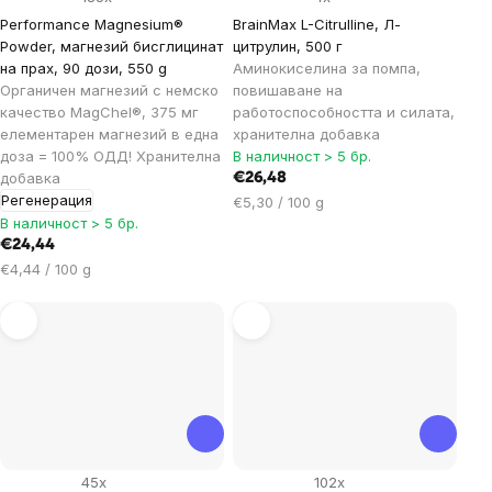
Performance Magnesium®
BrainMax L-Citrulline, Л-
Powder, магнезий бисглицинат
цитрулин, 500 г
на прах, 90 дози, 550 g
Аминокиселина за помпа,
Органичен магнезий с немско
повишаване на
качество MagChel®, 375 мг
работоспособността и силата,
елементарен магнезий в една
хранителна добавка
доза = 100% ОДД! Хранителна
В наличност > 5 бр.
добавка
€26,48
Регенерация
Цена
€5,30 / 100 g
В наличност > 5 бр.
за
мярка:
€24,44
Цена
€4,44 / 100 g
за
мярка:
45x
102x