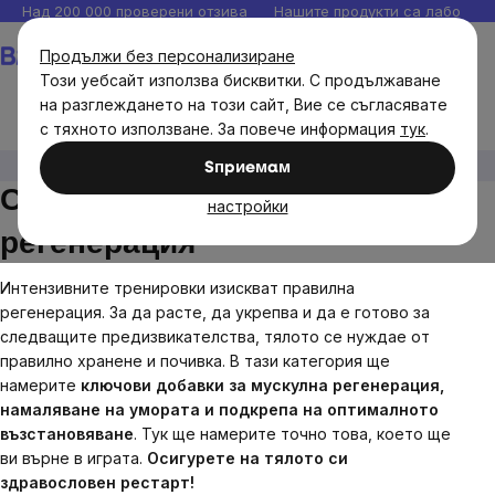
Прескочи
Над 200 000 проверени отзива
Нашите продукти са лаборато
към
Количка
Продължи без персонализиране
съдържанието
Този уебсайт използва бисквитки. С продължаване
на разглеждането на този сайт, Вие се съгласявате
с тяхното използване. За повече информация
тук
.
Мъже
Спортни постижения и регенерация
Sпpиeмaм
Спортни постижения и
настройки
регенерация
Интензивните тренировки изискват правилна
регенерация. За да расте, да укрепва и да е готово за
следващите предизвикателства, тялото се нуждае от
правилно хранене и почивка. В тази категория ще
намерите
ключови добавки за мускулна регенерация,
намаляване на умората и подкрепа на оптималното
възстановяване
. Тук ще намерите точно това, което ще
ви върне в играта.
Осигурете на тялото си
здравословен рестарт!