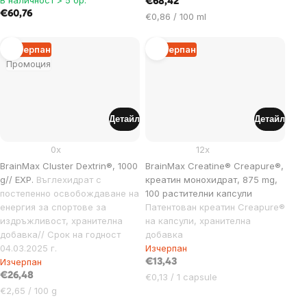
€68,42
€60,76
Цена
€0,86 / 100 ml
за
мярка:
Изчерпан
Изчерпан
Промоция
Детайл
Детайл
0x
12x
BrainMax Cluster Dextrin®, 1000
BrainMax Creatine® Creapure®,
g// EXP.
Въглехидрат с
креатин монохидрат, 875 mg,
постепенно освобождаване на
100 растителни капсули
енергия за спортове за
Патентован креатин Creapure®
издръжливост, хранителна
на капсули, хранителна
добавка// Срок на годност
добавка
04.03.2025 г.
Изчерпан
Изчерпан
€13,43
€26,48
Цена
€0,13 / 1 capsule
Цена
за
€2,65 / 100 g
за
мярка: