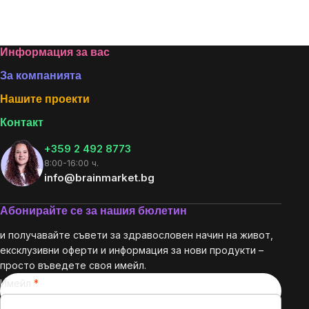
мярка:
Listing
controls
Footer
Информация за вас
За компанията
Нашите проекти
Контакт
+359 2 492 8773
8:00-16:00 ч.
info@brainmarket.bg
Абонирайте се за нашия бюлетин
и получавайте съвети за здравословен начин на живот,
ексклузивни оферти и информация за нови продукти –
просто въведете своя имейл.
Имейл