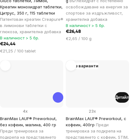
Gluco таблетки, Лимон,
g
Въглехидрат с постепенно
Креатин монохидрат таблетки,
освобождаване на енергия за
Цитрус, 350 г, 115 таблетки
спортове за издръжливост,
Патентован креатин Creapure®
хранителна добавка
в лимонови таблетки с
В наличност > 5 бр.
глюкоза, хранителна добавка
€26,48
В наличност > 5 бр.
Цена
€2,65 / 100 g
€24,44
за
Цена
мярка:
€21,25 / 100 tablet
за
мярка:
Още варианти
Детайл
4x
23x
BrainMax LAUF® Preworkout,
BrainMax LAUF® Preworkout, с
без кофеин, малина, 400 гр
кофеин, 400гр
Преди
Преди тренировка за
тренировка за подкрепа на
подкрепа на представянето
представянето с кофеин, STIM,