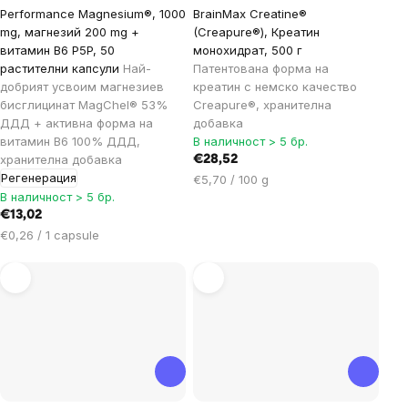
Performance Magnesium®, 1000
BrainMax Creatine®
mg, магнезий 200 mg +
(Creapure®), Креатин
витамин B6 P5P, 50
монохидрат, 500 г
растителни капсули
Най-
Патентована форма на
добрият усвоим магнезиев
креатин с немско качество
бисглицинат MagChel® 53%
Creapure®, хранителна
ДДД + активна форма на
добавка
витамин B6 100% ДДД,
В наличност > 5 бр.
хранителна добавка
€28,52
Регенерация
Цена
€5,70 / 100 g
В наличност > 5 бр.
за
мярка:
€13,02
Цена
€0,26 / 1 capsule
за
мярка: