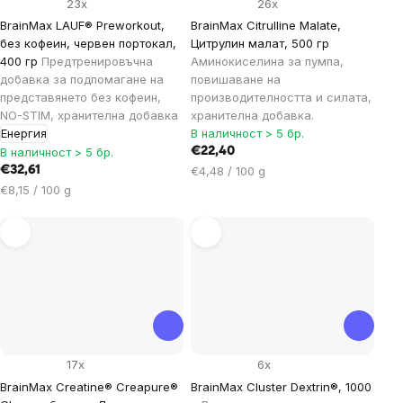
23x
26x
BrainMax LAUF® Preworkout,
BrainMax Citrulline Malate,
без кофеин, червен портокал,
Цитрулин малат, 500 гр
400 гр
Предтренировъчна
Аминокиселина за пумпа,
добавка за подпомагане на
повишаване на
представянето без кофеин,
производителността и силата,
NO-STIM, хранителна добавка
хранителна добавка.
Енергия
В наличност > 5 бр.
В наличност > 5 бр.
€22,40
Цена
€32,61
€4,48 / 100 g
за
Цена
€8,15 / 100 g
мярка:
за
мярка:
17x
6x
BrainMax Creatine® Creapure®
BrainMax Cluster Dextrin®, 1000