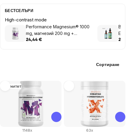
БЕСТСЕЛЪРИ
High-contrast mode
Performance Magnesium® 1000
BrainMa
mg, магнезий 200 mg +
Electro
витамин B6 P5P, 100 веган
всеки д
24,44 €
20,36 €
капсули
Сортиране
List
Имунитет
of
products
1148x
63x