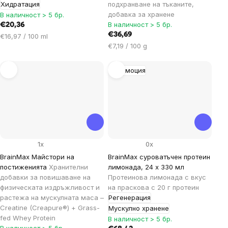
Хидратация
подхранване на тъканите,
добавка за хранене
В наличност > 5 бр.
В наличност > 5 бр.
€20,36
€36,69
Цена
€16,97 / 100 ml
Цена
за
€7,19 / 100 g
за
мярка:
мярка:
Промоция
1x
0x
BrainMax Майстори на
BrainMax суроватъчен протеин
постиженията
Хранителни
лимонада, 24 x 330 мл
добавки за повишаване на
Протеинова лимонада с вкус
физическата издръжливост и
на праскова с 20 г протеин
растежа на мускулната маса –
Регенерация
Creatine (Creapure®) + Grass-
Мускулно хранене
fed Whey Protein
В наличност > 5 бр.
В наличност > 5 бр.