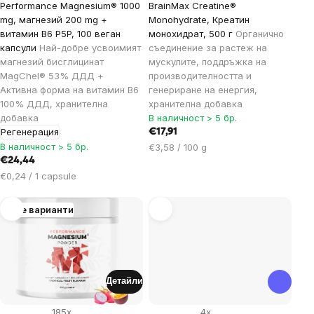
Performance Magnesium® 1000
BrainMax Creatine®
mg, магнезий 200 mg +
Monohydrate, Креатин
витамин B6 P5P, 100 веган
монохидрат, 500 г
Органично
капсули
Най-добре усвоимият
съединение за растеж на
магнезий бисглицинат
мускулите, поддръжка на
MagChel® 53% ДДД +
производителността и
Активна форма на витамин B6
генериране на енергия,
100% ДДД, хранителна
хранителна добавка
добавка
В наличност > 5 бр.
Регенерация
€17,91
В наличност > 5 бр.
Цена
€3,58 / 100 g
за
€24,44
мярка:
Цена
€0,24 / 1 capsule
за
мярка:
Още варианти
Детайли
185x
4x