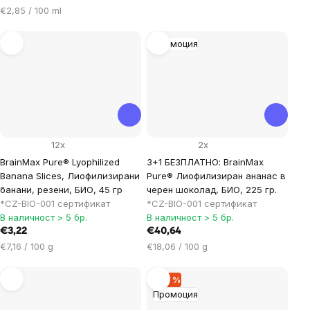
Цена
€2,85 / 100 ml
за
мярка:
Промоция
12x
2x
BrainMax Pure® Lyophilized
3+1 БЕЗПЛАТНО: BrainMax
Banana Slices, Лиофилизирани
Pure® Лиофилизиран ананас в
банани, резени, БИО, 45 гр
черен шоколад, БИО, 225 гр.
*CZ-BIO-001 сертификат
*CZ-BIO-001 сертификат
В наличност > 5 бр.
В наличност > 5 бр.
€3,22
€40,64
Цена
Цена
€7,16 / 100 g
€18,06 / 100 g
за
за
мярка:
мярка:
–20 %
Промоция