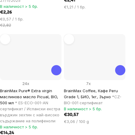
27/11/2025
€2,41
В наличност > 5 бр.
Цена
€1,21 / 1 бр.
€2,26
за
Цена
мярка:
€0,57 / 1 бр.
за
€2,82
мярка:
24x
7x
BrainMax Pure® Extra virgin
BrainMax Coffee, Кафе Peru
маслиново масло Picual, BIO,
Grade 1, БИО, 1кг, Зърно
*CZ-
500 мл
* ES-ECO-001-AN
BIO-001 сертификат
сертификат / Испански екстра
В наличност > 5 бр.
върджин зехтин с най-високо
€30,57
съдържание на полифеноли
Цена
€3,06 / 100 g
В наличност > 5 бр.
за
€14,24
мярка: