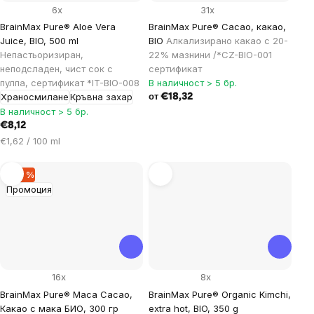
6x
31x
BrainMax Pure® Aloe Vera
BrainMax Pure® Cacao, какао,
Juice, BIO, 500 ml
BIO
Алкализирано какао с 20-
Непастьоризиран,
22% мазнини /*CZ-BIO-001
неподсладен, чист сок с
сертификат
пулпа, сертификат *IT-BIO-008
В наличност > 5 бр.
Храносмилане
Кръвна захар
€18,32
от
В наличност > 5 бр.
€8,12
Цена
€1,62 / 100 ml
за
мярка:
–20 %
Промоция
16x
8x
BrainMax Pure® Maca Cacao,
BrainMax Pure® Organic Kimchi,
Какао с мака БИО, 300 гр
extra hot, BIO, 350 g