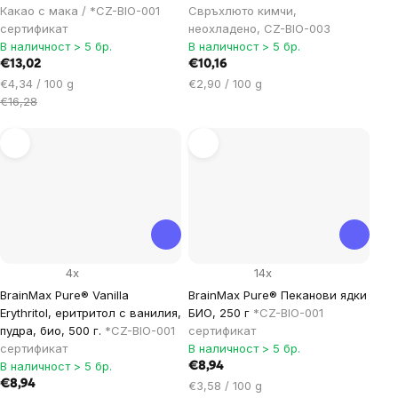
Какао с мака / *CZ-BIO-001
Свръхлюто кимчи,
сертификат
неохладено, CZ-BIO-003
В наличност > 5 бр.
В наличност > 5 бр.
€13,02
€10,16
Цена
Цена
€4,34 / 100 g
€2,90 / 100 g
за
за
€16,28
мярка:
мярка:
4x
14x
BrainMax Pure® Vanilla
BrainMax Pure® Пеканови ядки
Erythritol, еритритол с ванилия,
БИО, 250 г
*CZ-BIO-001
пудра, био, 500 г.
*CZ-BIO-001
сертификат
сертификат
В наличност > 5 бр.
В наличност > 5 бр.
€8,94
€8,94
Цена
€3,58 / 100 g