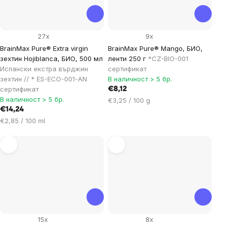
27x
9x
BrainMax Pure® Extra virgin
BrainMax Pure® Mango, БИО,
зехтин Hojiblanca, БИО, 500 мл
ленти 250 г
*CZ-BIO-001
Испански екстра върджин
сертификат
зехтин // * ES-ECO-001-AN
В наличност > 5 бр.
сертификат
€8,12
В наличност > 5 бр.
Цена
€3,25 / 100 g
€14,24
за
Цена
мярка:
€2,85 / 100 ml
за
мярка:
15x
8x