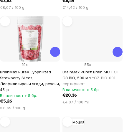
€3,63
€6,49
Цена
Цена
€8,07 / 100 g
€14,42 / 100 g
за
за
мярка:
мярка:
19x
55x
BrainMax Pure® Lyophilized
BrainMax Pure® Brain MCT Oil
Strawberry Slices,
C8 BIO, 500 мл
*CZ-BIO-001
Лиофилизирани ягоди, резени,
сертификат
45гр
В наличност > 5 бр.
В наличност > 5 бр.
€20,36
€5,26
Цена
€4,07 / 100 ml
Цена
за
€11,69 / 100 g
за
мярка:
мярка:
Промоция