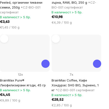
Peeled, органични тиквени
зърна, RAW, BIO, 250 g
*CZ-
семки, 250g
*CZ-BIO-001
BIO-001 сертификат
сертификат
В наличност > 5 бр.
В наличност > 5 бр.
€10,98
€3,63
Цена
€4,39 / 100 g
Цена
за
€1,45 / 100 g
за
мярка:
мярка:
12x
7x
BrainMax Pure®
BrainMax Coffee, Кафе
Лиофилизирани ягоди, 45 гр
Хондурас SHG BIO, Зърнено, 1
В наличност > 5 бр.
кг
*CZ-BIO-001 сертификат
В наличност > 5 бр.
€4,45
Цена
€28,52
€9,89 / 100 g
за
Цена
€2,85 / 100 g