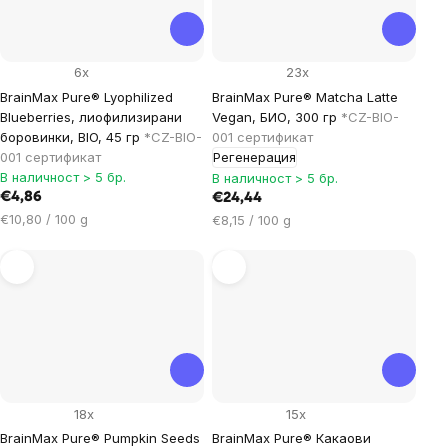
6x
23x
BrainMax Pure® Lyophilized
BrainMax Pure® Matcha Latte
Blueberries, лиофилизирани
Vegan, БИО, 300 гр
*CZ-BIO-
боровинки, BIO, 45 гр
*CZ-BIO-
001 сертификат
001 сертификат
Регенерация
В наличност > 5 бр.
В наличност > 5 бр.
€4,86
€24,44
Цена
€10,80 / 100 g
Цена
€8,15 / 100 g
за
за
мярка:
мярка:
18x
15x
BrainMax Pure® Pumpkin Seeds
BrainMax Pure® Какаови