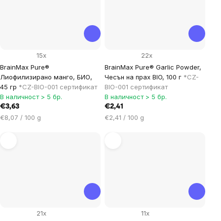
15x
22x
BrainMax Pure®
BrainMax Pure® Garlic Powder,
Лиофилизирано манго, БИО,
Чесън на прах BIO, 100 г
*CZ-
45 гр
*CZ-BIO-001 сертификат
BIO-001 сертификат
В наличност > 5 бр.
В наличност > 5 бр.
€3,63
€2,41
Цена
Цена
€8,07 / 100 g
€2,41 / 100 g
за
за
мярка:
мярка:
21x
11x