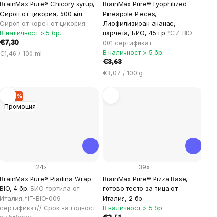
BrainMax Pure® Chicory syrup,
BrainMax Pure® Lyophilized
Сироп от цикория, 500 мл
Pineapple Pieces,
Сироп от корен от цикория
Лиофилизиран ананас,
В наличност > 5 бр.
парчета, БИО, 45 гр
*CZ-BIO-
001 сертификат
€7,30
В наличност > 5 бр.
Цена
€1,46 / 100 ml
за
€3,63
мярка:
Цена
€8,07 / 100 g
за
мярка:
–19 %
Промоция
24x
39x
BrainMax Pure® Piadina Wrap
BrainMax Pure® Pizza Base,
BIO, 4 бр.
БИО тортила от
готово тесто за пица от
Италия,*IT-BIO-009
Италия, 2 бр.
сертификат// Срок на годност:
В наличност > 5 бр.