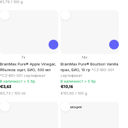
Цена
за
€1,79 / 100 g
за
мярка:
мярка:
7x
14x
BrainMax Pure® Apple Vinegar,
BrainMax Pure® Bourbon Vanilla
Ябълков оцет, БИО, 500 мл
прах, БИО, 10 гр
*CZ-BIO-001
*CZ-BIO-001 сертификат
сертификат
В наличност > 5 бр.
В наличност > 5 бр.
€3,63
€10,16
Цена
Цена
€0,73 / 100 ml
€101,60 / 100 g
за
за
мярка:
мярка:
Промоция