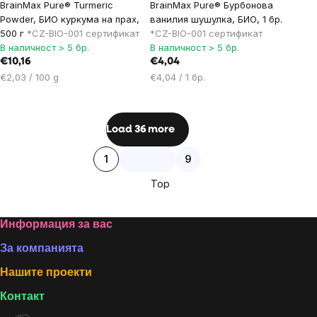
BrainMax Pure® Turmeric
BrainMax Pure® Бурбонова
Powder, БИО куркума на прах,
ванилия шушулка, БИО, 1 бр.
500 г
*CZ-BIO-001 сертификат
*CZ-BIO-001 сертификат
В наличност > 5 бр.
В наличност > 5 бр.
€10,16
€4,04
Цена
Цена
€2,03 / 100 g
€4,04 / 1 бр.
за
за
мярка:
мярка:
Listing
Load 36 more
controls
Pagination
1
9
Top
Footer
Информация за вас
За компанията
Нашите проекти
Контакт