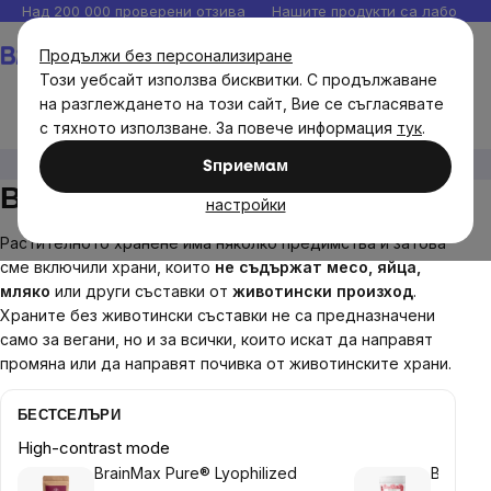
Прескочи
Над 200 000 проверени отзива
Нашите продукти са лаборато
към
Количка
Продължи без персонализиране
съдържанието
Този уебсайт използва бисквитки. С продължаване
на разглеждането на този сайт, Вие се съгласявате
с тяхното използване. За повече информация
тук
.
Хранителни продукти
Веган
Sпpиeмaм
Веган
настройки
Растителното хранене има няколко предимства и затова
сме включили храни, които
не съдържат месо, яйца,
мляко
или други съставки от
животински произход
.
Храните без животински съставки не са предназначени
само за вегани, но и за всички, които искат да направят
промяна или да направят почивка от животинските храни.
БЕСТСЕЛЪРИ
High-contrast mode
BrainMax Pure® Lyophilized
BrainMax Pur