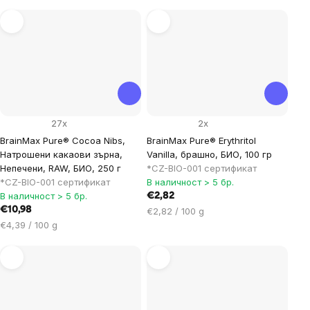
мярка:
за
мярка:
27x
2x
BrainMax Pure® Cocoa Nibs,
BrainMax Pure® Erythritol
Натрошени какаови зърна,
Vanilla, брашно, БИО, 100 гр
Непечени, RAW, БИО, 250 г
*CZ-BIO-001 сертификат
*CZ-BIO-001 сертификат
В наличност > 5 бр.
В наличност > 5 бр.
€2,82
€10,98
Цена
€2,82 / 100 g
Цена
за
€4,39 / 100 g
за
мярка:
мярка: