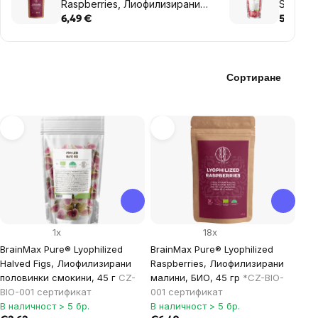
Raspberries, Лиофилизирани
Strawber
малини, БИО, 45 гр
Лиофили
6,49 €
5,26 €
45гр
Сортиране
List
of
products
1x
18x
BrainMax Pure® Lyophilized
BrainMax Pure® Lyophilized
Halved Figs, Лиофилизирани
Raspberries, Лиофилизирани
половинки смокини, 45 г
CZ-
малини, БИО, 45 гр
*CZ-BIO-
BIO-001 сертификат
001 сертификат
В наличност > 5 бр.
В наличност > 5 бр.