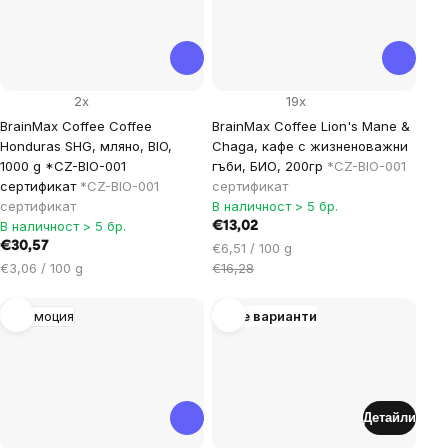
2x
19x
BrainMax Coffee Coffee
BrainMax Coffee Lion's Mane &
Honduras SHG, мляно, BIO,
Chaga, кафе с жизненоважни
1000 g *CZ-BIO-001
гъби, БИО, 200гр
*CZ-BIO-001
сертификат
*CZ-BIO-001
сертификат
сертификат
В наличност > 5 бр.
В наличност > 5 бр.
€13,02
€30,57
Цена
€6,51 / 100 g
Цена
за
€3,06 / 100 g
€16,28
за
мярка:
мярка:
Промоция
Още варианти
Детайли