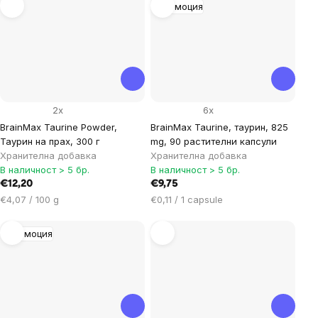
Промоция
2x
6x
BrainMax Taurine Powder,
BrainMax Taurine, таурин, 825
Таурин на прах, 300 г
mg, 90 растителни капсули
Хранителна добавка
Хранителна добавка
В наличност > 5 бр.
В наличност > 5 бр.
€12,20
€9,75
Цена
Цена
€4,07 / 100 g
€0,11 / 1 capsule
за
за
мярка:
мярка:
Промоция