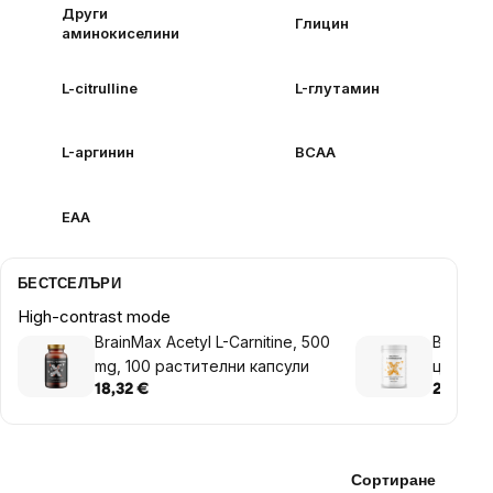
Други
Глицин
аминокиселини
L-citrulline
L-глутамин
L-аргинин
BCAA
EAA
БЕСТСЕЛЪРИ
High-contrast mode
BrainMax Acetyl L-Carnitine, 500
BrainMax
mg, 100 растителни капсули
цитрули
18,32 €
26,48 €
Сортиране