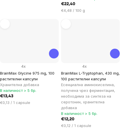
мярка:
€22,40
Цена
€4,48 / 100 g
за
мярка:
4x
4x
BrainMax Glycine 975 mg, 100
BrainMax L-Tryptophan, 430 mg,
растителни капсули
100 растителни капсули
Хранителна добавка
Есенциална аминокиселина,
В наличност > 5 бр.
получена чрез ферментация,
необходима за синтеза на
€13,43
серотонин, хранителна
Цена
€0,13 / 1 capsule
добавка
за
В наличност > 5 бр.
мярка:
€12,20
Цена
€0,12 / 1 capsule