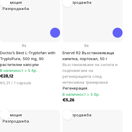
Промоция
Разпродажба
Разпродажба
0x
0x
Doctor’s Best L-Tryptofan with
Enervit R2 Възстановяваща
TryptoPure, 500 mg, 90
напитка, портокал, 50 г
растителни капсули
Възстановяване на силата и
В наличност > 5 бр.
подпомагане на
регенерацията след
€28,12
интензивна тренировка
Цена
€0,31 / 1 capsule
Регенерация
за
мярка:
В наличност > 5 бр.
€5,26
Промоция
Разпродажба
Разпродажба