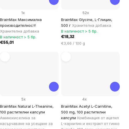
1x
52x
BrainMax Максимална
BrainMax Glycine, L-Глицин,
производителност!
500 г
Хранителна добавка
Хранителна добавка
В наличност > 5 бр.
В наличност > 5 бр.
€18,32
€55,01
Цена
€3,66 / 100 g
за
мярка:
5x
4x
BrainMax Natural L-Theanine,
BrainMax Acetyl L-Carnitine,
100 растителни капсули
500 mg, 100 растителни
Аминокиселина за
капсули
Комбинация от ацетил
насърчаване на усещане за
L-карнитин и екстракт от гинко