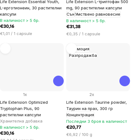
Life Extension Essential Youth,
Life Extension L-триптофан 500
L-ерготионеин, 30 растителни
mg, 90 растителни капсули
капсули
Сън
Умствено равновесие
В наличност > 5 бр.
В наличност > 5 бр.
€30,16
€31,38
Цена
€1,01 / 1 capsule
Цена
€0,35 / 1 capsule
за
за
мярка:
мярка:
Промоция
Разпродажба
1x
2x
Life Extension Optimized
Life Extension Taurine powder,
Tryptophan Plus, 90
Таурин на прах, 300 гр
растителни капсули
Концентрация
Хранителна добавка
Последни 3 броя в наличност
В наличност > 5 бр.
€20,77
€30,16
Цена
€6,92 / 100 g
Цена