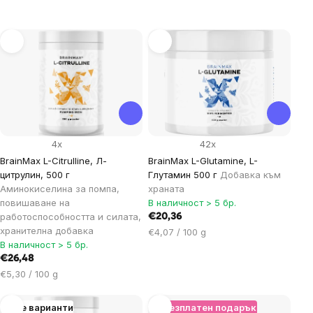
List
of
products
4x
42x
BrainMax L-Citrulline, Л-
BrainMax L-Glutamine, L-
цитрулин, 500 г
Глутамин 500 г
Добавка към
Аминокиселина за помпа,
храната
повишаване на
В наличност > 5 бр.
работоспособността и силата,
€20,36
хранителна добавка
Цена
€4,07 / 100 g
В наличност > 5 бр.
за
€26,48
мярка:
Цена
€5,30 / 100 g
за
мярка:
Още варианти
+ Безплатен подарък