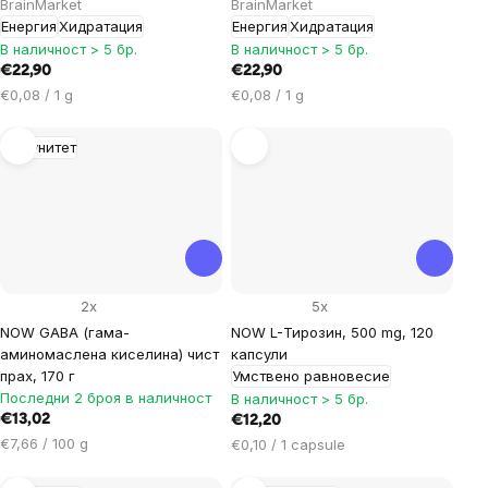
BrainMarket
BrainMarket
Енергия
Хидратация
Енергия
Хидратация
В наличност > 5 бр.
В наличност > 5 бр.
€22,90
€22,90
Цена
Цена
€0,08 / 1 g
€0,08 / 1 g
за
за
мярка:
мярка:
Имунитет
2x
5x
NOW GABA (гама-
NOW L-Тирозин, 500 mg, 120
аминомаслена киселина) чист
капсули
прах, 170 г
Умствено равновесие
Последни 2 броя в наличност
В наличност > 5 бр.
€13,02
€12,20
Цена
€7,66 / 100 g
Цена
€0,10 / 1 capsule
за
за
мярка:
мярка: