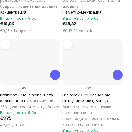
релаксация и умствена
билоба, 100 дози, хранителна
бодрост, хранителна добавка
добавка
Концентрация
Памет
Концентрация
В наличност > 5 бр.
В наличност > 5 бр.
€15,06
€18,32
Цена
Цена
€0,15 / 1 capsule
€0,18 / 1 capsule
за
за
мярка:
мярка:
4x
26x
BrainMax Beta-alanine, Бета-
BrainMax Citrulline Malate,
аланин, 400 г
Аминокиселина,
Цитрулин малат, 500 гр
266 дози, хранителна добавка
Аминокиселина за пумпа,
В наличност > 5 бр.
повишаване на
производителността и силата,
€9,75
хранителна добавка.
Цена
€2,44 / 100 g
В наличност > 5 бр.
за