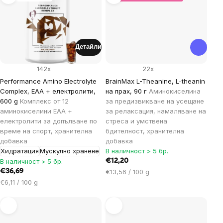
Детайли
142x
22x
Performance Amino Electrolyte
BrainMax L-Theanine, L-theanin
Complex, EAA + електролити,
на прах, 90 г
Аминокиселина
600 g
Комплекс от 12
за предизвикване на усещане
аминокиселини EAA +
за релаксация, намаляване на
електролити за допълване по
стреса и умствена
време на спорт, хранителна
бдителност, хранителна
добавка
добавка
Хидратация
Мускулно хранене
В наличност > 5 бр.
В наличност > 5 бр.
€12,20
Цена
€36,69
€13,56 / 100 g
за
Цена
€6,11 / 100 g
мярка:
за
мярка: