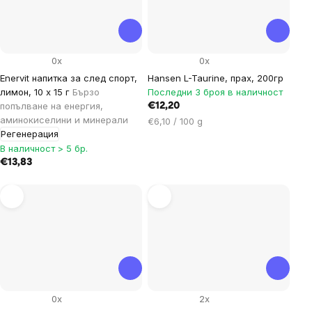
0x
0x
Enervit напитка за след спорт,
Hansen L-Taurine, прах, 200гр
лимон, 10 x 15 г
Бързо
Последни 3 броя в наличност
попълване на енергия,
€12,20
аминокиселини и минерали
Цена
€6,10 / 100 g
Регенерация
за
В наличност > 5 бр.
мярка:
€13,83
0x
2x