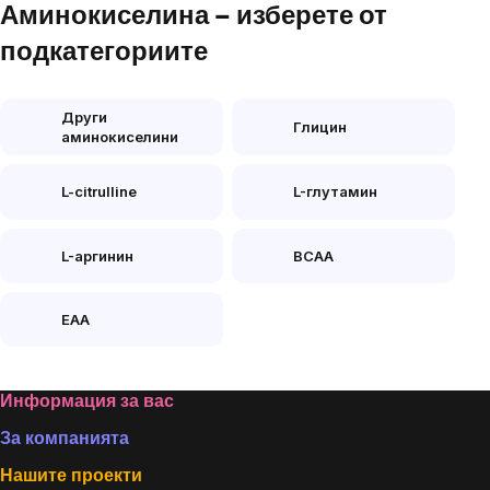
Аминокиселина – изберете от
подкатегориите
Други
Глицин
аминокиселини
L-citrulline
L-глутамин
L-аргинин
BCAA
EAA
Footer
Информация за вас
За компанията
Нашите проекти