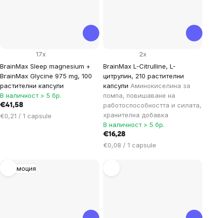
17x
2x
BrainMax Sleep magnesium +
BrainMax L-Citrulline, L-
BrainMax Glycine 975 mg, 100
цитрулин, 210 растителни
растителни капсули
капсули
Аминокиселина за
В наличност > 5 бр.
помпа, повишаване на
работоспособността и силата,
€41,58
хранителна добавка
Цена
€0,21 / 1 capsule
В наличност > 5 бр.
за
мярка:
€16,28
Цена
€0,08 / 1 capsule
за
мярка:
Промоция