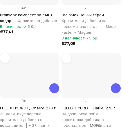
4x
1x
BrainMax комплект за сън +
BrainMax Нощни герои
подарък!
Хранителна добавка
Хранителни добавки за
В наличност > 5 бр.
подпомагане на съня - Sleep
Faster + Magtein
€77,41
В наличност > 5 бр.
€77,09
0x
1x
FUELIX HYDRO+, Cherry, 270 г
FUELIX HYDRO+, Лайм, 270 г
30 дози, вкус череша,
30 дози, вкус лайм,
хранителна добавка с
хранителна добавка с
подсладител | MGFitman x
подсладител | MGFitman x