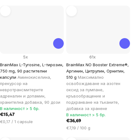
за
мярка:
5x
61x
BrainMax L-Tyrosine, L-тирозин,
BrainMax NO Booster Extreme®,
750 mg, 90 растителни
Аргинин, Цитрулин, Орнитин,
капсули
Аминокиселина,
510 g
Максимално
прекурсор на
освобождаване на азотен
невротрансмитерите
оксид за пумпане,
адреналин и допамин,
кръвообращение и
хранителна добавка, 90 дози
подхранване на тъканите,
В наличност > 5 бр.
добавка за хранене
В наличност > 5 бр.
€15,47
Цена
€36,69
€0,17 / 1 capsule
за
Цена
€7,19 / 100 g
мярка:
за
мярка: