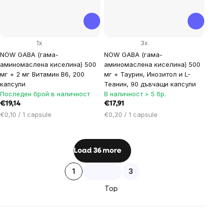
1x
3x
NOW GABA (гама-
NOW GABA (гама-
аминомаслена киселина) 500
аминомаслена киселина) 500
мг + 2 мг Витамин B6, 200
мг + Таурин, Инозитол и L-
капсули
Теанин, 90 дъвчащи капсули
Последен брой в наличност
В наличност > 5 бр.
€19,14
€17,91
Цена
Цена
€0,10 / 1 capsule
€0,20 / 1 capsule
за
за
мярка:
мярка:
Listing
Load 36 more
controls
Pagination
1
3
Top