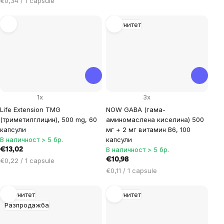
€0,34 / 1 capsule
за
за
мярка:
мярка:
Имунитет
1x
3x
Life Extension TMG
NOW GABA (гама-
(триметилглицин), 500 mg, 60
аминомаслена киселина) 500
капсули
мг + 2 мг витамин B6, 100
В наличност > 5 бр.
капсули
В наличност > 5 бр.
€13,02
Цена
€10,98
€0,22 / 1 capsule
за
Цена
€0,11 / 1 capsule
мярка:
за
мярка:
Имунитет
Имунитет
Разпродажба