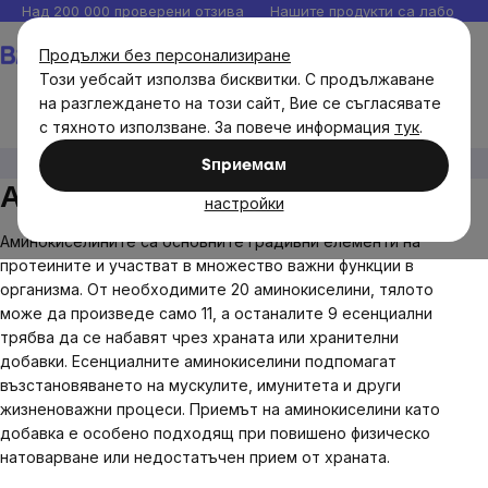
Прескочи
Над 200 000 проверени отзива
Нашите продукти са лаборато
към
Количка
Продължи без персонализиране
съдържанието
Този уебсайт използва бисквитки. С продължаване
на разглеждането на този сайт, Вие се съгласявате
с тяхното използване. За повече информация
тук
.
Диетични добавки
Аминокиселина
Sпpиeмaм
Аминокиселина
настройки
Аминокиселините са основните градивни елементи на
протеините и участват в множество важни функции в
организма. От необходимите 20 аминокиселини, тялото
може да произведе само 11, а останалите 9 есенциални
трябва да се набавят чрез храната или хранителни
добавки. Есенциалните аминокиселини подпомагат
възстановяването на мускулите, имунитета и други
жизненоважни процеси. Приемът на аминокиселини като
добавка е особено подходящ при повишено физическо
натоварване или недостатъчен прием от храната.