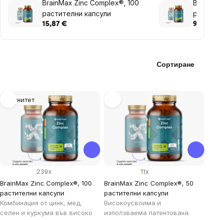
BrainMax Zinc Complex®, 100
BrainMa
растителни капсули
растите
15,87 €
9,35 €
Сортиране
List
Имунитет
of
products
239x
11x
BrainMax Zinc Complex®, 100
BrainMax Zinc Complex®, 50
растителни капсули
растителни капсули
Комбинация от цинк, мед,
Високоусвоима и
селен и куркума във високо
използваема патентована