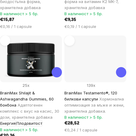
биодостъпна форма,
форма на витамин K2 MK-7,
хранителна добавка
хранителна добавка
В наличност > 5 бр.
В наличност > 5 бр.
€15,87
€9,35
Цена
Цена
€0,16 / 1 capsule
€0,19 / 1 capsule
за
за
мярка:
мярка:
25x
139x
BrainMax Shilajit &
BrainMax Testamento®, 120
Ashwagandha Gummies, 60
билкови капсули
Хормонална
бонбона
Адаптогенен
оптимизация за мъже и жени,
комплекс с вкус на касис, 30
хранителна добавка.
дози, хранителна добавка
В наличност > 5 бр.
Енергия
Плодовитост
€28,52
В наличност > 5 бр.
Цена
€0,24 / 1 capsule
за
€20,36