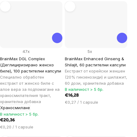
мярка:
47x
5x
BrainMax DGL Complex
BrainMax Enhanced Ginseng &
(Деглициризирано женско
Shilajit, 60 растителни капсули
биле), 100 растителни капсули
Екстракт от корейски женшен
Специално обработен
(20% гинзенозиди) и шилажит,
екстракт от женско биле с
60 дози, хранителна добавка
алое вера за подпомагане на
В наличност > 5 бр.
храносмилателния тракт,
€16,28
хранителна добавка
Цена
€0,27 / 1 capsule
Храносмилане
за
В наличност > 5 бр.
мярка:
€20,36
Цена
€0,20 / 1 capsule
за