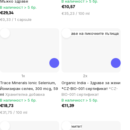
Мъжко здраве
В наличност > 5 бр.
В наличност > 5 бр.
€10,57
Цена
€29,34
€35,23 / 100 ml
за
Цена
€0,33 / 1 capsule
мярка:
за
мярка:
Здраве на пикочните пътища
1x
2x
Trace Minerals Ionic Selenium,
Organic India - Здраве за жени
Йонизиран селен, 300 mcg, 59
*CZ-BIO-001 сертификат
*CZ-
ml
Хранителна добавка
BIO-001 сертификат
В наличност > 5 бр.
В наличност > 5 бр.
€18,73
€11,39
Цена
€31,75 / 100 ml
за
мярка:
Имунитет