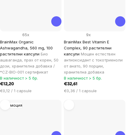
65x
9x
BrainMax Organic
BrainMax Best Vitamin E
Ashwagandha, 560 mg, 100
Complex, 90 растителни
растителни капсули
Био
капсули
Мощен естествен
ашваганда, прах от корен, 50
антиоксидант с токотриеноли
дози, хранителна добавка /
от анато, 90 порции,
*CZ-BIO-001 сертификат
хранителна добавка
В наличност > 5 бр.
В наличност > 5 бр.
€12,20
€32,61
Цена
Цена
€0,12 / 1 capsule
€0,36 / 1 capsule
за
за
мярка:
мярка:
Промоция