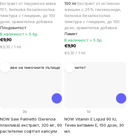
Екстракт от перуанска мака
100 ml
Екстракт от истински
10:1, билкова безалкохолна
женшен с 25% гинзенозиди,
тинктура с глицерин, до 100
билкова безалкохолна
дози, хранителна добавка
тинктура с глицерин, до 100
Плодовитост
дози, хранителна добавка
Памет
В наличност > 5 бр.
В наличност > 5 бр.
€9,90
Цена
€9,90
€0,10 / 1 ml
за
Цена
€0,10 / 1 ml
мярка:
за
мярка:
Здраве на пикочните пътища
Имунитет
3x
1x
NOW Saw Palmetto (Serenoa
NOW Vitamin E Liquid 90 IU,
плахлива) екстракт, 320 мг, 90
Течен витамин Е, 150 дози, 30
растителни софтгел капсули
мл.