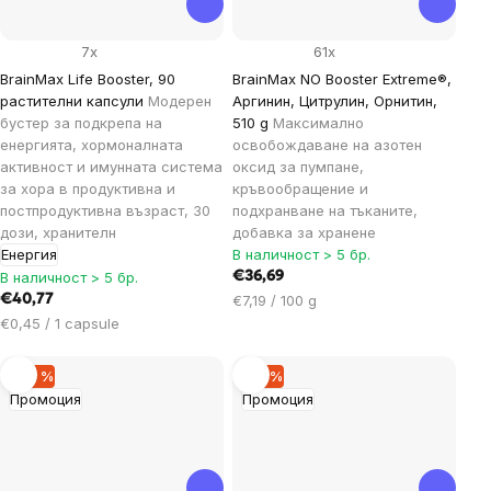
7x
61x
BrainMax Life Booster, 90
BrainMax NO Booster Extreme®,
растителни капсули
Модерен
Аргинин, Цитрулин, Орнитин,
бустер за подкрепа на
510 g
Максимално
енергията, хормоналната
освобождаване на азотен
активност и имунната система
оксид за пумпане,
за хора в продуктивна и
кръвообращение и
постпродуктивна възраст, 30
подхранване на тъканите,
дози, хранителн
добавка за хранене
Енергия
В наличност > 5 бр.
В наличност > 5 бр.
€36,69
Цена
€40,77
€7,19 / 100 g
за
Цена
€0,45 / 1 capsule
мярка:
за
мярка:
–29 %
–19 %
Промоция
Промоция