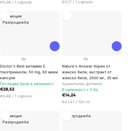
Цена
Цена
€0,17 / 1 capsule
€0,08 / 1 capsule
за
за
мярка:
мярка:
Промоция
Разпродажба
0x
0x
Doctor's Best витамин Е
Nature's Answer Корен от
токотриеноли, 50 mg, 60 меки
женско биле, екстракт от
капсули
женско биле, 2000 мг, 30 мл
Последен брой в наличност
Хранителна добавка
В наличност > 5 бр.
€28,52
Цена
€14,24
€0,48 / 1 capsule
за
Цена
€47,47 / 100 ml
мярка:
за
мярка:
Промоция
Разпродажба
Разпродажба