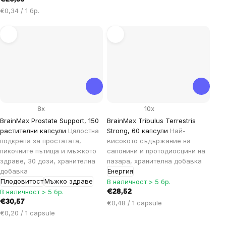
мярка:
Цена
€0,34 / 1 бр.
за
мярка:
8x
10x
BrainMax Prostate Support, 150
BrainMax Tribulus Terrestris
растителни капсули
Цялостна
Strong, 60 капсули
Най-
подкрепа за простатата,
високото съдържание на
пикочните пътища и мъжкото
сапонини и протодиосцини на
здраве, 30 дози, хранителна
пазара, хранителна добавка
добавка
Енергия
Плодовитост
Мъжко здраве
В наличност > 5 бр.
В наличност > 5 бр.
€28,52
€30,57
Цена
€0,48 / 1 capsule
Цена
за
€0,20 / 1 capsule
за
мярка: