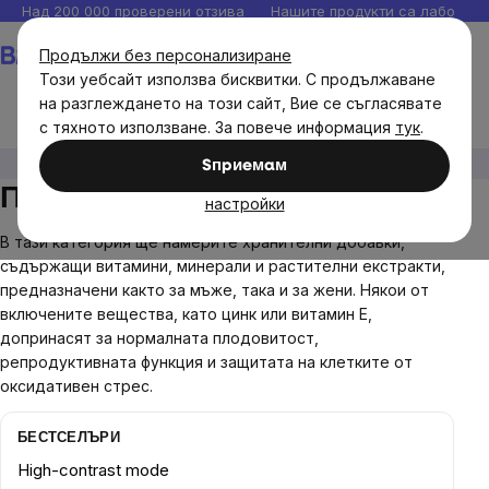
Прескочи
Над 200 000 проверени отзива
Нашите продукти са лаборато
към
Количка
Продължи без персонализиране
съдържанието
Този уебсайт използва бисквитки. С продължаване
на разглеждането на този сайт, Вие се съгласявате
с тяхното използване. За повече информация
тук
.
Цели
Плодовитост и потентност
Sпpиeмaм
Плодовитост и потентност
настройки
В тази категория ще намерите хранителни добавки,
съдържащи витамини, минерали и растителни екстракти,
предназначени както за мъже, така и за жени. Някои от
включените вещества, като цинк или витамин Е,
допринасят за нормалната плодовитост,
репродуктивната функция и защитата на клетките от
оксидативен стрес.
БЕСТСЕЛЪРИ
High-contrast mode