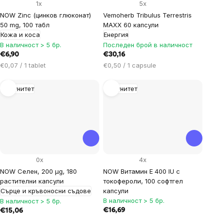
1x
5x
NOW Zinc (цинков глюконат)
Vemoherb Tribulus Terrestris
50 mg, 100 табл
MAXX 60 капсули
Кожа и коса
Енергия
В наличност > 5 бр.
Последен брой в наличност
€6,90
€30,16
Цена
Цена
€0,07 / 1 tablet
€0,50 / 1 capsule
за
за
мярка:
мярка:
Имунитет
Имунитет
0x
4x
NOW Селен, 200 µg, 180
NOW Витамин Е 400 IU с
растителни капсули
токофероли, 100 софтгел
Сърце и кръвоносни съдове
капсули
В наличност > 5 бр.
В наличност > 5 бр.
€16,69
€15,06