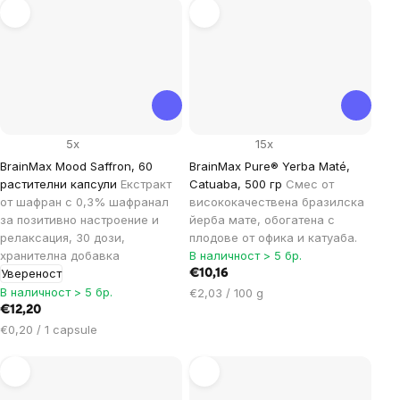
мярка:
5x
15x
BrainMax Mood Saffron, 60
BrainMax Pure® Yerba Maté,
растителни капсули
Екстракт
Catuaba, 500 гр
Смес от
от шафран с 0,3% шафранал
висококачествена бразилска
за позитивно настроение и
йерба мате, обогатена с
релаксация, 30 дози,
плодове от офика и катуаба.
хранителна добавка
В наличност > 5 бр.
Увереност
€10,16
В наличност > 5 бр.
Цена
€2,03 / 100 g
за
€12,20
мярка:
Цена
€0,20 / 1 capsule
за
мярка: