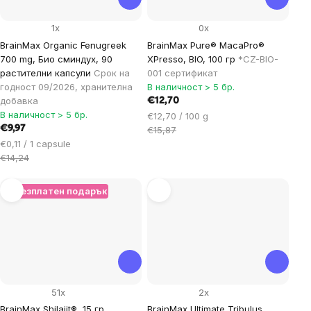
1x
0x
BrainMax Organic Fenugreek
BrainMax Pure® MacaPro®
700 mg, Био сминдух, 90
XPresso, BIO, 100 гр
*CZ-BIO-
растителни капсули
Срок на
001 сертификат
годност 09/2026, хранителна
В наличност > 5 бр.
добавка
€12,70
В наличност > 5 бр.
Цена
€12,70 / 100 g
€9,97
за
€15,87
Цена
мярка:
€0,11 / 1 capsule
за
€14,24
мярка:
+ Безплатен подарък
51x
2x
BrainMax Shilajit®, 15 гр
BrainMax Ultimate Tribulus