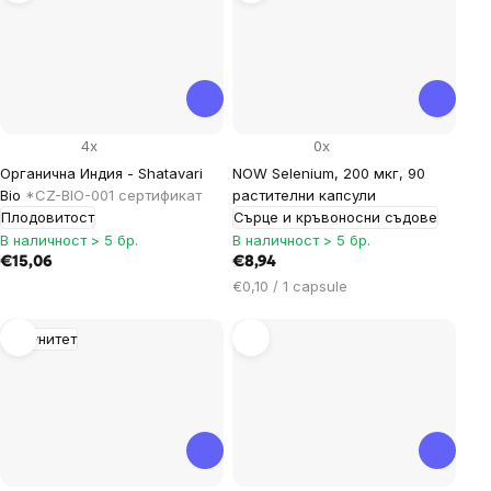
4x
0x
Органична Индия - Shatavari
NOW Selenium, 200 мкг, 90
Bio
*CZ-BIO-001 сертификат
растителни капсули
Плодовитост
Сърце и кръвоносни съдове
В наличност > 5 бр.
В наличност > 5 бр.
€15,06
€8,94
Цена
€0,10 / 1 capsule
за
мярка:
Имунитет