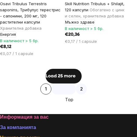
Osavi Tribulus Terrestris
Skill Nutrition Tribulus + Shilajit,
saponins, Трибулус терестрис
120 капсули
Обогатено с цинк
- сапонини, 200 мг, 120
и селен, хранителна добавка
растителни капсули
Мъжко здраве
Хранителна добавка
В наличност > 5 бр.
Енергия
€20,36
В наличност > 5 бр.
Цена
€0,17 / 1 capsule
€8,12
за
Цена
мярка:
€0,07 / 1 capsule
за
мярка:
Listing
Load 25 more
controls
Pagination
1
2
Top
Footer
Информация за вас
За компанията