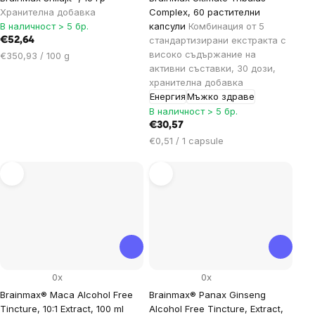
Хранителна добавка
Complex, 60 растителни
В наличност > 5 бр.
капсули
Комбинация от 5
стандартизирани екстракта с
€52,64
високо съдържание на
Цена
€350,93 / 100 g
активни съставки, 30 дози,
за
хранителна добавка
мярка:
Енергия
Мъжко здраве
В наличност > 5 бр.
€30,57
Цена
€0,51 / 1 capsule
за
мярка:
0x
0x
Brainmax® Maca Alcohol Free
Brainmax® Panax Ginseng
Tincture, 10:1 Extract, 100 ml
Alcohol Free Tincture, Extract,