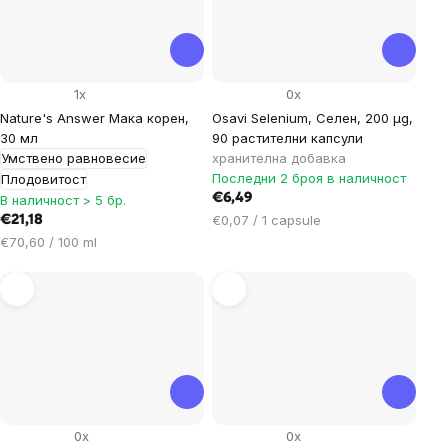
1x
0x
Nature's Answer Мака корен,
Osavi Selenium, Селен, 200 μg,
30 мл
90 растителни капсули
Умствено равновесие
хранителна добавка
Последни 2 броя в наличност
Плодовитост
€6,49
В наличност > 5 бр.
Цена
€0,07 / 1 capsule
€21,18
за
Цена
€70,60 / 100 ml
мярка:
за
мярка:
0x
0x