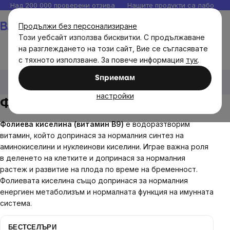
Прескочи
Над 200 000 проверени отзива
Нашите продукти са лаборато
към
Количка
Продължи без персонализиране
съдържанието
Този уебсайт използва бисквитки. С продължаване
на разглеждането на този сайт, Вие се съгласявате
с тяхното използване. За повече информация
тук
.
Диетични добавки
Витамини, антиоксиданти
Sпpиeмaм
Витамин В
Фолиева киселина (В9)
настройки
Фолиева киселина (В9)
Фолиева киселина (витамин B9)
е водоразтворим
витамин, който допринася за нормалния синтез на
аминокиселини и нуклеинови киселини. Играе важна роля
в деленето на клетките и допринася за нормалния
растеж и развитие на плода по време на бременност.
Фолиевата киселина също допринася за нормалния
енергиен метаболизъм и нормалната функция на имунната
система.
БЕСТСЕЛЪРИ