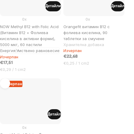
Детайли
Детайл
0x
0x
NOW Methyl B12 with Folic Acid
Orangefit витамин В12 с
(Витамин B12 + Фолиева
фолиева киселина, 90
киселина в активни форми),
таблетки за смучене
5000 мкг, 60 пастили
Хранителна добавка
Енергия
Умствено равновесие
Изчерпан
Изчерпан
€22,68
Цена
€17,51
€0,25 / 1 cm2
за
Цена
€0,29 / 1 cm2
мярка:
за
мярка:
Изчерпан
Детайл
0x