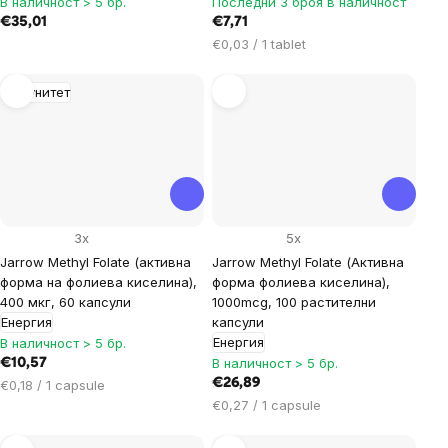
В наличност > 5 бр.
Последни 3 броя в наличност
€35,01
€7,71
Цена
€0,03 / 1 tablet
за
мярка:
Имунитет
3x
5x
Jarrow Methyl Folate (активна
Jarrow Methyl Folate (Активна
форма на фолиева киселина),
форма фолиева киселина),
400 мкг, 60 капсули
1000mcg, 100 растителни
Енергия
капсули
Енергия
В наличност > 5 бр.
В наличност > 5 бр.
€10,57
Цена
€26,89
€0,18 / 1 capsule
за
Цена
€0,27 / 1 capsule
мярка:
за
мярка: