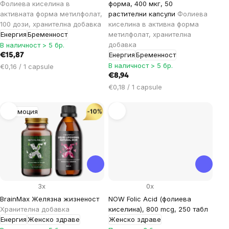
Фолиева киселина в
форма, 400 мкг, 50
активната форма метилфолат,
растителни капсули
Фолиева
100 дози, хранителна добавка
киселина в активна форма
Енергия
Бременност
метилфолат, хранителна
добавка
В наличност > 5 бр.
Енергия
Бременност
€15,87
В наличност > 5 бр.
Цена
€0,16 / 1 capsule
за
€8,94
мярка:
Цена
€0,18 / 1 capsule
за
мярка:
Промоция
3x
0x
BrainMax Желязна жизненост
NOW Folic Acid (фолиева
Хранителна добавка
киселина), 800 mcg, 250 табл
Енергия
Женско здраве
Женско здраве