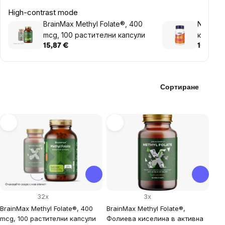
High-contrast mode
BrainMax Methyl Folate®, 400
NOW Ви
mcg, 100 растителни капсули
киселина
Acid wit
15,87 €
10,98 €
60 табл
Сортиране
List
of
products
32x
3x
BrainMax Methyl Folate®, 400
BrainMax Methyl Folate®,
mcg, 100 растителни капсули
Фолиева киселина в активна