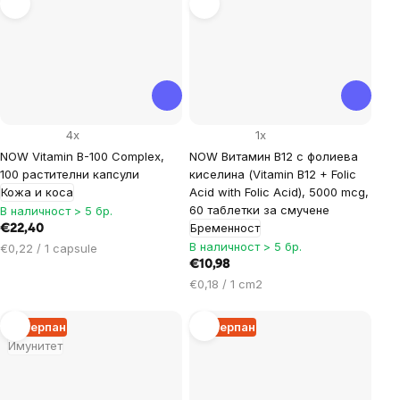
4x
1x
NOW Vitamin B-100 Complex,
NOW Витамин B12 с фолиева
100 растителни капсули
киселина (Vitamin B12 + Folic
Кожа и коса
Acid with Folic Acid), 5000 mcg,
60 таблетки за смучене
В наличност > 5 бр.
Бременност
€22,40
В наличност > 5 бр.
Цена
€0,22 / 1 capsule
за
€10,98
мярка:
Цена
€0,18 / 1 cm2
за
мярка:
Изчерпан
Изчерпан
Имунитет