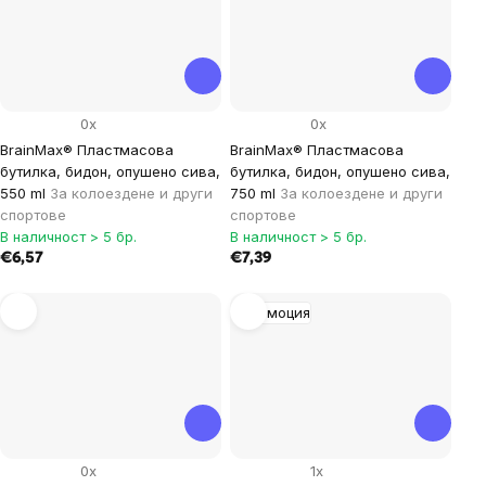
0x
0x
BrainMax® Пластмасова
BrainMax® Пластмасова
бутилка, бидон, опушено сива,
бутилка, бидон, опушено сива,
550 ml
За колоездене и други
750 ml
За колоездене и други
спортове
спортове
В наличност > 5 бр.
В наличност > 5 бр.
€6,57
€7,39
Промоция
0x
1x