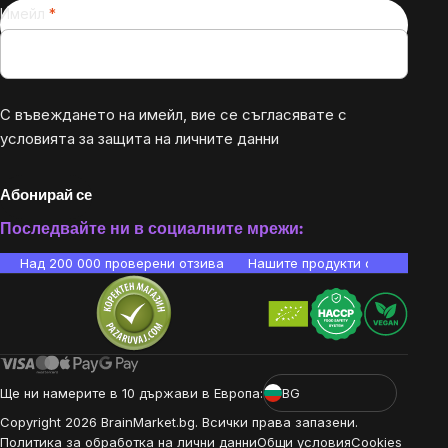
Имейл
С въвеждането на имейл, вие се съгласявате с
условията за защита на личните данни
Абонирай се
Последвайте ни в социалните мрежи:
Над 200 000 проверени отзива
Нашите продукти са лаборато
Ще ни намерите в 10 държави в Европа:
BG
Copyright
2026
BrainMarket.bg. Всички права запазени.
Политика за обработка на лични данни
Общи условия
Cookies