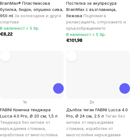
BrainMax® Пластмасова
Постелка за акупресура
бутилка, бидон, опушено сива,
BrainMax с възглавница,
950 ml
За колоездене и други
бежова
Подпомага
спортове
релаксацията, отпускането и
В наличност > 5 бр.
кръвообращението
В наличност > 5 бр.
€8,22
€101,98
1x
2x
FABINI Конична тенджера
Дълбок тиган FABINI Lucca 4.0
Lucca 4.0 Pro, Ø 20 см, 1,5 л
Pro, Ø 24 см, 2.5 л
Тиган без
Тенджера без нитове от
нитове от неръждаема
неръждаема стомана,
стомана, изработен от
изработена от многослойна
многослойна неръждаема