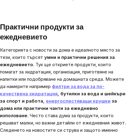
Listing
controls
Практични продукти за
ежедневието
Категорията с новости за дома е идеалното място за
тези, които търсят
умни и практични решения за
ежедневието
. Тук ще откриете продукти, които
помагат за хидратация, организация, приготвяне на
напитки или подобряване на домашната среда. Можете
да намерите например
филтри за вода за по-
качествена хидратация
, бутилки за вода и шейкъри
за спорт и работа,
енергоспестяващи крушки
за
дома или практични чанти за ежедневно
използване
. Често става дума за продукти, които
решават малки, но важни детайли от ежедневния живот.
Следенето на новостите си струва и защото именно