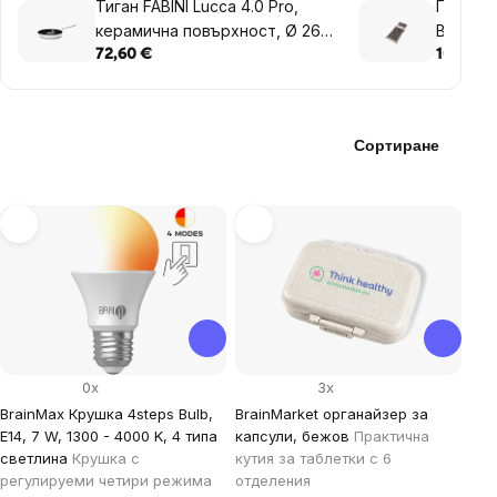
Тиган FABINI Lucca 4.0 Pro,
Постелк
керамична повърхност, Ø 26
BrainMa
см
бежова
72,60 €
101,98 
Сортиране
List
of
products
0x
3x
BrainMax Крушка 4steps Bulb,
BrainMarket органайзер за
E14, 7 W, 1300 - 4000 K, 4 типа
капсули, бежов
Практична
светлина
Крушка с
кутия за таблетки с 6
регулируеми четири режима
отделения