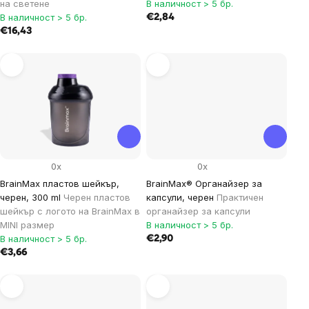
на светене
В наличност > 5 бр.
В наличност > 5 бр.
€2,84
€16,43
0x
0x
BrainMax пластов шейкър,
BrainMax® Органайзер за
черен, 300 ml
Черен пластов
капсули, черен
Практичен
шейкър с логото на BrainMax в
органайзер за капсули
MINI размер
В наличност > 5 бр.
В наличност > 5 бр.
€2,90
€3,66