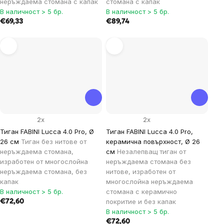
неръждаема стомана с капак
стомана с капак
В наличност > 5 бр.
В наличност > 5 бр.
€69,33
€89,74
2x
2x
Тиган FABINI Lucca 4.0 Pro, Ø
Тиган FABINI Lucca 4.0 Pro,
26 см
Тиган без нитове от
керамична повърхност, Ø 26
неръждаема стомана,
см
Незалепващ тиган от
изработен от многослойна
неръждаема стомана без
неръждаема стомана, без
нитове, изработен от
капак
многослойна неръждаема
В наличност > 5 бр.
стомана с керамично
покритие и без капак
€72,60
В наличност > 5 бр.
€72,60