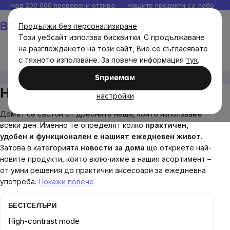
Прескочи
Над 200 000 проверени отзива
Нашите продукти са лаборато
към
Количка
Продължи без персонализиране
съдържанието
Този уебсайт използва бисквитки. С продължаване
на разглеждането на този сайт, Вие се съгласявате
с тяхното използване. За повече информация
тук
.
Новини
Новини за дома
Sпpиeмaм
Новини за дома
настройки
Домът се състои от дребните неща, които използваме
всеки ден. Именно те определят колко
практичен,
удобен и функционален е нашият ежедневен живот
.
Затова в категорията
новости за дома
ще откриете най-
новите продукти, които включихме в нашия асортимент –
от умни решения до практични аксесоари за ежедневна
употреба.
Покажи повече
БЕСТСЕЛЪРИ
High-contrast mode