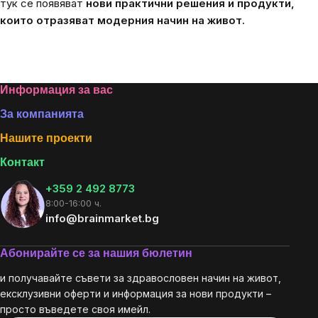
тук се появяват
нови практични решения и продукти,
които отразяват модерния начин на живот.
Footer
Информация за вас
За компанията
Нашите проекти
Контакт
+359 2 492 8773
8:00-16:00 ч.
info@brainmarket.bg
Абонирайте се за нашия бюлетин
и получавайте съвети за здравословен начин на живот,
ексклузивни оферти и информация за нови продукти –
просто въведете своя имейл.