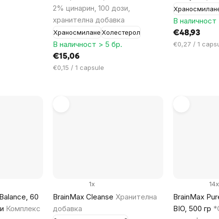
2% цинарин, 100 дози,
Храносмилан
хранителна добавка
В наличност 
Храносмилане
Холестерол
€48,93
В наличност > 5 бр.
Цена
€0,27 / 1 caps
за
€15,06
мярка:
Цена
€0,15 / 1 capsule
за
мярка:
1x
14x
Balance, 60
BrainMax Cleanse
Хранителна
BrainMax Pure
ли
Комплекс
добавка
BIO, 500 гр
*