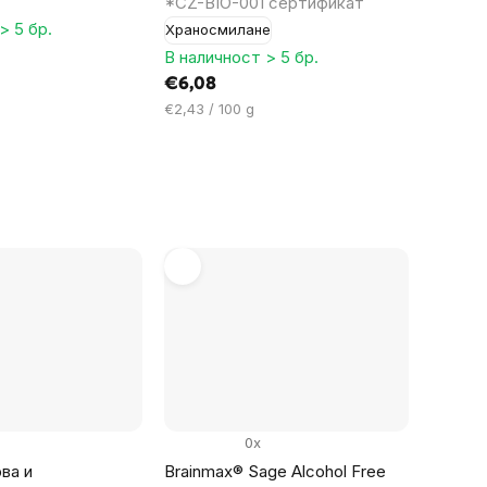
*CZ-BIO-001 сертификат
> 5 бр.
Храносмилане
В наличност > 5 бр.
€6,08
Цена
€2,43 / 100 g
за
мярка:
0x
ва и
Brainmax® Sage Alcohol Free