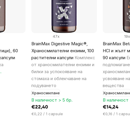
47x
19x
BrainMax Digestive Magic®,
BrainMax Beta
ици), 60
Храносмилателни ензими, 100
HCl и жълт м
капсули
растителни капсули
Комплекс
90 капсули
Е
ка
от храносмилателни ензими и
подпомагане
.
билки за успокояване на
храносмилан
стомаха и облекчаване на
усвояване н
подуването
вещества
Храносмилане
Храносмилан
В наличност > 5 бр.
В наличност 
€22,40
€14,24
Цена
Цена
€0,22 / 1 capsule
€0,16 / 1 capsu
за
за
мярка:
мярка: