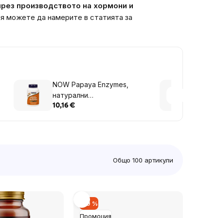
 чрез производството на хормони и
я можете да намерите в статията за
NOW Papaya Enzymes,
Perfo
натурални
натив
храносмилателни ензими,
мляко
10,16 €
40,77
180 пастили
Общо
100
артикули
–19 %
Промоция