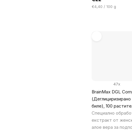
Цена
€4,40 / 100 g
за
мярка:
47x
BrainMax DGL Com
(Деглициризирано
биле), 100 растите
Специално обрабо
екстракт от женск
алое вера за подп