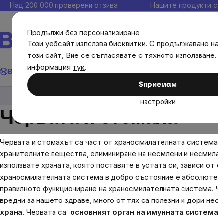
Прескочи
Над 200 000 проверени отзива
Нашите продукти с
към
съдържанието
Продължи без персонализиране
Този уебсайт използва бисквитки. С продължаване н
този сайт, Вие се съгласявате с тяхното използване.
Търсене
информация
тук
.
Brainmax
Имунитет
Акции
💪 WomenPower
Цели
Диет
Sпpиeмaм
Цели
Части на тялото (органи)
Червата
настройки
Червата и стомаха
Червата и стомахът са част от храносмилателната система
хранителните вещества
, елиминиране на несмлени и несми
използвате храната, която поставяте в устата си, зависи 
храносмилателната система в добро състояние е абсолютен 
правилното функциониране на храносмилателната система.
вредни за нашето здраве, много от тях са полезни и дори н
храна
. Червата са
основният орган на имунната система