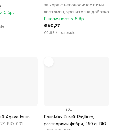
за хора с непоносимост към
е
хистамин, хранителна добавка
> 5 бр.
В наличност > 5 бр.
€40,77
ule
Цена
€0,68 / 1 capsule
за
мярка:
20x
® Agave Inulin
BrainMax Pure® Psyllium,
CZ-BIO-001
разтворими фибри, 250 g, BIO