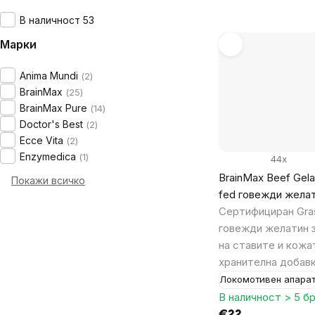
В наличност 53
Марки
Anima Mundi
2
BrainMax
25
BrainMax Pure
14
Doctor's Best
2
Ecce Vita
2
Enzymedica
1
44x
BrainMax Beef Gelat
Покажи всичко
fed говежди желат
Сертифициран Gra
говежди желатин 
на ставите и кожа
хранителна добав
Локомотивен апара
В наличност > 5 бр
€22