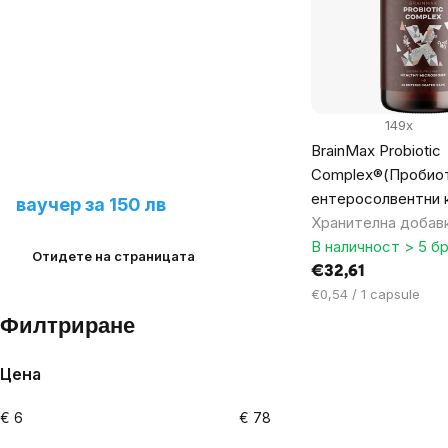
products
149x
BrainMax Probiotic
Предложете ни нов
Complex®(Пробиот
продукт и спечелете
ентеросолвентни 
ваучер за 150 лв
Хранителна добав
В наличност > 5 бр
Отидете на страницата
€32,61
Цена
€0,54 / 1 capsule
за
Филтриране
мярка:
Цена
€
6
€
78