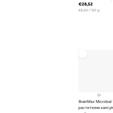
€28,52
Цена
€8,64 / 100 g
за
мярка:
2x
BrainMax Microbial 
растителни капсу