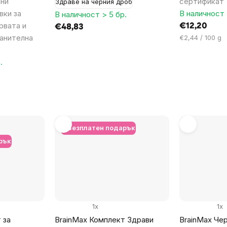
ани
сертификат
Здраве на черния дроб
вки за
В наличност 
В наличност > 5 бр.
рвата и
€12,20
€48,83
ранителна
Цена
€2,44 / 100 g
за
мярка:
.
+ Безплатен подарък
рък
1x
1x
 за
BrainMax Комплект Здрави
BrainMax Чер