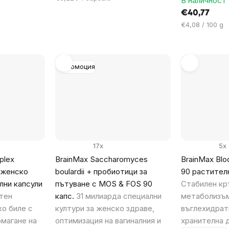
В наличност 
за
€40,77
мярка:
Цена
€4,08 / 100 g
за
мярка:
Промоция
17x
5x
plex
BrainMax Saccharomyces
BrainMax Bloo
 женско
boulardii + пробиотици за
90 растител
лни капсули
пътуване с MOS & FOS 90
Стабилен кръ
тен
капс.
31 милиарда специални
метаболизъм
о биле с
култури за женско здраве,
въглехидрати
омагане на
оптимизация на вагиналния и
хранителна 