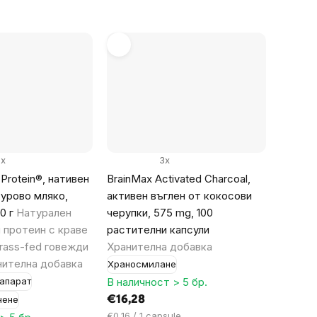
мярка:
9x
3x
Protein®, нативен
BrainMax Activated Charcoal,
сурово мляко,
активен въглен от кокосови
0 г
Натурален
черупки, 575 mg, 100
 протеин с краве
растителни капсули
rass-fed говежди
Хранителна добавка
нителна добавка
Храносмилане
В наличност > 5 бр.
апарат
€16,28
нене
Цена
€0,16 / 1 capsule