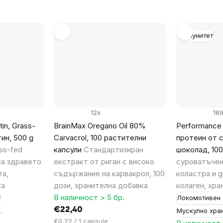
Имунитет
12x
16
in, Grass-
BrainMax Oregano Oil 80%
Performance 
ин, 500 g
Carvacrol, 100 растителни
протеин от 
ss-fed
капсули
Стандартизиран
шоколад, 100
за здравето
екстракт от риган с високо
суроватъчен
та,
съдържание на карвакрол, 100
коластра и g
ка
дози, хранителна добавка
колаген, хра
В наличност > 5 бр.
т
Локомотивен 
.
€22,40
Мускулно хра
Цена
€0,22 / 1 capsule