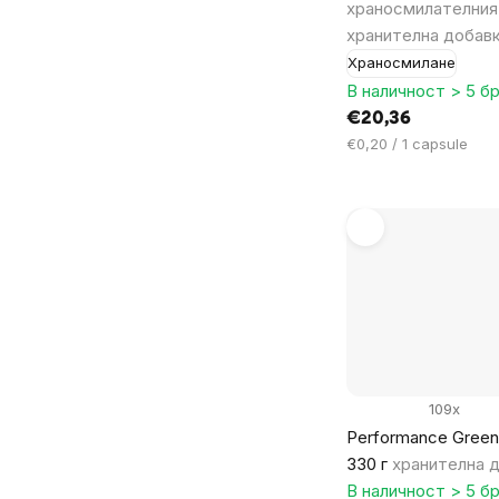
храносмилателния
хранителна добав
Храносмилане
В наличност > 5 бр
€20,36
Цена
€0,20 / 1 capsule
за
мярка:
109x
Performance Green
330 г
хранителна 
В наличност > 5 бр