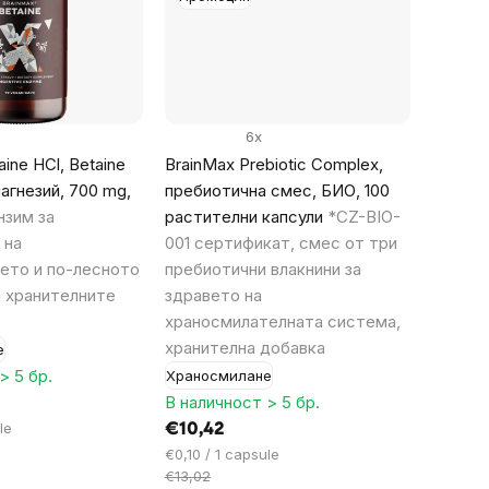
6x
ine HCl, Betaine
BrainMax Prebiotic Complex,
агнезий, 700 mg,
пребиотична смес, БИО, 100
нзим за
растителни капсули
*CZ-BIO-
 на
001 сертификат, смес от три
ето и по-лесното
пребиотични влакнини за
а хранителните
здравето на
храносмилателната система,
хранителна добавка
е
> 5 бр.
Храносмилане
В наличност > 5 бр.
le
€10,42
Цена
€0,10 / 1 capsule
за
€13,02