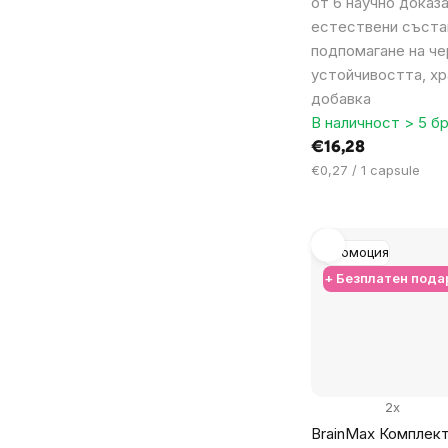
от 6 научно доказ
естествени съста
подпомагане на че
устойчивостта, х
добавка
В наличност > 5 бр
€16,28
Цена
€0,27 / 1 capsule
за
мярка:
Промоция
+ Безплатен пода
2x
BrainMax Комплект