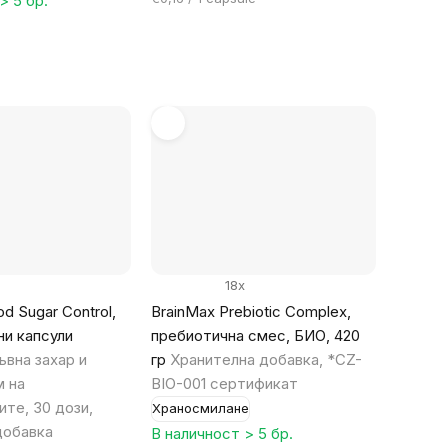
> 5 бр.
за
мярка:
18x
d Sugar Control,
BrainMax Prebiotic Complex,
ни капсули
пребиотична смес, БИО, 420
вна захар и
гр
Хранителна добавка, *CZ-
 на
BIO-001 сертификат
те, 30 дози,
Храносмилане
добавка
В наличност > 5 бр.