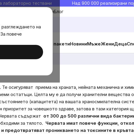
а лабораторно тествани
Над 900 000 реализирани по
Моите любими
Блог
а разглеждането на
 За повече
ични добавки
Изгодни пакети
Новини
Мъже
Жени
Деца
Сп
 и стомаха
. Те осигуряват
приема на храната, нейната механична и хи
лаеми остатъци. Целта му е да получи хранителни веществ
от състоянието (капацитета) на вашата храносмилателна сис
приоритет за човешкото здраве, затова в тази категория щ
Червата съдържат
от 300 до 500 различни вида бактери
еобходими за тялото.
Червата имат повече функции, откол
 и предотвратяват проникването на токсините в кръвта