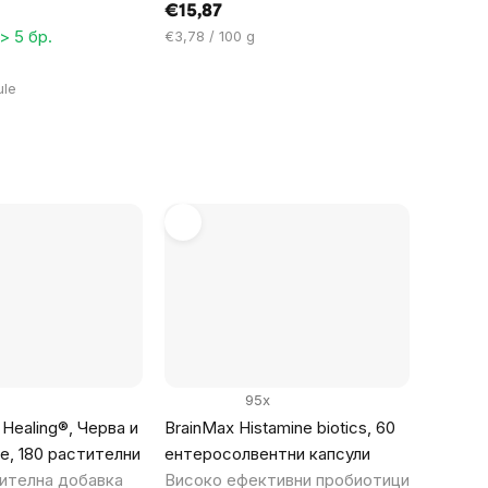
€15,87
> 5 бр.
Цена
€3,78 / 100 g
за
мярка:
ule
95x
 Healing®, Черва и
BrainMax Histamine biotics, 60
е, 180 растителни
ентеросолвентни капсули
ителна добавка
Високо ефективни пробиотици