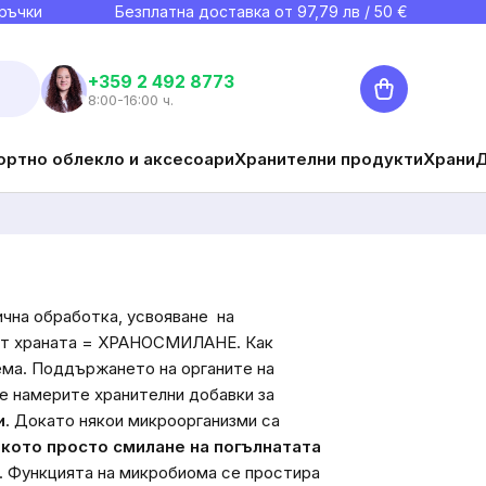
ръчки
Безплатна доставка от
97,79
лв / 50 €
Количка
+359 2 492 8773
8:00-16:00 ч.
ортно облекло и аксесоари
Хранителни продукти
Храни
мична обработка, усвояване
на
а от храната = ХРАНОСМИЛАНЕ. Как
тема. Поддържането на органите на
е намерите хранителни добавки за
и
. Докато някои микроорганизми са
кото просто смилане на погълнатата
. Функцията на микробиома се простира