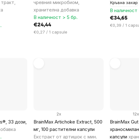
 тракт,
чревния микробиом,
Кръвна захар
ка
хранителна добавка
В наличност 
В наличност > 5 бр.
€34,65
.
€24,44
Цена
€0,39 / 1 caps
за
Цена
€0,27 / 1 capsule
мярка:
за
мярка:
2x
12x
s®, 33 дози,
BrainMax Artichoke Extract, 500
BrainMax Gut
добавка
мг, 100 растителни капсули
храносмилан
.
Екстракт от артишок с мин.
капсули
хран