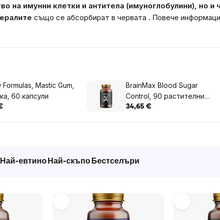
о на имунни клетки и антитела (имуноглобулини), но и
нералите
също се абсорбират в червата .
Повече информаци
 Formulas, Mastic Gum,
BrainMax Blood Sugar
ка, 60 капсули
Control, 90 растителни
капсули
€
34,65 €
Най-евтино
Най-скъпо
Бестселъри