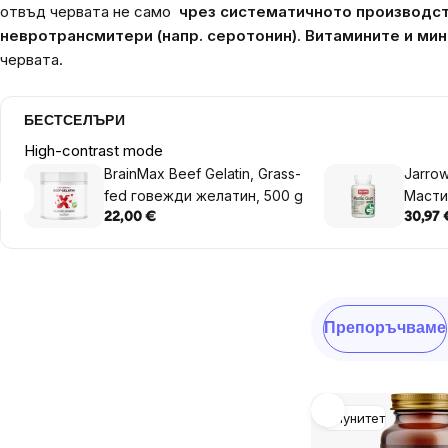
отвъд червата не само
чрез систематичното производств
невротрансмитери (напр. серотонин)
.
Витамините и ми
червата
.
БЕСТСЕЛЪРИ
High-contrast mode
BrainMax Beef Gelatin, Grass-
Jarrow
fed говежди желатин, 500 g
Масти
22,00 €
30,97 
Sidebar
Сортиране
Препоръчваме
на
продукти
List
Имунитет
of