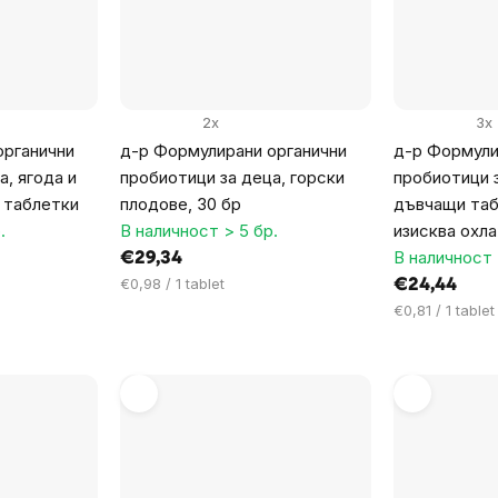
2x
3x
органични
д-р Формулирани органични
д-р Формули
а, ягода и
пробиотици за деца, горски
пробиотици з
 таблетки
плодове, 30 бр
дъвчащи таб
.
В наличност > 5 бр.
изисква охл
В наличност 
€29,34
Цена
€0,98 / 1 tablet
€24,44
за
Цена
€0,81 / 1 tablet
мярка:
за
мярка: