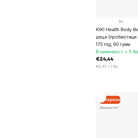
0x
KIKI Health Body Bi
деца (пробиотици 
175 mg, 60 гуми
В наличност > 5 бр
€24,44
Цена
€0,41 / 1 бр.
за
мярка:
Изчерпан
Имунитет