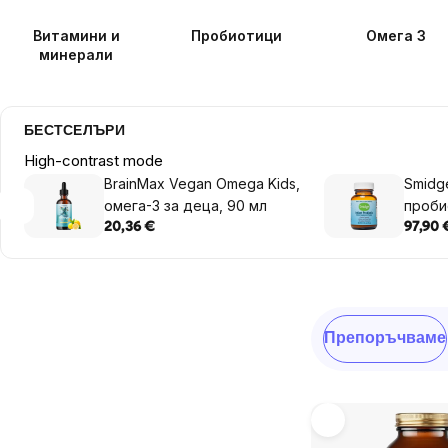
Витамини и
Пробиотици
Омега 3
минерали
БЕСТСЕЛЪРИ
High-contrast mode
BrainMax Vegan Omega Kids,
Smidge
омега-3 за деца, 90 мл
проби
на пра
20,36 €
97,90 
Sidebar
Сортиране
Препоръчваме
на
продукти
List