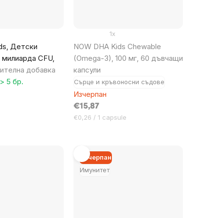
1x
ds, Детски
NOW DHA Kids Chewable
5 милиарда CFU,
(Omega-3), 100 мг, 60 дъвчащи
ителна добавка
капсули
> 5 бр.
Сърце и кръвоносни съдове
Изчерпан
€15,87
Цена
€0,26 / 1 capsule
за
мярка:
Изчерпан
Имунитет