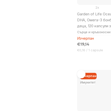
2x
Garden of Life Oce
DHA, Омега-3 бонб
деца, 120 капсули 
Сърце и кръвоносни
Изчерпан
€19,14
Цена
€0,16 / 1 capsule
за
мярка:
Изчерпан
Имунитет