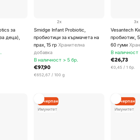
2x
3x
otics за
Smidge Infant Probiotic,
Vesantech Ki
за деца),
пробиотици за кърмачета на
пробиотик, 
прах, 15 гр
Хранителна
60 гуми
Хран
.
добавка
В наличност 
В наличност > 5 бр.
€26,73
Цена
€0,45 / 1 бр.
€97,90
за
Цена
€652,67 / 100 g
мярка:
за
мярка:
Изчерпан
Изчерпан
Имунитет
Имунитет