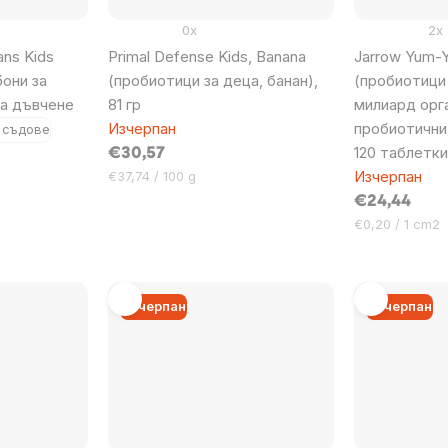
0x
2x
ans Kids
Primal Defense Kids, Banana
Jarrow Yum-Y
они за
(пробиотици за деца, банан),
(пробиотици 
за дъвчене
81 гр
милиард орга
Изчерпан
пробиотични
 съдове
120 таблетки
€30,57
Цена
Изчерпан
€37,74 / 100 g
за
€24,44
мярка:
Цена
€0,20 / 1 cm2
за
мярка:
Изчерпан
Изчерпан