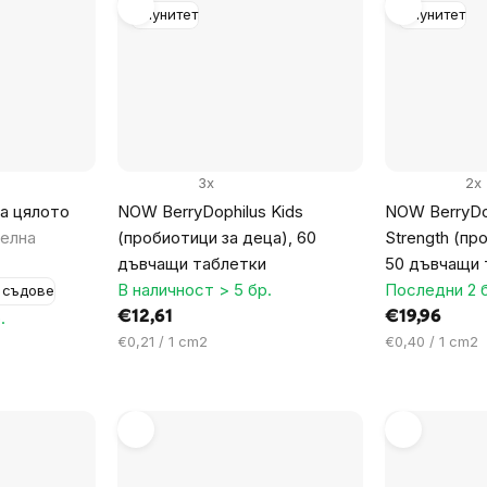
Имунитет
Имунитет
3x
2x
за цялото
NOW BerryDophilus Kids
NOW BerryDop
елна
(пробиотици за деца), 60
Strength (пр
дъвчащи таблетки
50 дъвчащи 
В наличност > 5 бр.
Последни 2 
 съдове
.
€12,61
€19,96
Цена
Цена
€0,21 / 1 cm2
€0,40 / 1 cm2
за
за
мярка:
мярка: