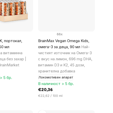
66x
K, портокал,
BrainMax Vegan Omega Kids,
250 мл
омега-3 за деца, 90 мл
Най-
а витаминна
чистият източник на Омега-3
еца без захар |
с вкус на лимон, 696 mg DHA,
rainMarket
витамин D3 и K2, 45 дози,
хранителна добавка
> 5 бр.
Локомотивен апарат
В наличност > 5 бр.
€20,36
Цена
€22,62 / 100 ml
за
мярка: