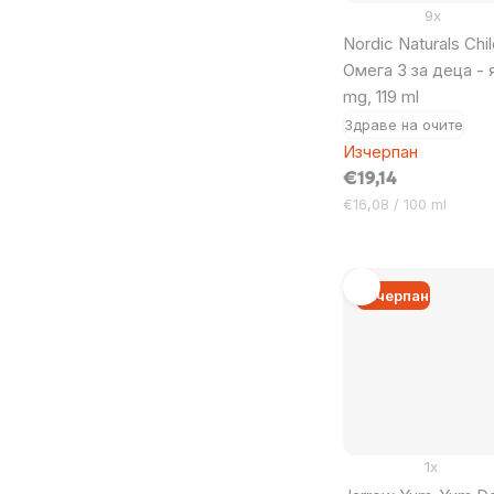
9x
Nordic Naturals Chi
Омега 3 за деца - 
mg, 119 ml
Здраве на очите
Изчерпан
€19,14
Цена
€16,08 / 100 ml
за
мярка:
Изчерпан
1x