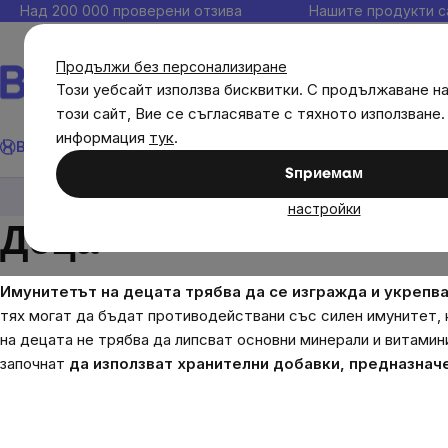
Прескочи
Над 200 000 проверени отзива
Нашите продукти с
към
съдържанието
Продължи без персонализиране
Този уебсайт използва бисквитки. С продължаване н
този сайт, Вие се съгласявате с тяхното използване.
Търсене
информация
тук
.
Brainmax
Имунитет
Акции
💪 WomenPower
Цели
Диет
Sпpиeмaм
Цели
Деца
настройки
Деца
Имунитетът на децата трябва да се изгражда и укрепв
тях могат да бъдат противодействани със силен имунитет,
на децата не трябва да липсват основни минерали и витамин
започнат
да използват хранителни добавки, предназнач