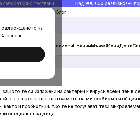
а лабораторно тествани
Над 900 000 реализирани по
Моите любими
Блог
а разглеждането на
 За повече
ични добавки
Изгодни пакети
Новини
Мъже
Жени
Деца
Сп
а
, защото те са изложени на бактерии и вируси всеки ден в д
 който е свързан със състоянието
на микробиома
и общия 
и, както и пробиотици. Ако те не получават тези микроелеме
ени специално за деца
.