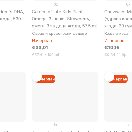
0x
0x
ldren's DHA,
Garden of Life Kids Plant
Chewwies Mul
ягода, 530
Omega-3 Liquid, Strawberry,
(здрава коса
омега-3 за деца ягода, 57.5 ml
ягода, 30 гу
Сърце и кръвоносни съдове
Кожа и коса
Изчерпан
Изчерпан
€33,01
€10,16
Цена
Цена
€57,41 / 100 ml
€0,34 / 1 бр.
за
за
мярка:
мярка:
Изчерпан
Изчерпан
1x
1x