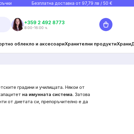
ръчки
Безплатна доставка от
97,79
лв / 50 €
Количка
+359 2 492 8773
8:00-16:00 ч.
ортно облекло и аксесоари
Хранителни продукти
Храни
етските градини и училищата.
Някои от
капацитет
на имунната система
. Затова
нти от диетата си, препоръчително е да