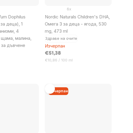
6x
um Dophilus
Nordic Naturals Children's DHA,
за деца), 1
Омега 3 за деца - ягода, 530
низми, 4
mg, 473 ml
 щама, малина,
Здраве на очите
 за дъвчене
Изчерпан
€51,38
Цена
€10,86 / 100 ml
за
мярка:
Изчерпан