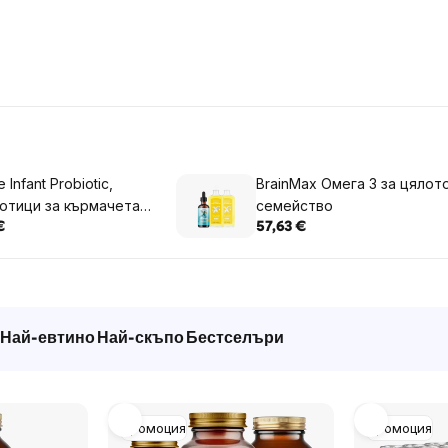
 Infant Probiotic,
BrainMax Омега 3 за цялот
отици за кърмачета
семейство
х, 15 гр
€
57,63 €
Най-евтино
Най-скъпо
Бестселъри
Промоция
Промоция