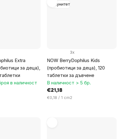
Имунитет
3x
hilus Extra
NOW BerryDophilus Kids
обиотици за деца),
(пробиотици за деца), 120
таблетки
таблетки за дъвчене
броя в наличност
В наличност > 5 бр.
€21,18
Цена
€0,18 / 1 cm2
за
мярка: