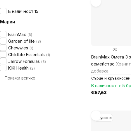
В наличност 15
Марки
BrainMax
6
Garden of life
8
Chewwies
1
0x
ChildLife Essentials
1
BrainMax Омега 3 
Jarrow Formulas
3
семейство
Хранит
KIKI Health
2
добавка
Покажи всичко
Сърце и кръвоносни
В наличност > 5 бр
€57,63
Имунитет