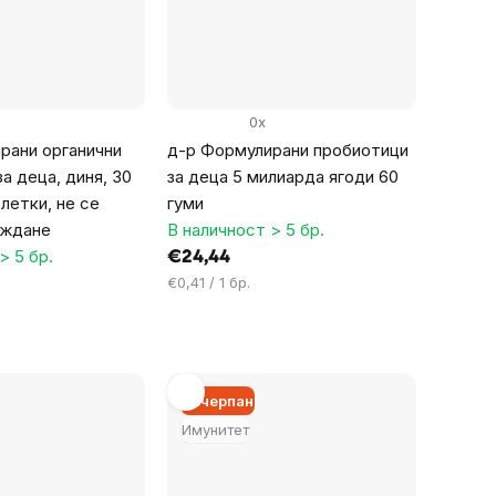
0x
рани органични
д-р Формулирани пробиотици
а деца, диня, 30
за деца 5 милиарда ягоди 60
летки, не се
гуми
аждане
В наличност > 5 бр.
> 5 бр.
€24,44
Цена
€0,41 / 1 бр.
за
мярка:
Изчерпан
Имунитет