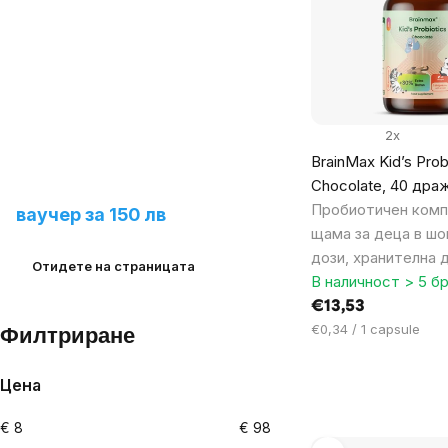
of
products
2x
BrainMax Kid’s Prob
Предложете ни нов
Chocolate, 40 дра
продукт и спечелете
Пробиотичен комп
ваучер за 150 лв
щама за деца в шо
дози, хранителна 
Отидете на страницата
В наличност > 5 бр
€13,53
Цена
€0,34 / 1 capsule
Филтриране
за
мярка:
Цена
€
8
€
98