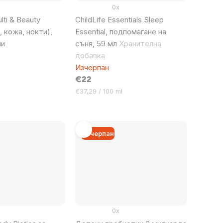
0x
ti & Beauty
ChildLife Essentials Sleep
, кожа, нокти),
Essential, подпомагане на
ми
съня, 59 мл
Хранителна
добавка
Изчерпан
€22
Цена
€37,29 / 100 ml
за
мярка:
Изчерпан
0x