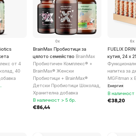
0x
6x
iotics
BrainMax Пробиотици за
FUELIX DRIN
жета
цялото семейство
BrainMax
кутия, 24 x 
лекс от 4
Пробиотичен Комплекс® +
Функционалн
колад, 40
BrainMax® Женски
напитка за д
добавка
Пробиотици + BrainMax®
MGFitman x B
.
Детски Пробиотици Шоколад,
Енергия
Хранителна добавка
В наличност 
В наличност > 5 бр.
€38,20
€86,44