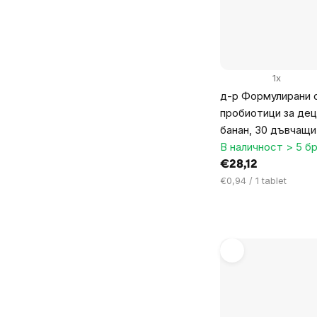
1x
д-р Формулирани 
пробиотици за дец
банан, 30 дъвчащи
В наличност > 5 бр
€28,12
Цена
€0,94 / 1 tablet
за
мярка: