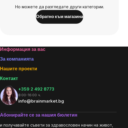
Но можете да разгледате други категории.
Обратно към магазина
Footer
Информация за вас
За компанията
Нашите проекти
Контакт
+359 2 492 8773
8:00-16:00 ч.
info@brainmarket.bg
Абонирайте се за нашия бюлетин
и получавайте съвети за здравословен начин на живот,