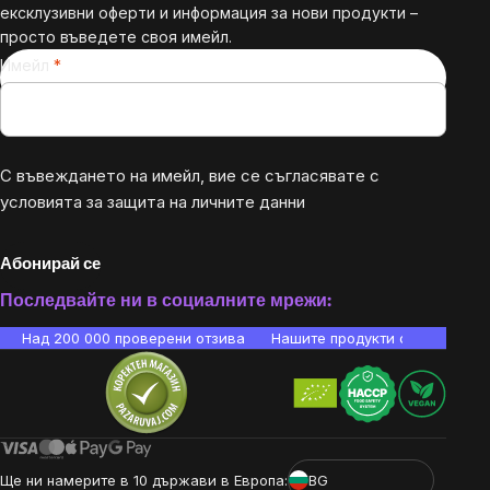
ексклузивни оферти и информация за нови продукти –
просто въведете своя имейл.
Имейл
С въвеждането на имейл, вие се съгласявате с
условията за защита на личните данни
Абонирай се
Последвайте ни в социалните мрежи:
Над 200 000 проверени отзива
Нашите продукти са лаборато
Ще ни намерите в 10 държави в Европа:
BG