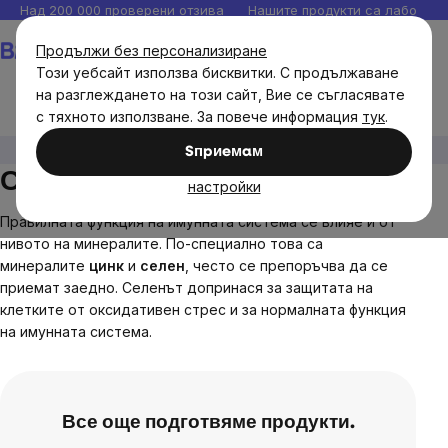
Прескочи
Над 200 000 проверени отзива
Нашите продукти са лаборато
към
Количка
Продължи без персонализиране
съдържанието
Този уебсайт използва бисквитки. С продължаване
на разглеждането на този сайт, Вие се съгласявате
с тяхното използване. За повече информация
тук
.
Цели
Имунитет
Селен
Sпpиeмaм
Селен
настройки
Правилната функция на имунната система се влияе и от
нивото на минералите.
По-специално това са
минералите
цинк
и
селен
, често се препоръчва да се
приемат заедно.
Селенът допринася за защитата на
клетките от оксидативен стрес и за нормалната функция
на имунната система.
Все още подготвяме продукти.