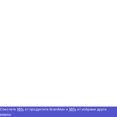
Спестете
15%
от продуктите BrainMax и
10%
от избрани други
марки.