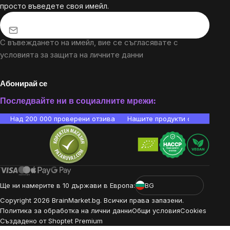
просто въведете своя имейл.
С въвеждането на имейл, вие се съгласявате с
условията за защита на личните данни
Абонирай се
Последвайте ни в социалните мрежи:
Над 200 000 проверени отзива
Нашите продукти са лаборато
Ще ни намерите в 10 държави в Европа:
BG
Copyright
2026
BrainMarket.bg. Всички права запазени.
Политика за обработка на лични данни
Общи условия
Cookies
Създадено от Shoptet Premium