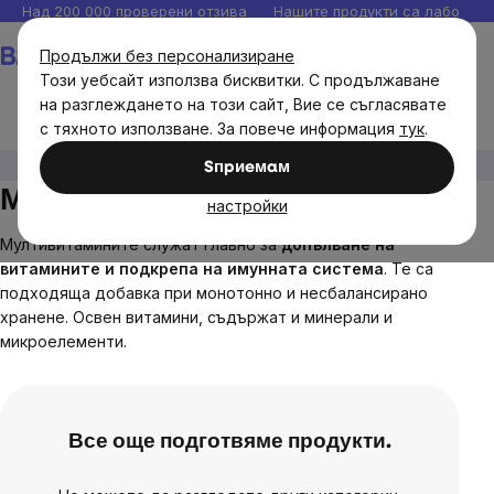
Прескочи
Над 200 000 проверени отзива
Нашите продукти са лаборато
към
Количка
Продължи без персонализиране
съдържанието
Този уебсайт използва бисквитки. С продължаване
на разглеждането на този сайт, Вие се съгласявате
с тяхното използване. За повече информация
тук
.
Цели
Имунитет
Мултивитамин
Sпpиeмaм
Мултивитамин
настройки
Мултивитамините служат главно за
допълване на
витамините и подкрепа на имунната система
. Те са
подходяща добавка при монотонно и несбалансирано
хранене. Освен витамини, съдържат и минерали и
микроелементи.
Все още подготвяме продукти.