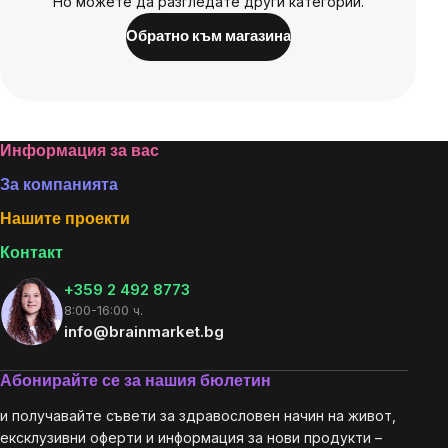
Но можете да разгледате други категории.
Обратно към магазина
Footer
Информация за вас
За компанията
Нашите проекти
Контакт
+359 2 492 8773
8:00-16:00 ч.
info@brainmarket.bg
Абонирайте се за нашия бюлетин
и получавайте съвети за здравословен начин на живот,
ексклузивни оферти и информация за нови продукти –