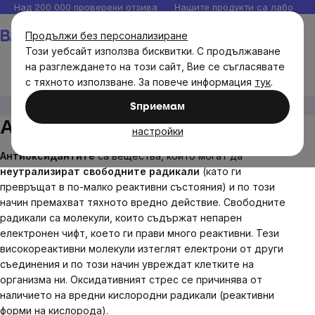
Прескочи
Над 200 000 проверени отзива
Нашите продукти са лаборато
към
Количка
Продължи без персонализиране
съдържанието
Този уебсайт използва бисквитки. С продължаване
на разглеждането на този сайт, Вие се съгласявате
с тяхното използване. За повече информация
тук
.
Цели
Имунитет
Антиоксиданти
Sпpиeмaм
Антиоксиданти
настройки
Антиоксидантите
са вещества, които могат да
неутрализират свободните радикали
(като ги
превръщат в по-малко реактивни състояния) и по този
начин премахват тяхното вредно действие. Свободните
радикали са молекули, които съдържат непарен
електронен чифт, което ги прави много реактивни. Тези
високореактивни молекули изтеглят електрони от други
съединения и по този начин увреждат клетките на
организма ни. Оксидативният стрес се причинява от
наличието на вредни кислородни радикали (реактивни
форми на кислорода).