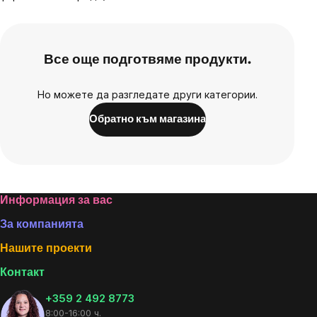
Все още подготвяме продукти.
Но можете да разгледате други категории.
Обратно към магазина
Footer
Информация за вас
За компанията
Нашите проекти
Контакт
+359 2 492 8773
8:00-16:00 ч.