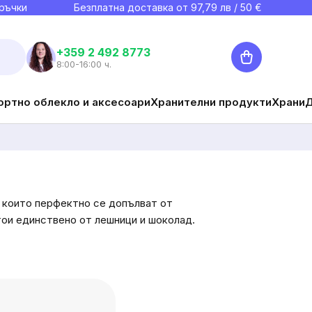
ръчки
Безплатна доставка от
97,79
лв / 50 €
Количка
+359 2 492 8773
8:00-16:00 ч.
ортно облекло и аксесоари
Хранителни продукти
Храни
, които перфектно се допълват от
тои единствено от лешници и шоколад.