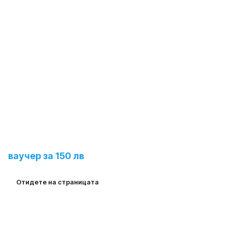
Предложете ни нов
продукт и спечелете
ваучер за 150 лв
Отидете на страницата