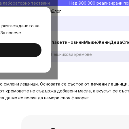
а лабораторно тествани
Над 900 000 реализирани по
Моите любими
Блог
а разглеждането на
 За повече
ични добавки
Изгодни пакети
Новини
Мъже
Жени
Деца
Сп
итюри и мармалади
Лешникови кремове
но смлени лешници.
Основата се състои от
печени лешници
 от кремовете не съдържа добавени масла, а вкусът се със
 за да може всеки да намери своя фаворит.