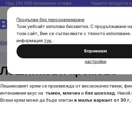
Прескочи
Над 200 000 проверени отзива
Нашите продукти с
към
съдържанието
Продължи без персонализиране
Този уебсайт използва бисквитки. С продължаване н
този сайт, Вие се съгласявате с тяхното използване.
Търсене
информация
тук
.
Brainmax
Имунитет
Акции
💪 WomenPower
Цели
Диет
Sпpиeмaм
Хранителни продукти
Ядкови кремове, конф
настройки
Лешникови кремове
Лешниковият крем се произвежда от висококачествени, фи
интензивния вкус на
тъмен, млечен
и
бял шоколад
. Никой
Всеки крем може да бъде опитан
в малък вариант от 30 г
,
Sidebar