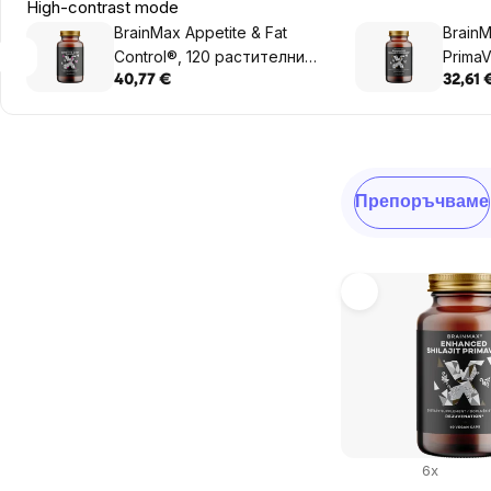
High-contrast mode
BrainMax Appetite & Fat
BrainM
Control®, 120 растителни
Prima
капсули
капсу
40,77 €
32,61 
Sidebar
Сортиране
Препоръчваме
на
продукти
List
of
products
6x