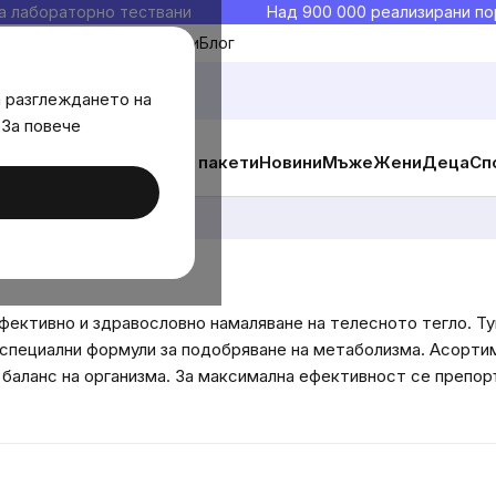
а лабораторно тествани
Над 900 000 реализирани по
Моите любими
Блог
а разглеждането на
 За повече
ични добавки
Изгодни пакети
Новини
Мъже
Жени
Деца
Сп
Загуба на тегло
ефективно и здравословно намаляване на телесното тегло. Т
 и специални формули за подобряване на метаболизма. Асорт
 баланс на организма. За максимална ефективност се препор