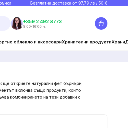
ръчки
Безплатна доставка от
97,79
лв / 50 €
Количка
+359 2 492 8773
8:00-16:00 ч.
ортно облекло и аксесоари
Хранителни продукти
Храни
ук ще откриете натурални фет бърнъри,
иментът включва също продукти, които
ъчва комбинирането на тези добавки с