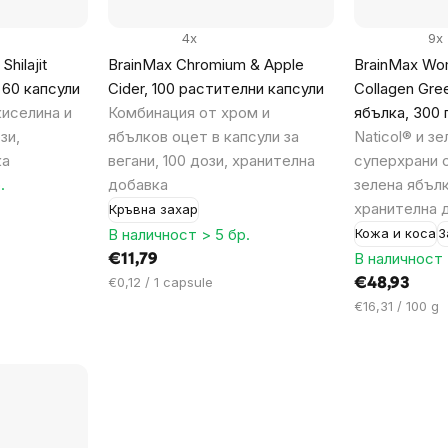
4x
9x
hilajit
BrainMax Chromium & Apple
BrainMax Wo
 60 капсули
Cider, 100 растителни капсули
Collagen Gre
иселина и
Комбинация от хром и
ябълка, 300 
зи,
ябълков оцет в капсули за
Naticol® и з
ка
вегани, 100 дози, хранителна
суперхрани 
.
добавка
зелена ябълк
хранителна 
Кръвна захар
В наличност > 5 бр.
Кожа и коса
З
В наличност 
€11,79
Цена
€0,12 / 1 capsule
€48,93
за
Цена
€16,31 / 100 g
мярка:
за
мярка: