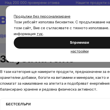
Прескочи
Над 200 000 проверени отзива
Нашите продукти с
към
съдържанието
Продължи без персонализиране
Този уебсайт използва бисквитки. С продължаване н
този сайт, Вие се съгласявате с тяхното използване.
Търсене
информация
тук
.
Brainmax
Имунитет
Акции
💪 WomenPower
Цели
Диет
Sпpиeмaм
Brainmax
Brainmax хранителни добавки
настройки
Загуба на тегло
В тази категория ще намерите продукти, предназначени за 
хранителни добавки, богати на витамини и минерали, както
спомагат за намаляване на апетита и подобряват енергийния
балансирано хранене и редовна физическа активност.
БЕСТСЕЛЪРИ