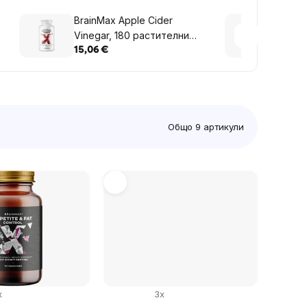
BrainMax Apple Cider
Brain
Vinegar, 180 растителни
Cider
капсули
капсу
15,06 €
11,79 
Общо
9
артикули
x
3x