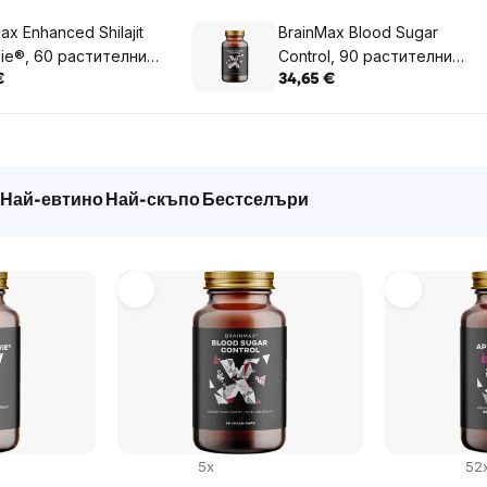
ax Enhanced Shilajit
BrainMax Blood Sugar
Vie®, 60 растителни
Control, 90 растителни
ли
капсули
€
34,65 €
Най-евтино
Най-скъпо
Бестселъри
5x
52