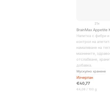
21x
BrainMax Appetite Ki
Напитка с фибри и
контрол на апетит
намаляване на тег
мазнините, здрав
отслабване, храни
добавка.
Мускулно хранене
Изчерпан
€40,77
Цена
€4,08 / 100 g
за
мярка:
Listing