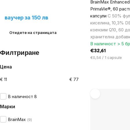
BrainMax Enhanced S
Предложете ни нов
PrimaVie®, 60 рас
продукт и спечелете
капсули
С 50% фул
ваучер за 150 лв
киселина, 10,3% D
коензим Q10, 60 до
Отидете на страницата
хранителна добав
В наличност > 5 бр
€32,61
Филтриране
Цена
€0,54 / 1 capsule
за
Цена
мярка:
€
11
€
77
В наличност 8
Марки
BrainMax
9