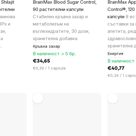
hilajit
BrainMax Blood Sugar Control,
BrainMax Appe
тителни
90 растителни капсули
Control®, 12
винова
Стабилен кръвна захар и
капсули
8 ес
BPs и
метаболизъм на
съставки за 
зи,
въглехидратите, 30 дози,
апетита, ред
ка
хранителна добавка
здравословн
.
хранителна д
Кръвна захар
В наличност > 5 бр.
Енергия
В наличност 
€34,65
Цена
€0,39 / 1 capsule
€40,77
за
Цена
€0,34 / 1 caps
мярка:
за
мярка: