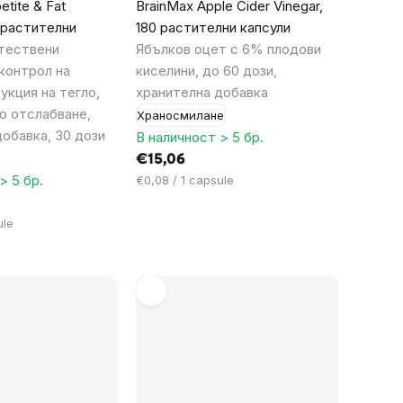
tite & Fat
BrainMax Apple Cider Vinegar,
0 растителни
180 растителни капсули
тествени
Ябълков оцет с 6% плодови
контрол на
киселини, до 60 дози,
укция на тегло,
хранителна добавка
о отслабване,
Храносмилане
обавка, 30 дози
В наличност > 5 бр.
€15,06
> 5 бр.
Цена
€0,08 / 1 capsule
за
мярка:
ule