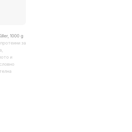
ller, 1000 g
 протеини за
а,
лото и
ословно
телна