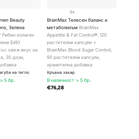
0x
men Beauty
BrainMax Телесен баланс и
ens, Зелена
метаболизъм
BrainMax
г
Рибен колаген
Appetite & Fat Control®, 120
елени БИО
растителни капсули +
със свеж вкус на
BrainMax Blood Sugar Control,
а, 30 дози,
90 растителни капсули,
добавка
хранителна добавка
агуба на тегло
Кръвна захар
> 5 бр.
В наличност > 5 бр.
€76,28