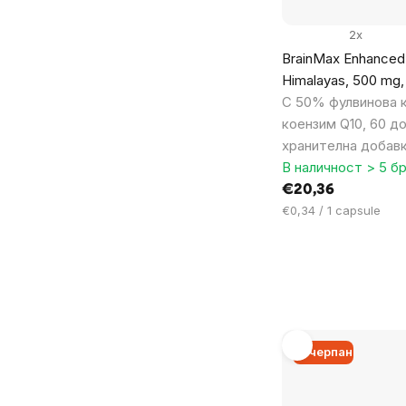
2x
BrainMax Enhanced S
Himalayas, 500 mg,
С 50% фулвинова к
коензим Q10, 60 до
хранителна добав
В наличност > 5 бр
€20,36
Цена
€0,34 / 1 capsule
за
мярка:
Изчерпан