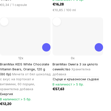
Цена
€0,34 / 1 capsule
€16,28
за
Цена
€10,85 / 100 ml
мярка:
за
мярка:
12x
0x
BrainMax KIDS White Chocolate
BrainMax Омега 3 за цялото
Vitamin Bears, Orange, 120 g
семейство
Хранителна
(60 бр)
Мечета от бял шоколад
добавка
с вкус на портокал и
Сърце и кръвоносни съдове
витамини, 60 порции,
В наличност > 5 бр.
хранителна добавка
€57,63
Енергия
В наличност > 5 бр.
€12,20