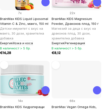
7x
22x
BrainMax KIDS Liquid Liposomal
BrainMax KIDS Magnesium
Vitamin C & Zinc, манго, 150 ml
Powder, Драконов плод, 150 г
Детски имунитет с вкус на
Магнезий за деца с вкус на
манго, 30 дози, хранителна
драконов плод, 30 дози,
добавка
хранителна добавка
Енергия
Кожа и коса
Енергия
Регенерация
В наличност > 5 бр.
В наличност > 5 бр.
€16,28
€8,12
14x
66x
BrainMax KIDS Хидратиращи
BrainMax Vegan Omega Kids,