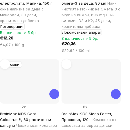
електролити, Малина, 150 г
омега-3 за деца, 90 мл
Най-
онна напитка за деца с
чистият източник на Омега-3 с
минерали, 30 дози,
вкус на лимон, 696 mg DHA,
хранителна добавка
витамин D3 и K2, 45 дози,
Регенерация
хранителна добавка
Локомотивен апарат
В наличност > 5 бр.
В наличност > 5 бр.
€12,20
Цена
€20,36
€4,07 / 100 g
за
Цена
€22,62 / 100 ml
мярка:
за
мярка:
Промоция
2x
8x
BrainMax KIDS Goat
BrainMax KIDS Sleep Faster,
Colostrum®, 60 растителни
Праскова, 120 г
Комплекс от
капсули
Чешка козя коластра
вещества за здрав детски