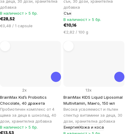
за деца, 30 дози, хранителна
сън, 30 дози, хранителна
добавка
добавка
В наличност > 5 бр.
Сън
€28,52
В наличност > 5 бр.
Цена
€0,48 / 1 capsule
€10,16
за
Цена
€2,82 / 100 g
мярка:
за
мярка:
2x
13x
BrainMax Kid’s Probiotics
BrainMax KIDS Liquid Liposomal
Chocolate, 40 дражета
Multivitamin, Манго, 150 мл
Пробиотичен комплекс от 4
Висока усвояемост и пълен
щама за деца в шоколад, 40
спектър витамини за деца, 30
дози, хранителна добавка
дози, хранителна добавка
В наличност > 5 бр.
Енергия
Кожа и коса
€13,53
В наличност > 5 бр.