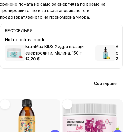
хранене помага не само за енергията по време на
тренировките, но и за възстановяването и
предотвратяването на прекомерна умора.
БЕСТСЕЛЪРИ
High-contrast mode
BrainMax KIDS Хидратиращи
BrainMa
електролити, Малина, 150 г
омега-3
12,20 €
20,36 €
Сортиране
List
of
products