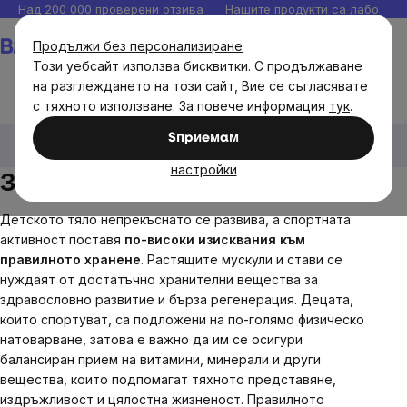
Прескочи
Над 200 000 проверени отзива
Нашите продукти са лаборато
към
Количка
Продължи без персонализиране
съдържанието
Този уебсайт използва бисквитки. С продължаване
на разглеждането на този сайт, Вие се съгласявате
с тяхното използване. За повече информация
тук
.
Brainmax
Brainmax хранителни добавки
За
Sпpиeмaм
спортуващи деца
настройки
За спортуващи деца
Детското тяло непрекъснато се развива, а спортната
активност поставя
по-високи изисквания към
правилното хранене
. Растящите мускули и стави се
нуждаят от достатъчно хранителни вещества за
здравословно развитие и бърза регенерация. Децата,
които спортуват, са подложени на по-голямо физическо
натоварване, затова е важно да им се осигури
балансиран прием на витамини, минерали и други
вещества, които подпомагат тяхното представяне,
издръжливост и цялостна жизненост. Правилното