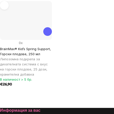
0x
BrainMax® Kid’s Spring Support,
Горски плодове, 250 мл
Липозомна подкрепа за
дихателната система с вкус
на горски плодове, 25 дози,
хранителна добавка
В наличност > 5 бр.
€26,90
Listing
controls
Footer
Информация за вас