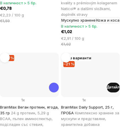
В наличност > 5 бр.
kvality s prémiovým kolagenem
Naticol® a dalšími složkami,
€0,78
doplněk stravy
Цена
€2,23 / 100 g
Мускулно хранене
Кожа и коса
за
€1,59
мярка:
В наличност > 5 бр.
€1,02
Цена
€2,91 / 100 g
за
€1,02
мярка:
–50 %
Още варианти
–21 %
Детайл
1x
1x
BrainMax Веган протеин, ягода,
BrainMax Daily Support, 25 г,
35 гр
24 g протеин, 5,29 g
ПРОБА
Комплексно хранене за
BCAA, пълен аминоспектър,
мускули и представяне,
подсладен със стевия,
хранителна добавка