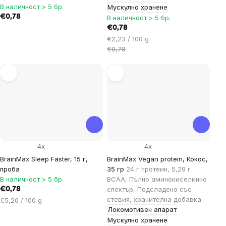
В наличност > 5 бр.
Мускулно хранене
€0,78
В наличност > 5 бр.
€0,78
Цена
€2,23 / 100 g
за
€0,78
мярка:
4x
4x
BrainMax Sleep Faster, 15 г,
BrainMax Vegan protein, Кокос,
проба
35 гр
24 г протеин, 5,29 г
В наличност > 5 бр.
BCAA, Пълно аминокиселинно
спектър, Подсладено със
€0,78
стевия, хранителна добавка
Цена
€5,20 / 100 g
Локомотивен апарат
за
мярка:
Мускулно хранене