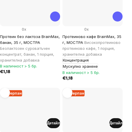
0x
0x
Протеин без лактоза BrainMax,
Протеиново кафе BrainMax, 35
банан, 35 г, МОСТРА
г, МОСТРА
Високопротеиново
Безлактозен суроватъчен
протеиново кафе, 1 порция,
концентрат, банан, 1 порция,
хранителна добавка
хранителна добавка
Концентрация
В наличност > 5 бр.
Мускулно хранене
€1,18
В наличност > 5 бр.
€1,18
Изчерпан
Изчерпан
Детайл
Детайл