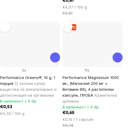
€0,61
Цена
€4,07 / 100 g
за
€0,61
мярка:
–16 %
2x
11x
Performance Greens®, 10 g, 1
Performance Magnesium 1000
порция
12 зелени супер
мг, (Магнезий 200 мг +
вещества за алкализиране и
Витамин B6), 4 растителни
детоксикация на организма
капсули, ПРОБА
Хранителна
В наличност > 5 бр.
добавка
В наличност > 5 бр.
€0,53
Цена
€0,65
€5,30 / 100 g
за
Цена
€0,16 / 1 capsule
мярка:
за
€0,78
мярка: