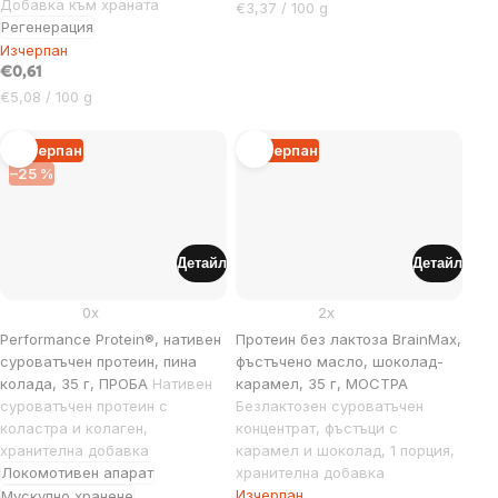
Добавка към храната
Цена
€3,37 / 100 g
Регенерация
за
Изчерпан
мярка:
€0,61
Цена
€5,08 / 100 g
за
мярка:
Изчерпан
Изчерпан
–25 %
Детайл
Детайл
0x
2x
Performance Protein®, нативен
Протеин без лактоза BrainMax,
суроватъчен протеин, пина
фъстъчено масло, шоколад-
колада, 35 г, ПРОБА
Нативен
карамел, 35 г, МОСТРА
суроватъчен протеин с
Безлактозен суроватъчен
коластра и колаген,
концентрат, фъстъци с
хранителна добавка
карамел и шоколад, 1 порция,
Локомотивен апарат
хранителна добавка
Изчерпан
Мускулно хранене