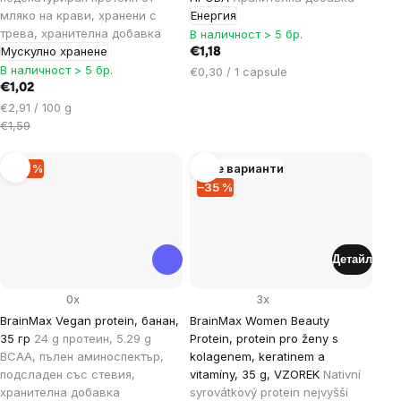
мляко на крави, хранени с
Енергия
трева, хранителна добавка
В наличност > 5 бр.
Мускулно хранене
€1,18
В наличност > 5 бр.
Цена
€0,30 / 1 capsule
€1,02
за
Цена
мярка:
€2,91 / 100 g
за
€1,59
мярка:
–50 %
Още варианти
–35 %
Детайл
0x
3x
BrainMax Vegan protein, банан,
BrainMax Women Beauty
35 гр
24 g протеин, 5.29 g
Protein, protein pro ženy s
BCAA, пълен аминоспектър,
kolagenem, keratinem a
подсладен със стевия,
vitamíny, 35 g, VZOREK
Nativní
хранителна добавка
syrovátkový protein nejvyšší