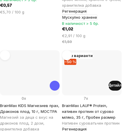
хранителна добавка
€0,57
Регенерация
Цена
€5,70 / 100 g
Мускулно хранене
за
мярка:
В наличност > 5 бр.
€1,02
Цена
€2,91 / 100 g
за
€1,59
мярка:
Още варианти
–50 %
Детайл
0x
7x
BrainMax KIDS Магнезиев прах,
BrainMax LAUF® Protein,
Драконов плод, 10 г, МОСТРА
нативен протеин от сурово
Магнезий за деца с вкус на
мляко, 35 г, Пробен размер
драконов плод, 2 дози,
Нативен суроватъчен протеин
хранителна добавка
Регенерация