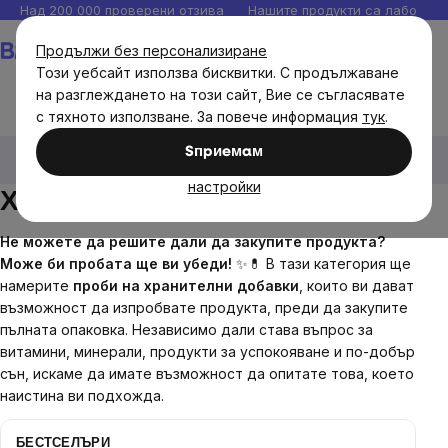
Прескочи
Над 200 000 проверени отзива
Нашите продукти са лаборато
към
Количка
Продължи без персонализиране
съдържанието
Този уебсайт използва бисквитки. С продължаване
на разглеждането на този сайт, Вие се съгласявате
с тяхното използване. За повече информация
тук
.
Brainmax
Brainmax хранителни добавки
Проби
Sпpиeмaм
Хранителни добавки
настройки
Хранителни добавки
Не можете да решите дали да закупите продукта?
Може би пробата ще ви убеди!
✨💊 В тази категория ще
намерите
проби на хранителни добавки
, които ви дават
възможност да изпробвате продукта, преди да закупите
пълната опаковка. Независимо дали става въпрос за
витамини, минерали, продукти за успокояване и по-добър
сън, искаме да имате възможност да опитате това, което
наистина ви подхожда.
БЕСТСЕЛЪРИ