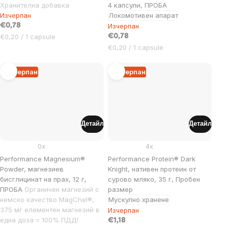
Хранителна добавка
4 капсули, ПРОБА
Изчерпан
Локомотивен апарат
€0,78
Изчерпан
Цена
€0,20 / 1 capsule
€0,78
за
Цена
€0,20 / 1 capsule
мярка:
за
мярка:
Изчерпан
Изчерпан
Детайл
Детайл
0x
4x
Performance Magnesium®
Performance Protein® Dark
Powder, магнезиев
Knight, нативен протеин от
бисглицинат на прах, 12 г,
сурово мляко, 35 г, Пробен
ПРОБА
Органичен магнезий с
размер
немско качество MagChel®,
Мускулно хранене
375 мг елементен магнезий в
Изчерпан
една доза = 100% ПДД!
€1,18