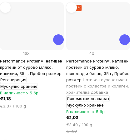
–35 %
16x
4x
Performance Protein®, нативен
Performance Protein®, нативен
протеин от сурово мляко,
протеин от сурово мляко,
ванилия, 35 г, Пробен размер
шоколад и банан, 35 г, Пробен
Регенерация
размер
Нативен суроватъчен
протеин с коластра и колаген,
Мускулно хранене
хранителна добавка
В наличност > 5 бр.
Локомотивен апарат
€1,18
Мускулно хранене
Цена
€3,37 / 100 g
В наличност > 5 бр.
за
мярка:
€1,02
Цена
€3,40 / 100 g
за
€1,59
мярка: