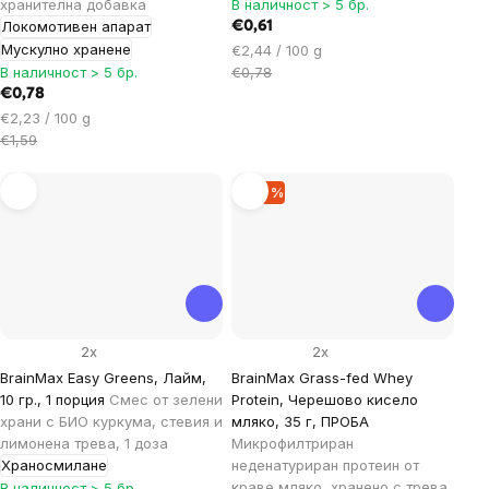
хранителна добавка
В наличност > 5 бр.
Локомотивен апарат
€0,61
Мускулно хранене
Цена
€2,44 / 100 g
за
В наличност > 5 бр.
€0,78
мярка:
€0,78
Цена
€2,23 / 100 g
за
€1,59
мярка:
–35 %
2x
2x
BrainMax Easy Greens, Лайм,
BrainMax Grass-fed Whey
10 гр., 1 порция
Смес от зелени
Protein, Черешово кисело
храни с БИО куркума, стевия и
мляко, 35 г, ПРОБА
лимонена трева, 1 доза
Микрофилтриран
Храносмилане
неденатуриран протеин от
краве мляко, хранено с трева,
В наличност > 5 бр.