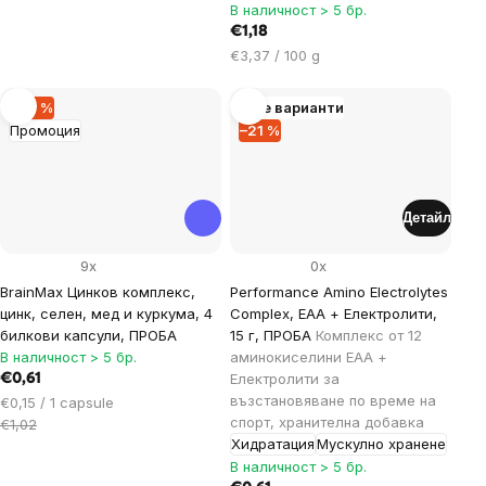
В наличност > 5 бр.
€1,18
Цена
€3,37 / 100 g
за
мярка:
–40 %
Още варианти
Промоция
–21 %
Детайл
9x
0x
BrainMax Цинков комплекс,
Performance Amino Electrolytes
цинк, селен, мед и куркума, 4
Complex, EAA + Електролити,
билкови капсули, ПРОБА
15 г, ПРОБА
Комплекс от 12
В наличност > 5 бр.
аминокиселини EAA +
Електролити за
€0,61
възстановяване по време на
Цена
€0,15 / 1 capsule
спорт, хранителна добавка
за
€1,02
Хидратация
Мускулно хранене
мярка:
В наличност > 5 бр.