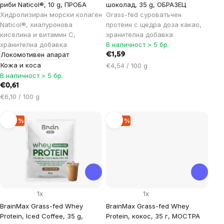
риби Naticol®, 10 g, ПРОБА
шоколад, 35 g, ОБРАЗЕЦ
Хидролизиран морски колаген
Grass-fed суроватъчен
Naticol®, хиалуронова
протеин с щедра доза какао,
киселина и витамин С,
хранителна добавка
хранителна добавка
В наличност > 5 бр.
Локомотивен апарат
€1,59
Кожа и коса
Цена
€4,54 / 100 g
за
В наличност > 5 бр.
мярка:
€0,61
Цена
€6,10 / 100 g
за
мярка:
–35 %
–35 %
1x
1x
BrainMax Grass-fed Whey
BrainMax Grass-fed Whey
Protein, Iced Coffee, 35 g,
Protein, кокос, 35 г, МОСТРА