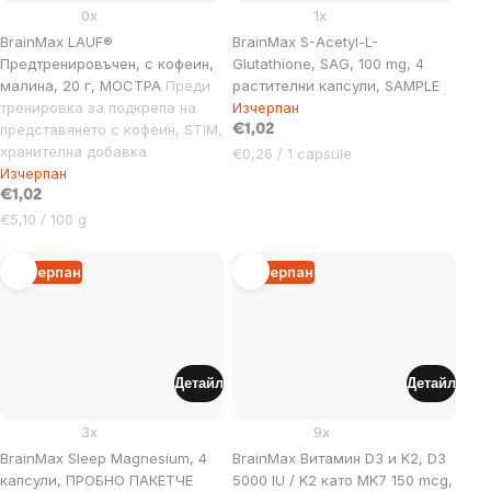
0x
1x
BrainMax LAUF®
BrainMax S-Acetyl-L-
Предтренировъчен, с кофеин,
Glutathione, SAG, 100 mg, 4
малина, 20 г, МОСТРА
Преди
растителни капсули, SAMPLE
тренировка за подкрепа на
Изчерпан
представянето с кофеин, STIM,
€1,02
хранителна добавка
Цена
€0,26 / 1 capsule
Изчерпан
за
€1,02
мярка:
Цена
€5,10 / 100 g
за
мярка:
Изчерпан
Изчерпан
Детайл
Детайл
3x
9x
BrainMax Sleep Magnesium, 4
BrainMax Витамин D3 и K2, D3
капсули, ПРОБНО ПАКЕТЧЕ
5000 IU / K2 като MK7 150 mcg,