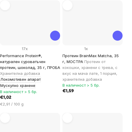
17x
1x
Performance Protein®,
Протеин BrainMax Matcha, 35
натурален суроватъчен
г, МОСТРА
Протеин от
протеин, шоколад, 35 г, ПРОБА
кокошки, хранени с трева, с
Хранителна добавка
вкус на мача лате, 1 порция,
Локомотивен апарат
хранителна добавка
В наличност > 5 бр.
Мускулно хранене
€1,59
В наличност > 5 бр.
€1,02
Цена
€2,91 / 100 g
за
мярка: