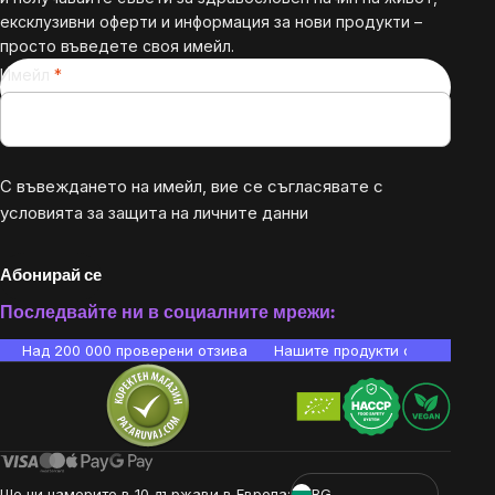
ексклузивни оферти и информация за нови продукти –
просто въведете своя имейл.
Имейл
С въвеждането на имейл, вие се съгласявате с
условията за защита на личните данни
Абонирай се
Последвайте ни в социалните мрежи:
Над 200 000 проверени отзива
Нашите продукти са лаборато
Ще ни намерите в 10 държави в Европа:
BG