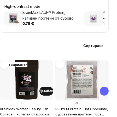
High-contrast mode
BrainMax LAUF® Protein,
Perform
нативен протеин от сурово
мг, (Ма
мляко, 35 г, Пробен размер
Витамин
0,78 €
0,78 €
0
капсул
Сортиране
List
Още варианти
of
products
Детайли
1x
0x
BrainMax Women Beauty Fish
PRUYEM Protein, Hot Chocolate,
Collagen, колаген от морски
суроватъчен протеин, горещ