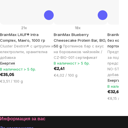
21x
18x
BrainMax LAUF® Intra
BrainMax Blueberry
BrainMax L
Complex, Манго, 1000 гр
Cheesecake Protein Bar, BIO,
без кофеин
Cluster Dextrin® с цитрулин и
50 g
Протеинов бар с вкус
портокал, 
електролити, хранителна
на боровинков чийзкейк /
Предтрени
добавка
CZ-BIO-001 сертификат
за подпом
Енергия
В наличност > 5 бр.
представян
NO-STIM, 
В наличност > 5 бр.
€2,41
добавка
Цена
€35,05
€4,02 / 100 g
Енергия
за
Цена
€3,51 / 100 g
мярка:
В наличнос
за
мярка:
€32,61
Цена
€8,15 / 100
за
мярка:
Footer
Информация за вас