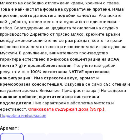
млякото на свободно отглеждани крави, хранени с трева.
Това е
най-чистата форма на суроватъчен протеин
.
Няма
протеин, който да постига подобни качества
. Ако искате
най-доброто, тогава местната суроватка е единственият
избор. Благодарение на щадящата технология на студено
производство директно от прясно мляко, крехките връзки
между аминокиселините не се разграждат, което го прави
по-лесно смилаем от тялото и използваем за изграждане на
мускули. В допълнение, внимателното производство
гарантира естествено
по-висока концентрация
на BCAA
(почти 7 g)
и
проанаболен левцин
. Получете най-добри
резултати със
100% естествена NATIVE протеинова
конфигурация
!
Има страхотен
вкус, аромат и
кремообразна консистенция.
Овкусява се само със стевия и
натурален аромат
.
Внимание: Пристрастяващо :) Не съдържа
никакви добавки, оцветители
или
синтетични
подсладители
. Ние гарантираме абсолютна чистота и
ефективност.
Опаковката съдържа 1 доза (35 гр.).
Подробна информация
Аромат: