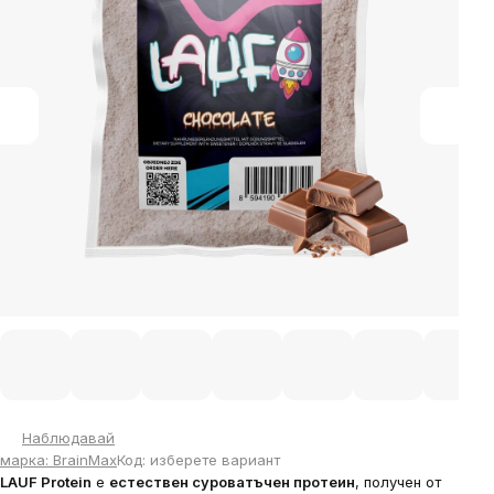
5
stars.
Наблюдавай
марка:
BrainMax
Код:
изберете вариант
LAUF Protein
е
естествен суроватъчен протеин
, получен от