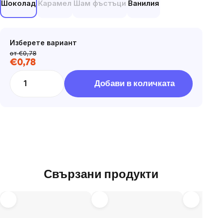
Шоколад
Карамел
Шам фъстъци
Ванилия
Изберете вариант
от €0,78
€0,78
Цена
за
Добави в количката
мярка:
Свързани продукти