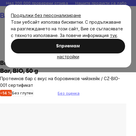
Прескочи
Над 200 000 проверени отзива
Нашите продукти са лаборато
към
Количка
Продължи без персонализиране
съдържанието
Този уебсайт използва бисквитки. С продължаване
на разглеждането на този сайт, Вие се съгласявате
с тяхното използване. За повече информация
тук
.
Хранителни продукти
Сладки и солени закуски
Sпpиeмaм
Пръчици и бисквитки
настройки
BrainMax Blueberry Cheesecake Protein
Bar, BIO, 50 g
Протеинов бар с вкус на боровинков чийзкейк / CZ-BIO-
001 сертификат
–14 %
Без глутен
Без оценка
The
average
product
rating
is
0,0
out