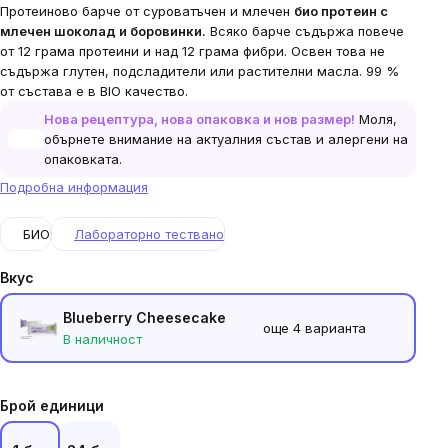
Протеиново барче от суроватъчен и млечен
био протеин с
млечен шоколад и боровинки.
Всяко барче съдържа повече
от 12 грама протеини и над 12 грама фибри. Освен това не
съдържа глутен, подсладители или растителни масла. 99 %
от състава е в BIO качество.
Нова рецептура, нова опаковка и нов размер!
Моля,
обърнете внимание на актуалния състав и алергени на
опаковката.
Подробна информация
БИО
Лабораторно тествано
Вкус
Blueberry Cheesecake
още 4 варианта
В наличност
Брой единици