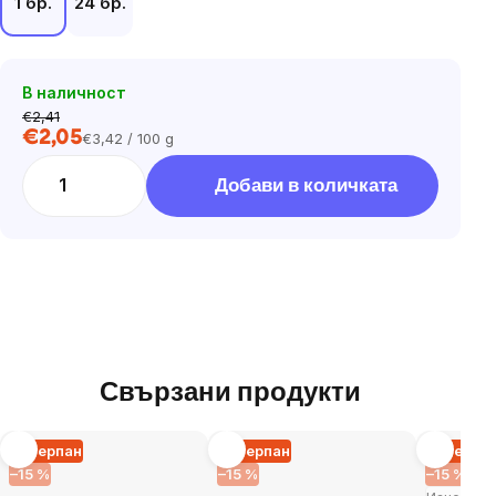
1 бр.
24 бр.
В наличност
€2,41
€2,05
€3,42 / 100 g
Цена
за
Добави в количката
мярка:
Свързани продукти
Изчерпан
Изчерпан
Изчерпа
–15 %
–15 %
–15 %