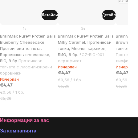
Изчерпан
Детайли
Детайл
1x
0x
BrainMax Pure® Protein Balls
BrainMax Pure® Protein Balls
BrainMax Pu
Blueberry Cheesecake,
Milky Caramel, Протеинови
Brownie, 
Протеинови топчета,
топки, Млечен карамел,
топчета, Б
Боровинков cheesecake,
БИО, 8 бр.
*CZ-BIO-001
Протеинови
BIO, 8 бр
Протеинови
сертификат
лиофилизи
топчета с лиофилизирани
Изчерпан
Изчерпан
боровинки
€4,47
€4,47
Изчерпан
Цена
Цена
€0,56 / 1 бр.
€0,56 / 1 бр
€4,47
за
за
€5,26
€5,26
Цена
мярка:
мярка:
€0,56 / 1 бр.
за
€5,26
мярка:
Footer
Информация за вас
За компанията