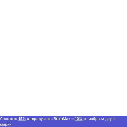
Спестете
15%
от продуктите BrainMax и
10%
от избрани други
марки.