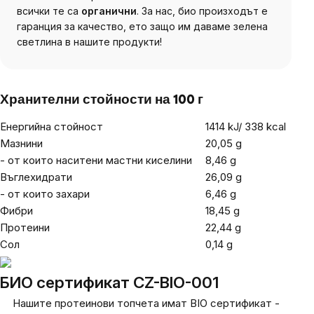
всички те са
органични
. За нас, био произходът е
гаранция за качество, ето защо им даваме зелена
светлина в нашите продукти!
Хранителни стойности на 100 г
Енергийна стойност
1414 kJ/ 338 kcal
Мазнини
20,05 g
- от които наситени мастни киселини
8,46 g
Въглехидрати
26,09 g
- от които захари
6,46 g
Фибри
18,45 g
Протеини
22,44 g
Сол
0,14 g
БИО сертификат CZ-BIO-001
Нашите протеинови топчета имат BIO сертификат -