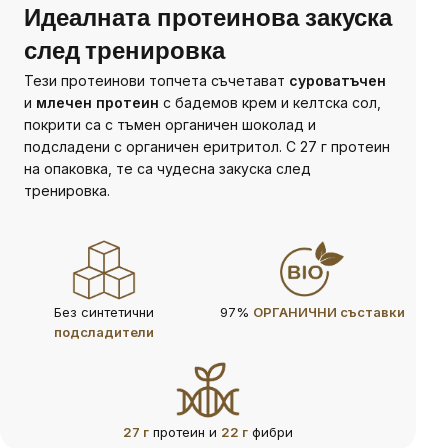
Идеалната протеинова закуска
след тренировка
Тези протеинови топчета съчетават
суроватъчен
и
млечен протеин
с бадемов крем и келтска сол,
покрити са с тъмен органичен шоколад и
подсладени с органичен еритритол. С 27 г протеин
на опаковка, те са чудесна закуска след
тренировка.
Без синтетични
97%
ОРГАНИЧНИ съставки
подсладители
27 г
протеин и
22 г
фибри