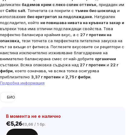
деликатен
бадемов крем с леко солен оттенък
, придаден им
от
Celtic salt.
Топчетата са покрити с
тъмен био шоколад
и
използвахме
био еритритол за подслаждане.
Натурален
подсладител, който
не повишава нивата на кръвната захар
и
въпреки това има отлични подслаждащи свойства. Това
перфектно балансира крайния вкус, а с
27 г протеин на
опаковка,
тези топчета са перфектната питателна закуска на
път за вкъщи от фитнеса.
Поглезете вкусовите си рецептори с
наистина изключително изживяване благодарение на
внимателно балансирана смес от най-добрите
органични
съставки
.
Всяка опаковка съдържа над
27 г протеин
и
22 г
фибри
, което означава, че всяка топка осигурява
приблизително
3,37 г протеин
и
2,75 г фибри
.
Подробна информация
БИО
В момента не е налично
€5,26
€0,66 / 1 бр.
Цена
за