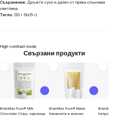
Съхранение:
Дръжте сухо и далеч от пряка слънчева
светлина.
Тегло:
120 г (8x15 г)
High-contrast mode
Свързани продукти
BrainMax Pure® Milk
BrainMax Pure® Мини
BrainMax P
Chocolate Chips, парченца
бананчета в млечен
Натрошени