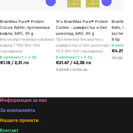
BrainMax Pure® Protein
10 x BrainMax Pure® Protein
BrainMax L
Cocoa Wafer, протеинова
Cookie - шамфъстък и бял
Balls, Прот
вафла, БИО, 30 g
шоколад, БИО, 60 g
въглехидра
Високопротеинова какаова
Протеинова бисквитка с
8 бр
вафла / *BG-BIO-002
шамфъстък и бял шоколад /
В наличнос
сертификат
*CZ-BIO-001 сертификат
€4.21 / 8,
В наличност > 5 бр.
В наличност > 5 бр.
€5.26 / 10,
€1.18 / 2,31 лв
€21.67 / 42,38 лв
€24.08 / 47,10 лв
Footer
Информация за вас
За компанията
Нашите проекти
Контакт