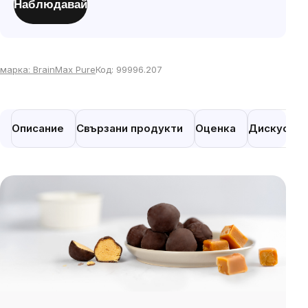
Наблюдавай
мярка:
марка:
BrainMax Pure
Код:
99996.207
Описание
Свързани продукти
Оценка
Дискусия