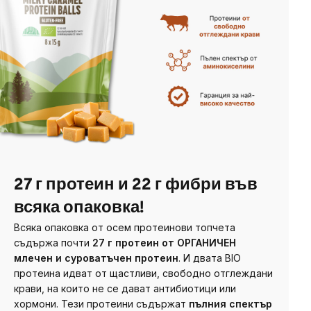
27 г протеин и 22 г фибри във
всяка опаковка!
Всяка опаковка от осем протеинови топчета
съдържа почти
27 г протеин от ОРГАНИЧЕН
млечен и суроватъчен протеин
. И двата BIO
протеина идват от щастливи, свободно отглеждани
крави, на които не се дават антибиотици или
хормони. Тези протеини съдържат
пълния спектър