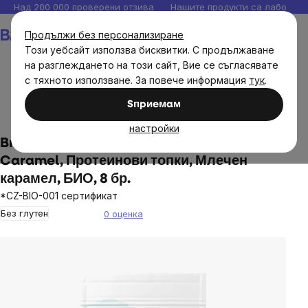
Прескочи
Над 200 000 проверени отзива
Нашите продукти са лаборато
към
Количка
Продължи без персонализиране
съдържанието
Този уебсайт използва бисквитки. С продължаване
на разглеждането на този сайт, Вие се съгласявате
с тяхното използване. За повече информация
тук
.
Хранителни продукти
Сладки и солени закуски
Sпpиeмaм
Пръчици и бисквитки
настройки
BrainMax Pure® Protein Balls Milky
Caramel, Протеинови топки, Млечен
карамел, БИО, 8 бр.
*CZ-BIO-001 сертификат
Без глутен
0 оценка