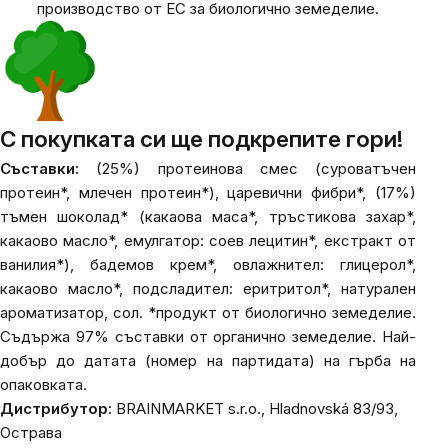
производство от ЕС за биологично земеделие.
С покупката си ще подкрепите гори!
Съставки:
(25%) протеинова смес (суроватъчен
протеин*, млечен протеин*), царевични фибри*, (17%)
тъмен шоколад* (какаова маса*, тръстикова захар*,
какаово масло*, емулгатор: соев лецитин*, екстракт от
ванилия*), бадемов крем*, овлажнител: глицерол*,
какаово масло*, подсладител: еритритол*, натурален
ароматизатор, сол. *продукт от биологично земеделие.
Съдържа 97% съставки от органично земеделие. Най-
добър до датата (номер на партидата) на гърба на
опаковката.
Дистрибутор:
BRAINMARKET s.r.o., Hladnovská 83/93,
Острава