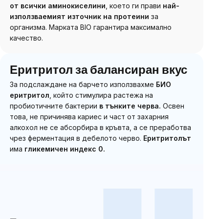
от всички аминокиселини
, което ги прави
най-
използваемият източник на протеини
за
организма. Марката BIO гарантира максимално
качество.
Еритритол за балансиран вкус
За подслаждане на барчето използвахме
БИО
еритритол
, който стимулира растежа на
пробиотичните бактерии
в тънките черва.
Освен
това, не причинява кариес и част от захарния
алкохол не се абсорбира в кръвта, а се преработва
чрез ферментация в дебелото черво.
Еритритолът
има
гликемичен индекс 0.