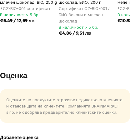
млечен шоколад, BIO, 250 g
шоколад, БИО, 200 г
Непечени, 
*CZ-BIO-001 сертификат
Сертификат CZ-BIO-001 /
*CZ-BIO-0
В наличност > 5 бр.
БИО банани в млечен
В наличнос
шоколад
€6.49 / 12,69 лв
€10.98 / 2
В наличност > 5 бр.
€4.86 / 9,51 лв
Оценка
Оценките на продуктите отразяват единствено мненията
и становищата на клиентите. Компанията BRAINMARKET
s.r.o. не одобрява предварително клиентските оценки.
Добавете оценка