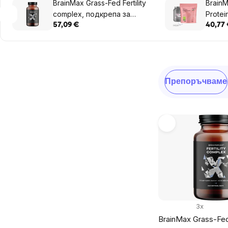
BrainMax Grass-Fed Fertility
Brain
complex, подкрепа за
Protei
плодовитост, 240 капсули
колаге
57,09 €
40,77
витам
Sidebar
Сортиране
Препоръчваме
на
продукти
List
of
products
3x
BrainMax Grass-Fed 
Предложете ни нов