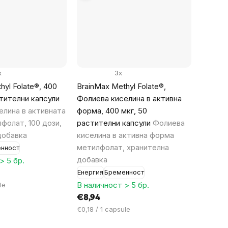
x
3x
hyl Folate®, 400
BrainMax Methyl Folate®,
тителни капсули
Фолиева киселина в активна
елина в активната
форма, 400 мкг, 50
фолат, 100 дози,
растителни капсули
Фолиева
добавка
киселина в активна форма
метилфолат, хранителна
нност
добавка
> 5 бр.
Енергия
Бременност
В наличност > 5 бр.
le
€8,94
Цена
€0,18 / 1 capsule
за