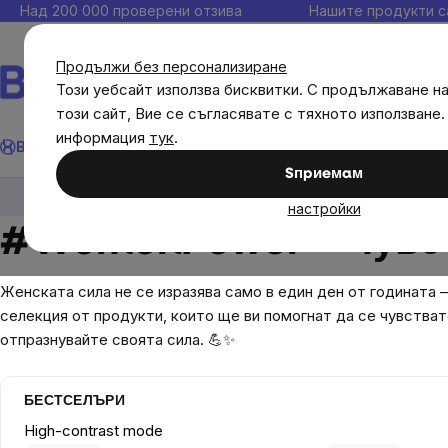
Прескочи
Над 200 000 проверени отзива
Нашите продукти с
към
съдържанието
Продължи без персонализиране
Този уебсайт използва бисквитки. С продължаване н
този сайт, Вие се съгласявате с тяхното използване.
Търсене
информация
тук
.
Brainmax
Имунитет
Акции
💪 WomenPower
Цели
Диет
Sпpиeмaм
💪 WomenPower
настройки
#WomenPower – Чувств
Женската сила не се изразява само в един ден от годината 
селекция от продукти, които ще ви помогнат да се чувства
отпразнувайте своята сила.
💪✨
БЕСТСЕЛЪРИ
High-contrast mode