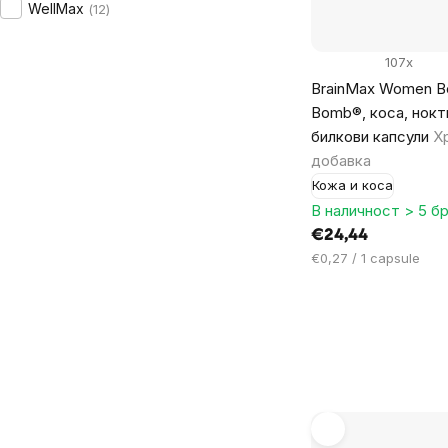
WellMax
12
107x
BrainMax Women B
Bomb®, коса, нокт
билкови капсули
Х
добавка
Кожа и коса
В наличност > 5 бр
€24,44
Цена
€0,27 / 1 capsule
за
мярка: