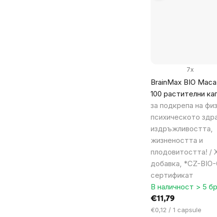
7x
BrainMax BIO Maca
100 растителни ка
за подкрепа на фи
психическото здра
издръжливостта,
жизнеността и
плодовитостта! / 
добавка, *CZ-BIO-
сертификат
В наличност > 5 бр
€11,79
Цена
€0,12 / 1 capsule