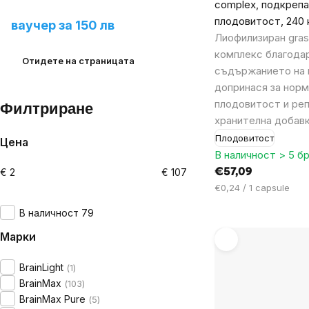
complex, подкрепа
продукт и спечелете
плодовитост, 240 
ваучер за 150 лв
Лиофилизиран gras
комплекс благода
Отидете на страницата
съдържанието на 
допринася за нор
плодовитост и ре
Филтриране
хранителна добав
Плодовитост
Цена
В наличност > 5 бр
€
2
€
107
€57,09
Цена
€0,24 / 1 capsule
за
В наличност 79
мярка:
Марки
BrainLight
1
BrainMax
103
BrainMax Pure
5