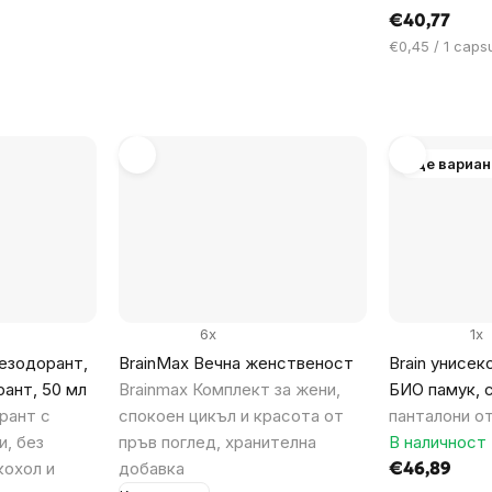
€40,77
Цена
€0,45 / 1 caps
за
мярка:
Още вариан
6x
1x
дезодорант,
BrainMax Вечна женственост
Brain yнисек
ант, 50 мл
Brainmax Комплект за жени,
БИО памук, 
рант с
спокоен цикъл и красота от
панталони о
и, без
пръв поглед, хранителна
В наличност 
кохол и
добавка
€46,89