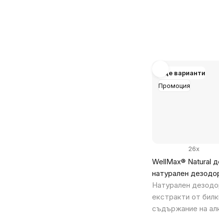
мярка:
Още варианти
Промоция
26x
WellMax® Natural 
натурален дезодор
Натурален дезодо
екстракти от билк
съдържание на ал