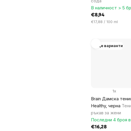
сода
В наличност > 5 бр
€8,94
Цена
€17,88 / 100 ml
за
мярка:
Още варианти
1x
Brain Дамска тени
Healthy, черна
Тени
ръкав за жени
Последни 4 броя в
€16,28