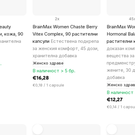
2x
45
eauty
BrainMax Women Chaste Berry
BrainMax W
и, кожа, 90
Vitex Complex, 90 растителни
Hormonal Bal
ранителна
капсули
Естествена подкрепа
растителни 
за женския комфорт, 45 дози,
доказан ком
хранителна добавка
вещества за
предменстру
.
Женско здраве
жените, 30 д
В наличност > 5 бр.
добавка
€16,28
Цена
Женско здра
€0,18 / 1 capsule
за
В наличност 
мярка:
€12,27
Цена
€0,14 / 1 capsu
за
мярка: