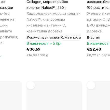
 за
Collagen, морски рибен
железен бисг
капсули
колаген Naticol®, 250 г
100 растител
s-fed
Хидролизиран морски колаген
Желязо в хе
рение на
Naticol®, хиалуронова
витамин C, B9
цинк
киселина и витамин C,
БИО джинджи
малната
хранителна добавка
добавка.
продукция,
Локомотивен апарат
Кожа и коса
Енергия
ка
В наличност > 5 бр.
В наличност 
€36,69
€22,40
.
Цена
Цена
€14,68 / 100 g
€0,22 / 1 caps
за
за
мярка:
мярка: