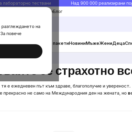
а лабораторно тествани
Над 900 000 реализирани по
Моите любими
Блог
а разглеждането на
 За повече
ични добавки
Изгодни пакети
Новини
Мъже
Жени
Деца
Сп
айте се страхотно вс
– тя е ежедневен път към здраве, благополучие и увереност.
те прекрасно не само на Международния ден на жената, но
в