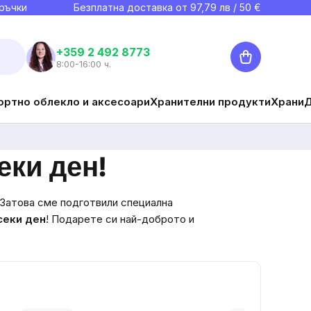
ръчки
Безплатна доставка от
97,79
лв / 50 €
Количка
+359 2 492 8773
8:00-16:00 ч.
ортно облекло и аксесоари
Хранителни продукти
Храни
еки ден!
 Затова сме подготвили специална
секи ден
!
Подарете си най-доброто и