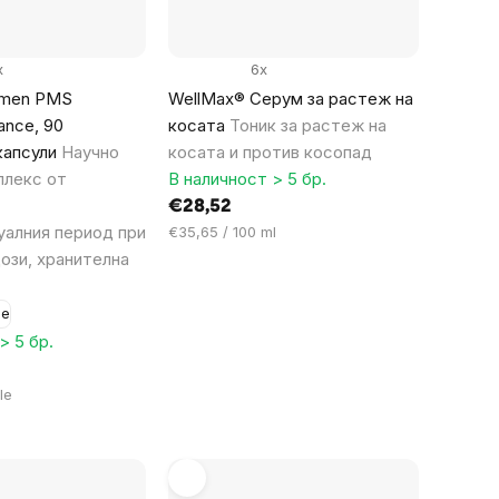
x
6x
omen PMS
WellMax® Серум за растеж на
ance, 90
косата
Тоник за растеж на
капсули
Научно
косата и против косопад
плекс от
В наличност > 5 бр.
€28,52
алния период при
Цена
€35,65 / 100 ml
за
ози, хранителна
мярка:
ве
> 5 бр.
le