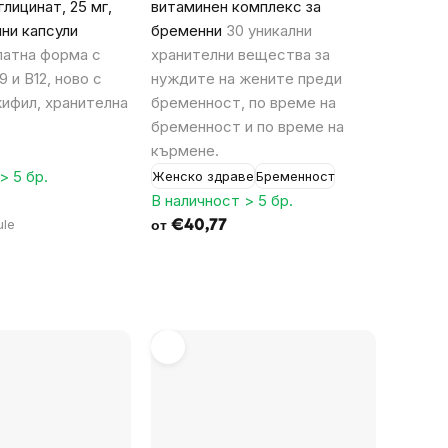
лицинат, 25 мг,
витаминен комплекс за
ни капсули
бременни
30 уникални
латна форма с
хранителни вещества за
 и B12, ново с
нуждите на жените преди
фил, хранителна
бременност, по време на
бременност и по време на
кърмене.
> 5 бр.
Женско здраве
Бременност
В наличност > 5 бр.
ule
€40,77
от