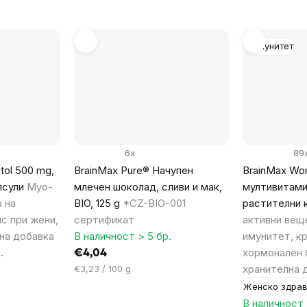
Имунитет
6x
89
tol 500 mg,
BrainMax Pure® Начупен
BrainMax Wom
псули
Myo-
млечен шоколад, сливи и мак,
мултивитами
а на
BIO, 125 g
*CZ-BIO-001
растителни 
с при жени,
сертификат
активни вещ
лна добавка
В наличност > 5 бр.
имунитет, к
.
хормонален 
€4,04
Цена
хранителна 
€3,23 / 100 g
за
Женско здра
мярка:
В наличност 