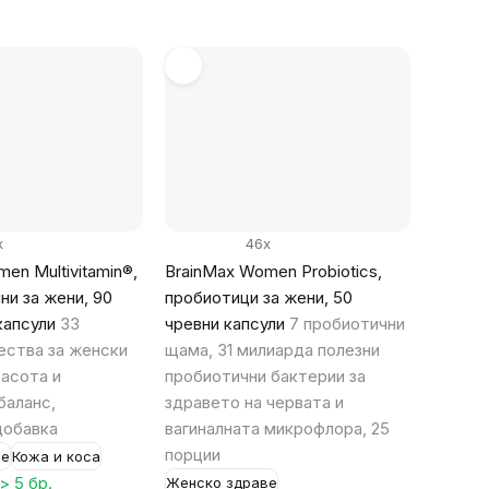
мярка:
x
46x
en Multivitamin®,
BrainMax Women Probiotics,
ни за жени, 90
пробиотици за жени, 50
капсули
33
чревни капсули
7 пробиотични
ества за женски
щама, 31 милиарда полезни
расота и
пробиотични бактерии за
баланс,
здравето на червата и
добавка
вагиналната микрофлора, 25
порции
ве
Кожа и коса
> 5 бр.
Женско здраве