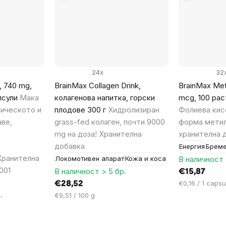
24x
32
, 740 mg,
BrainMax Collagen Drink,
BrainMax Met
псули
Мака
колагенова напитка, горски
mcg, 100 рас
зическото и
плодове 300 г
Хидролизиран
Фолиева кис
ве,
grass-fed колаген, почти 9000
форма метил
mg на доза! Хранителна
хранителна 
добавка
Енергия
Бреме
Хранителна
В наличност 
Локомотивен апарат
Кожа и коса
001
В наличност > 5 бр.
€15,87
Цена
€0,16 / 1 capsu
€28,52
за
.
Цена
€9,51 / 100 g
мярка:
за
мярка: