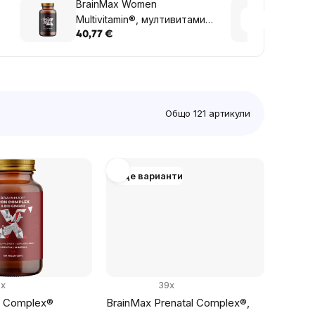
BrainMax Women
Brain
Multivitamin®, мултивитамини
Contr
за жени, 90 растителни
капсу
40,77 €
40,77
капсули
Общо
121
артикули
Още варианти
0x
39x
n Complex®
BrainMax Prenatal Complex®,