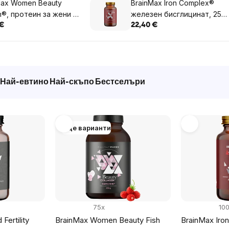
Max Women Beauty
BrainMax Iron Complex®
n®, протеин за жени с
железен бисглицинат, 25
н, кератин и
мг, 100 растителни капсули
 €
22,40 €
ини, 1000 g
Най-евтино
Най-скъпо
Бестселъри
Още варианти
75x
10
Fertility
BrainMax Women Beauty Fish
BrainMax Iro