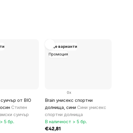
ти
Още варианти
Промоция
0x
 суичър от BIO
Brain унисекс спортни
лосин
Стилен
долнища, сини
Сини унисекс
амски суичър
спортни долнища
> 5 бр.
В наличност > 5 бр.
€42,81