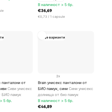
В наличност > 5 бр.
ule
€36,69
Цена
€0,73 / 1 capsule
за
мярка:
ти
Още варианти
2x
с панталони от
Brain yнисекс панталони от
сиви
Сиви унисекс
БИО памук, сини
Сини унисекс
т БИО памук
долнища от био памук
> 5 бр.
В наличност > 5 бр.
€46,89