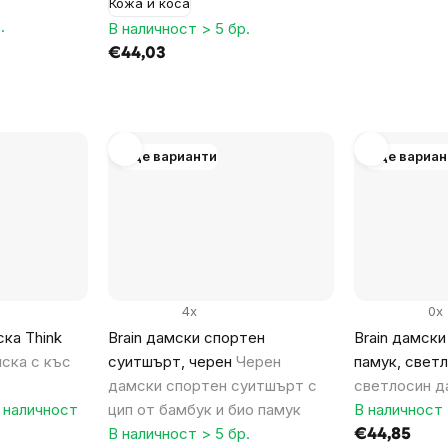
Кожа и коса
.
В наличност > 5 бр.
€44,03
Още варианти
Още вариан
4x
0x
ска Think
Brain дамски спортен
Brain дамски
ска с къс
суитшърт, черен
Черен
памук, свет
дамски спортен суитшърт с
светлосин д
 наличност
цип от бамбук и био памук
В наличност 
В наличност > 5 бр.
€44,85