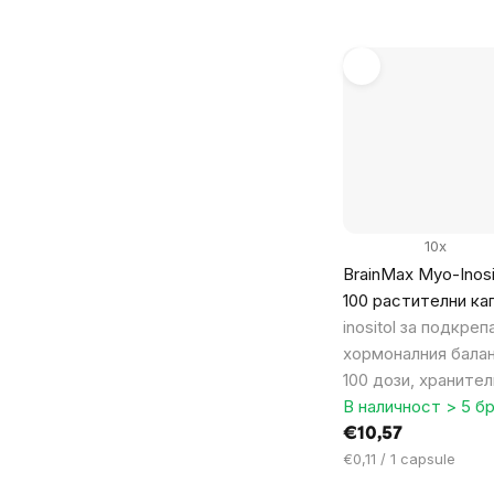
за
мярка:
10x
BrainMax Myo-Inosi
100 растителни ка
inositol за подкреп
хормоналния балан
100 дози, храните
В наличност > 5 бр
€10,57
Цена
€0,11 / 1 capsule
за