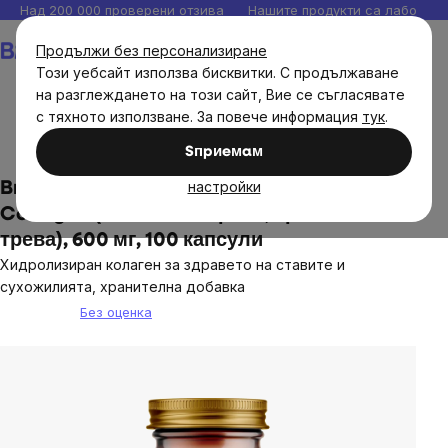
Прескочи
Над 200 000 проверени отзива
Нашите продукти са лаборато
към
Количка
Продължи без персонализиране
съдържанието
Този уебсайт използва бисквитки. С продължаване
на разглеждането на този сайт, Вие се съгласявате
с тяхното използване. За повече информация
тук
.
Brainmax
Sпpиeмaм
настройки
BrainMax Хидролизиран GrassFed
Collagen (колаген от крави, хранени с
трева), 600 мг, 100 капсули
Хидролизиран колаген за здравето на ставите и
сухожилията, хранителна добавка
Без оценка
The
average
product
rating
is
0,0
out