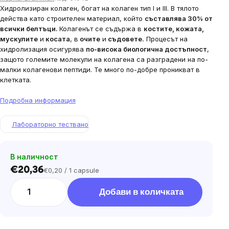
Хидролизиран колаген, богат на колаген тип I и III. В тялото
действа като строителен материал, който
съставлява 30% от
всички белтъци.
Колагенът се съдържа в
костите, кожата,
мускулите
и
косата
, в
очите
и
съдовете.
Процесът на
хидролизация осигурява
по-висока биологична достъпност
,
защото големите молекули на колагена са разградени на по-
малки колагенови пептиди. Те много по-добре проникват в
клетката.
Подробна информация
Лабораторно тествано
В наличност
€20,36
€0,20 / 1 capsule
Цена
за
Добави в количката
мярка: