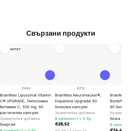
Свързани продукти
Имунитет
244x
421x
BrainMax Liposomal Vitamin
BrainMax NeuroHacker®,
BrainMax 
C® UPGRADE, Липозомен
Dopamine Upgrade! 60
Bomb®, кос
Витамин C, 500 mg, 60
билкови капсули
90 билков
растителни капсули
Хранителна добавка
Хранителн
Хранителна добавка
В наличност > 5 бр.
Кожа и ко
Енергия
€28,52
В наличнос
В наличност > 5 бр.
Цена
€0,48 / 1 capsule
€24,44