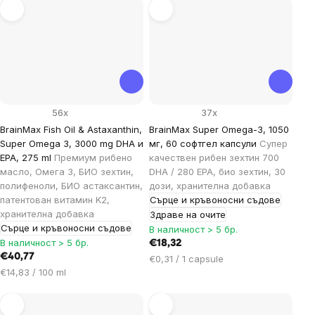
мярка:
56x
37x
BrainMax Fish Oil & Astaxanthin,
BrainMax Super Omega-3, 1050
Super Omega 3, 3000 mg DHA и
мг, 60 софтгел капсули
Супер
EPA, 275 ml
Премиум рибено
качествен рибен зехтин 700
масло, Омега 3, БИО зехтин,
DHA / 280 EPA, био зехтин, 30
полифеноли, БИО астаксантин,
дози, хранителна добавка
патентован витамин K2,
Сърце и кръвоносни съдове
хранителна добавка
Здраве на очите
Сърце и кръвоносни съдове
В наличност > 5 бр.
В наличност > 5 бр.
€18,32
€40,77
Цена
€0,31 / 1 capsule
Цена
€14,83 / 100 ml
за
за
мярка:
мярка: