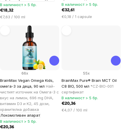
В наличност > 5 бр.
В наличност > 5 бр.
€32,61
€18,32
Цена
Цена
€0,18 / 1 capsule
€7,63 / 100 ml
за
за
мярка:
мярка:
66x
55x
BrainMax Vegan Omega Kids,
BrainMax Pure® Brain MCT Oil
омега-3 за деца, 90 мл
Най-
C8 BIO, 500 мл
*CZ-BIO-001
чистият източник на Омега-3 с
сертификат
вкус на лимон, 696 mg DHA,
В наличност > 5 бр.
витамин D3 и K2, 45 дози,
€20,36
хранителна добавка
Цена
€4,07 / 100 ml
Локомотивен апарат
за
В наличност > 5 бр.
мярка:
€20,36