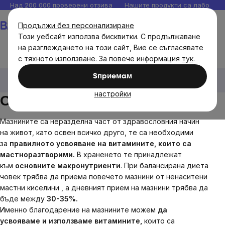
Прескочи
Над 200 000 проверени отзива
Нашите продукти са лаборато
към
Количка
Продължи без персонализиране
съдържанието
Този уебсайт използва бисквитки. С продължаване
на разглеждането на този сайт, Вие се съгласявате
с тяхното използване. За повече информация
тук
.
Brainmax
Brainmax хранителни добавки
Омега-3 и
Sпpиeмaм
други мазнини
настройки
Омега-3 и други мазнини
Мазнините са неразделна част от здравословния начин
на живот, като освен всичко друго, те са необходими
за
правилното усвояване на витамините, които са
мастноразтворими.
В храненето те принадлежат
към
основните макронутриенти
. При балансирана диета
човек трябва да приема повечето мазнини от ненаситени
мастни киселини
, а дневният прием на мазнини трябва да
бъде между
30-35%.
Именно благодарение на мазнините можем
да
усвояваме и използваме витамините,
които са