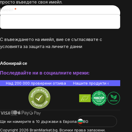
просто въведете своя имейл.
Имейл
С въвеждането на имейл, вие се съгласявате с
условията за защита на личните данни
Абонирай се
Последвайте ни в социалните мрежи:
Над 200 000 проверени отзива
Нашите продукти са лаборато
Ще ни намерите в 10 държави в Европа:
BG
Copyright
2026
BrainMarket.bg. Всички права запазени.