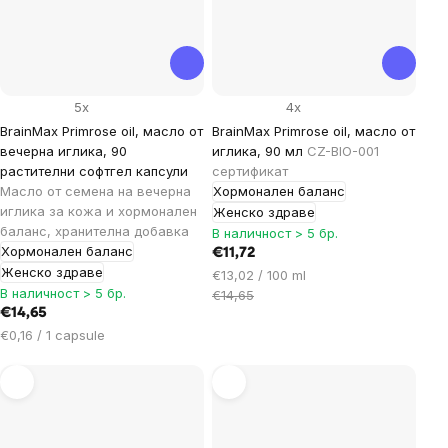
5x
4x
BrainMax Primrose oil, масло от
BrainMax Primrose oil, масло от
вечерна иглика, 90
иглика, 90 мл
CZ-BIO-001
растителни софтгел капсули
сертификат
Масло от семена на вечерна
Хормонален баланс
иглика за кожа и хормонален
Женско здраве
баланс, хранителна добавка
В наличност > 5 бр.
Хормонален баланс
€11,72
Женско здраве
Цена
€13,02 / 100 ml
В наличност > 5 бр.
за
€14,65
€14,65
мярка:
Цена
€0,16 / 1 capsule
за
мярка: