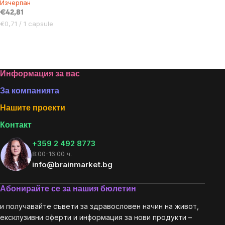
Изчерпан
€42,81
Цена
€0,71 / 1 capsule
за
мярка:
Listing
controls
Footer
Информация за вас
За компанията
Нашите проекти
Контакт
+359 2 492 8773
8:00-16:00 ч.
info@brainmarket.bg
Абонирайте се за нашия бюлетин
и получавайте съвети за здравословен начин на живот,
ексклузивни оферти и информация за нови продукти –