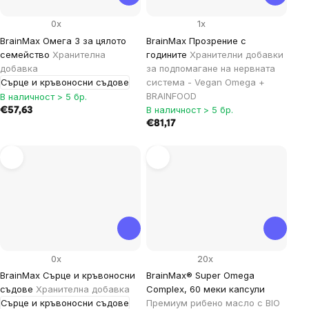
0x
1x
BrainMax Омега 3 за цялото
BrainMax Прозрение с
семейство
Хранителна
годините
Хранителни добавки
добавка
за подпомагане на нервната
Сърце и кръвоносни съдове
система - Vegan Omega +
BRAINFOOD
В наличност > 5 бр.
В наличност > 5 бр.
€57,63
€81,17
0x
20x
BrainMax Сърце и кръвоносни
BrainMax® Super Omega
съдове
Хранителна добавка
Complex, 60 меки капсули
Сърце и кръвоносни съдове
Премиум рибено масло с BIO