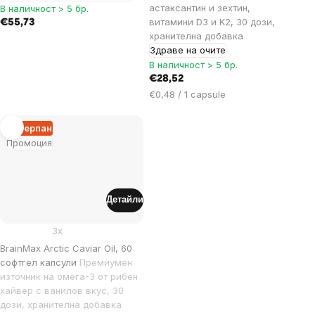
астаксантин и зехтин,
В наличност > 5 бр.
витамини D3 и K2, 30 дози,
€55,73
хранителна добавка
Здраве на очите
В наличност > 5 бр.
€28,52
Цена
€0,48 / 1 capsule
за
мярка:
Изчерпан
Промоция
Детайли
3x
BrainMax Arctic Caviar Oil, 60
софтгел капсули
Премиумен
източник на омега-3 от рибен
хайвер с ванилов вкус, 30
дози, хранителна добавка