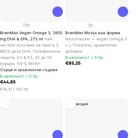
72x
2x
BrainMax Vegan Omega 3, 2850
BrainMax Мозък във форма
mg DHA & EPA, 275 ml
Най-
Neurohacker + Vegan Omega 3
чистият източник на Омега 3,
+ L-Theanine, хранителни
МЕГА доза DHA, Полифенолна
добавки
защита, D3 & K2, 25 до 50
В наличност > 5 бр.
порции, 100% ВЕГАН
€85,25
Сърце и кръвоносни съдове
В наличност > 5 бр.
€44,85
Цена
€16,31 / 100 ml
за
мярка:
Промоция