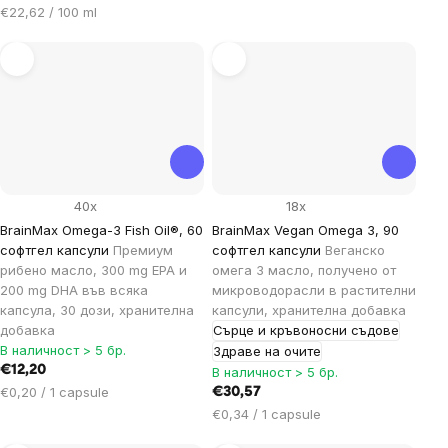
Цена
€22,62 / 100 ml
за
мярка:
40x
18x
BrainMax Omega-3 Fish Oil®, 60
BrainMax Vegan Omega 3, 90
софтгел капсули
Премиум
софтгел капсули
Веганско
рибено масло, 300 mg EPA и
омега 3 масло, получено от
200 mg DHA във всяка
микроводорасли в растителни
капсула, 30 дози, хранителна
капсули, хранителна добавка
добавка
Сърце и кръвоносни съдове
В наличност > 5 бр.
Здраве на очите
€12,20
В наличност > 5 бр.
Цена
€0,20 / 1 capsule
€30,57
за
Цена
€0,34 / 1 capsule
мярка:
за