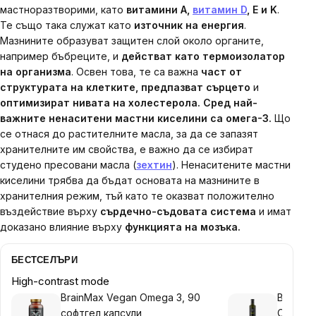
мастноразтворими, като
витамини A,
витамин D
, E и K
.
Те също така служат като
източник на енергия
.
Мазнините образуват защитен слой около органите,
например бъбреците, и
действат като термоизолатор
на организма
. Освен това, те са важна
част от
структурата на клетките, предпазват сърцето
и
оптимизират нивата на холестерола.
Сред най-
важните ненаситени мастни киселини са омега-3.
Що
се отнася до растителните масла, за да се запазят
хранителните им свойства, е важно да се избират
студено пресовани масла (
зехтин
). Ненаситените мастни
киселини трябва да бъдат основата на мазнините в
хранителния режим,
тъй като те оказват положително
въздействие върху
сърдечно-съдовата система
и имат
доказано влияние върху
функцията на мозъка.
БЕСТСЕЛЪРИ
High-contrast mode
BrainMax Vegan Omega 3, 90
BrainMa
софтгел капсули
C8 BIO,