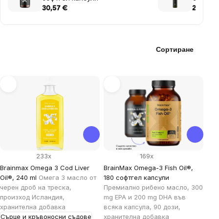
30,57 €
20,36 €
Сортиране
List
of
products
233x
169x
Brainmax Omega 3 Cod Liver
BrainMax Omega-3 Fish Oil®,
Oil®, 240 ml
Омега 3 масло от
180 софтгел капсули
черен дроб на треска,
Премиално рибено масло, 300
произход Исландия,
mg EPA и 200 mg DHA във
хранителна добавка
всяка капсула, 90 дози,
Сърце и кръвоносни съдове
хранителна добавка