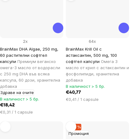
2x
64x
BrainMax DHA Algae, 250 mg,
BrainMax Krill Oil с
60 растителни софтгел
астаксантин, 500 mg, 100
капсули
Премиум веганско
софтгел капсули
Омега 3
омега-3 масло от водорасли
масло от крил с астаксантин и
с 250 mg DHA във всяка
фосфолипиди, хранителна
капсула, 60 дози, хранителна
добавка
добавка
В наличност > 5 бр.
Здраве на очите
€40,77
В наличност > 5 бр.
Цена
€0,41 / 1 capsule
за
€18,42
мярка:
Цена
€0,31 / 1 capsule
за
мярка:
–20 %
Промоция