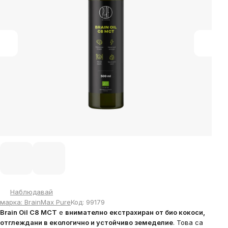
stars.
Наблюдавай
марка:
BrainMax Pure
Код:
99179
Brain Oil C8 MCT
е
внимателно
екстрахиран от био кокоси,
отглеждани в екологично и устойчиво земеделие
. Това са