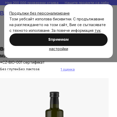
Прескочи
Над 200 000 проверени отзива
Нашите продукти са лаборато
към
Количка
Продължи без персонализиране
съдържанието
Този уебсайт използва бисквитки. С продължаване
на разглеждането на този сайт, Вие се съгласявате
с тяхното използване. За повече информация
тук
.
Хранителни продукти
Масла и мазнини
Sпpиeмaм
настройки
BrainMax Pure® Brain MCT Oil C8 BIO, 500
мл
*CZ-BIO-001 сертификат
Без глутен
Без лактоза
1 оценка
The
average
product
rating
is
5,0
out
of
5