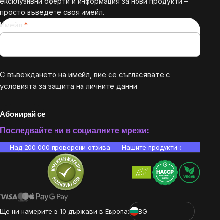
ексклузивни оферти и информация за нови продукти –
просто въведете своя имейл.
Имейл
С въвеждането на имейл, вие се съгласявате с
условията за защита на личните данни
Абонирай се
Последвайте ни в социалните мрежи:
Над 200 000 проверени отзива
Нашите продукти са лаборато
Ще ни намерите в 10 държави в Европа:
BG