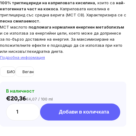
100% триглицериди на каприловата киселина
, които са
най-
кетогенната част на кокоса
. Каприловата киселина е
триглицерид със средна верига (MCT C8). Характеризира се с
лесна смилаемост.
MCT маслото
подпомага нормалния енергиен метаболизъм
и се използва за енергийни цели, което може да допринесе
за по-бързо доставяне на енергия.
За максимизиране на
положителните ефекти е подходящо да се използва при кето
или нисковъглехидратна диета.
Подробна информация
БИО
Веган
В наличност
€20,36
€4,07 / 100 ml
Цена
за
Добави в количката
мярка: