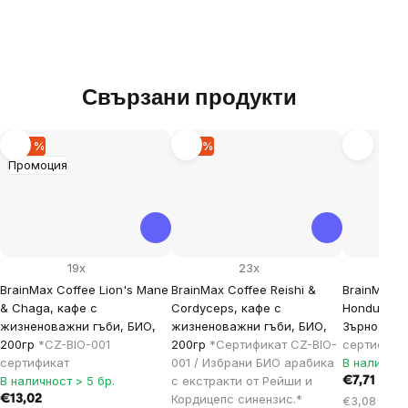
Свързани продукти
–20 %
–19 %
Промоция
19x
23x
BrainMax Coffee Lion's Mane
BrainMax Coffee Reishi &
BrainMax C
& Chaga, кафе с
Cordyceps, кафе с
Honduras S
жизненоважни гъби, БИО,
жизненоважни гъби, БИО,
Зърно
*CZ-
200гр
*CZ-BIO-001
200гр
*Сертификат CZ-BIO-
сертифика
сертификат
001 / Избрани БИО арабика
В наличнос
В наличност > 5 бр.
с екстракти от Рейши и
€7,71
Кордицепс синензис.*
€13,02
Цена
€3,08 / 100