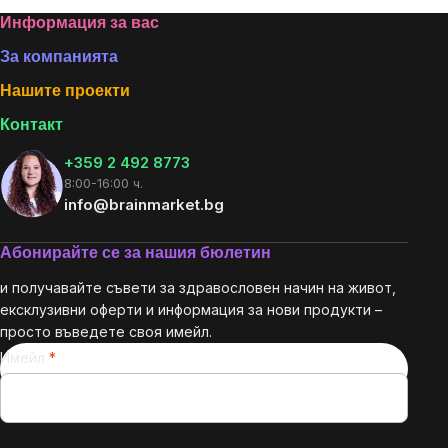
Footer
Информация за вас
За компанията
Нашите проекти
Контакт
+359 2 492 8773
8:00-16:00 ч.
info@brainmarket.bg
Абонирайте се за нашия бюлетин
и получавайте съвети за здравословен начин на живот,
ексклузивни оферти и информация за нови продукти –
просто въведете своя имейл.
Имейл