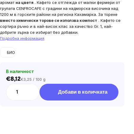
аромат
на цветя
. Кафето се отглежда от малки фермери от
групата CENFROCAFE с градини на надморска височина над
1200 м в горските райони на региона Кахамарка. За торене
вместо химически торове се използва компост
. Кафето се
сортира ръчно и в най-висок клас за качество Gr. 1, най-
добрите зърна се избират без добавки.
Подробна информация
БИО
В наличност
€8,12
€3,25 / 100 g
Цена
за
Добави в количката
мярка: