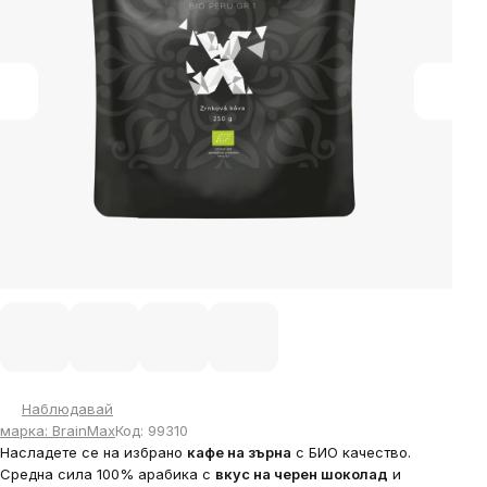
stars.
Наблюдавай
марка:
BrainMax
Код:
99310
Насладете се на избрано
кафе на зърна
с БИО качество.
Средна сила 100% арабика с
вкус на черен шоколад
и