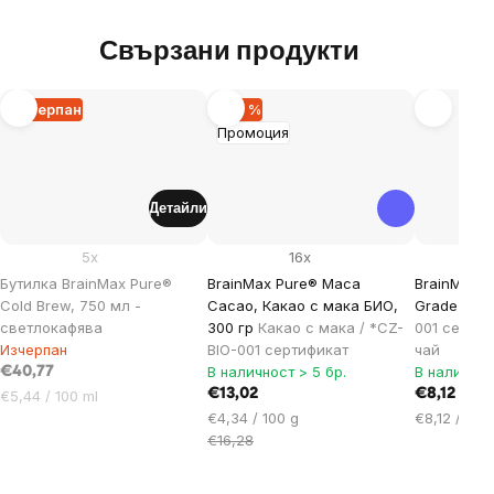
Свързани продукти
Изчерпан
–20 %
Промоция
Детайли
5x
16x
Бутилка BrainMax Pure®
BrainMax Pure® Maca
BrainMax 
Cold Brew, 750 мл -
Cacao, Какао с мака БИО,
Grade 1, BI
светлокафява
300 гр
Какао с мака / *CZ-
001 сертиф
Изчерпан
BIO-001 сертификат
чай
В наличност > 5 бр.
В наличнос
€40,77
Цена
€13,02
€8,12
€5,44 / 100 ml
за
Цена
Цена
€4,34 / 100 g
€8,12 / 100
мярка:
за
за
€16,28
мярка:
мярка: